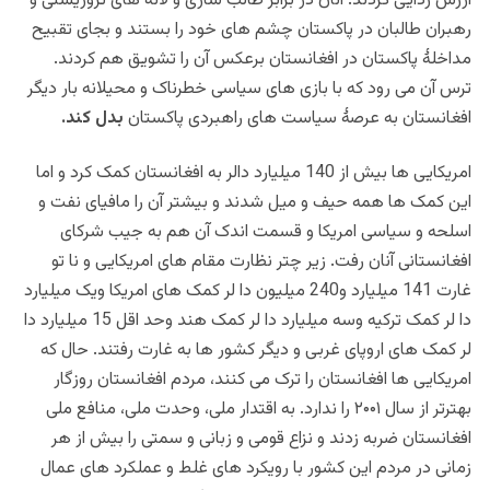
ارزش زدایی کردند. آنان در برابر طالب سازی و لانه های تروریستی و
رهبران طالبان در پاکستان چشم های خود را بستند و بجای تقبیح
مداخلۀ پاکستان در افغانستان برعکس آن را تشویق هم کردند.
ترس آن می رود که با بازی های سیاسی خطرناک و محیلانه بار دیگر
افغانستان به عرصۀ سیاست های راهبردی پاکستان
بدل کند.
امریکایی ها بیش از 140 میلیارد دالر به افغانستان کمک کرد و اما
این کمک ها همه حیف و میل شدند و بیشتر آن را مافیای نفت و
اسلحه و سیاسی امریکا و قسمت اندک آن هم به جیب شرکای
افغانستانی آنان رفت.
زیر چتر نظارت مقام های امریکایی و
نا تو
غارت 141 میلیارد و240 میلیون دا لر کمک های امریکا ویک میلیارد
دا لر کمک ترکیه وسه میلیارد دا لر کمک هند وحد اقل 15 میلیارد دا
لر کمک های اروپای غربی و دیگر کشور ها به غارت رفتند. حال که
امریکایی ها افغانستان را ترک می کنند، مردم افغانستان روزگار
بهترتر از سال ۲۰۰۱ را ندارد. به اقتدار ملی، وحدت ملی، منافع ملی
افغانستان ضربه زدند و نزاع قومی و زبانی و سمتی را بیش از هر
زمانی در مردم این کشور با رویکرد های غلط و عملکرد های عمال