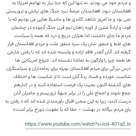
و مردم خود می بودند. نه تنها این که حتا نیاز به تهاجم امریکا به
افغانستان نبود، افغانستان عرصۀ نبرد جنگ های نیابتی و تروریستی
نمی بود و ما امروز شاهد گاندی ها و ماندیلا هایی می بودیم که با
قوت و ارادۀ متین از کوره راهان نیم قرن جنگ آزموده در چشمان
مردم ما جای داشتند؛ اما هزاران دریغ و درد که همه با سیاست
های غلط و منفور شان یک سره منفور ملت و مردم افغانستان قرار
گرفته اند. آنان آنقدر فاقد اراده و وابسته شده اند که با رفتن خارجی
ها همه چیز را واژگون به تماشا نشسته اند. خروج امریکایی ها
درس بزرگی برای مردم افغانستان بویژه برای زمامداران و سیاستگران
شکست خورده و فساد زدۀ آنان است تا از شکست ها و اختلاف
های گذشته اکنون بحیث یک فرصت استفاده کنند و در کنارهم
جمع شوند و اجماع ملی را در برابر جبهۀ تروریسم و حامیان آنان
درست کنند؛ زیرا به این سخن اقبال باورمندتر شده اند که « رفتن به
پای مردم بیگانه در بهشت – حقا که با عقوبت دوزخ برابر است»
https://www.youtube.com/watch?v=Icd-4O1q2Jo