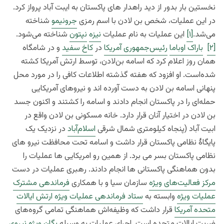
نخستین بار بدور از دید راهدار های پاکستان به ایبت آباد پرواز کرد.
در این عملیات، شخص بن لادن با اسم رمزی
جرونیمو
شناخته
می‌شد.
[۱]
این عملیات به نام عملیات
نیزه
نپتون
شناخته می‌شود.
[۲]
باراک اوباما
رئیس‌جمهوری آمریکا
در
کاخ سفید
و در شامگاه
همان روز اعلام کرد که اسامه بن‌لادن، توسط ارتش آمریکا کشته
شده‌است. او افزود که هفته گذشته اطلاعات کافی را در مورد محل
پنهانی اسامه بن لادن به دست آورده اند و نیروهای آمریکایی
حمله‌ای را در پاکستان انجام دادند و اسامه را کشتند و اکنون جسد
بن لادن در اختیار آنان قرار دارد. خانه مسکونی بن لادن واقع در
ابیت آباد (پنجاه کیلومتری شمال شرقی
اسلام‌آباد
در نزدیک یک
پایگاۀ نظامی پاکستان قرار داشت و اسامه تحت محافظت نیرو های
نظامی پاکستان بسر می برد. از همین رو امریکایی ها عملیات را
بدون هماهنگی پاکستانی ها انجام دادند. رهبری عملیات در دست
مرکز فعالیت‌های ویژه
سازمان سیا و با همکاری
فرماندهی مشترک
عملیات ویژه
وابسته به
ستاد فرماندهی عملیات ویژه ارتش ایالات
متحده آمریکا
قرار داشت که وظیفه‌اش هماهنگی تمامی گروه‌های
ضربت ایالات متحده است. اجرای عملیات به وسیله
یگان ویژه نیروی