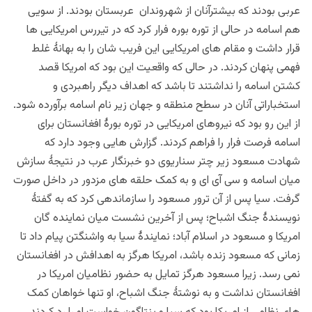
عربی بودند که بیشترآنان از شهروندان عربستان بودند. از سویی
هم اسامه در حالی از توره بوره فرار کرد که در تیررس امریکایی ها
قرار داشت و مقام های امریکایی این فریب شان را به بهانۀ غلط
فهمی پنهان کردند. در حالی که واقعیت این بود که امریکا قصد
کشتن اسامه را نداشتند تا باشد که اهداف دیگر راهبردی و
استخباراتی آنان در سطح منطقه و جهان زیر نام اسامه برآورده شود.
از این رو بود که نیروهای امریکایی در توره بورۀ افغانستان برای
اسامه فرصت فرار را فراهم کردند. گزارش هایی وجود دارد که
شهادت مسعود زیر چتر سناریوی دو خبرنگار عرب در نتیجۀ سازش
میان اسامه و سی آی ای و به کمک حلقه های مزدور در داخل صورت
گرفت. سیا پس از آن ترور مسعود را سازماندهی کرد که به گفتۀ
نویسندۀ جنگ اشباح؛ پس از آخرین نشست میان نماینده گان
امریکا و مسعود در اسلام آباد؛ نمایندۀ سیا به واشنگتن پیام داد تا
زمانی که مسعود زنده باشد، امریکا هرگز به اهدافش در افغانستان
نمی رسد. زیرا مسعود هرگز تمایل به حضور نظامیان امریکا در
افغانستان نداشت و به نوشتۀ جنگ اشباح، او تنها خواهان کمک