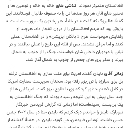
افغانستان متمرکز نمودند.
تلاشی های
خانه به خانه و توهین ها و
تحقیر های آنان هر روز صدها تن را به صفوف طالبان فرستادند. این
گفتۀ هالبروگ که گفت « در خانۀ هر پشتون یک تروریست است »
باروتی بود که مردم افغانستان را از درون انفجار داد. هرچند او
رفقایش میخواست طرح « بالکان ایزیشن» را در افغانستان عملی
کنند و اما موفق نشدند. پس از آنکه این طرح را عملی نیافتند و در
تبانی با مزدوران داخلی شان خواستند، جنگ را از جنوب به شمال
ببرند و سفر بری های جمعی از جنوب به شمال آغاز شد.
زمانی آقای
بایدن گفت، امریکا برای ملت سازی به افغانستان نرفته،
بل برای مبارزه با تروریزم رفته بود. سخنان سرپرست سفارت امریکا
در کابل ذهنم خطور کرد که وی با طلوع نیوز گفت، امریکایی ها از
چند سال پیش به این نتیجه رسیده‌ بودند که جنگ افغانستان به
یک بن‌بست رسیده‌است؛ اما زمانی که گزارش فریدمن خبرنگار
نیویارک تایمز را خواندم درک کردم که بایدن حتا در سال ۲۰۰۲ چنین
حسی داشت.
توماس
فریدمن، می گوید، بایدن در هفتۀ گذشته از
او درمورد خاطرات سفر پرماجرای دیوانه‌کننده زمان برگشت‌ آنان در