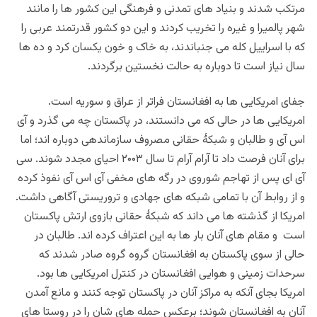
مرتکب شدند و بنیاد های تمدنی و فرهنگی این کشور ها را مانند
شهر پالمیرا و غیره را تخریب کردند و این دو کشور قدرتمند عربی را
که با اسراییل کله می جنباندند، به خاک و خون یکسان کرد و ده ها
سال نیاز است تا دوباره به حالت نخستین برگردند.
جفای امریکایی ها به افغانستان فراتر از عراق و سوریه است.
امریکایی ها در حالی که می دانستند، در پاکستان چه می گذرد و آی
اس آی و طالبان و شبکۀ حقانی مصروف سازماندهی دوباره اند؛ اما
برای آنان فرصت داد تا آرام آرام تا سال ۲۰۰۳ احیای مجدد شوند. سی
آی ای پس از تهاجم شوروی در رگه های مخفی آی اس آی نفوذ کرده
و از روابط آن با تمامی شبکه های جهادی و تروریستی آگاهی داشت.
امریکا از گذشته ها می داند که شبکۀ حقانی بازوی ارتش پاکستان
است و مقام های آنان بار ها به این اعتراف کرده اند. طالبان در
حالی از سوی پاکستان به افغانستان گروه گروه صادر شدند که
سرحدات زمینی و هوایی افغانستان در کنترل امریکایی ها بود.
امریکا بجای آنکه به مراکز آنان در پاکستان توجه کنند و مانع آمدن
آنان به افغانستان شوند؛ برعکس حمله های شان را در روستا های