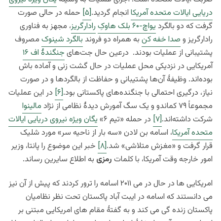
دریایی ایالات متحده آمریکا
انجام گردید.
[۵]
حمله در حالی صورت
گرفت که دو بالگرد
یواچ-۶۰ بلک هاوکِ
رادارگریز
، مجهز به فناوری
رادارگریز و
صدا خفه کن
به همراه دو فروند
بالگرد شینوک
مصروف
پشتیبانی از عملیات بودند. درعین حال جت‌های
جنگندهٔ اف ۱۶
آمریکایی در نزدیکی محل عملیات در حال گشت زنی و آماده باش
بوده‌اند. وظیفهٔ آن‌ها پشتیبانی و حفاظت از بالگردها و در صورت
نیاز، درگیری احتمالی با جنگنده‌های پاکستانی بود.
[۶]
در این عملیات
مجموعاً ۷۹ کماندو و یک سگ آمورش دیدهٔ نظامی از نژاد
مالینوا
شرکت داشته‌اند.
[۷]
در حمله «تیم ۶»
یگان ویژه نیروی دریایی ایالات
متحده آمریکا
، اسامه بن لادن «سه بار از ناحیه سر» مورد شلیک
قرار گرفت و «مغزش متلاشی» شد.
[۸]
خبر این موضوع را پانتا، وزیر
امور خارجه وقت آمریکا، با کلمات
رمزی
به اطلاع سایرین رساند.
امریکایی ها در حال در می ۲۰۱۱ اسامه را ترور کردند که پیش از آن نیز
می دانستند که اسامه در ایبت آباد پاکستان تحت نظر نظامیان
پاکستان زنده گی می کند و به گفتۀ مقام های امریکایی مبتنی بر