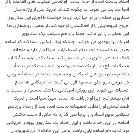
اسناد بدست آمده از خانۀ اسامه او تمامی عملیات های القاعده را از
آنجا هدایت می نمود. اما چگونه شد که امریکا پس از یازده سال
سناریوی حمله را بر او اجرا کرد. اوباما خواست با اجرای این سناریوی
خروج نیروهایش را از افغانستان توجیه کند. از همین رو شماری ها
این عملیات را نیز مانند حملۀ یازدهم سپتمبر یک سناریوی
امریکایی- یهودی می خوانند. چنانکه ویکی لیکس افشا کرد که اسامه
هنوز زنده است و تحت نظر استخبارات امریکا قرار دارد و ماهانه
کمک صد هزار دالری نیز دریافت می کند. ستف کول نویسندۀ کتاب
«جنگ اشباح» نیز از یک صحنه پرده برداشته است که در نتیجۀ
تفاهم میان نیرو های امریکایی و مسعود، اسامه در منطقۀ سروبی
در تیررس نیرو های مسعود قرار می گیرد؛ اما امریکایی ها مانع
عملیات می شوند. این رویکرد امریکایی ها شک مسعود را نسبت به
آنان بیشتر کرد. زیرا او دریافت که اسامه مهرۀ سیا است و امریکا
قصد کشتن او را ندارد. تحقیقات بدست آمده بعد از رخداد یازدهم
سپتمبر هیچ اسنادی را برجا نمی گذارد که حاکی از دست داشتن
اسامه در این رخداد باشد و این رخداد یک سناریوی یهودی امریکایی
بود که به نام اسامه پایان یافت. عامل این حادثه ۱۹ تن شهروندان