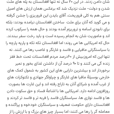
شان دامن زدند. در این ۲۰ سال نه تنها افغانستان به پله های ملت
شدن و دولت- ملت نزدیک شد که برعکس همان ارزش های اصیل
سنتی هم به کلی فروریخت. آقای بایدن این فروریزی را جشن گرفته
و می گوید که آنان برای ملت ساختن افغانستان نیامده بودند؛ بلکه
برای نابودی اسامه و تروریزم آمده بودند و حال همه را سرکوب کرده
اند و ماموریت شان به انجام رسیده است و باید رخت سفر ببندند.
حال که امریکایی ها می روند؛ اما افغانستان تکه تکه و پارپه پارچه را
با سیاستگرانی مافیایی و فاسد و غارتگر و غاصب رها می کنند. نه
تنها این که امروزبیش از ۶۰درصد مردم افغانستات تحت خط فقز
زنده گی می کنند و تا ۹۰ درصد آن از داشتن غذای بخور و نمیر
برخوردار اند و بیشترین دارایی های این کشور به شمول کمک های
خارجی بوسیلۀ مافیا های غارتگر و چپاولگر جهادی و تکنوکرات های
از غرب آمده و شرکای آنان به تاراج رفته اند و این غارت ها بصورت
روزافزون ادامه دارد. امریکایی ها با اشاعۀ فساد و حق سکوت دادن
ها و فاسد نوازی ها، سیاستگران فاسد را فربه تر و فاسد تر کردند و
افغانستان دارای حکومت ضعیف و سیاستگران خودخوه و پراگنده و
معامله گر را رها می کنند؛ اما بسیار چیز های بزرگ و با ارزش را از