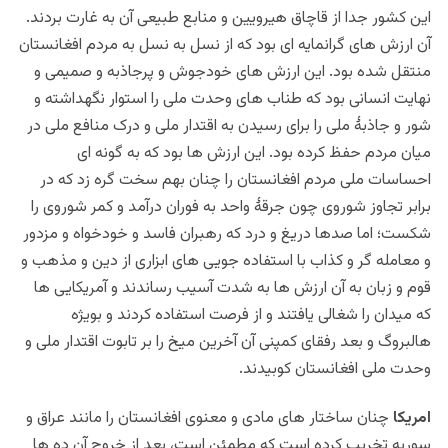
این کشور جدا از قاچاق هیرویین و منابع طبیعی آن به غارت بردند.
آن ارزش های گرانمایه ای بود که از نسل به نسل به مردم افغانستان
منتقل شده بود. این ارزش های خودجوش و پرجاذبه و صمیمی و
نهایت انسانی بود که طناب های وحدت ملی را استوار نگهداشته و
شور و جاذبۀ ملی را برای رسیدن به اقتدار ملی و درک منافع ملی در
میان مردم حفظ کرده بود. این ارزش ها بود که به گونه ای
احساسات ملی مردم افغانستان را چنان بهم سخت گره زد که در
برابر تجاوز شوروی چون جرقۀ واحد به فوران درآمد و کمر شوروی را
شکست؛ اما صدها دریغ و درد که رهبران فاسد و خودخواه و مزدور
و معامله گر و کذاب با استفاده جویی های ابزاری از دین و مذهب و
قوم و زبان به آن ارزش ها به شدت آسیب رساندند و آمریکایی ها
که میدان را شغالی یافتند و از فرصت استفاده کردند و بویژه
هالبروگ و بعد رفقای کمپنی آن آخرین میخ را بر تابوت اقتدار ملی و
وحدت ملی افغانستان کوبیدند.
امریکا
چنان ساختار های مادی و معنوی افغانستان را مانند عراق و
سوریه تخریب کرده است که مطمئن است، بعد از خروج آن ده ها