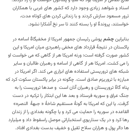
های نظامی از امریکا بود که سیا و پنتاگون خواست او را رد کردند.
اسناد و شواهد زیادی وجود دارد که کشور های غربی با همکاران
ترور مسعود سازش کردند و با زندانی کردن های کوتاه مدت،
خواستند، پروندۀ او را بسته کنند تا سر نخ آشکارا نشود.
بنابراین
چشم
پوشی رئیسان جمهور امریکا از مخفیگاۀ اسامه در
پاکستان در نتیجۀ قرارداد های مخفی راهبردی میان امریکا و این
کشور صورت گرفته است؛ ورنه امریکا هر از گاهی که می خواست او
را می کشت. امریکا هر از گاهی از اسامه و رهبران طالبان و سایر
شبکه های تروریستی استفاده های ابزاری می کند. اگر امریکا در
مبارزه با تروریزم صادق است. چگونه در برابر پاکستان سکوت کرد که
پناه گاۀ تروریستان و رهبران آنان است و صدها تروریست را به
جنگ عراق و سوریه فرستاد و بعد ها این ابتکار را ترکیه در دست
گرفت. یا این که امریکا به گونۀ مستقیم شاخۀ « جبهۀ النصره»
القاعده در سوریه را حمایت می کرد و یا چگونه بغدادی را از زندان
رها کرد و در یک سناریوی استخباراتی موصل راسقوط داد و میلیارد
ها دالر پول و هزاران سلاح ثقیل و خفیف بدست بغدادی افتاد.