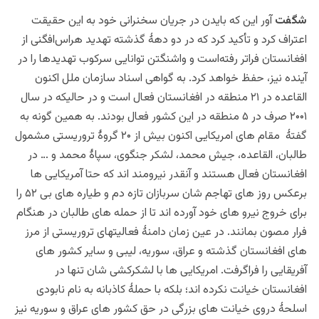
شگفت
آور این که بایدن در جریان سخنرانی خود به این حقیقت
اعتراف کرد و تأکید کرد که در دو دهۀ گذشته تهدید هراس‌افگنی از
افغانستان فراتر رفته‌است و واشنگتن توانایی سرکوب تهدیدها را در
آینده نیز، حفظ خواهد کرد. به گواهی اسناد سازمان ملل اکنون
القاعده در ۲۱ منطقه در افغانستان فعال است و در حالیکه در سال
۲۰۰۱ صرف در ۵ منطقه در این کشور فعال بودند. به همین گونه به
گفتۀ مقام های امریکایی اکنون بیش از ۲۰ گروۀ تروریستی مشمول
طالبان، القاعده، جیش محمد، لشکر جنگوی، سپاۀ محمد و … در
افغانستان فعال هستند و آنقدر نیرومند اند که حتا آمریکایی ها
برعکس روز های تهاجم شان سربازان تازه دم و طیاره های بی ۵۲ را
برای خروج نیرو های خود آورده اند تا از حمله های طالبان در هنگام
فرار مصون بمانند. در عین زمان دامنۀ فعالیتهای تروریستی از مرز
های افغانستان گذشته و عراق، سوریه، لیبی و سایر کشور های
آفریقایی را فراگرفت. امریکایی ها با لشکرکشی شان تنها در
افغانستان خیانت نکرده اند؛ بلکه با حملۀ کاذبانه به نام نابودی
اسلحۀ دروی خیانت های بزرگی در حق کشور های عراق و سوریه نیز