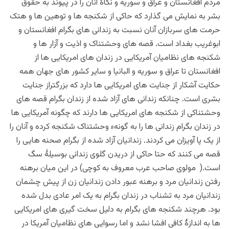
مردم افغانستان و عراق و سوریه و نگاۀ آنان را در پیوند به حقوق
بشر به نمایش می گذارد که حاکی از شکنجه ها و توهین ها و هتک
حرمت های سربازان آنان نسبت به زندانی های بگرام افغانستان و
ابوغریب بغداد است. قصه های وحشتناک و اذیت و آزار ها و
شکنجه های نظامیان آمریکایی در زندان های امریکایی ها از
افغانستان تا عراق و سوریه و البانیا و سایر کشور های جهان همه
حکایت آشکار از جنایت های امریکایی ها دارد که بزرگتراز جنایت
بشری است. چنانکه زندانی های آزاد شده از زندان بگرام قصه های
وحشتناکی از شکنجه های امریکایی ها دارند که‌ چگونه آمریکایی ها
در زندان بگرام زندانی ها را به گونهء وحشتناک شکنجه کرده و آنان را
از یک پا آویزان می کردند. زندانیان آزاد شده از بگرام صحنه هایی را
قصه می کنند که حتا حاکی از دریدن گلوی زندانی بوسیلۀ سگ
است.( مولوی صاحب عرب معروف به کوچی) در این میان برهنه
رفتن زندانیان مرد و برهنه عبور دادن زندانیان زن از پیش چشمان
زندانیان مرد به تشناب در زندان بگرام به یک امر عادی بدل شده
بود. هرچند شکنجه های بگرام به دلیل سخت گیری های امریکایی
ها به اندازۀ کافی افشا نشد و اما رسوایی های نظامیان آمریکا در