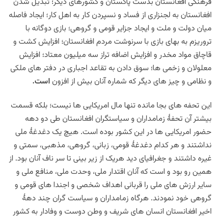
فرهنگی افغانستان بدست پاکستان و کشورهای دیگر؛ تبدیل شدن
افغانستان به لجنزاری از فساد و نسپردن کار به اهل کار؛ ایجاد فاصله
میان دولت و ملت و ایجاد جزایر قومی و گروهی؛ بازی دوگانه با
تروریزم به بهای بازی با سرنوشت مردم افغانستان؛ افزایش کشت و
قاچاق مواد مخدر و افزایش اضافه تراز سه میلیون معتاد؛ افزایش
معلولان و زخمی ها؛ سوق دادن به تقاعد اجباری در دفتر های ملکی
و نظامی و چیز های دیگر که شماره آنان بیش از افزون
است.
این تحفه های بجا مانده تنها مال امریکایی ها نیست؛ بلکه قسمت
بیشتر آن تحفۀ زمامداران و سیاستگران افغانستان طی دو دهه
حضور امریکایی ها در این کشور بوده است. هیچ یک دغدغۀ ملی
نداشتند و هر کدام دغدغۀ قومی، زبانی، گروهی، مذهبی، سمتی و
غیره داشتند و جغرافیای دید هریک از زیر بینی تا سر ناف آنان بود. از
همین رو بود و است که آنان اقتدار ملی، وحدت ملی، منافع ملی و
سایر ارزش های ملی را قربانی اهداف شخصی و اجندا های قومی و
گروهی خود نمودند. هرگاه زمامداران و سیاست گران چند دهۀ
اخیر افغانستان انسان های شریف و وطن دوست و وفادار به کشور