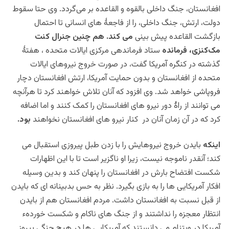
افغانستان، جنگ داخلی بالقوه و القاعده بر می‌گردد. وی حتا سقوط
دولت، ارتش، جنگ داخلی، را از فاجعۀ های انسانی تا احتمال
بازگشت القاعده پیش بینی
می کند.
هم چنین جنرال کنت
مک‌کنزی، فرمانده
ستاد فرماندهی مرکزی ایالات متحده ، هفتۀ
گذشته در کنگره آمریکا گفت، در صورت خروج نیروهای ایالات
متحده از افغانستان و بدون حمایت آمریکا، ارتش افغانستان دچار
فروپاشی خواهد شد. وی افزود که آنان تلاش خواهند کرد تا هرآنچه
می توانند از راۀ دور نیرو های افغانستان را کمک کنند و اما اضافه
کرد که در آن زمان آنان در کنار نیرو های افغانستان نخواهند
بود.
اینکه
بایدن خروج نیروهایش را با زدن طبل پیروزی استقبال می
کند؛ آنقدر ناموجه نیست، زیرا او ناگزیر است تا با این اظهارات
شکست افتضاح بارش در افغانستان را پنهان کند و بدین وسیله
افکار آمریکایی ها را به بازی بگیرد. نظر به حس بدبینانه ای که بایدن
از قبل نسبت به افغانستان داشت. مردم افغانستان هم از بایدن
انتظار معجزه را نداشتند و از جنگ های ناکام و شکست خوردهء
آمریکا در ویتنام می دانستند که آمریکایی ها در هیچ جنگی پیروز