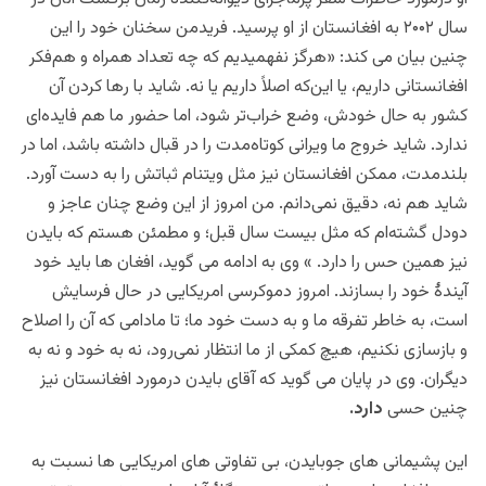
سال ۲۰۰۲ به افغانستان از او پرسید. فریدمن سخنان خود را این
چنین بیان می کند: «هرگز نفهمیدیم که چه تعداد همراه و هم‌‌فکر
افغانستانی داریم، یا این‌که اصلاً داریم یا نه. شاید با رها کردن آن
کشور به حال خودش، وضع خراب‌تر شود، اما حضور ما هم فایده‌ای
ندارد. شاید خروج ما ویرانی کوتاه‌مدت را در قبال داشته باشد، اما در
بلند‌مدت، ممکن افغانستان نیز مثل ویتنام ثباتش را به دست آورد.
شاید هم نه، دقیق نمی‌دانم. من امروز از این وضع چنان عاجز و
دودل گشته‌ام که مثل بیست سال قبل؛ و مطمئن هستم که بایدن
نیز همین حس را دارد. » وی به ادامه می گوید، افغان ها باید خود
آیندۀ خود را بسازند. امروز دموکرسی امریکایی در حال فرسایش
است، به خاطر تفرقه ما و به دست خود ما؛ تا مادامی که آن را اصلاح
و بازسازی نکنیم، هیچ کمکی از ما انتظار نمی‌رود، نه به خود و نه به
دیگران. وی در پایان می گوید که آقای بایدن درمورد افغانستان نیز
چنین حسی
دارد.
این پشیمانی های جوبایدن، بی تفاوتی های امریکایی ها نسبت به