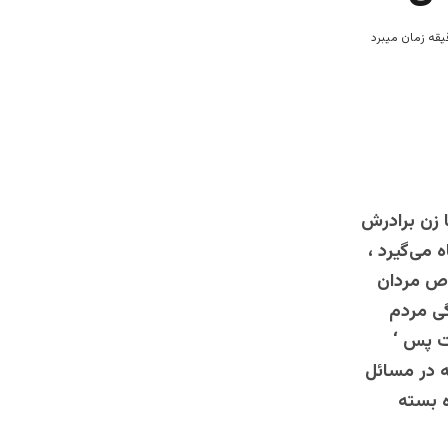
ا زن برادرش
 می‌گیرد ،
وص مردان
ی مردم
ت پس ‘
ه در مسائل
ه بسته