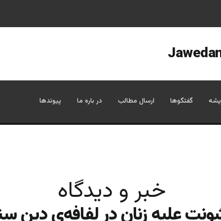
یشه
گفتگوها
ارسال مطالب
در باره ما
پیوندها
خبر و دیدگاه
نت علیه زنان در لفافه‌ی دینِ سن