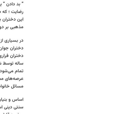
” بد دادن ” ی
رضایت ؛ که د
این دختران ب
مذهبی بر دو
در بسیاری ا
دختران جوان ب
ساله توسط ش
تمام می‌شود .
عرصه‌های مخت
مسائل خانواد
اساس و بنیان
سنتی دینی اس