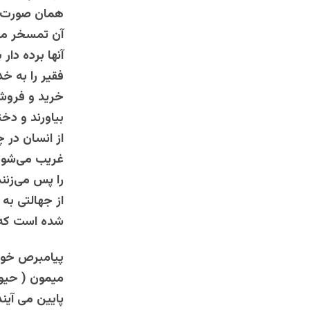
همان صورت او
آن تمسخر می‌
آنها برده ‌دا
فقیر را به خ
خرید و فروش م
بیاورند و دخت
از انسان در 
غریب می‌شود 
را پس می‌زنن
از جهالتی به
شده است که با
پیامبرص‌ خواب‌ 
میمون ( حیوان
پایین ‌‌می ‌آ