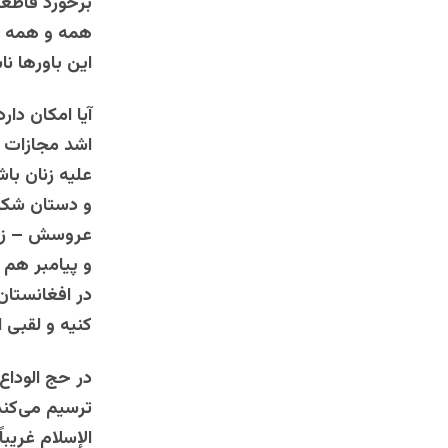
برخورد قاطعا
همه و همه م
این باورها ن
آیا امکان دا
اشد مجازات ب
علیه زنان با
و دستان شکنجه‌گر 
عروسش – زینب
و پیامبر هم 
در افغانستان
کنیه و لقبی 
در حج الوداع 
ترسیم می‌کند 