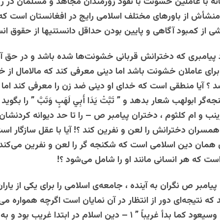
نه با عاملین خشونت با نفوذ زورمندان مجاهد و مسلمان در ر
نشأش از باورهای مختلف اسلامی رایج در افغانستان است که
اشی از کمبود آگاهی و پایین بودن حداقل دانستنیها از حقوق ان
رد پیامبری که دخترانش قربانی خشونت‌ها شده باشد و در حق آن
رای عاملان خشونت باشد اما دینی معرفی کند که مالامال از 
شد ؟ آیا منطقی است که خدای او دینی ضد زن را معرفی کند اما ب
ابولهب شعار بدهد و ” تَبَّتْ‌‌‌‌‌ يَدَا‌‌‌‌ أَبِي‌‌‌‌‌ لَهَبٍ‌‌‌ وَتَبَّ ” را بگوی
 و ام کلثوم ، دختران پیامبر ص – را تا حد دیوانه کردنشا
همسران دخترانش را لعن و نفرین کند ؟! آيا با عقل سازگار اس
 همان دین اسلامی است که شکنجه گر را لعن و نفرین می‌کند و
است که هر انسانی مانند او را شامل می‌شود ؟!
پیامبر ص نگران به آینده ، جامعه‌ی اسلامی را برای یکی از یار
که نتیجه‌ای دور از انتظار در آن نمایان است اگرچه همواره می‌
الإسلام غريباً وسيعود كما بدأ غريباً ” ۱ – دین اسلام در ابتدا غریب ب