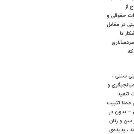
 از
هات حقوقی و
تی در مقابل
ار تا
مردسالاری
که
نی سنتی ،
میانجیگری و
 تنفیذ
عملا تثبیت
 – بدون در
 سن و زنان
د ، پدیده‌ی