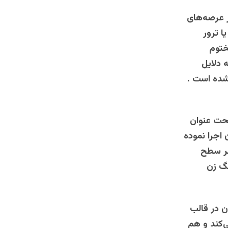
 عرصه‌های
ا ترور
ختوم
 دلایل
ده است ‌.
تحت عنوان
 اجرا نموده
بر سطح
گ زن
ن در قالب
‌کند و هم