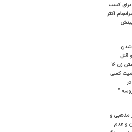
ل برای کسب
انجام اکثر
بینش
 شدن
و قتل
دختران فراری یا کوچکترین ظن مانند زنگ آمدن تلفن ناشناس – به رگبار بستن زن ۱۶
ومیت کسی
در
وسه ”
ر مذهبی و
ن و عدم