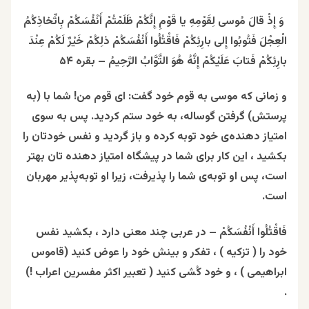
وَ إِذْ قالَ مُوسى‌ لِقَوْمِهِ يا قَوْمِ إِنَّكُمْ ظَلَمْتُمْ أَنْفُسَكُمْ بِاتِّخاذِكُمُ
الْعِجْلَ فَتُوبُوا إِلى‌
بارِئِكُمْ
فَاقْتُلُوا أَنْفُسَكُمْ ذلِكُمْ خَيْرٌ لَكُمْ عِنْدَ
بارِئِكُمْ
فَتابَ عَلَيْكُمْ إِنَّهُ هُوَ التَّوَّابُ الرَّحِيمُ – بقره ۵۴ ‌
و زمانى كه موسى به قوم خود گفت: اى قوم من! شما با (به
پرستش) گرفتن گوساله، به خود ستم كرديد. پس به سوى
امتیاز دهنده‌ی خود توبه كرده و باز گرديد و نفس خودتان را
بکشید ، اين كار براى شما در پيشگاه امتیاز دهنده تان بهتر
است، پس او توبه‌ى شما را پذيرفت، زيرا او توبه‌پذير مهربان
است.
فَاقْتُلُوا أَنْفُسَكُمْ – در عربی چند معنی دارد ، بکشید نفس
خود را ( تزکیه ) ، تفکر و بینش خود را عوض کنید (قاموس
ابراهیمی ) ، و خود کُشی کنید ( تعبیر اکثر مفسرین اعراب !)
.