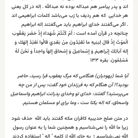
اند و پدر پیامبر هم عبداله بوده نه عبدالله . اِله در کل یعنی
هر خدایی که هم ردیف با رّب می‌باشد کلمات ابراهیمی اند
. اگر می‌گفتند خدای ابراهیم باید می‌گفتند اِله ابراهیم
چنانچه در قرآن آمده است :
أَمْ كُنْتُمْ شُهَداءَ إِذْ حَضَرَ يَعْقُوبَ
الْمَوْتُ إِذْ قالَ لِبَنِيهِ ما تَعْبُدُونَ مِنْ بَعْدِي قالُوا نَعْبُدُ إِلهَكَ وَ
إِلهَ آبائِكَ إِبْراهِيمَ وَ إِسْماعِيلَ وَ إِسْحاقَ إِلهاً واحِداً وَ نَحْنُ لَهُ
مُسْلِمُونَ.
بقره
۱۳۳
آيا شما (يهوديان) هنگامى كه مرگ يعقوب فرا رسيد، حاضر
بوديد؟! آن هنگام كه به فرزندان خود گفت: پس از من چه
مى‌پرستيد؟ گفتند: خداى تو وخداى پدرانت ابراهيم واسماعيل
واسحاق، که اِله یکتا ست ، وما برای او مسلمان هستيم
.
در متن صلح حدیبیه کافران مکه گفتند باید الله حذف شود
زیرا ما الله را نمی‌شناسیم و همچنین شما را به عنوان رسول
الله نمی‌شناسیم ؛ به جای الله از کلمه ‘ اِله ‘ استفاده کردند