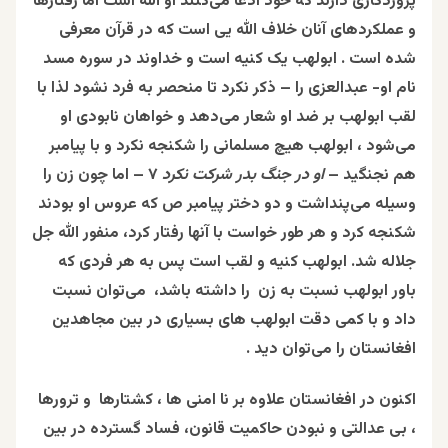
پروردگاری دارند که خود ادعا می‌کنند او الله است اما رفتارها
و عملکردهای آنان خلاف الله یی است که در قرآن معرفی
شده است . ابولهب یک کنیه است و خداوند در سوره مسد
نام او- عبدالعزی را – ذکر نکرد تا منحصر به فرد نشود لذا با
لقب ابولهب بر ضد او شعار می‌دهد و خواهان نابودی او
می‌شود ، ابولهب هیچ مسلمانی را شکنجه نکرد و با پیامبر
هم نجنگید –
او در جنگ بدر شرکت نکرد
۷ – اما چون زن را
وسیله می‌پنداشت و دو دختر پیامبر ص که عروس او بودند
شکنجه کرد و هر طور خواست با آنها رفتار کرد، منفور الله جل
جلاله شد. ابولهب کنیه و لقب است پس به هر فردی که
باور ابولهب نسبت به زن را داشته باشد، می‌توان نسبت
داد و با کمی دقت ابولهب های بسیاری در بین مجاهدین
افغانستان را می‌توان دید .
اکنون در افغانستان علاوه بر نا امنی ها ،
کشتارها و ترورها
،
بی‌ عدالتی ‌و نبودن حاکمیت قانون، فساد گسترده در بین