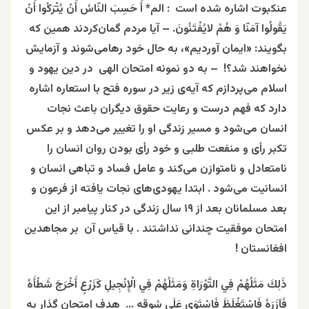
عنکبوت اشاره شده است :
الم* أَ حَسِبَ النّاسُ أَنْ یُتْرَکُوا أَنْ
یَقُولُوا آمَنّا وَ هُمْ لایُفْتَنُونَ.
– آيا مردم گمان‌كردند همين كه
بگويند: «ايمان آورديم»، به حال خود رها‌مى‌شوند و آزمايش
نخواهند شد؟!
– به دو نمونه امتحان الهی در دین یهود و
اسلام می‌پردازم که آیه‌ی زیر در سوره فتح با استعاره اشاره
دارد که فهم درست و رعایت حقوق دیگران باعث نجات
انسان می‌شود و مسیر زندگی او را تغییر می‌دهد و بر عکس
تکبر رأی و منفعت‌ طلبی و خود رأی بودن روان انسان را
نامتعادل و نامتوازن می‌کند و عامل فساد و تباهی انسان و
انسانیت می‌شود . ابتدا یهودی‌های نجات یافته از فرعون و
بعد مسلمانان بعد از ۱۹ سال زندگی در کنار پیامبر از این
امتحان موفقیت چندانی نداشتند . با قیاس آن بر مجاهدین
افغانستان !
ذَلِكَ مَثَلُهُمْ فِي التَّوْرَاةِ وَمَثَلُهُمْ فِي الْإِنْجِيلِ كَزَرْعٍ أَخْرَجَ شَطْأَهُ
فَآزَرَهُ فَاسْتَغْلَظَ فَاسْتَوَى عَلَى سُوقِهِ … هدف امتحان گذار به