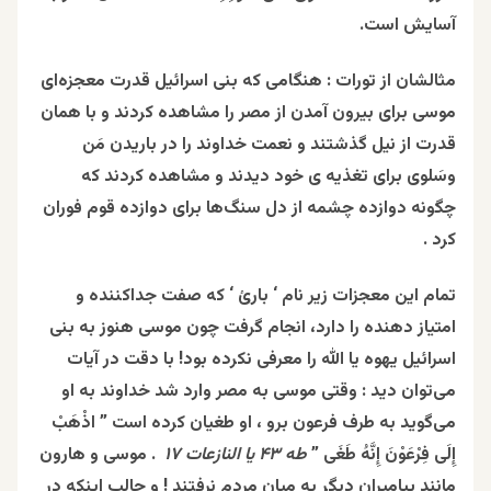
آسایش است.
مثالشان از تورات : هنگامی که بنی اسرائیل قدرت معجزه‌ای
موسی برای بیرون آمدن از مصر را مشاهده کردند و با همان
قدرت از نیل گذشتند و نعمت خداوند را در باریدن مَن
وسَلوی برای تغذیه ‌ی خود دیدند و مشاهده کردند که
چگونه دوازده چشمه از دل سنگ‌ها برای دوازده قوم فوران
کرد .
تمام این معجزات زیر نام ‘ بارئ ‘ که صفت جداکننده و
امتیاز دهنده را دارد، انجام گرفت چون موسی هنوز به بنی
اسرائیل یهوه یا الله را معرفی نکرده بود! با دقت در آیات
می‌توان دید : وقتی موسی به مصر وارد شد خداوند به او
می‌گوید به طرف فرعون برو ، او طغیان کرده است ” اذْهَبْ
إِلَى فِرْعَوْنَ إِنَّهُ طَغَى ”
طه ۴۳ یا النازعات ۱۷
. موسی و هارون
مانند پیامبران دیگر به میان مردم نرفتند ! و جالب اینکه در