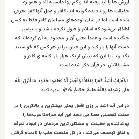
ارزش ها را نپذیرفته اند و کم بها دانسته اند و همواره
حقیقت ها رو نادیده گرفته اند، کافر و عمل آنها کفر معرفی
شده است اما در میان توده‌های مسلمان کافر فقط به کسی
اطلاق می‌شود که اسلام را قبول نکرده باشد و با پیامبر
جنگیده است و عمداً معنی آن را محدود به آن کرده‌اند که
دست آنها را باز کند و این عبارت را بر هر کس که خواستند
بگذارند . با این که بیش از یک هزار بار کلمه ی کافر و
مشتقاتش در قرآن ذکر شده است .
الْأَعْرَابُ أَشَدُّ كُفْرًا وَنِفَاقًا وَأَجْدَرُ أَلَّا يَعْلَمُوا حُدُودَ مَا أَنْزَلَ اللَّهُ
عَلَى رَسُولِهِ وَاللَّهُ عَلِيمٌ حَكِيمٌ
﴿۹۷﴾ سوره توبه
در این آیه اشد بر وزن افعل یعنی بیشترین یا بالاترین را در
صفت تفضیلی معنا می دهد این آیه صراحتاً عرب‌ها را
پوشاننده‌ی حقیقت و مشتاق ترین مردمان در ایجاد تفرقه
و نفاق توصیف می‌کند ، در کل منفعت طلب با نادیده گرفتن