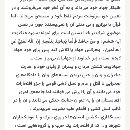
طلبکار جهاد خود می‌داند و به آن فخر خود می‌فروشند و در
تعیین حق سرنوشت مردم فقط خود را مستحق می‌داند . اما
قرآن با بیزاری و بی منتی آن را نمی‌پسندد چون در نفس
موضوع شرک بر خدا بستن است برای نمونه: سوره عنکبوت
آیه‌ ششم ؛ وَ مَنْ جاهَدَ فَإِنَّما يُجاهِدُ لِنَفْسِهِ إِنَّ اللَّهَ لَغَنِيٌّ عَنِ
الْعالَمِينَ . وهركس جهاد یا تلاش كند پس براى خود جهاد
کرده است ، زيرا خداوند از جهانيان بى‌نياز است …
جهادی‌ها کشتن مردان و پسران از رقبای خود و اسارت
دختران و زنان و حتی بریدن سینه‌های زنان با دادگاه‌های
صحرایی تا قتل و عام و نسل کشی قومی را جزو افتخارات
خود می‌دانند و آن را ارزش می‌خوانند اما جامعه‌ی امروز
افغانستان آن را به عنوان جنایت جنگی می‌دانند و آن را در
قالب نسل کشی و اقدام علیه بشریت می‌پذیرند .
بمب‌گذاری ، کشتن انسان‌ها در روی سرک و یا موشک‌باران
شهرها و … که از افتخارات یک حزب و یا گروه‌هایی است ،