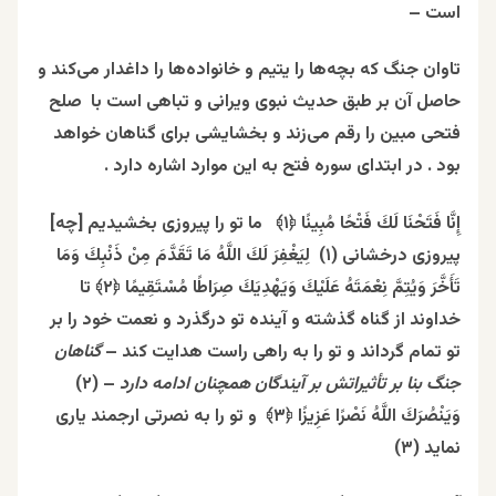
است –
تاوان جنگ که بچه‌ها را یتیم و خانواده‌ها را داغدار می‌کند و
حاصل آن بر طبق حدیث نبوی ویرانی و تباهی است با صلح
فتحی مبین را رقم می‌زند و بخشایشی برای گناهان خواهد
بود . در ابتدای سوره فتح به این موارد اشاره دارد .
إِنَّا فَتَحْنَا لَكَ فَتْحًا مُبِينًا ﴿۱﴾ ما تو را پيروزى بخشيديم [چه]
پيروزى درخشانى (۱) لِيَغْفِرَ لَكَ اللَّهُ مَا تَقَدَّمَ مِنْ ذَنْبِكَ وَمَا
تَأَخَّرَ وَيُتِمَّ نِعْمَتَهُ عَلَيْكَ وَيَهْدِيَكَ صِرَاطًا مُسْتَقِيمًا ﴿۲﴾ تا
خداوند از گناه گذشته و آينده تو درگذرد و نعمت‏ خود را بر
تو تمام گرداند و تو را به راهى راست هدايت كند –
گناهان
جنگ بنا بر تأثیراتش بر آیندگان همچنان ادامه دارد
– (۲)
وَيَنْصُرَكَ اللَّهُ نَصْرًا عَزِيزًا ﴿۳﴾ و تو را به نصرتى ارجمند يارى
نمايد (۳)