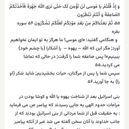
وَ إِذْ قُلْتُمْ یا مُوسى لَنْ نُؤْمِنَ لَکَ حَتّى نَرَى
اللّهَ
جَهْرَةً فَأَخَذَتْکُمُ
الصّاعِقَةُ وَ أَنْتُمْ تَنْظُرُونَ
۵۵
ثُمَّ بَعَثْناکُمْ مِنْ بَعْدِ مَوْتِکُمْ لَعَلَّکُمْ تَشْکُرُونَ ۵۶ سوره
بقره
و هنگامى گفتید: «اى موسى! ما هرگز به تو ایمان نخواهیم
آورد; مگر این که الله – یهوه – را آشکارا (با چشم خود)
ببینیم»! پس صاعقه شما را گرفت; در حالى که تماشا
مى کردید.۵۵
سپس شما را پس از مرگتان، حیات بخشیدیم; شاید شکر (او
را) به جا آورید.۵۶
بنی اسرائیل بعد از شناخت یهوه یا الله و کوشا بودن در
مراعات حدود الهی به جایی رسیدند که پيامبر ص مى فرمايد
: به حقيقت قبل از شما مردانى از بنى اسرائيل بودند كه از
جانب خداوند با آنان سخن گفته مى شد غير از آنكه پيامبر