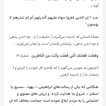
آورد
،
بقره ۶
إن الذين كفروا سواء عليهم أأنذرتهم أم لم تنذرهم لا
يؤمنون
“
همانا کسانی که نادیده می‌گیرند ( حقیقت ) را ، چه اندرز بدهی
و چه اندرز ندهی ، برایشان یکسان است و ایمان نمی‌آورند
.
وَفَعَلْتَ فَعْلَتَكَ الَّتِي فَعَلْتَ وَأَنْتَ مِنَ الْكَافِرِينَ
شعراء ۱۹
( فرعون به موسی می گوید ) که بلاخره کار خودت را کردی و (
زحمات ما ) را نادیده گرفتی .
هنگامی که یکی از رسالت‌های ابراهیمی – یهود ، مسیح یا
اسلام – شروع به هدایت کرده و ارزش های معنوی و
اجتماعی را به مردم ابلاغ نموده است جماعت مخالف که آن