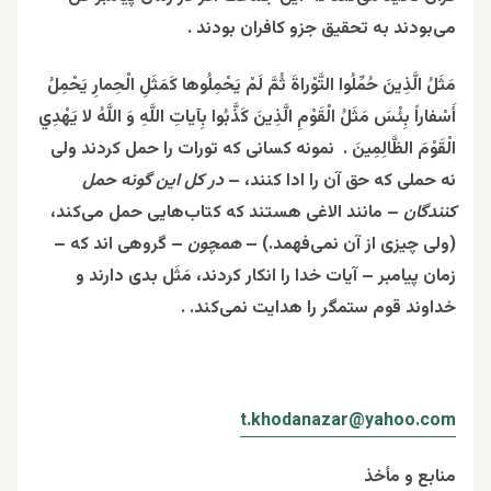
می‌بودند به تحقیق جزو کافران بودند .
مَثَلُ الَّذِينَ حُمِّلُوا التَّوْراةَ ثُمَّ لَمْ يَحْمِلُوها كَمَثَلِ الْحِمارِ يَحْمِلُ
أَسْفاراً بِئْسَ مَثَلُ الْقَوْمِ الَّذِينَ كَذَّبُوا بِآياتِ اللَّهِ وَ اللَّهُ لا يَهْدِي
الْقَوْمَ الظَّالِمِينَ . نمونه کسانی که تورات را حمل کردند ولی
نه حملی که حق آن را ادا کنند، –
در کل این گونه حمل
کنندگان
– مانند الاغى هستند كه كتاب‌هايى حمل مى‌كند،
(ولى چيزى از آن نمى‌فهمد.) –
همچون
– گروهى اند كه –
زمان پیامبر – آيات خدا را انكار كردند، مَثَل بدى دارند و
خداوند قوم ستمگر را هدايت نمى‌كند. .
t.khodanazar@yahoo.com
منابع و مأخذ