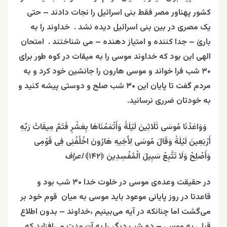
کشور پهناور مصر فقط بنی اسرائیل را نجات دادند – حتی
یک مصری در بین بنی اسرائیل
دیده نشد . خداوند را به
بارئ – جدا کننده و امتیاز دهنده – می‌ شناختند . امتحان
الهی این بود که خداوند موسی را به میقات در کوه طور برای
۳۰
شب فرا خواند و موسی هارون را جانشین خود کرد و به
مردم گفت تا پایان این ۳۰ شب صلح و دوستی پیشه کنید و
به خودتان ضرری نرسانید.
وَوَاعَدْنَا مُوسَى ثَلَاثِینَ لَیْلَةً وَأَتْمَمْنَاهَا بِعَشْرٍ فَتَمَّ مِیقَاتُ رَبِّهِ
أَرْبَعِینَ لَیْلَةً وَقَالَ مُوسَى لِأَخِیهِ هَارُونَ اخْلُفْنِی فِی قَوْمِی
وَأَصْلِحْ وَلَا تَتَّبِعْ سَبِیلَ الْمُفْسِدِینَ ﴿۱۴۲﴾
اعراف
در حقیقت وعده‌ی موسی در خلوت خدا ۳۰ شب بود و
قاعدتا در روز پایانی موعود باید موسی به میان قوم خود بر
می‌گشت اما چنانکه در آیه می‌بینیم ،خداوند – بدون اطلاع
قبلی به موسی – ده شب دیگر را به آن مدت می‌افزاید که