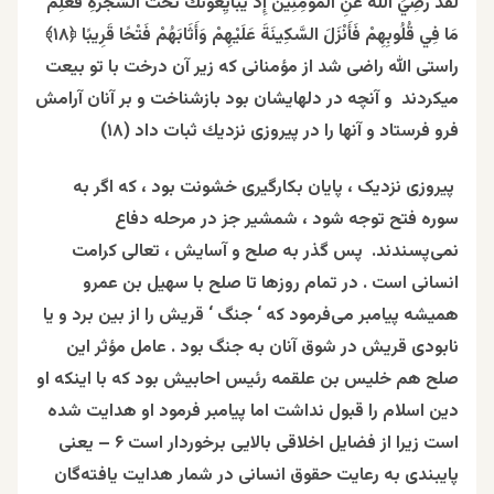
لَقَدْ رَضِيَ اللَّهُ عَنِ الْمُؤْمِنِينَ إِذْ يُبَايِعُونَكَ تَحْتَ الشَّجَرَةِ فَعَلِمَ
مَا فِي قُلُوبِهِمْ فَأَنْزَلَ السَّكِينَةَ عَلَيْهِمْ وَأَثَابَهُمْ فَتْحًا قَرِيبًا ﴿۱۸﴾
راستى الله راضی شد از مؤمنانی که زير آن درخت با تو بيعت
میکردند و آنچه در دلهايشان بود بازشناخت و بر آنان آرامش
فرو فرستاد و آنها را در پيروزى نزديك ثبات داد (۱۸)
پیروزی نزدیک ، پایان بکارگیری خشونت بود ، که اگر به
سوره فتح توجه شود ، شمشیر جز در مرحله دفاع
نمی‌پسندند. پس گذر به صلح و آسایش ، تعالی کرامت
انسانی است . در تمام روزها تا صلح با سهیل بن عمرو
همیشه پیامبر می‌فرمود که ‘ جنگ ‘ قریش را از بین برد و یا
نابودی قریش در شوق آنان به جنگ بود . عامل مؤثر این
صلح هم خلیس بن علقمه رئیس احابیش بود که با اینکه او
دین اسلام را قبول نداشت اما پیامبر فرمود او هدایت شده
است زیرا از فضایل اخلاقی بالایی برخوردار است ۶ – یعنی
پایبندی به رعایت حقوق انسانی در شمار هدایت یافته‌گان