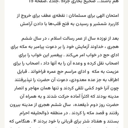
هم باشند… صحيح بخارى جزء5 .جلد2 .صفحه 15
امتحان الهی برای مسلمانان : نقطه‌ی عطف برای خروج از
کاربرد شمشیر و رسیدن به فتح قلب‌ها با دادن آرامش
بعد از نوزده سال از عمر رسالت اسلام ، در سال ششم
هجری ، خداوند آزمایش خود را بر دعوت پیامبر به مکه برای
ادای حج در خواب امر می‌کند . پ
یغمبر این خواب را برای
اصحاب نقل کرده و وعده آن را به آنها داد ، اصحاب را برای
عزیمت به مکه و ادای مراسم حج عمره فراخواند . قبایل
اطراف به جز عده معدودی، دعوت آن حضرت را نپذیرفتند
چون آنرا خود کشی تلقی کردند و تنها همان مهاجر و انصار
مدینه بودند که اکثراً آماده حرکت ‏شدند و به همراه آن
حضرت روز دوم ذیقعده، سال ششم هجری از مدینه بیرون
رفتند و قصد مکه را کردند . در منطقه ذوالحلیفه احرام
بستند و هفتاد شتر برای قربانی با خود بردند ۴ . هنگامی که