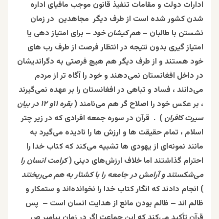
ادارات دولت و مقامات تنفیذ قانون
موجب مافیای اداره
شدن کشور شده‌ است از طرف دیگر مجاهدین در زمان
نشستن با طالبان –
هم‌ کیشان خود
– برای امتیاز دهی یا
امتیاز گیری بدون نتیجه در انتظار فرصت از طرف رب های
خود هستند و از طرف دیگر هم هیچ فرصتی به دگراندیشان
در داخل افغانستان نمی‌دهند و خود را آگاه تر از مردم
می‌دانند ، فساد و تباهی در افغانستان را بر عهده نمی‌گیرند
، بر عکس خود را اصلاح گر هم می‌نامند (
بقره ۱۱و ۱۲ در بیان
سیرت کافران
) . قرآن در سوره جمعه افرادی که در زیر چتر
اسلام ، تمام حقیقت ها و ارزش ها را نادیده می‌گیرد به
مانند نمونه‌ای از یهودی ها تشبیه می‌کند که کتاب خدا را
احترام گذاشتند اما خلاف ارزش‌های دینی (
کرامت انسان را
می‌شکستند و آرامش در جامعه را با کشتار به هم می‌ریختند
) انجام دادند که انگار کتاب خدا را نخوانده‌اند و ستمکار و
ظالم اند – ظالم بودن مانع از هدایت انسان است – پس
قرآن تأکید می‌کند که این جماعت اگر در زمان پیامبر ص