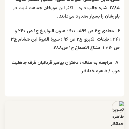
۱۷۸۵ اشاره جالب دارد – اکثر این مورخان جماعت ثابت در
باورشان را بسیار معدود می‌دانند .
۶. معاذی ج۲ ص ۵۹۹- ۶۰۰ ؛ عیون التواریخ ج۱ ص ۲۴۰ و
۲۴۱ ؛ طبقات الکبری ج۲ ص ۹۶ ؛ سیرة النبوة ابن هشام ج۳
ص ۳۱۲ ؛ امتناع الاسماع ج۱ ص۲۸۸.
۷. مراجعه به مقاله : دختران پیامبر قربانیان عُرف جاهلیت
عرب / طاهره خدانظر