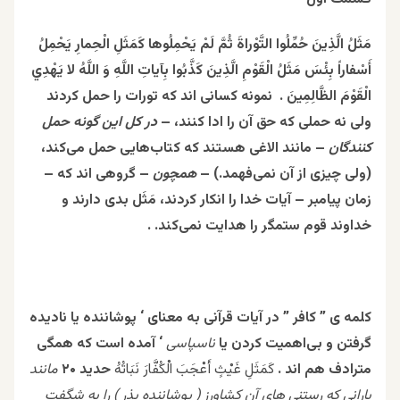
مَثَلُ الَّذِينَ حُمِّلُوا التَّوْراةَ ثُمَّ لَمْ يَحْمِلُوها كَمَثَلِ الْحِمارِ يَحْمِلُ
أَسْفاراً بِئْسَ مَثَلُ الْقَوْمِ الَّذِينَ كَذَّبُوا بِآياتِ اللَّهِ وَ اللَّهُ لا يَهْدِي
الْقَوْمَ الظَّالِمِينَ . نمونه کسانی اند که تورات را حمل کردند
ولی نه حملی که حق آن را ادا کنند، –
در کل این گونه حمل
کنندگان
– مانند الاغى هستند كه كتاب‌هايى حمل مى‌كند،
(ولى چيزى از آن نمى‌فهمد.) –
همچون
– گروهى اند كه –
زمان پیامبر – آيات خدا را انكار كردند، مَثَل بدى دارند و
خداوند قوم ستمگر را هدايت نمى‌كند. .
کلمه ی ” کافر ” در آیات قرآنی به معنای ‘ پوشاننده یا نادیده
گرفتن و بی‌اهمیت کردن یا
ناسپاسی
‘ آمده است که همگی
مترادف هم اند .
كَمَثَلِ غَيْثٍ أَعْجَبَ الْكُفَّارَ نَبَاتُهُ
حدید ۲۰
مانند
بارانی که رستنی های آن کشاورز ( پوشاننده بذر ) را به شگفت