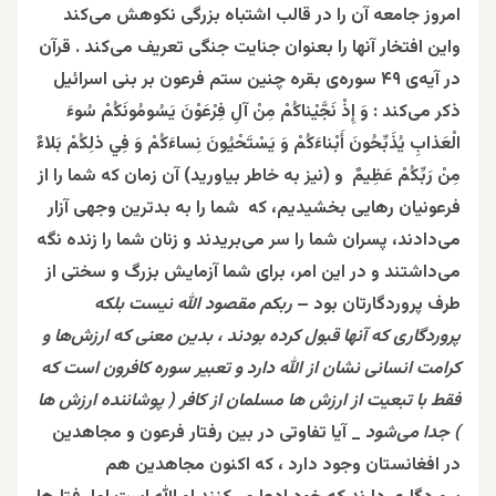
امروز جامعه آن را در قالب اشتباه بزرگی نکوهش می‌کند
واین افتخار آنها را بعنوان جنایت جنگی تعریف می‌کند . قرآن
در آیه‌ی ۴۹ سوره‌ی بقره چنین ستم فرعون بر بنی‌ اسرائیل
ذکر می‌کند : وَ إِذْ نَجَّيْناكُمْ مِنْ آلِ فِرْعَوْنَ يَسُومُونَكُمْ سُوءَ
الْعَذابِ يُذَبِّحُونَ أَبْناءَكُمْ وَ يَسْتَحْيُونَ نِساءَكُمْ وَ فِي ذلِكُمْ بَلاءٌ
مِنْ رَبِّكُمْ عَظِيمٌ‌ و (نيز به خاطر بياوريد) آن زمان كه شما را از
فرعونيان رهايى بخشيديم، كه شما را به بدترين وجهى آزار
مى‌دادند، پسران شما را سر مى‌بريدند و زنان شما را زنده نگه
مى‌داشتند و در اين امر، براى شما آزمايش بزرگ و سختى از
طرف پروردگارتان بود –
ربکم مقصود الله نیست بلکه
پروردگاری که آنها قبول کرده‌ بودند ، بدین معنی که ارزش‌ها و
کرامت انسانی نشان از الله دارد و تعبیر سوره کافرون است که
فقط با تبعیت از ارزش ها مسلمان از کافر ( پوشاننده ارزش ها
) جدا می‌شود
_ آیا تفاوتی در بین رفتار فرعون و مجاهدین
در افغانستان وجود دارد ، که اکنون مجاهدین هم