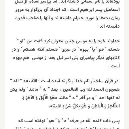
بوده‌اند یا نام آسمانی داشته اند . اما پیامبر اسلام از نسل
اسماعیل پسر ابراهیم است . که اجداد آن بزرگوار به مرور
زمان بت‌ها را مورد احترام داشته‌اند و آنها را صاحب قدرت
دانسته اند .
خداوند خود را به موسی چنین معرفی کرد گفت من “او ”
هستم ‘ هو ‘ یا ‘ یهوه ‘ در عبری ‘ هستم آنکه هستم ‘ و در
کتابهای دیگر پیامبران بنی اسرائیل بعد از موسی هم یهوه
است .
در قرآن ساختار نام خدا اینگونه آمده است ؛ الله بعد ” لله ”
همچون الحمد لله رب العالمين ، بعد ” له ” مانند ‘
ولم یکن
له کفوا احد
‘ و در آخر ” ه ” مانند
«
هُوَ
الْأَوَّلُ وَ الاَخِرُ وَ
الظَّاهِرُ وَ الْبَاطِنُ وَ
هُوَ
بِکلُ‏ِّ شىَ‏ْءٍ عَلِیمٌ».
پس ذات کلمه الله در حرف ‘ ه ‘ یا ‘ هو ‘ نهفته است که