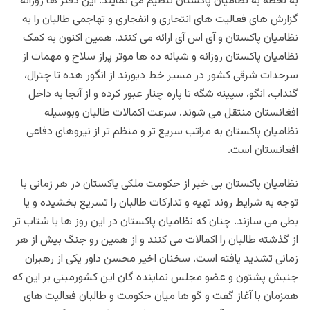
به لحظه به نظامیان پاکستان تنظیم می نمایند. این دفتر ها روزانه
گزارش های فعالیت های انتحاری و انفجاری و تهاجمی طالبان را به
نظامیان پاکستان و آی اس آی ارائه می کنند. همین اکنون به کمک
نظامیان پاکستان روزانه و شبانه ده ها موتر پراز سلاح و مهمات از
سرحدات شرقی کشور در مسیر خط دیورند از انگور هده تا چترال،
گنداب، انگو، سپینه شگه تا پاره چنار عبور کرده و از آنجا به داخل
افغانستان منتقل می شوند. سرعت اکمالات طالبان وبوسیله
نظامیان پاکستان به مراتب سریع تر و منظم تر از نیروهای دفاعی
افغانستان است.
نظامیان پاکستان بی خبر از حکومت ملکی پاکستان در هر زمانی با
توجه به شرایط روند تهیه و تدارکات طالبان را تسریع بخشیده و یا
بطی می سازند. چنان که نظامیان پاکستان در این روز ها با شتاب تر
از گذشته طالبان را اکمالات می کنند و از همین رو جنگ بیش از هر
زمانی تشدید یافته است.
سخنان
اخیر محسن داور یکی از رهبران
جنبش پشتون و عضو مجلس نماینده گان این کشورمبنی بر این که
همزمان با آغاز گفت و گو ها میان حکومت و طالبان فعالیت های