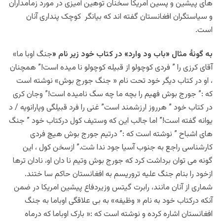
های پیشین و پسین امریکا سخنان توهین آمیزی در مورد زمامداران
و سیاستگران افغانستان گفته اند که بیانگر کوچک پنداری آنان
است.
به گونۀ مثال «باب ود وارد» در کتاب خود زیر نام «
جنگ اوبا ما»
آقای کرزی را ” فردی کوچولو از قبیله کوچولو نا میده است!” همچنان
، او در کتاب دیگر خود تحت نام « جنگ جورج بوش» نوشته است
که :” جورج بوش فهیم را بچه ما چه سگ نامیده است!” وجان کری
در کتاب خود ” هرروز ارزشمند است” غنی را فرد قبیلگی وپارانویه / د
یوانه گفته است!” اما جالب این که وستیف کول درکتاب خود ” جنگ
های اشباح ” نوشته است که :” درتیم جورج بوش هیچ فردی
کارشناسی راجع به جنوب آسیا جود ندا شت.” ازسخن کول ، این
گونه می توان برداشت کرد که جورج بوش وتیم نا دان او، نادان ترها
ازخود را بنام جنگ علیه تروریسم به افغانستان حاکم سا ختند.
شماری از آنان مانند، رابرت گیتس وزیردفاع پیشین امریکا در ضمن
آنکه درکتاب خود به نام « وظیفه» به بی علاقگی اوباما به جنگ
افغانستان اشاره کرده و نوشته است که :« بارک اوباما که درماه