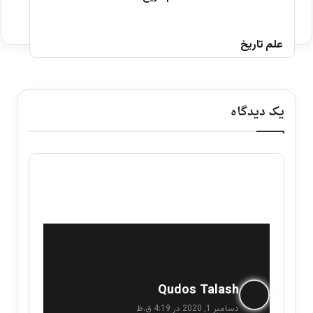
علم تاریخ
یک دیدگاه
گ
Qudos Talash
ف
دسامبر 1, 2020 در 4:19 ق.ظ