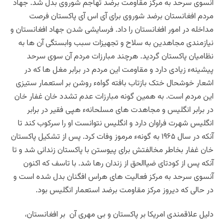
آنسوی سرحد به مرکز مقاومت برضد تهاجم شوروی بدل شد. جهاد
مردم افغانستان برضد شوروی برای آی اس آی پاکستان فرصت
مداخله در امور افغانستان را داد. فرسایشی شدن جهاد افغانستان و
نیازمندی مجاهدین به سلاح و تجهیزات سبب وابستگی آن ها به
نظامیان پاکستان گردید. هرچند مبارزات مردم آن سوی سرحد
پیشینهء زیادی دارد و مقاومت این مردم در برابر مغل ها که در
اشعار خوشحال ختک بازتاب بافته گواهء روشن بر استعمار ستیزی
این مردم است. به همین گونه مبارزات عدم تشدد خان غفار خان
در برابر انگلیس و مجاهدت های مسلحانهء هپی فقیر در برابر
انگلیس شهرت فراوان دارد و انگلیس نتوانست او را سرکوب کند تا
آنکه در سال ۱۹۶۵ به گونهء مرموز وفات کرد. پس از تشکیل پاکستان
خان غفار بخاطر مخالفتش برای پیوستن با پاکستان زندانی شد و تا
آنکه پس از کودتای ضیاالحق از زندان رها شد. با تاسف که اکنون
آنسوی سرحد به مرکز فعالیت های هراس افگنان بدل شده است و
در حالی که دیروز مرکز مقاومت برضد استعمار انگلیس بود.
دلیل علاقمندی امریکا بر پاکستان و بی مهری آن بر افغانستان،