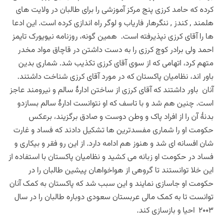
کرده که حامد کرزی پنج مرکز آموزشی را برای طالبان در ولایت های
هلمند , کندز , ننگرهار فاریاب و لوگر راه اندازی کرده است. این ادعا
ها را آقای کرزی نپذیرفته است. همین گونه، روزنامه نیویورک تایمز
احمد ولی برادر کوچ کرزی را به دست داشتن در قاچاق مواد مخدر
متهم کرد، اتهامی که از سوی آقای کرزی تکذیب شد. شماری بدین
باور اند، نظامیان پاکستان که در مورد آقای کرزی شناخت داشتند.
آنان باور داشتند که آقای کرزی از ساختن ادارۀ سالم و نیرومند عاجز
است. چنین هم شد و با تاسف که او نتوانست ادارۀ سالم بسازدو
بدنۀ آن را از افراد پاک و وطن دوست و صادق برگزیند، برعکس
حکومت او را شماری مفسدترین ها تشکیل دادند که فساد و غارت
شان افسانه ای شد و هنوز هم ادامه دارد. از این رو فقر و بیکاری و
فساد در حکومت او زبانه می کشید و نظامیان پاکستان با استفاده از
این خلا توانستند تا گروهی از هواخواهان پیشین طالبان را در
حکومت او جاسازی نمایند و این سبب شد که پاکستان به کمک آنان
توانست تا به کمک مالی عربستان سعودی دوباره طالبان را در سال
۲۰۰۳ احیا و بازسازی کند.