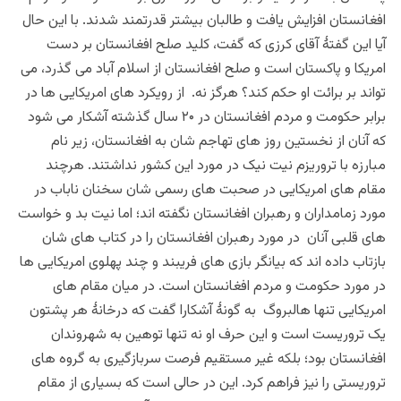
افغانستان افزایش یافت و طالبان بیشتر قدرتمند شدند. با این حال
آیا این گفتۀ آقای کرزی که گفت، کلید صلح افغانستان بر دست
امریکا و پاکستان است و صلح افغانستان از اسلام آباد می گذرد، می
تواند بر برائت او حکم کند؟ هرگز نه. از رویکرد های امریکایی ها در
برابر حکومت و مردم افغانستان در ۲۰ سال گذشته آشکار می شود
که آنان از نخستین روز های تهاجم شان به افغانستان، زیر نام
مبارزه با تروریزم نیت نیک در مورد این کشور نداشتند. هرچند
مقام های امریکایی در صحبت های رسمی شان سخنان ناباب در
مورد زمامداران و رهبران افغانستان نگفته اند؛ اما نیت بد و خواست
های قلبی آنان در مورد رهبران افغانستان را در کتاب های شان
بازتاب داده اند که بیانگر بازی های فریبند و چند پهلوی امریکایی ها
در مورد حکومت و مردم افغانستان است. در میان مقام های
امریکایی تنها هالبروگ به گونۀ آشکارا گفت که درخانۀ هر پشتون
یک تروریست است و این حرف او نه تنها توهین به شهروندان
افغانستان بود؛ بلکه غیر مستقیم فرصت سربازگیری به گروه های
تروریستی را نیز فراهم کرد. این در حالی است که بسیاری از مقام