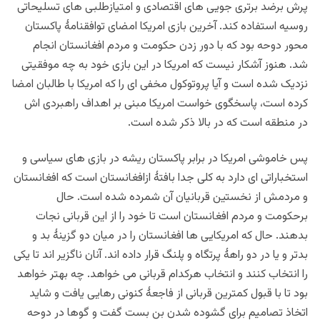
پرش برضد برتری جویی های اقتصادی و امتیازطلبی های تسلیحاتی
روسیه
استفاده کند.
آخرین بازی امریکا امضای توافقنامۀ پاکستان
محور دوحه بود که با دور زدن حکومت و مردم افغانستان انجام
شد.
هنوز
آشکار نیست که امریکا در این بازی خود به چه موفقیتی
نزدیک شده است و آیا پروتوکول مخفی ای را که امریکا با طالبان امضا
کرده است، پاسخگوی خواست امریکا مبنی بر اهداف راهبردی اش
در منطقه است که در بالا ذکر شده است.
پس خاموشی امریکا در برابر پاکستان ریشه در بازی های سیاسی و
استخباراتی ای دارد به کلی جدا بافتۀ ازافغانستان است که افغانستان
و مردمش از نخستین قربانیان آن شمرده شده است. حال
برحکومت و مردم افغانستان است تا خود را از این قربانی نجات
بدهند. حال که امریکایی ها افغانستان را در میان دو گزینۀ بد و
بدتر و یا در دو راهۀ پرتگاه و پلنگ قرار داده اند. آنان ناگزیر اند تا یکی
را انتخاب کنند و انتخاب هرکدام قربانی می خواهد. چه بهتر خواهد
بود تا با قبول کمترین قربانی از فاجعۀ کنونی رهایی یافت و شاید
اتخاذ تصامیم برای گشوده شدن بن بست گفت و گوها در دوحه