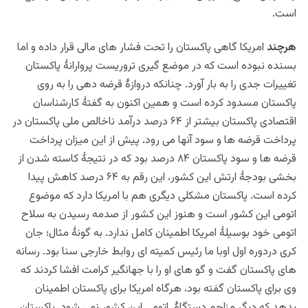
است.
هرچند
امریکا گاهی پاکستان را تحت فشار های مالی قرار داده و اما
بسنده نبوده است که در موضع گیری تروریست پروارانۀ پاکستان
تغییرات جدی را به بار آورد. چنانکه دروازۀ قرضه دهی را به روی
پاکستان مسدود کرده است و همین اکنون به گفتۀ کارشناسان
اقتصادی پاکستان بیشتر از ۶۴ درصد درآمد ناخالص ملی پاکستان در
پرداخت قرضه ها و سود آنها می رود. پیش از این میزان پرداخت
قرضه ها و سود پاکستان ۸۴ درصد بود که در نتیجۀ کاسته شدن از
بخشی بودجۀ ارتش این کشور، این رقم به ۶۴ درصد کاهش پیدا
کرده است. پاکستان مشکلی دیگری هم با امریکا دارد که موضوع
اتومی این کشور است و هنوز این کشور از صدمه رسیدن به سلاح
اتومی خود بوسیلۀ امریکا اطمینان کامل ندارد. به گونۀ مثال؛
جان
کری دردوره اول اوبا ما رئیس کمیته ای روابط خارجی سنا بود. رسانه
های پاکستان گفت و گو های او را با جهانگیر کرامت افشا کردند که
وی برای پاکستان گفته بود، هرگاه امریکا برای پاکستان اطمینان
بدهد که دیگر مزاحم دستگاۀ اتومی این کشور نمی شود. پاکستان