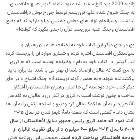
ژانویه 2009 وارد کاخ سفید شده بود، تاماه اکتوبر هیچ علاقمندی
به جنگ شروع شده علیه تروریسم توسط جورج بوش درافغانستان
ندا شت. وسرانجام نهاد های دفاعی وامنیتی اورا وادارکرد ند که وضع
افغانستان وجنگ علیه تروریسم درآن را جدی بگیرد که گرفت!»
وی در
جای دیگر این کتاب خود به اختلاف ها میان رهبران و
سیاستگران افغانستان اشاره کرده و شماری موارد آن را برجسته کرده
اند. گیتس در کتاب خود به نام « وظیفه» نوشته است که :« کرزی
به من گفت که طالبان ازاتحاد شما ل بهتر می با شند؛ بنا برآن، با ید
برگشتانده شوند.» به همین گونه نویسندۀ « جنگ اشباح » در جای
دیگر کتاب خود دودسته گی ها میان رهبران افغانستان را آشکارا
ساخت و چنین نوشته است :« کرزی در آغاز ورود طالبان به قندهار
50 هزاردالر به آن ها کمک مالی کرد ودیپو و اسلحه ارتش را به آن ها
نشان داد.» گفتنی است که هفته نامۀ تایمز لندن
در سال ۲۰۱۵
افشا نمود که حامد کرزی رئیس جمهور سابق افغانستان از سال
۲۰۰۷ تا سال ۲۰۱۴ مبلغ ۶۰۰ میلیون دالر برای تقویت طالبان از
بودجه افغانستان پرداخت کرده است
. همچنان این روزنامه فاش