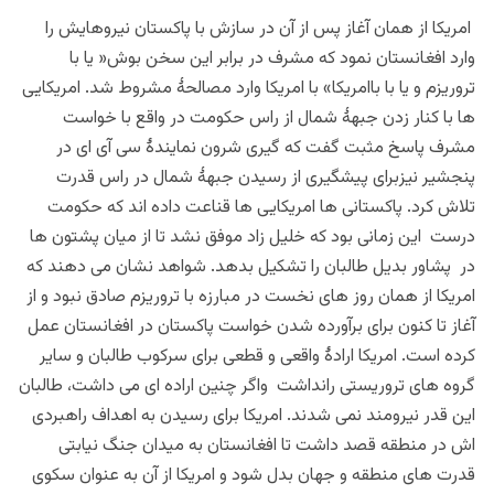
امریکا از همان آغاز پس از آن در سازش با پاکستان نیروهایش را
وارد افغانستان نمود که مشرف در برابر این سخن بوش« یا با
تروریزم و یا با باامریکا» با امریکا وارد مصالحۀ مشروط شد. امریکایی
ها با کنار زدن جبهۀ شمال از راس حکومت در واقع با خواست
مشرف پاسخ مثبت گفت که گیری شرون نمایندۀ سی آی ای در
پنجشیر نیزبرای پیشگیری از رسیدن جبهۀ شمال در راس قدرت
تلاش کرد. پاکستانی ها امریکایی ها قناعت داده اند که حکومت
درست این زمانی بود که خلیل زاد موفق نشد تا از میان پشتون ها
در پشاور بدیل طالبان را تشکیل بدهد. شواهد نشان می دهند که
امریکا از همان روز های نخست در مبارزه با تروریزم صادق نبود و از
آغاز تا کنون برای برآورده شدن خواست پاکستان در افغانستان عمل
کرده است. امریکا ارادۀ واقعی و قطعی برای سرکوب طالبان و سایر
گروه های تروریستی رانداشت واگر چنین اراده ای می داشت، طالبان
این قدر نیرومند نمی شدند.
امریکا
برای رسیدن به اهداف راهبردی
اش در منطقه قصد داشت تا افغانستان به میدان جنگ نیابتی
قدرت های منطقه و جهان بدل شود و امریکا از آن به عنوان سکوی