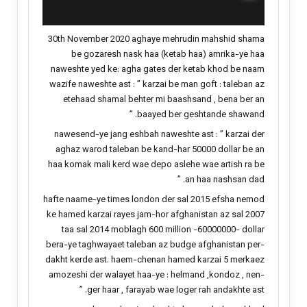
ت
:
30th November 2020 aghaye mehrudin mahshid shama
be gozaresh nask haa (ketab haa) amrika-ye haa
naweshte yed ke: agha gates der ketab khod be naam
wazife naweshte ast : ” karzai be man goft : taleban az
etehaad shamal behter mi baashsand , bena ber an
baayed ber geshtande shawand. ”
nawesend-ye jang eshbah naweshte ast : ” karzai der
aghaz warod taleban be kand-har 50000 dollar be an
haa komak mali kerd wae depo aslehe wae artish ra be
an haa nashsan dad. ”
hafte naame-ye times london der sal 2015 efsha nemod
ke hamed karzai rayes jam-hor afghanistan az sal 2007
taa sal 2014 moblagh 600 million -60000000- dollar
bera-ye taghwayaet taleban az budge afghanistan per-
dakht kerde ast. haem-chenan hamed karzai 5 merkaez
amozeshi der walayet haa-ye : helmand ,kondoz , nen-
ger haar , farayab wae loger rah andakhte ast. ”