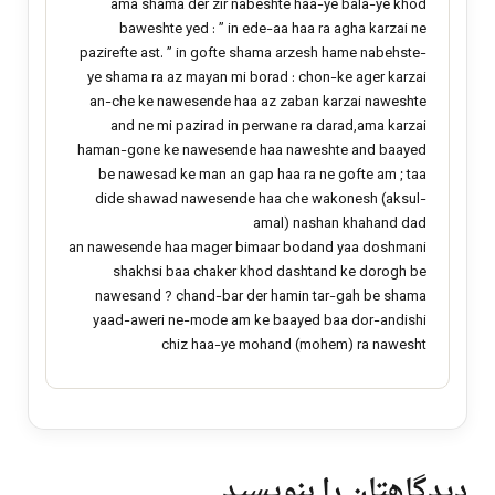
ama shama der zir nabeshte haa-ye bala-ye khod
baweshte yed : ” in ede-aa haa ra agha karzai ne
pazirefte ast. ” in gofte shama arzesh hame nabehste-
ye shama ra az mayan mi borad : chon-ke ager karzai
an-che ke nawesende haa az zaban karzai naweshte
and ne mi pazirad in perwane ra darad,ama karzai
haman-gone ke nawesende haa naweshte and baayed
be nawesad ke man an gap haa ra ne gofte am ; taa
dide shawad nawesende haa che wakonesh (aksul-
amal) nashan khahand dad
an nawesende haa mager bimaar bodand yaa doshmani
shakhsi baa chaker khod dashtand ke dorogh be
nawesand ? chand-bar der hamin tar-gah be shama
yaad-aweri ne-mode am ke baayed baa dor-andishi
chiz haa-ye mohand (mohem) ra nawesht
دیدگاهتان را بنویسید