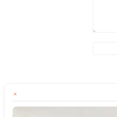
ب
س
ت
ن