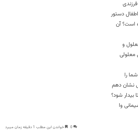
فرزندی
اطفال دستور
 است؟ آن
علول و
معلولی
ما را
کی نشان دهم
بیدار شود؟
یمانی وا
0
خواندن این مطلب 1 دقیقه زمان میبرد