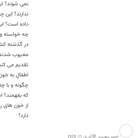
نمی شوند؟ این
ندارند؟ این 
داده است؟ ای
چه خواسته و 
در گذشته کشت
معیوب شدند 
تقدیم می کنی
اطفالِ به خون
چگونه و با چه
که بفهمند؟ ا
از خون های ری
دارد؟
احمد سعیدی
آوریل 11, 2020