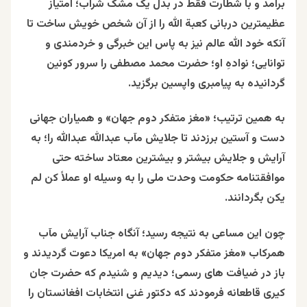
برآمد و با شطارت فقط در بدل یک مشک شراب؛ امتیاز
عظیمترین دربانی کعبة الله را از آن شخص خویش ساخت تا
آنکه خود الله عالم نیز به پاس این خبرگی و خردمندی و
توانایی؛ نوادهِ او؛ حضرت محمد مصطفی را سرور کونین
گردانیده به پیامبری واپسین برگزید.
به همین ترتیب؛ «مغز متفکر دوم جهان» و همیاران جهانی
دست و آستین برزدند تا جلایش مآب عبدالله عبدالله را؛ به
آرایش و جلایش بیشتر و بیشترین معتاد ساخته حتی
موافقتنامه حکومت وحدت ملی را به وسیله او عملاً کن لم
یکن بگردانند.
چون این مساعی به نتیجه رسید؛ آنگاه جناب آرایش مآب
همرکاب «مغز متفکر دوم جهان» به امریکا دعوت گردیدند و
باز در ضیافت های رسمی؛ دیدیم و شنیدم که حضرت جان
کیری قاطعانه فرمودند که دکتور غنی انتخابات افغانستان را