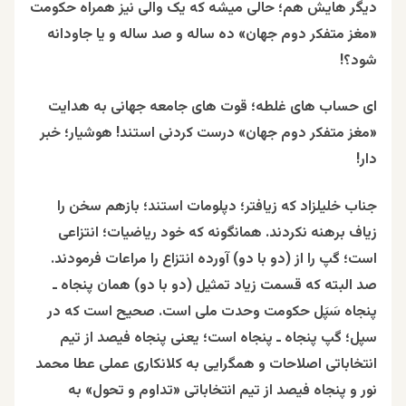
دیگر هایش هم؛ حالی میشه که یک والی نیز همراه حکومت
«مغز متفکر دوم جهان» ده ساله و صد ساله و یا جاودانه
شود؟!
ای حساب های غلطه؛ قوت های جامعه جهانی به هدایت
«مغز متفکر دوم جهان» درست کردنی استند! هوشیار؛ خبر
دار!
جناب خلیلزاد که زیافتر؛ دپلومات استند؛ بازهم سخن را
زیاف برهنه نکردند. همانگونه که خود ریاضیات؛ انتزاعی
است؛ گپ را از (دو با دو) آورده انتزاع را مراعات فرمودند.
صد البته که قسمت زیاد تمثیل (دو با دو) همان پنجاه ـ
پنجاه سَپَل حکومت وحدت ملی است. صحیح است که در
سپل؛ گپ پنجاه ـ پنجاه است؛ یعنی پنجاه فیصد از تیم
انتخاباتی اصلاحات و همگرایی به کلانکاری عملی عطا محمد
نور و پنجاه فیصد از تیم انتخاباتی «تداوم و تحول» به