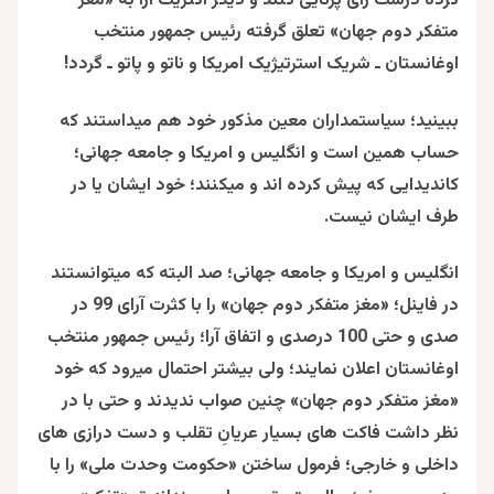
کرده درست رای پرتایی کنند و دیگر اکثریت آرا به «مغز
متفکر دوم جهان» تعلق گرفته رئیس جمهور منتخب
اوغانستان ـ شریک استرتیژیک امریکا و ناتو و پاتو ـ گردد!
ببینید؛ سیاستمداران معین مذکور خود هم میداستند که
حساب همین است و انگلیس و امریکا و جامعه جهانی؛
کاندیدایی که پیش کرده اند و میکنند؛ خود ایشان یا در
طرف ایشان نیست.
انگلیس و امریکا و جامعه جهانی؛ صد البته که میتوانستند
در فاینل؛ «مغز متفکر دوم جهان» را با کثرت آرای 99 در
صدی و حتی 100 درصدی و اتفاق آرا؛ رئیس جمهور منتخب
اوغانستان اعلان نمایند؛ ولی بیشتر احتمال میرود که خود
«مغز متفکر دوم جهان» چنین صواب ندیدند و حتی با در
نظر داشت فاکت های بسیار عریانِ تقلب و دست درازی های
داخلی و خارجی؛ فرمول ساختن «حکومت وحدت ملی» را با