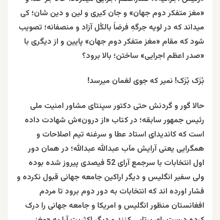
«مغز متفکر دوم جهان» و جان کیری و لین و دین شان؛ کی
میداند که در لویه جرگهِ فرضاً بالکُل آزاد و منصفانه؛ تصویب
شود که مقام «مغز متفکر دوم جهان» پایین و از دیگری با
«صدر اعظم اجرایی» ساختن؛ بالا برود؟
بُزَک بُزَک! نمیر که جوی لغمان میرسد!
حالا گور و گردنش حتی دکتور سپنتای مشاور امنیت ملی
رئیس جمهور سابقه؛ در کتاب «از درون»ش شهادت داده
است که کاندیدای استاد عطا و سرغنه تیم اصلاحات و
همگرایی یعنی آرایش مآب عبدالله عبدالله؛ در همان دور
اول انتخابات با سرجمع آرای 52 فیصدی پیروز شده بوده
ولی سفیر انگلیس و دیگر اراکین جامعه جهانی قبول نکرده و
فشار اورده اند که انتخابات به دور دوم برود تا مردم
افغانستان منظور انگلیس و امریکا و جامعه جهانی را درک