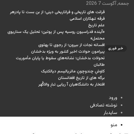
جمعه, آگوست 7 2026
قرائت های تاریخی و فراتاریخی دینی؛ از بن بست تا پادزهر
فرقه تبهکاران اسلامی
علم تاریخ
«آینده فدراسیون روسیه پس از پوتین؛ تحلیل یک سناریوی
محتمل»
افسانه نجات از بیرون؛ از رجوی تا پهلوی
خبر فوری
پیرامون حوادث اخیر کشور به ویژه بدخشان
تحولات بدخشان؛ نشانه‌های سقوط یا پایان مأموریت
طالبان
کاوشِ چندو‌چونِ ماتریالیسم دیالکتیک
برگه های از تاریخ افغانستان
افتخار به دانشگاهیان آ ریایی تبارِ والاگُهر
ورود
نوشته تصادفی
سایدبار
منو