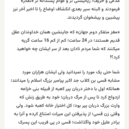
مدعی و حریف؛ ریالیستی تر و عوام پسندانه تر «تفکر»
فرمودند و البته سیر بعدی انکشاف اوضاع را تا اخیر آخر نیز
پیشبین و پیشخوان گردیدند.
«مغز متفکر دوم جهان» که جاینشین همان خداوندان عقل
قدیم هستند؛ در 24 ساعت؛ کم از کم 16 ساعت گریه
میکنند که شما مردم نادان بعد از سر ایشان چه خواهید
کرد؟!
شما حتی یک مورد را نمیدانید ولی ایشان هزاران مورد
مشابه قسی بن کلاب جد اکبر پیامبر بزرگ اسلام را میدانند؛
همانکه اول با دختر دربان پیر کعبه از قبیله بنی خزاعه
ازدواج کرد تا پس از مرگ دربان؛ خود به طریق زنش که
وارث بزرگ دربان پیر بود؛ کل اختیار خانه کعبه شود. ولی
وقتی زن قسی؛ از پذیرفتن این میرات امتناع کرده و آنرا به
برادر علیل خود واگذاشت؛ قسی در پی فریب این پسرک