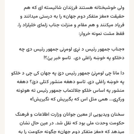
ولی خوشبختانه هستند فرزندان شائیسته ای که هم
حقیقت «مغز متفکر دوم جهان» را به درستی میدانند و
فریاد میکنند و هم مقام و منزلت جناب زلمای خلیلزاد را.
فقط مشت نمونه خروار:
«جناب جمهور رئیس د نړی لومړنی جمهور رئیس دی چه
دخلکو په خو
ښ
ه راغلی دی.
تاسو خبر یئ؟!
دا مانا چی لومړنئ جمهور رئیس دئ په جهان کی چی د خلکو
په خو
ښ
ه راغلی دی. تاسو دهغه منشور کتلی دئ؟ دهغه
منشور په اساس خلکو جلالتماب جمهور رئیس ته هوتونه
ورکړی… همی مثل اس که بگیریش که نگیریش!»
سخنان ویدیویی از معین جوانان وزارت اطلاعات و فرهنگ
حکومت وحدت ملی بود که نقل شد. در عین حال نشان
میدهد که «مغز متفکر دوم جهان» چگونه حکومت را به