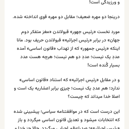
و ورزیدگی است!
درینجا دو مهره ضعیف؛ مقابل دو مهره قوی انداخته شده.
مورد نخست «رئیس جهور» قبولاندن «مغز متفکر دوم
جهان» در برابر «رئیس اجرائیه» قبولاندن حریف بود. مانا
اینکه «رئیس جمهور» که از تهداب «قانون اساسی» آمده
عددِ یک نیست؛ عددِ دو هم نیست؛ هرچه هست عدد
بسیار گُنده است!
و در مقابل «رئیس اجرائیه» که استناد «قانون اساسی»
ندارد؛ هم عددِ یک نیست؛ چیزی برابر اعشاریه یک است و
اصلا خدا میداند که چیست؟
این درست است که در موافقتنامه سیاسی؛ پیشبینی شده
که انتخابات میشود و تعدیل قانون اساسی میگردد و باز
«رئیس اجرائیه»؛ صدراعظم اجرایی میگردد. حالا جز خدا و