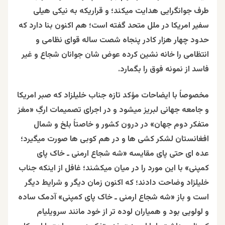
طرف جوانگرایی هدایت میکند؛ و قراریکه به نیکی هیلی
سفیر امریکا در ملل متحد گفته است؛ هم اکنون بنا دارد که
حدود چهار هزار کادر پنجاه شصت ساله قوای نظامی و
انتظامی را خانه نشین کرده عوض شان جوانان شجاع و غیر
فاسد از نمونه فوق را بگمارد.
مخصوصاً با ایضاحات مؤکد تازه جناب خلیلزاد که صبر امریکا
و جامعه جهانی لبریز میشود و در اجرای تصمیمات ارگِ «مغز
متفکر دوم جهان» در درون کشور و خاصتاً بلخ و شمال
افغانستان لشکر کشی ها و در هم کوبی ها صورت میگیرد؛
عده ای حتی پای مقایسه «شه شجاع ارمنی ـ خاک پای
کمپنی» با این مورد را در میان میکشند؛ غافل از اینکه جناب
خلیلزاد وضاحت دادند؛ که اکنون زمان دیگر و شرایط دیگر
است و باز «شه شجاع ارمنی ـ خاک پای کمپنی» آدمک ساده
و لولویی بود و همیاران لوده تر از خود مانند سرویلیام