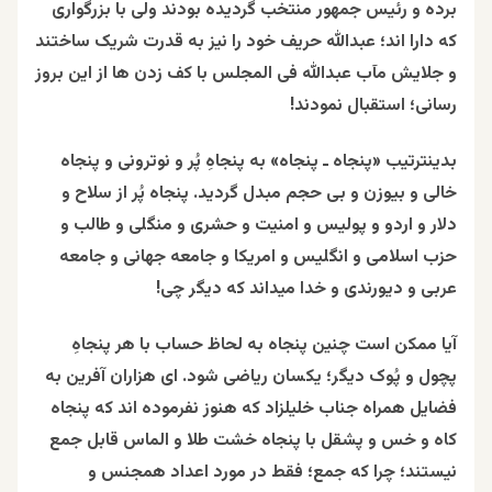
برده و رئیس جمهور منتخب گردیده بودند ولی با بزرگواری
که دارا اند؛ عبدالله حریف خود را نیز به قدرت شریک ساختند
و جلایش مآب عبدالله فی المجلس با کف زدن ها از این بروز
رسانی؛ استقبال نمودند!
بدینترتیب «پنجاه ـ پنجاه» به پنجاهِ پُر و نوترونی و پنجاه
خالی و بیوزن و بی حجم مبدل گردید. پنجاه پُر از سلاح و
دلار و اردو و پولیس و امنیت و حشری و منگلی و طالب و
حزب اسلامی و انگلیس و امریکا و جامعه جهانی و جامعه
عربی و دیورندی و خدا میداند که دیگر چی!
آیا ممکن است چنین پنجاه به لحاظ حساب با هر پنجاهِ
پچول و پُوک دیگر؛ یکسان ریاضی شود. ای هزاران آفرین به
فضایل همراه جناب خلیلزاد که هنوز نفرموده اند که پنجاه
کاه و خس و پشقل با پنجاه خشت طلا و الماس قابل جمع
نیستند؛ چرا که جمع؛ فقط در مورد اعداد همجنس و