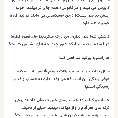
خدا و راستی که بنده پس از شنیدن این حقایق؛ در بیداری
کابوس می بینم و در کابوس؛ همه جا را تر میکنم. خوب
اینش بد هم نیست؛ درین خشکسالی بی مانند در نیم قرن؛
خوبیت هم دارد!
کاشکی شما هم اندازهء من درک میکردید؛ حالا قطره قطره؛
دریا شده بودیم. مثلیکه هنوز چند لحظه ای؛ شانس هست!
ها راستی؛ بیائیم سر اصل گپ!
خیال نکنید من خاطر مزخرفات خودم قلمفرسایی میکنم.
عرض بندگی این است که من یک اندازه به حساب و کتاب
رسیدگی استم!
حساب و کتاب که جناب زلمای خلیزاد نشان دادند؛ بیخی
ترک های سر آدم را واز میکند؛ ببینید: خیلی از «طبقه
سیاسی» ما حساب کردن شان غلطِ غلطِ غلط بوده است!