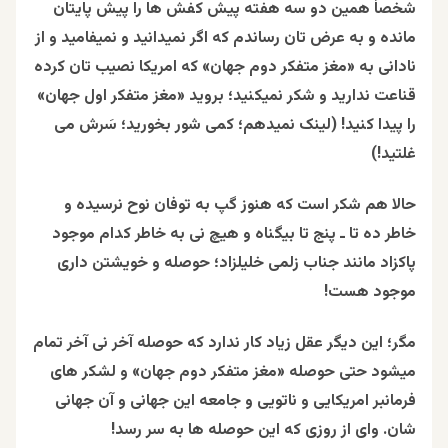
شخصاً همین دو سه هفته پیش کفش ها را پیش پایتان
مانده و به عرض تان رساندم که اگر نمیدانید و نمیفامید و از
نادانی به «مغز متفکر دوم جهان» که امریکا نصیب تان کرده
قناعت ندارید و شکر نمیکنید؛ بروید «مغز متفکر اول جهان»
را پیدا کنید! (لینک نمیدهم؛ کمی شور بخورید؛ سَرش می
غلتید!)
حالا هم شکر است که هنوز گپ به توفان نوح نرسیده و
خاطر ده تا ـ پنج تا بیگناه و هیچ نی به خاطر کدام موجود
پاکزاد مانند جناب زلمی خلیلزاد؛ حوصله و خویشتن داری
موجود هست!
مگر؛ این دیگر عقل زیاد کار ندارد که حوصله آخر نی آخر تمام
میشود حتی حوصله «مغز متفکر دوم جهان» و لشکر های
فرمانبر امریکایی و ناتویی و جامعه این جهانی و آن جهانی
شان. وای از روزی که این حوصله ها به سر رسد!