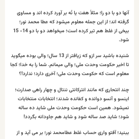
آنها دو با دو را؛ مثلاً هفت یا نُه بر آورد کرده اند و مساوی
گرفته اند؛ از این جمله معلوم میشود که عطا محمد نور؛
بیخی از غلط هم تیر کرده است؛ میخواهد دو با دو 14- 15
شود.
شنیده باشید سر ازو که زیافتر از 13 سال؛ والی بوده میگوید
تا اخیر حکومت وحدت ملی؛ والی میمانم. شما را به خدا؛ کجا
معلوم است که حکومت وحدت ملی؛ آخری دارد؛ ندارد!؟
چند انتحاری که مانند انترکانتی ننتال و چهار راهی صدارت؛
اینسو و آنسو دوانده و کفانده شدند؛ انتخابات منتخابات
نمیشود. همین است حکومت وحدت ملی شاید ده ساله
شود؛ شاید صد ساله شود و شاید هم جاودانه بگردد!
ببنید؛ آفتو واری حساب غلط عطامحمد نور؛ بر می آید و از