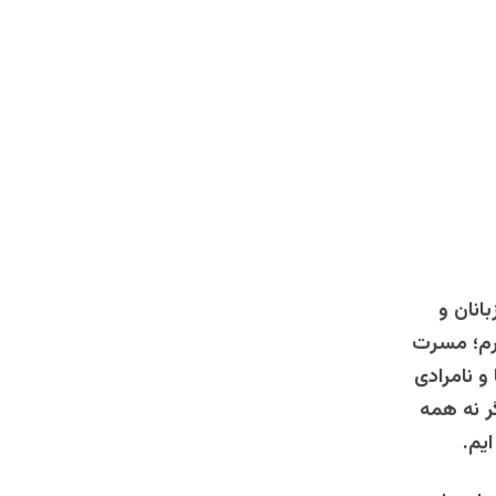
انان و
ارم؛ مسرت
و نامرادی
ر نه همه
یم.