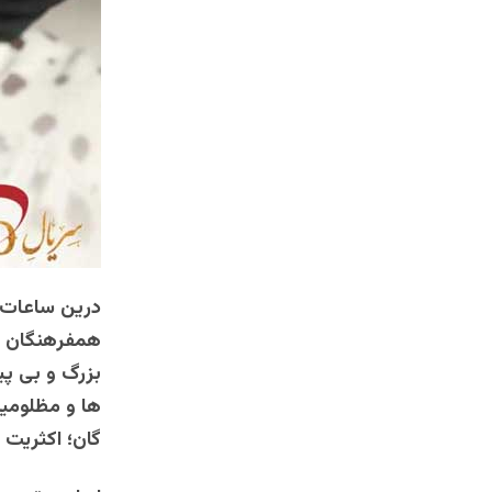
درین ساعات س
همفرهنگان ت
بزرگ و بی پی
ها و مظلومیت
گان؛ اکثریت 