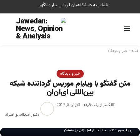
افتخار به دانشگاهیان آ ریایی تبارِ والاگُهر
منو
جستجو
خانه
/
خبر و دیدگاه
خبر و دیدگاه
متن گفتگو با ویلیام موریس گرداننده شبکه
بین‌الللی ای‌ان‌ان
0
کمتر از یک دقیقه
ژوئن 5, 2017
دکتور عبدالخالق لعلزاد
پروفیسور دکتور عبدالخالق لعل زاد_ پژوهشگر