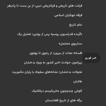
قرائت های تاریخی و فراتاریخی دینی؛ از بن بست تا پادزهر
فرقه تبهکاران اسلامی
علم تاریخ
«آینده فدراسیون روسیه پس از پوتین؛ تحلیل یک
سناریوی محتمل»
افسانه نجات از بیرون؛ از رجوی تا پهلوی
خبر فوری
پیرامون حوادث اخیر کشور به ویژه بدخشان
تحولات بدخشان؛ نشانه‌های سقوط یا پایان مأموریت
طالبان
کاوشِ چندو‌چونِ ماتریالیسم دیالکتیک
برگه های از تاریخ افغانستان