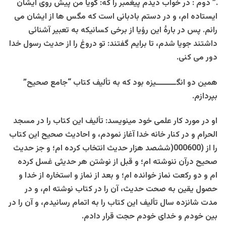
.” دوم : در خواب دیدم پیغمبر را که: گویا من پیش روی ایشان
ایستاده ام، و در دستم بادبانی است که مگس ها از ایشان می
رانم. پس در بارۀ این رؤیا از برخی کسانیکه به تعبیر آشنائی
داشتند جویا شدم، تا برایم گفتند: تو دروغ را از حدیث رسول خدا
دور می کنی.
همین دو انگــــــــیزه بود که به تألیف کتاب “جامع صحیح”
بپردازم.
او در مورد کار علمی خود مینویسد: تألیف این کتاب را در مسجد
الحرام و در کنار خانه خدا آغاز نمودم، و احادیث صحیح این کتاب
را از (000600(ششصد هزار حدیث انتخاب کرده ام؛ و جز حدیث
صحیح درآن ننوشته ام؛ و قبل از نوشتن هر حدیثی غسل کرده
ام و دو رکعت نماز خوانده ام؛ و بعد از نماز و استخاره از خدا و
حصول یقین به صحت حدیث، آن را در کتاب نوشته ام، و در
مدت شانزده سال تألیف این کتاب را به اتمام رسانیدم، و آن را در
بین خودم و خدای خودم حجت قرار دادم.