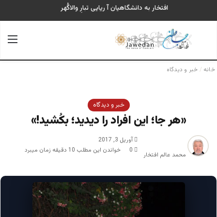
افتخار به دانشگاهیان آ ریایی تبارِ والاگُهر
جستجو برای
منو
خانه
/
خبر و دیدگاه
خبر و دیدگاه
«هر جا؛ این افراد را دیدید؛ بکُشید!»
آوریل 3, 2017
0
خواندن این مطلب 10 دقیقه زمان میبرد
محمد عالم افتخار