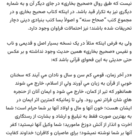
نیست که طبق روال «صحیح بخاری» در جای دیگر آن و به شماره
دیگری نیز به تکرار قید باشد. در اینکه کتاب صحیح بخاری و در
مجموع کتب “صحاح سته” و اصولاً بسا کتب بنیادی دینی دچار
تحریفات شده باشند؛ نیز احتمالات فراوان وجود دارد.
ولی به فرض اینکه مثلاً در یک نسخه بسیار اصل و قدیمی و ناب
و نفیس «صحیح بخاری» همین حدیث وجود نداشته و بر عکس
حتی حدیثی به این فحوای قرآنی باشد که:
«در آخر زمان، قومي كم سن و سال و نادان مي آيند كه سخنان
خوبي از قرآن به زبان مي آورند ولي از اسلام، خارج مي شوند
همانطور كه تير از كمان، خارج مي شود و ايمان آنان از حنجره
هاي شان فراتر نمي رود. ولی تا زمانیکه کمترین اثر ایمان در
ایشان هست؛ خون آنها و مال و اولاد آنها بر شما حرام است؛ شما
به بهترین صورت فقط به تبلیغ و ارشاد و بشارت از رستگاری
اخرت و انذار از آتش دوزخ مامورید؛ شما وکیل آنها نیستید؛ کفر
آنها بر شما نوشته نمیشود؛ برای عاصیان و کافران؛ خداوند کفایت