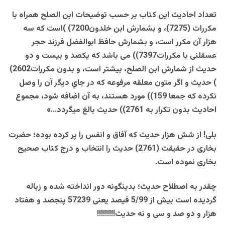
تعداد احادیث این کتاب بر حسب توضیحات ابن الصلح همراه با
مکررات (7275)، و بشمارش ابن خلدون7200) )است که سه
هزار آن مکرر است، و بشمارش حافظ ابوالفضل فرزند حجر
عسقلنی با مکررات7397)) می باشد که یکصد و بیست و دو
حدیث از شمارش ابن الصلح، بیشتر است، و بدون مکررات2602)
) حدیث و اگر متون معلقه مرفوعه که در جاي دیگر آن را وصل
نکرده که جمعا 159)) مورد هستند، به آن اضافه شود، مجموع
احادیث بدون تکرار به 2761)) حدیث بالغ میگردد…»
بلی! از شش هزار حدیث که آفاق و انفس را پر کرده بوده؛ حضرت
بخاری در حقیقت (2761) حدیث را انتخاب و درج کتاب صحیح
بخاری نموده است.
چقدر به اصطلاح حدیث؛ بدینگونه دور انداخته شده و زباله
گردیده است بیش از 5/99 فیصد یعنی 57239 پنجصد و هفتاد
هزار و دو صد و سی و نه حدیث!!!!!!!!!