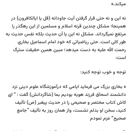
میکند.»
نه این و نه حتی قرار گرفتن آیت جاودانه (قل یا ایالکافرون) در
همینجا؛ مشکل چندین قرنه اسلام و مسلمین از این رهگذر را
مرتفع نمیگرداند. مشکل نه این یا آن حدیث بلکه نفس حدیث به
طور کلی است. حتی ریاضیاتی که خود امام اسماعیل بخاری
رحمت الله علیه به دست میدهد؛ مبین همین حقیقت سترگ
است:
توجه و خوب توجه کنید:
« بخاری بزرگ می فرماید ایامی که درآموزشگاه علوم دینی نزد
دانشمند اسحاق فرزند هویه بودیم بما (شاگردانش) گفت : ” ای
کاش کتاب مختصر و صحیحی را در حدیث پیغبر (ص) تألیف
کنید، سخن او بدلم نشست، واز همان روز به تألیف “جامع
صحیح” عزم نمودم