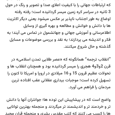
که ارتباطات جهانی را با کیفیت اعلای صدا و تصویر و رنگ در حول
3 ثانیه در سراسر کره زمین میسر گردانیده است؛ رفته رفته
اوضاع به طور اجتناب ناپذیر بر عکس میشود یعنی دیگر اکثریت
ها با دانش و خوانش و مطالعه و بهره گیری از وسایل
اطلاعرسانی و آموزشی جهانی و جهانشمول در تماس می آیند؛ به
فکر و اندیشه می پردازند؛ به نقد و بررسی موضوعات و مسایل
گذشته و حال شروع میکنند.
“انقلاب ترجمه” همانگونه که «عصر طلایی تمدن اسلامی» در
قرن 2و3و4 هجری را میسر گردانیده بود و همچنان انقلاب ها و
تحولات عظیم قرون 15 و 16 میلادی در اروپا و امریکا تا کنون را
تسهیل کرده است؛ موجبات بیداری عقلانی عقب افتاده ترین
مردمان را فراهم می آورد.
واضح است که در پیشاپیش این توده ها؛ جوانتران آنها با دانش
تر و خردمند تر و اندیشمند تر میگردند و منجمله بهترین توانایی
ها را کسب می کنند که کتب مقدس بشری و منجمله قران مجید