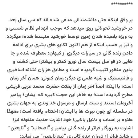
**********
بر وفق اینکه حتی دانشمندانی مدعی شده اند که سی سال بعد
در خورشید تحولاتی روی میدهد که موجب انهدام نظام شمسی و
به ویژه بلعیده شدن زمین توسط خورشید منبسط شده؛ میگردد
و نیز بر حسب اینکه از هم اکنون تکاپو های بشری برای ادامه
دادن زنده گانی در سیارات دیگری از کیهان؛ معطوف شده و جا
هایی در فواصل بیست سال نوری کمتر و بیشتر؛ حتی کشف و
بدین منظور تثبیت گردیده است و مطابق هزاران نشانه اساطیری
و فانتیستیک و شبه علمی ی دیگر؛ زمان کنونی؛ همان آخر زمان
است؛ با اینکه اصلاً آخر زمان از بعثت حضرت محمد عربی قریشی
مطرح گردیده است؛ به خاطر این حجت کبیره که ایشان؛ پیامبر
آخرزمان استند و سنت ارسال و مرسول خداوندی به جهان بشری
در سلسله ای چون نبوت ها با ایشان؛ اختتام یافته است؛ معهذا
علاوه بر اسباب و دلایل بالایی؛ خود اشارت حدیث منقوله نیز؛
اشارت به روزگار فراتر از زنده گانی پیامبر و “اصحاب” و “تابعین”
و شاید فراتر از دوران زنده گانی ی “تبع تابعین” می نماید: