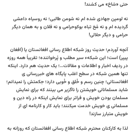
حتی «شاخ» می کشند!
نه لومپن جهادی شده ام نه شومن طالبی؛ نه روسیاه داعشی
گردیده ام و نه مُخ تباه بوکوحرامی و نه فلان و به همان دیگر
حرامی و دیگر حلالی!
آنچه آوردم؛ حدیث روز شبکه اطلاع رسانی افغانستان یا (افغان
پیپر) است؛ این شبکهء سیر مطلب و پُرخواننده؛ تقریباً همه روزه
در ردیف اخبار و اطلاعات و مقالات…؛ یک حدیث هم دارد. اینکه
تنها همین شبکه در سطح اغلب پایگاه های خبررسانی ی
افغانستانی؛ چنین رسم و خُلق و خُویی دارد؛ حِکمتش را نمیدانم؛
شاید مسلمانانی خویشتن را ناگزیر می بینند که برای نمایش
مسلمان بودن خویش و فراتر برای نمایش اینکه در راه دین و
مسلمانی ی خویش خدمت میکنند؛ باید کار و کارنامه ای از
خویش متبارز سازند!
لذا به کارکنان محترم شبکه اطلاع رسانی افغانستان که روزانه به