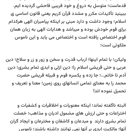
قدماست؛ متوسل به دروغ و خود فریبی فاحشی گردیده ایم.
ببینید تأکیدات مکرر و مشدد قرآن کریم یعنی قانون اساسی ی
اسلام؛ وجود داشت و دارد مبنی بر اینکه پیامبران الهی هرکدام
برای قوم خودش بوده و میباشد و هدایات الهی به زبان همان
قوم اختصاص یافته است و اختصاص می یابد و این ناموس
ملکوتی است؛
ولیکن؛ با تمام اینها؛ ارباب قدرت و سخن و زور و زر و سلاح؛ دین
عربی و حتی قریشی اسلام را؛ دین ازلی و ابدی تمام بشری؛ دین
آدم تا خاتم…؛ جا زده و یکسره قوم و قبیله قریشی حضرت
محمد را به معنای تمامی انسانهای روی زمین؛ معنا و تعریف و
تحمیل نموده اند!
البته ناگفته نماند؛ اینکه معنویات و اخلاقیات و کشفیات و
اختراعات و حتی ارزش های مشمول ادیان و مذاهب؛ خصلت
تمام بشری دارند و مبدعان و کاشفان و مخترعان و ایجاد گران
آنها؛ مالکیت ابدی بر آنها نمی توانند داشته باشند؛ ناموس