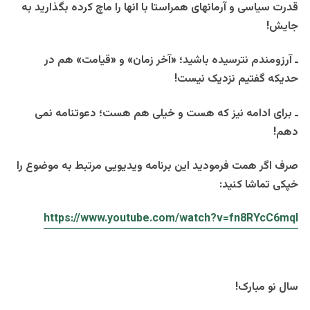
قدرت سیاسی و آرمانهای همراستا با انها را ماچ کرده بگذارید به
جایش!
ـ آرزومندم نترسیده باشید؛ «آخر زمان» و «قیامت» هم در
حدیکه گفتیم نزدیک نیست!
ـ برای ادامه نیز که هست و خیلی هم هست؛ دعوتنامه نمی
دهم!
صرف اگر همت فرمودید این برنامه ویدیویی مرتبط به موضوع را
خپکی تماشا کنید:
https://www.youtube.com/watch?v=fn8RYcC6mqI
سال نو مبارک!