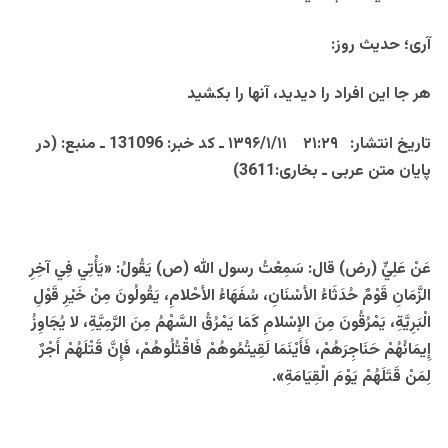
آری؛ حدیث روز:
هر جا این افراد را ديديد، آنها را بكشيد
تاریخ انتشار: ۲۱:۲۹ ۱۳۹۶/۱/۱۱ ـ کد خبر: 131096 ـ منبع: (در
پایان متن عربی ـ بخارى:3611)
عَنْ عَلِيٍّ (رض) قال: سَمِعْتُ رسول الله (ص) يَقُولُ: «يَأْتِي فِي آخِرِ
الزَّمَانِ قَوْمٌ حُدَثَاءُ الأسْنَانِ، سُفَهَاءُ الأحْلامِ، يَقُولُونَ مِنْ خَيْرِ قَوْلِ
الْبَرِيَّةِ، يَمْرُقُونَ مِنَ الإسْلامِ كَمَا يَمْرُقُ السَّهْمُ مِنَ الرَّمِيَّةِ، لا يُجَاوِزُ
إِيمَانُهُمْ حَنَاجِرَهُمْ، فَأَيْنَمَا لَقِيتُمُوهُمْ فَاقْتُلُوهُمْ، فَإِنَّ قَتْلَهُمْ أَجْرٌ
لِمَنْ قَتَلَهُمْ يَوْمَ الْقِيَامَةِ».