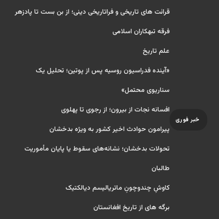
قرائت های تاریخی و فراتاریخی دینی؛ از بن بست تا پادزهر
فرقه تبهکاران اسلامی
علم تاریخ
«آینده فدراسیون روسیه پس از پوتین؛ تحلیل یک
سناریوی محتمل»
افسانه نجات از بیرون؛ از رجوی تا پهلوی
خبر فوری
پیرامون حوادث اخیر کشور به ویژه بدخشان
تحولات بدخشان؛ نشانه‌های سقوط یا پایان مأموریت
طالبان
کاوشِ چندو‌چونِ ماتریالیسم دیالکتیک
برگه های از تاریخ افغانستان