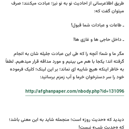
طریق اطلاعرسانی از احادیث نو به نو نیز؛ عبادت میکنند؛ صرف
میتوان گفت که:
ـ طاعات و عبادات شما قبول!
ـ داخل حاجی ها و غازی ها!
مگر ما و شما؛ آنچه را که طی این عبادت جلیله شان به انجام
گرفته اند؛ یکجا با هم می بینیم و مورد مداقه قرار میدهیم. لطفاً
به خاطر اینکه هیچ شایبه ای نماند؛ بر این لینک؛ کلیک فرموده
خود را سر دسترخوان خرما و آب زمزم برسانید:
http://afghanpaper.com/nbody.php?id=131096
دیدید که «حدیث روز» است؛ منجمله شاید به این معنی باشد؛
که «حدیث شب» نیست!