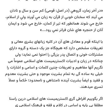
«در آخر زمان، گروهي (در اصل: قومی) كم سن و سال و نادان
مي آيند كه سخنان خوبي از قرآن به زبان مي آورند ولي از اسلام،
خارج مي شوند همانطور كه تير از كمان، خارج مي شود و ايمان
آنان از حنجره هاي شان فراتر نمي رود….»
با اینکه قوم و معادل های آن در کلیه زبانهای بشری معانی و
تعریفات مشخص دارد که هیچگاه جز یک دسته و گروه دارای
مشترکات خونی و اتصال پدر بزرگی را احتوا نمی نماید؛ ولی
چنانکه در زبان و ادبیات اکستریمیست های اسلامی عموماٌ می
نگریم آنها مفاهیم و تعریفات چنین کلمات و اسامی و اشارات را
خیلی به ساده گی به تمام بشریت موجود و حتی بشریت معدوم
و فقید و ایضاً بشریت آینده نامتناهی و نامحدود؛ حُکماً و عملاً
تسری میدهند.
اگر بگوییم افراطی گری اکستریمیست های اسلامی درین راستا
مطلقا بی پایه و اساس در کلام و فقه و فرهنگ اسلامی ی