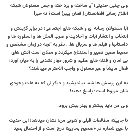
ولی چنین حدیثی؛ آیا ساخته و پرداخته و جعل مسئولان شبکه
اطلاع رسانی افغانستان(افغان پیپر) است؟ نه خیر!
آیا مسئولان رسانه ای و شبکه های اجتماعی؛ در برابر گزینش و
انتخاب و انتشار آیات و آحادیث و ضرب المثل ها و اسطوره ها و
داستانها و فیلم ها و سریال ها… نظر به آنچه در زمان مشخص و
محیط معین تعبیر و استنتاج میگردد و ممکن است آتش های
بی امان و فتنه های عظیم و شرور مهار نشدنی را به میان آورد؛
فعال مایشاً و غیر مسئول و واجب الاحترام میباشند؟
به این پرسش ها شما بیاندیشید و دیگرانی که به علت وجودی
شان مربوط است؛ پاسخ دهند!
ولی من باید بیشتر و بهتر پیش بروم.
تا جاییکه مطالعات قبلی و کنونی من؛ نشان میدهد؛ این حدیث
با عین شماره در «صحیح بخاری» درج است و از احتمال بعید