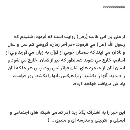
***********
از علي بن ابي طالب (رض) روايت است كه فرمود: شنيدم كه
رسول الله (ص) مي فرمود: «در آخر زمان، گروهي كم سن و سال
و نادان مي آيند كه سخنان خوبي از قرآن به زبان مي آورند ولي از
اسلام، خارج مي شوند همانطور كه تير از كمان، خارج مي شود و
ايمان آنان از حنجره هاي شان فراتر نمي رود. پس هر جا كه آنان
را ديديد، آنها را بكشيد. زيرا هركس، آنها را بكشد، روز قيامت،
پاداش دريافت خواهد كرد».
این خبر را به اشتراک بگذارید (در تمامی شبکه های اجتماعی و
ایمیلی و انترنیتی و مدرسه ای و منبری ….)