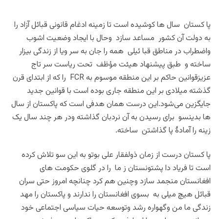
پا کستان سال ها کوشیده است تا زمینه ادغام قانونی قبائل آزاد را
به دولت آن کشور مساعد سازد وحال با ایجاد وضعیت اشوب
واضطراب در مناطق قبا ئیلی همه را جان به سر ویا از زندگی بیزار
ساخته و طبق پیشنهاد هیئت مؤظف تحت ریاست سر تاج
عزیزقوانین حاکم بر این منطقه موسوم به FCR را که از ابتدای قرن
گذشته میلادی بر این منطقه جاری بوده است با قوانین جدید
جایگزین می‌شود.این درست همان هدفی است که پاکستان از سال
ها بدینسو برای رسیدن به آن نردبان گذاشته ودر هر چند سال یک
زینه را آمادۀ پا گذاشتن ساخته.
پا کستان درست از زمان ذولفقار علی بوتو به این سو تلاش کرده
است تا فریاد دا پشتونستان ز ما را در گلوی حکومت های
افغانستان منجمد سازد وچنین هم کرد چنانچه امروز حتی سران
قبائل هیچ میلی به بسوی افغانستان را ندارند و پاکستان را مهد
زندگی ما من وگهواره رشد وتوسعه حیات سیاسی اجتماعی خود