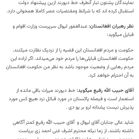
نمایندگان پشتون تبار آنطرف خط دیورند ازین پیشنهاد دولت
استقبال کرده اند که با شرائط ومقتضیات عصر کاملا همخوانی دارد.
نظر رهبران افغانستان:
عبدالغفور لیوال سرپرست وزارت اقوام و
قبایل میگوید:
حکومت و مردم افغانستان این قضیه را از نزدیک نظارت می‎کنند،
حکومت افغانستان قبایلی‌ها را مردم خود می‌میداند، اگر اراده این
مردم رهایی از وضعیت موجود باشد به نظر من حکومت افغانستان
به آن احترام خواهد کرد.
آقای حبیب الله رفیع میگوید:
خط دیورند میراث باقی مانده از
استعمار است و فیصله پاکستان در مورد قبائل نزد هیچ کس مورد
پذیرش نیست پشتانه لرو بر یو دی .
شاید عالی جنابان آقای لیوال و آقای حبیب الله رفیع کمتر آگاهی
داشته باشند،
از زما نیکه محترم اشرف غنی احمد زی بریاست