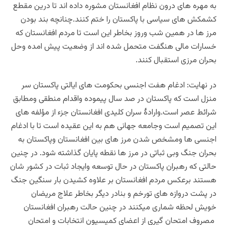
به مهره های درون نظام افغانستان مشوره داده اند تا درین مقطع
کشمکش های سیاسی با پاکستان را ختم کنند.چنانچه بند بودن
مرز ها در همین شب وروز بخاطر این است تا مردم افغانستان که
خسارات مالی هنگفت متحمل شده اند از وضعیت پیش امده وحل
بحران مرزی استقبال کنند.
در نهایت: ادغام هفت اجنسی بحکومت های ایالتی پاکستان سر
منزل است که پاکستان در صد سال پیموده واقدام منطقی ومطابق
شرائط عصر است.وارادۀ سران کلیدی افغانستان جزء از مؤلفه های
این تصمیم است وجامعه جهانی هم به این عقیده است تا با ادغام
اجنسی ها ومشخص شدن مرز های بین افغانستان وپاکستان به
بحران جنگ وبی ثباتی در مرز ها نقطه پایان گذاشته شود. در چنین
حالتی که رهبران پاکستان در حال توسعه وایجاد ثبات در کشور شان
هستند برعکس مردم افغانستان بر علاوه کشیدن بار سنگین جنگ
در پشت دروازه های تورخم و بنادر دیگر بخاطر علاج مریضان
خویش لحظه شماری میکنند در چنین حالت رهبران افغانستان
مصروف امتحان گیری از اعضای کمیسیون انتخابات و امتحان