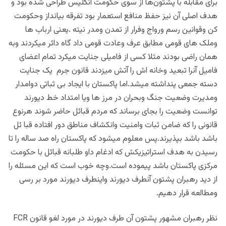
برای مقابله با پشتون‌ها از سوی حکومت انگلیس طراحی شده بود و
هدف اصلی آن نیز حفظ منافع استعمار بود تفرقه بیانداز وحکومت
کن وقوانین رسم ورواج وفرار از تمدن ومدر نیته .یعنی ارباب ها
وملک های قومی مطابق عرف وعادت قومی داد گاه دائر میکردند وبه
همان راضی بودند مثلا کسی از فامیلی جنایت میکرد تمام اعضای
فامیل آنرا تبعید وخانه اش را آتش میزدند قانون جرم یک جنایت
دسته جمعی پنداشته میشد.اما پاکستان با ایجاد بی ثباتی دوامدار
ومدیرت وضعیت جنگ وبحران در مرز ها ویا امتداد خط دیورند
توانست وضعیت را بجای برساند که مردم قبائل حاضر شوند هرنوع
قانونی را که ضامن ثبات وامنیت وانکشاف مناطق دور افتاده قبا ئل
باشد باشد بپذیرند.پس معلوم میشود که پاکستان راه صد ساله را تا
رسیدن به هدف استراتیزیکش که ادغام داو طلبانه قبائل با حکومت
مرکزی پاکستان باشد پیموده است.وچه خوب است که این مسئله را
از دید رهبران پشتون آنطرف دیورند واینطرف دیورند مورد بر رسی
ومطالعه قرار دهیم.
نظر رهبران مشهور پشتون آن طرف دیورند در مورد لغو قانون FCR