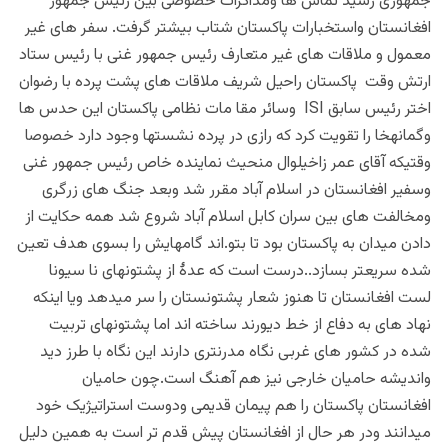
جمهوری رسید تماس ها ومذاکرات خصوصی بین رئیس جمهور
افغانستان واستخبارات پاکستان شتاب بیشتر گرفت. سفر های غیر
معمول و ملاقات های غیر متعارف رئیس جمهور غنی با رئیس ستاد
ارتش وقت پاکستان راحیل شریف ملاقات های پشت پرده با رضوان
اختر رئیس سابق ISI وسائر مقا مات نظامی پاکستان این حدس ها
وگمانهخا را تقویت کرد که رازی در پرده نشستها وجود دارد خصوصا
وقتیکه آقای عمر زاخیلوال منحیث نماینده خاص رئیس جمهور غنی
وسفیر افغانستان در اسلام آباد مقرر شد وبعد جنگ های زرگری
ومخالفت های بین سران کابل اسلام آباد شروع شد همه حکایت از
دادن میدان به پاکستان بود تا بتو.اند گامهایش را بسوی هدف تعین
شده سریعتر بسازد..درست است که عدۀ از پشتونهای نا سیونا
لست افغانستان تا هنوز شعار پشتونستان را سر میدهد ویا اینکه
نهاد های به دفاع از خط دیورند ساخته اند اما پشتونهای تربیت
شده در کشور های غربی نگاه مدرنتری دارند این نگاه با طرز دید
واندیشه حامیان خارجی نیز هم آهنگ است.چون حامیان
افغانستان پاکستان را هم پیمان قدیمی ودوست استراتیژیک خود
میدانند ودر هر حال از افغانستان پیش قدم تر است به همین دلیل