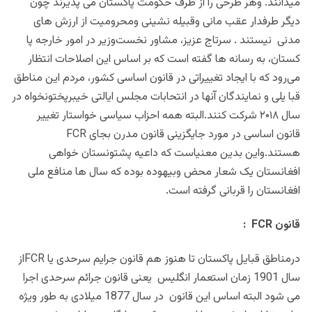
میدانند. وهر طرحی را از طرف حکومت پاکستان می پذیرند چون
دیگر طرفدار عقب مانی وقبیله نشینی ومحرومیت از ارزش های
مدنی نیستند . سرتاج عزیز، مشاور نخست‌وزیر در امور خارجه پا
کستان، به رسانه ها گفته است که بر اساس این اصلاحات انتظار
می‌رود که با ایجاد تغییراتی در قانون اساسی کشور، مردم این مناطق
قبا یلی و نمایندگان آنها در انتحابات مجلس ایالتی خیبرپختونخواه در
سال ۲۰۱۸ شرکت کنند.البته همه احزاب سیاسی خواستار تغییر
قانون اساسی در مورد جایگزینی قانون مدرن بجای FCR
هستند.واین بدین معنیاست که داعیه پشتونستان خواهی
افغانستان یک شعار محض وبیهوده بوده که سال ها منافع ملی
افغانستان را قربانی گرفته است.
قانون FCR :
درمناطق قبایل پاکستان تا هنوز هم قانون جرایم سرحدی یا FCRاز
سال 1901 زمان استعمار انگلیس یعنی قانون جرائم سرحدی اجرا
می شود البته اساس این قانون در سال 1877 میلادی به طور ویژه