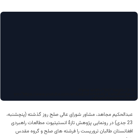
<iframe width="560" height="315"
src="https://www.youtube.com/embed/rvFrIrYH64Q" frameborder="0"
allowfullscreen></iframe>
عبدالحکیم مجاهد، مشاور شورای عالی صلح روز گذشته (پنچشنبه،
23 جدی) در رونمایی پژوهش تازۀ انستیتیوت مطالعات راهبردی
افغانستان طالبان تروریست را فرشته های صلح و گروه مقدس