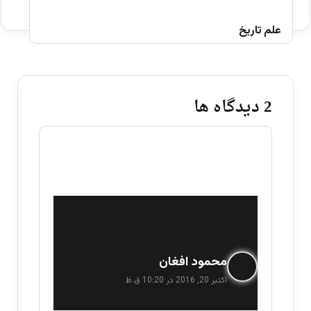
علم تاریخ
‫2 دیدگاه ها
گ
محمود افغان
ف
اکتبر 20, 2016 در 10:20 ق.ظ
ت
: