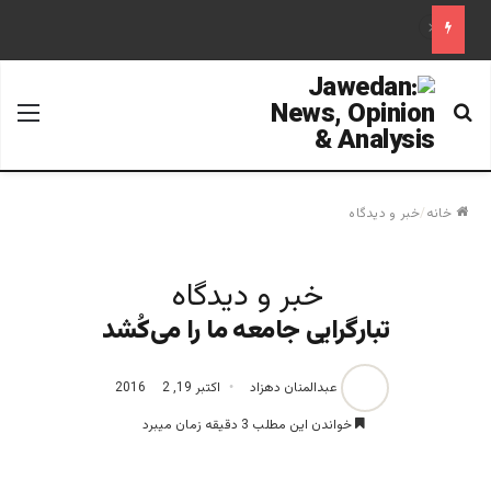
علم تاریخ
جستجو برای
منو
خانه
/
خبر و دیدگاه
خبر و دیدگاه
تبارگرایی جامعه ما را می‌کُشد
عبدالمنان دهزاد
اکتبر 19, 2016
2
خواندن این مطلب 3 دقیقه زمان میبرد
%d8%aa%d8%a8%d8%a7%d8%b1-
%da%af%d8%b1%d8%a7%d8%a6%db%8c