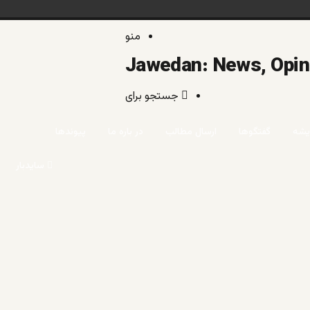
منو
/
خبر و
خانه
جستجو برای
خب
یشه
گفتگوها
ارسال مطالب
در باره ما
پیوندها
و
سایدبار
دید
آزا
فکر
عقی
و