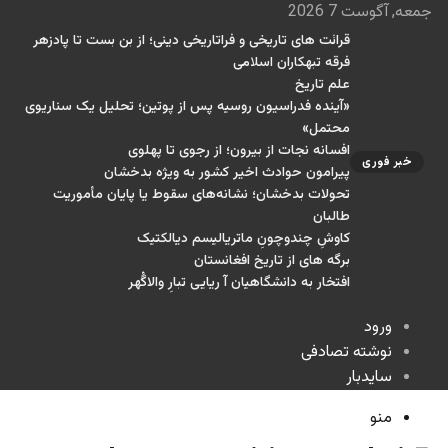
جمعه, آگوست 7 2026
قرائت های تاریخی و فراتاریخی دینی؛ از بن بست تا پادزهر
فرقه تبهکاران اسلامی
علم تاریخ
«آینده فدراسیون روسیه پس از پوتین؛ تحلیل یک سناریوی
محتمل»
افسانه نجات از بیرون؛ از رجوی تا پهلوی
خبر فوری
پیرامون حوادث اخیر کشور به ویژه بدخشان
تحولات بدخشان؛ نشانه‌های سقوط یا پایان مأموریت
طالبان
کاوشِ چندو‌چونِ ماتریالیسم دیالکتیک
برگه های از تاریخ افغانستان
افتخار به دانشگاهیان آ ریایی تبارِ والاگُهر
ورود
نوشته تصادفی
سایدبار
منو