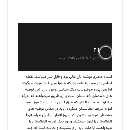
گ
F I
ف
اکتبر 5, 2015 در 12:45 ب.ظ
ت
:
استاد محترم نوشته تان عالی بود و قابل قدر میباشد. نقطه
اساسی در موضوع افغانیت که ظاهرا مربوط به هویت میگردد
اما پس پرده موضوعات دیګر سیاسی وجود دارد. این توطیه
های دشمنان افغانستان است و ازینطریق میخواهند که تفرقه
بیندارند. ما ملت افغان که طبق قانون اساسی مشمول همه
اقوام شریف افغانستان میګردد، باید در مقابل توطیه های
دشمنان هوشیار باشیم. اګر امروز افغان را قبول ندراند فردا
افغانستان را قبول نمیکنند و روز دیګر تجزیه افغانستان را
میخواهند. ایا ملت باید ارام بنشینند و تماشه کنند که چند