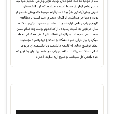
سلام خودرا خدمت هموطنان نهایت عزیز وگرامی تقدیم میدارم.
دراین اواخر ازطریق میدیا شنیده میشود که گویا افغانستان
کنونی وطن(پشتون ها) بوده سایاقوام مربوط کشورهای همجواار
بوده و مها جر میباشند .از اقایان محترم امید است با مطالعه
تاریخ جواب وعلمی ارایه نمایند . سلطان محمود غزنوی به کدام
سال در غزنی به قدرت رسیده . از کدامقوم بوبده وبه کدام لسان
صحبت می نمودند . ودرانزمان افغانسنان کنونی به کدام نام یاد
میگردید.واز طرفی هم دانشگاه را اصتلاح ایرا وانمود مژنمایند
.لطفا توضیح نماید گه کلیمه دانشمند ویا دانشمندان مربوط
کدام مملکت میباشد . منتظر جواب میباشم. برا دران پشتون که
خود راعقل کل میدانند توضیح اریه بدارند ااحترام