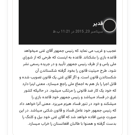
گ
قدیر
ف
سپتامبر 23, 2015 در 11:21 ب.ظ
ت
:
عجیب و غریب می نماید که رئیس جمهور آقای غنی میخواهد
قاعده بازی را بشکناند. قاعده به اینست که طرحی که از شورای
ملی پاس و از طرف رئیس جمهور تأیید و در جریده رسمی نشر
شود، طرح حیثیت قانون را بخود گرفته شکستاندن آن
شکستاندن قانون است. و اگر آقای غنی یک قانون تصویب شده و
قابل اجرا را باز هم به اجماع ملی راجع میسازد، معنی اینرا دارد
که خود یک کار ضد قانونی را مرتکب میشود. در حالیکه کشور
غرق در فساد میباشد و رئیس جمهور خود قاعده بازی را
میشکند و خود در تنور فساد هیزم میریزد. معنی آنرا خواهد داد
که رئیس جمهور خود عامل فساد و قانون شکنی میباشد. در این
صورت چنین افاده خواهد شد که آقای غنی خود بیل و کلنگ را
بدست گرفته و همنوا با طالبان افغانستان را خراب میسازد.