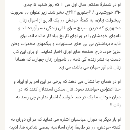
او در شمارهٔ هفتم، سال اول س .ا. که روز شنبه
۱۵
جدی
۱۲۹۰
خورشیدی /
۶
جنوری
۱۹۱۲
ع. نشر شد. زیر عنوان ٫٫ ضرورت
پیشرفت زنان،، به گفتهٔ خودش ٫٫ یک قدری از احوال زنان
مشهوری که درین سپنج سرای فانی زندگی بسر آورده اند و
نامهای خودشان را در ورقهای تاریخ بیادگار مانده اند، برای
فایده برداشتن بی بی های مستورات و بیگمهای مخدرات وطن
عزیز خود، درج صفحه های اوراق اخبار نماید.،، او برای این کار،
دست به نشر زنده گی نامه ٫٫ ناموران زنان جهان،، که همانا
زنان نام آور جهان می باشد، می زند
.
او در همان جا نشان می دهد که برخی در این امر بر او ایراد و
حتا اعتراض خواهند نمود. آنان ممکن استدلال کنند که در
میان مردان، ما یک در صد خوانندهٔ اخبار نداریم چی رسد به
زنان
!!
او بار دیگر به دوران عباسیان اشاره می نماید که در آن دوران به
گفته خودش، ٫٫ در طایفهٔ زنان اسلامیه بعضی شاعره ها، ادیبه