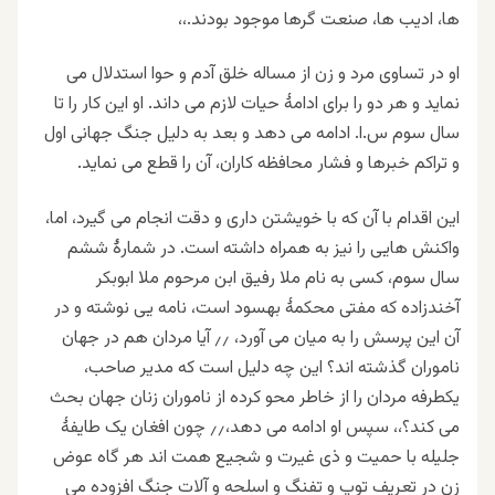
ها، ادیب ها، صنعت گرها موجود بودند
.
،،
او در تساوی مرد و زن از مساله خلق آدم و حوا استدلال می
نماید و هر دو را برای ادامهٔ حیات لازم می داند. او این کار را تا
سال سوم س.ا. ادامه می دهد و بعد به دلیل جنگ جهانی اول
و تراکم خبرها و فشار محافظه کاران، آن را قطع می نماید
.
این اقدام با آن که با خویشتن داری و دقت انجام می گیرد، اما،
واکنش هایی را نیز به همراه داشته است. در شمارهٔ ششم
سال سوم، کسی به نام ملا رفیق ابن مرحوم ملا ابوبکر
آخندزاده که مفتی محکمهٔ بهسود است، نامه یی نوشته و در
آن این پرسش را به میان می آورد، ٫٫ آیا مردان هم در جهان
ناموران گذشته اند؟ این چه دلیل است که مدیر صاحب،
یکطرفه مردان را از خاطر محو کرده از ناموران زنان جهان بحث
می کند؟،، سپس او ادامه می دهد،٫٫ چون افغان یک طایفهٔ
جلیله با حمیت و ذی غیرت و شجیع همت اند هر گاه عوض
زن در تعریف توپ و تفنگ و اسلحه و آلات جنگ افزوده می