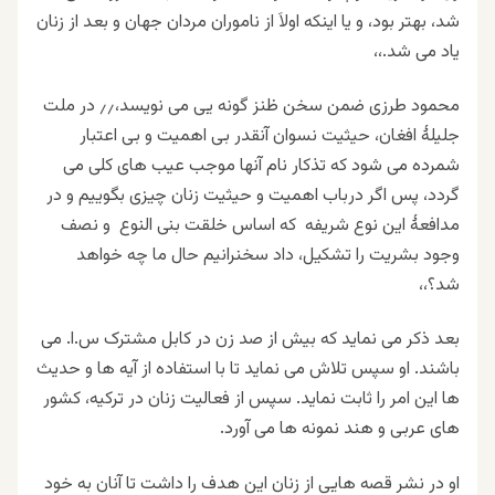
شد، بهتر بود، و یا اینکه اولاَ از ناموران مردان جهان و بعد از زنان
یاد می شد
.
،،
محمود طرزی ضمن سخن ظنز گونه یی می نویسد،٫٫ در ملت
جلیلهٔ افغان، حیثیت نسوان آنقدر بی اهمیت و بی اعتبار
شمرده می شود که تذکار نام آنها موجب عیب های کلی می
گردد، پس اگر درباب اهمیت و حیثیت زنان چیزی بگوییم و در
مدافعهٔ این نوع شریفه که اساس خلقت بنی النوع و نصف
وجود بشریت را تشکیل، داد سخنرانیم حال ما چه خواهد
شد؟،،
بعد ذکر می نماید که بیش از صد زن در کابل مشترک س.ا. می
باشند. او سپس تلاش می نماید تا با استفاده از آیه ها و حدیث
ها این امر را ثابت نماید. سپس از فعالیت زنان در ترکیه، کشور
های عربی و هند نمونه ها می آورد
.
او در نشر قصه هایی از زنان این هدف را داشت تا آنان به خود