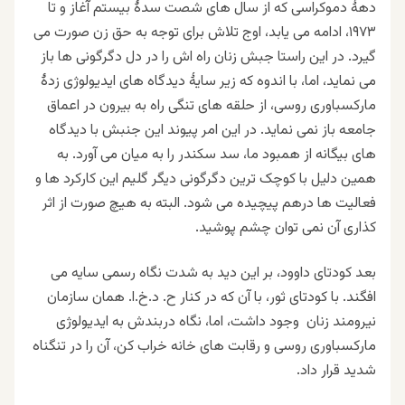
دههٔ دموکراسی که از سال های شصت سدهٔ بیستم آغاز و تا
۱۹۷۳
، ادامه می یابد، اوج تلاش برای توجه به حق زن صورت می
گیرد. در این راستا جبش زنان راه اش را در دل دگرگونی ها باز
می نماید، اما، با اندوه که زیر سایهٔ دیدگاه های ایدیولوژی زدهٔ
مارکسباوری روسی، از حلقه های تنگی راه به بیرون در اعماق
جامعه باز نمی نماید. در این امر پیوند این جنبش با دیدگاه
های بیگانه از همبود ما، سد سکندر را به میان می آورد. به
همین دلیل با کوچک ترین دگرگونی دیگر گلیم این کارکرد ها و
فعالیت ها درهم پیچیده می شود. البته به هیچ صورت از اثر
کذاری آن نمی توان چشم پوشید
.
بعد کودتای داوود، بر این دید به شدت نگاه رسمی سایه می
افگند. با کودتای ثور، با آن که در کنار ح. د.خ.ا. همان سازمان
نیرومند زنان وجود داشت، اما، نگاه دربندش به ایدیولوژی
مارکسباوری روسی و رقابت های خانه خراب کن، آن را در تنگناه
شدید قرار داد
.