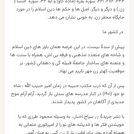
۲۳۳
،
۲۸۲
،
۲۲۱
، سورهٔ بقره (ماده گاو) و آیه
۳۴
، سورهٔ النسا (
زن ) و دیگر و دیگر، اصل ها و حکم ها دین اسلام را در مورد
جایگاه محقر زن، به خوبی نشان می دهد
.
در کشور ما
پیش از سدهٔ بیست، در این عرصه همان باور های دین اسلام
و شاخه های متعدد مذهبی و فرقه یی اش، همراه با سنت ها
و عنعنه های ساختار جامعهٔ قبیله گی و دهقانی کشور، بر
موقعیت کهتر زن مهر تایید می نهاد
.
پس از آن که درب مکتب حبیبه در زمان امیر حبیب الله ، شاه
نو جو، (
۱۹۰۱)
در کنار مدرسه های سنتی باز گردید، آرام آرام موج
جدیدی از آگاهان در کشور پدیدار شدند
.
با نشر جریدهٔ ٫٫ سراج اخبار،، به وسیله محمود طرزی که با
خویشتن فکر ها و اندیشه های نو را از امپراتوری عثمانی به
همراه آورده بود، برای اولین بار از زن گپی به میان آمد
.