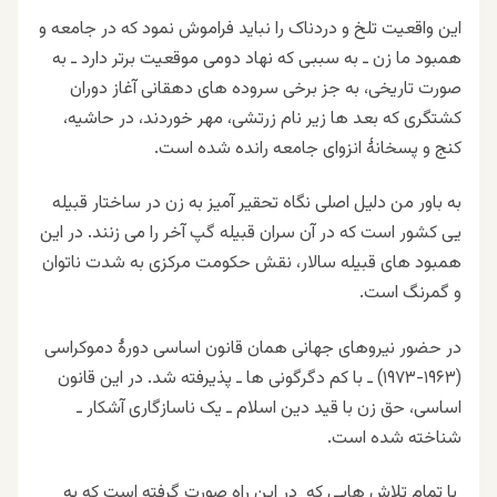
این واقعیت تلخ و دردناک را نباید فراموش نمود که در جامعه و
همبود ما زن ـ به سببی که نهاد دومی موقعیت برتر دارد ـ به
صورت تاریخی، به جز برخی سروده های دهقانی آغاز دوران
کشتگری که بعد ها زیر نام زرتشی، مهر خوردند، در حاشیه،
کنج و پسخانهٔ انزوای جامعه رانده شده است
.
به باور من دلیل اصلی نگاه تحقیر آمیز به زن در ساختار قبیله
یی کشور است که در آن سران قبیله گپ آخر را می زنند. در این
همبود های قبیله سالار، نقش حکومت مرکزی به شدت ناتوان
و گمرنگ است
.
در حضور نیروهای جهانی همان قانون اساسی دورهٔ دموکراسی
(
۱۹۷۳-۱۹۶۳)
ـ با کم دگرگونی ها ـ پذیرفته شد. در این قانون
اساسی، حق زن با قید دین اسلام ـ یک ناسازگاری آشکار ـ
شناخته شده است
.
با تمام تلاش هایی که در این راه صورت گرفته است که به