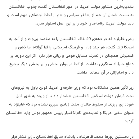
بلندپایه‌ترین مشاور دولت امریکا در امور افغانستان گفت: جنوب افغانستان
به نسبت شمال آن هم از رهگذر سیاسی و هم از لحاظ اجتماعی مهم است و
باید دولت امریکا برنامه‌های خود را بر این اصل استوار سازد.
زلمی خلیلزاد که در دهه‌ی 40 خاک افغانستان را به مقصد بیروت و از آنجا به
امریکا ترک گفت، هر چند زبان و فرهنگ امریکایی را فرا گرفته؛ اما ذهن و
ضمیرش همچنان در تصرف مسایل قومی و زبانی قرار دارد. اگر این باورها بر
دماغ خلیلزاد سنگینی نداشت، از کجا می‌توان بخشی را بر بخشی دیگر ترجیح
داد و امتیازاتی بر آن مطالبه داشت.
زیر تأثیر همین مشکلات بود که وزیر خارجه‌ی امریکا کولن پاول به نیروهای
تحت فرمان دولت اسلامی افغانستان هشدار داد تا از ورود به شهر کابل
خودداری ورزند. از سقوط طالبان مدت زیادی سپری نشده بود که خلیلزاد به
عنوان سفیر امریکا و نماینده‌ی تام‌الاختیار رییس جمهور بوش وارد افغانستان
گردید.
در نخستین روزها محمدظاهرشاه ـ پادشاه سابق افغانستان ـ زیر فشار قرار