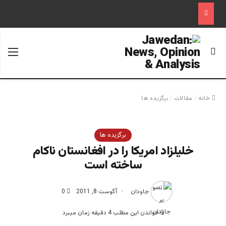
جستجو برای
منو
خانه
/
مقالات
/
برگزیده ها
برگزیده ها
خلیلزاد امریکا را در افغانستان ناکام
ساخته است
جاودان
آگوست 8, 2011
0
خواندن این مطلب 4 دقیقه زمان میبرد