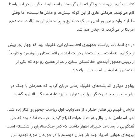
کتاب دیگری می‌طلبید و اگر اعضای گروه‌های انحصارطلب قومی در این راستا
گام می‌نهند، هرملتی عاری از این گونه بینش‌ها و منش‌ها نیست؛ اما وقتی
خلیلزاد وارد چنین ورطه‌یی می‌گردد، نتایج و پیامدهای آن به ایالات متحده‌ی
امریکا بر می‌گردد، که چنان هم شد.
در دو انتخابات ریاست جمهوری افغانستان این خلیلزاد بود که چهار روز پیش
از برگزاری انتخابات، سیاست‌های دولت آینده‌ی افغانستان را برشمرد و تلویحاً
از رییس‌جمهور آینده‌ی افغانستان سخن راند. از همین رو بود که یکی از
منتقدین به ایشان لقب «وایسرا» داد.
پهلوی دیگری اندیشه‌های خلیلزاد زمانی عریان گردید که همزمان با جنگ در
برابر طالبان، جبهه‌ی دیگری را زیر عنوان مبارزه علیه «جنگ‌سالاران» گشود.
مارشال فهیم زیر فشار خلیلزاد از معاونیت اول ریاست جمهوری کناز زده شد،
امیر اسماعیل خان والی هرات از هرات اخراج گردید، درست آنگاه بود که طی
گفتگویی با رسانه‌ها خلیلزاد اظهار داشت که کمر جنگ‌سالاران را شکسته است.
نیروهای هوایی امریکا چند بار جنرال دوستم را در جوزجان مورد تهدید قرار