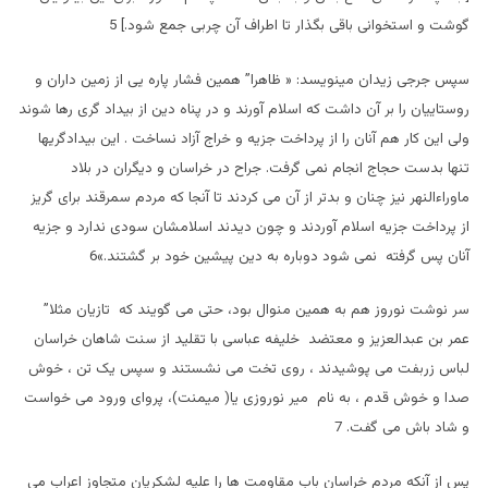
گوشت و استخوانی باقی بگذار تا اطراف آن چربی جمع شود.] 5
سپس جرجی زیدان مينويسد: « ظاهرا” همين فشار پاره یی از زمين داران و
روستایيان را بر آن داشت که اسلام آورند و در پناه دين از بيداد گری رها شوند
ولی اين کار هم آنان را از پرداخت جزيه و خراج آزاد نساخت . اين بيدادگريها
تنها بدست حجاج انجام نمی گرفت. جراح در خراسان و ديگران در بلاد
ماوراءالنهر نيز چنان و بدتر از آن می کردند تا آنجا که مردم سمرقند برای گريز
از پرداخت جزيه اسلام آوردند و چون ديدند اسلامشان سودی ندارد و جزيه
آنان پس گرفته نمی شود دوباره به دين پيشين خود بر گشتند.»6
سر نوشت نوروز هم به همين منوال بود، حتی می گويند که تازيان مثلا”
عمر بن عبدالعزيز و معتضد خليفه عباسی با تقليد از سنت شاهان خراسان
لباس زربفت می پوشيدند ، روی تخت می نشستند و سپس يک تن ، خوش
صدا و خوش قدم ، به نام مير نوروزی یا( ميمنت)، پروای ورود می خواست
و شاد باش می گفت. 7
پس از آنکه مردم خراسان باب مقاومت ها را عليه لشکريان متجاوز اعراب می