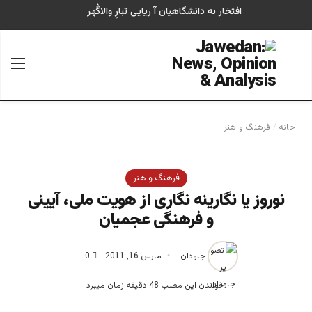
افتخار به دانشگاهیان آ ریایی تبارِ والاگُهر
جستجو برای
منو
خانه
/
فرهنگ و هنر
فرهنگ و هنر
نوروز یا نگارينه نگاری از هویت ملی، آيينی
و فرهنگی عجمیان
جاودان
مارس 16, 2011
0
خواندن این مطلب 48 دقیقه زمان میبرد