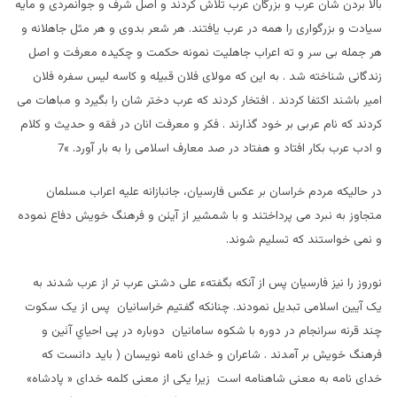
بالا بردن شأن عرب و بزرگان عرب تلاش کردند و اصل شرف و جوانمردی و مايه
سيادت و بزرگواری را همه در عرب يافتند. هر شعر بدوی و هر مثل جاهلانه و
هر جمله بی سر و ته اعراب جاهليت نمونه حکمت و چکيده معرفت و اصل
زندگانی شناخته شد . به اين که مولای فلان قبيله و کاسه ليس سفره فلان
امير باشند اکتفا کردند . افتخار کردند که عرب دختر شان را بگيرد و مباهات می
کردند که نام عربی بر خود گذارند . فکر و معرفت انان در فقه و حديث و کلام
و ادب عرب بکار افتاد و هفتاد در صد معارف اسلامی را به بار آورد. »7
در حاليکه مردم خراسان بر عکس فارسيان، جانبازانه عليه اعراب مسلمان
متجاوز به نبرد می پرداختند و با شمشير از آيئن و فرهنگ خويش دفاع نموده
و نمی خواستند که تسليم شوند.
نوروز را نيز فارسيان پس از آنکه بگفتهء علی دشتی عرب تر از عرب شدند به
يک آيين اسلامی تبديل نمودند. چنانکه گفتيم خراسانيان پس از يک سکوت
چند قرنه سرانجام در دوره با شکوه سامانيان دوباره در پی احياي آئين و
فرهنگ خويش بر آمدند . شاعران و خدای نامه نويسان ( بايد دانست که
خدای نامه به معنی شاهنامه است زيرا يکی از معنی کلمه خدای « پادشاه»