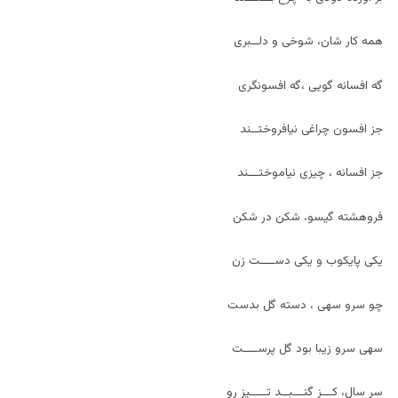
همه کار شان، شوخی و دلــبری
گه افسانه گويی ،گه افسونگری
جز افسون چراغی نيافروختــند
جز افسانه ، چيزی نياموختـــند
فروهشته گيسو، شکن در شکن
يکی پايکوب و يکی دســــت زن
چو سرو سهی ، دسته گل بدست
سهی سرو زيبا بود گل پرســــت
سر سال، کـــز گنـــبــد تـــــيز رو