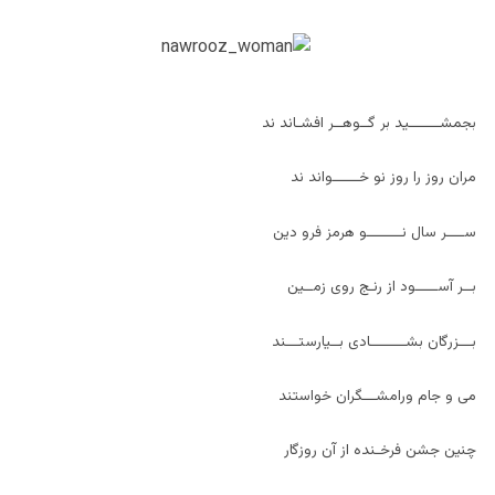
بجمشـــــــيد بر گــوهــر افشـاند ند
مران روز را روز نو خــــــواند ند
ســــر سال نــــــــو هرمز فرو دین
بــر آســـــود از رنـج روی زمــين
بـــزرگان بشــــــــادی بــيارستـــند
می و جام ورامشـــگران خواستند
چنين جشن فرخـنده از آن روزگار