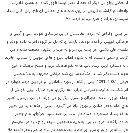
از بعضی پهلوانان ديگر که بعد از عصر اوستا ظهور کرده اند همان خاطرات،
واقعات و گزارشات تاريخی را روی صحنه های حقيقی آن بلخ، زابل، کابل،قندار،
سيستان، هرات و غيره ترسيم کردند.» 9
در چنين اوضاعی که مردم افغانستان در پی باز سازی هويت ملی و آئينی و
فرهنگی خويش بر آمده بودند ، پارسيا ن که دل در گروهء اعراب داده بودند و
بگفتهء علی دشتی هر جمله بی سر و ته عرب را چکيده معرفت قلمداد می
کردند و سعی داشتند که به شيوه اعراب ،دروغ ها ی خويش را آسمانی جابزند
، به مسخره ترين ترفند بافی ها به نفع فرهنگ عرب و مسخ فرهنگ و آئين
عجم دست بکار شدند مثلاًمحمد بن شاه مرتضی معروف به ملا محسن
فيض ( 1007ـ 1091) پس از آنکه در دوره سامانيان و غزنويان مردم دوباره در
اثر شکست حاکيمت سياسی اعراب ، به برگزاری اعياد مبارک نيايی خويش از
جمله نوروز ، سده ، مهرگان و بسيار ديگر رو می آورند، در بين پارسيان تعبير
هاي امام جعفر صادق از نوروز تبلغ می گرديد ، پيش از آنکه به رد اين تعبير
ها که بسيار مسخره و خنده دار است پرداخته شود حرفهای امام جعفر
صادق را که تا امروز در بين به ويژه معتقدين شيعه رواج دارد می نویسم:
«از رساله ی نوروز و سی روز ماه تاليف محمد بن شاه مرتضی معروف به ملا