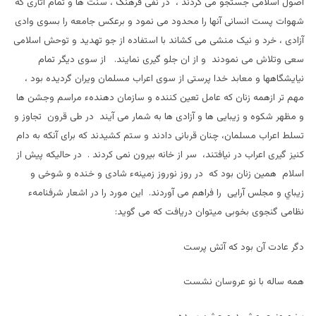
اصول اسلامی جستجو می کردند ، در نفی فرهنگ ، سنت ها و تمام آثاری که
شهوات پست انسانی آنها را محدود می نمود و برعکس جامعه را بسوی وادی
آزادی ، خرد و نيک منشی می کشاند با استفاده از جو تهديد و توحش اسلامی
سعی وتلاش می نمودند و از ان جلو گيری نمايند. از سوی ديگر تمام
نیایشگاهها و معابد خدا پرستی از سوی اعراب مسلمان ويران گرديده بود ،
مهم تر ازهمه زنان که عامل تعين کننده و سازمان دهندهء مراسم وجشن ها
و مظهر شکوه و زيبايی ها و آزادی ها به شمار می آيند در طی قرون تجاوز و
تسلط اعراب مسلمان، چنان قربانی دادند و ستم کشيدند که برای آنکه به دام
کنيز گیری اعراب در نيافتند، سر از خانه بيرون نمی کردند . در حالیکه پيش از
اسلام همين زنان بود که در روز نوروز زمينهء شادی و خنده و شوخی و
زيباي و مجلس آرايی را فراهم می آوردند. اين مورد را در اشعار شرفنامهء
نظامی گنجوی بخوبی ميتوان دريافت که می گويد:
دگر عادت آن بود که آتش پرست
همه ساله با نو عروسان نشست