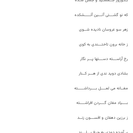
بـنـوروز جــمشـيد و جشن سـده
که نو گشـــتی آئـــين آتـــــشکده
زهر سو عروسان ناديده شــوی
ز خانه برون تاختـــندی به کوی
رخ آراســـته دســـتها پـــر نگار
بشادی دويد ندی از هـــر کــنار
مغــانه می لعــــل بــــرداشـــــته
بــــياد مغان گــــردن افراشــــته
ز برزين دهقان و افســـون زنــد
بر آورده دودی به چرخ بـــلـــند