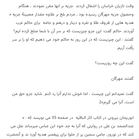
وقت تازيان خراسان را اشغال کردند جزيه بر انها مقرر نمودند ، هنگام
وحصول جزيه مهرگان رسيده بود ، مردم بلخ بر علاوه مقدار معيینۀ جزيه «
هديه هايی از ظروف طلا و نقره و دينار و درهم و جامه برای حاکم عرب
آوردند. حاکم گفت: اين جزو چيزِيست که بر سر آن با شما صلح کرده ايم؟
گفتند : اين چيزيست که در اين روز به حاکم خود می دهيم که او را بر سر
رأفت آريم.
گفت اين چه روزيست؟
گفتند مهرگان
گفت نميدانم اين چيست ، اما خوش ندارم آنرا رد کنم شايد جزو حق من
است، آنرا می گيرم»2
ابوريحان بيرونی در کتاب اثار الباقيه در صفحه 35 می نويسد که : «
عبدالصمد بن علی در روايتی که آنرا به جد خود ابن عباس ميرساند نقل می
کند که در نوروز، جامی سمين پر از حلوا برای پيغمبر هديه آورد ند و آنحضرت