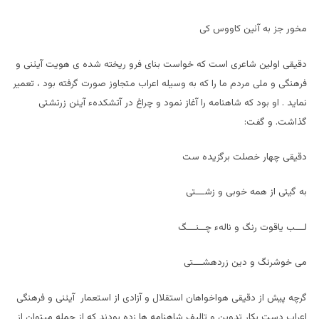
مخور جز به آئين کاووس کی
دقيقی اولين شاعری است که خواست بنای فرو ريخته شده ی هويت آيئنی و
فرهنگی و ملی مردم ما را که به وسيله اعراب متجاوز صورت گرفته بود ، تعمير
نمايد . او بود که شاهنامه را آغاز نمود و چراغ در آتشکدهء آيئن زرتشتی
گذاشت. و گفت:
دقيقی چهار خصلت برگزيده ست
به گيتی از همه خوبی و زشـــتی
لـــب یاقوت رنگ و نالهء چــنـــگ
می خوشرنگ و دين زردهشـــتی
گرچه پیش از دقيقی هواخواهان استقلال و آزادی از استعمار آيئنی و فرهنگی
اعراب دست بکار تدوين و تاليف شاهنامه ها زده بودند که از جمله ميتوان از