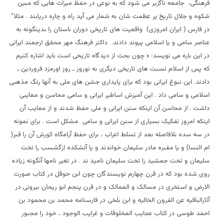
فرهنگی، جامعه ناگزير می شود که به نوعی در حفظ ميراث هایی که مبين
شکوه و جلال تاريخ پر عظمت شان به شمار می آيد راه و چاره دريابند . مثلا”
در فارس ( ايران امروزی) واقعيت های تاریخی دوران باستان را بدینگونه به
عناصر سامی و يا اسلامی پيوند دادند. داکتر فرهنگ مهر محقق ارجمند ايرانی
در اين باره می نويسد: « چون بحث از ديدگاه تاريخی است بايد اشاره کنيم
که پس از اسلام نسبت های تاريخی ديگری به نوروز ـ روز اورمزد فروردين ـ
دادند. اين نبوغ ايرانی بود که برای پايداری جشن های ملی به آنها رنگ مذهبی
اسلامی و سامی داد . اين آميزش اساطير ايرانی و سامی محاسن و معايبی
داشت . از محاسن آن اينکه سنن ايرانی و ملی حفظ شدند و از معايب آن
اينکه امروز تفکيک بسياری از سنن ايرانی و سامی مشکل است . برای نمونه
در سه سده بلافاصله بعد از تسلط اعراب ، برای حفظ آرامگاه کورش آن را قبر(
ام النسا) و يا مقبره مادر سليمان خواندند و يا آتشکده ازگشسب را تخت
سليمان و تخت جمشيد را تخت سليمان ناميد ند . در تغير نامها آنگونه زياده
روی شده بود که در قرن چهارم نويسندگان چون ابن حوقل در کتاب صورت
الارض و استخری در مسالک و الممالک و در قرن پنجم ابو ريحان بيرونی در
آثارالباقيه عن القرون الخاليه و ابن بلخی در فارسنامه محمد بن محمود بن
احمد طوسی در کتاب عجايب المخلوقات و غرايب الوجود ، خود را مجبور