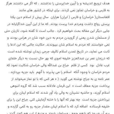
هدف ترويج انديشه و يا آيين خداپرستی را نداشتند ، که اگر می داشتند هرگز
به فارس و خراسان تجاوز نمی کردند، برای اينکه در کشور های مانند
افغانستان( خراسان) و فارس ( ايران) هزاران سال پيش از اسلام دین يکتا
پرستی رواج داشت ومردم خدا پرست بودند. که ما از اين آيين خداگرايانه در
جايی ديگر اين مقاله بحث خواهيم کرد . جالب است تا گفته شود، تازيان حتی
از مسلمان شدن یعنی از گرويدن مردم به دين خود شان در هراس بودند و
نمی خواستند که مردم به اسلام شان بپيوندند. حکايت جالبی که اين ادعا را
ثابت می نمايد، در تاريخ تمدن اسلام تاليف جرجی زيدان نوشته شده است
که درزمان عمر بن عبدالعزیز خليفه اموی که بهر حال نسبت به ديگر خلفای
عرب عادل بود کسی از ظلم جراح بن عبدالله والی خراسان شکايت نمود که
مردم خراسان با وجود آنکه اسلام را می پذيرند با آنهم بايد جزيه بپردازند .
عمر نامه ی به جراح نوشته می گويد: ( « هر کس که با تو نماز ميخواند از
پرداخت جزيه معاف است » این فرمان عادلانه سبب شد که گروه انبوهی
اسلام آورند، و حاشيه نشينان به والی یاد آور شدند که اسلام اینان برای
نپرداختن جزيه است چه بهتر که آنها را با ختنه آزمايش کنی. جراح اين را برای
خليفه فرستاده اضافه کرد که با اسلام اينان مقدار جزيه رو به کمی گزارده و
بيم آن ميرود که بازهم جمعی مسلمان شوند و جزيه از اين هم کمتر گردد ،