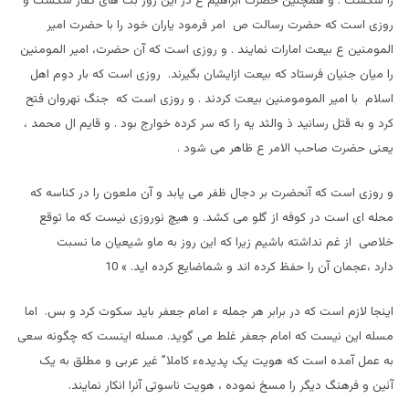
را شکست . و همچنين حضرت ابراهيم ع در اين روز بت های کفار شکست و
روزی است که حضرت رسالت ص امر فرمود ياران خود را با حضرت امير
المومنين ع بيعت امارات نمايند . و روزی است که آن حضرت، امير المومنين
را ميان جنيان فرستاد که بيعت ازايشان بگيرند. روزی است که بار دوم اهل
اسلام با امير المومومنين بيعت کردند . و روزی است که جنگ نهروان فتح
کرد و به قتل رسانيد ذ والثد يه را که سر کرده خوارج بود . و قايم ال محمد ،
يعنی حضرت صاحب الامر ع ظاهر می شود .
و روزی است که آنحضرت بر دجال ظفر می يابد و آن ملعون را در کناسه که
محله ای است در کوفه از گلو می کشد. و هيچ نوروزی نيست که ما توقع
خلاصی از غم نداشته باشيم زيرا که اين روز به ماو شيعيان ما نسبت
دارد ،عجمان آن را حفظ کرده اند و شماضايع کرده ايد. » 10
اينجا لازم است که در برابر هر جمله ء امام جعفر بايد سکوت کرد و بس. اما
مسله اين نيست که امام جعفر غلط می گويد. مسله اينست که چگونه سعی
به عمل آمده است که هويت يک پديدهء کاملا” غير عربی و مطلق به يک
آئين و فرهنگ ديگر را مسخ نموده ، هويت ناسوتی آنرا انکار نمايند.