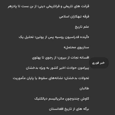
قرائت های تاریخی و فراتاریخی دینی؛ از بن بست تا پادزهر
فرقه تبهکاران اسلامی
علم تاریخ
«آینده فدراسیون روسیه پس از پوتین؛ تحلیل یک
سناریوی محتمل»
افسانه نجات از بیرون؛ از رجوی تا پهلوی
خبر فوری
پیرامون حوادث اخیر کشور به ویژه بدخشان
تحولات بدخشان؛ نشانه‌های سقوط یا پایان مأموریت
طالبان
کاوشِ چندو‌چونِ ماتریالیسم دیالکتیک
برگه های از تاریخ افغانستان