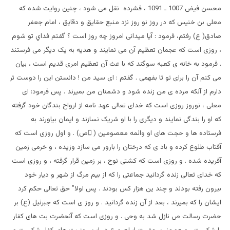
محسن فیض 1007 ـ 1091 ، فشرده نقل می شود ، چنین روايت شده که
معلی بن خنيس که در روز نو روز نزد منبع حقايق و دقايق ، امام جعفر
صادق( ع) رفتم، فرمود : آيا ميدانی امروز چه روز است ؟ گفتم فداي تو شوم
، روزی است که عجمان تعظيم آن می نمايند و هديه به يک ديگر می فرستند
. فرمود به خانه ی کعبه سوگند که با عث آن تعظيم امری قديم است ، بيان
می کنم آن را برای تو تا بفهمی . گفتم : ای سيد من ! دانستن اين را دوست تر
دارم از آنکه مرده ی من زنده شود و دشمنان من بميرند . پس فرمود: ای
معلی ، نوروز روزی است که خدای تعالی عهد نامه از ارواح بندگان خود گرفته
که او را بندگی نمایند و ديگری را با او شريک نسازند و ايمان بياورند به
فرستاده ها و حجت های او وائمه معصومين ( ٌص) . و اول روزی است که
آفتاب طلوع کرده و باد ی که درختان را بارور می سازد وزيده ، و خرمی زمين
آفريده شده . و روزی است که کشتی نوح ، بر زمين قرار گرفته ، و روزی است
که خدای تعالی زنده گردانيد جماعتی را که از بيم مرگ از شهر و ديار خود
بيرون رفته بودند و چند ين هزار کس بودند . پس اولا” حق تعالی حکم کرد
ايشان را که بميرند ، بعد از آن زنده گردانيد . و روز ی است که جبرئیل (ع) بر
حضرت رسالت ص نازل شد به وحی . و روزی است که آنحضرت بت های کفار