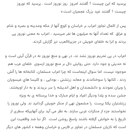
پرسيد که اين چيست ؟ گفتند امروز روز نوروز است . پرسيد که نوروز
چيست ؟ گفتند عيد بزرگ عجمیان است.»
پس از اکمال تجاوز اعراب بر خراسان و کوچ آنها از مکه ومدينه و بصره و شام
و عراق که تعداد آنها به ميليون ها نفر ميرسيد ، اعراب به معنی نوروز پی
بردند و انرا به خلفای خويش در جزيرةالعرب نيز گزارش کردند.
اعراب در پی تحريم نوروز نشد ند، در نهی و منع نوروز نه در قرآن آيتی است و
نه حديثی و جود دارد. حتی روایتی دال بر منع نوروز ازسوی خلفای عرب هم
موجود نيست. اما سوال اينجاست که چرا اعراب مسلمان، کتابخانه ها را آتش
زدند ، کتابها را سوختاندند و معابد زرتشتی ، بودايی ، و کلیسا هاي عيسويان
را ويران نمودند و دانشمندان و اهل انديشه را سر بريدند و به دار اويختند،
جشن سده و يلدا وديگر اعياد و ايام مبارک و خدا پرستانه ی به ویژه
زرتشتيان یکتا پرست را مشمول نهی از منکر خويش گردانيد ند. ولی نوروز را
نخواستند جزء از منکرات عربی سازند. به نظر می آيد برای آنهاييکه سطری از
تاريخ را به خوانش گرفته باشند پاسخ روشن است. اگر نبا شد واقعيت اين
است که تازيان مسلمان در تجاوز بر فارس و خراسان وهمه ء کشور های ديگر