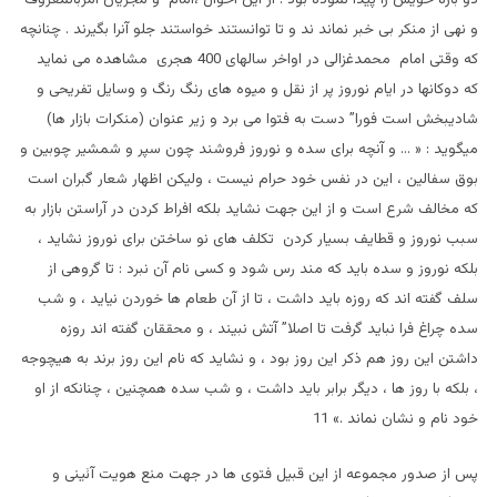
و نهی از منکر بی خبر نماند ند و تا توانستند خواستند جلو آنرا بگيرند . چنانچه
که وقتی امام محمدغزالی در اواخر سالهای 400 هجری مشاهده می نمايد
که دوکانها در ايام نوروز پر از نقل و ميوه های رنگ رنگ و وسايل تفريحی و
شاديبخش است فورا” دست به فتوا می برد و زير عنوان (منکرات بازار ها)
ميگويد : « … و آنچه برای سده و نوروز فروشند چون سپر و شمشير چوبين و
بوق سفالين ، اين در نفس خود حرام نیست ، ولیکن اظهار شعار گبران است
که مخالف شرع است و از اين جهت نشايد بلکه افراط کردن در آراستن بازار به
سبب نوروز و قطایف بسيار کردن تکلف های نو ساختن برای نوروز نشايد ،
بلکه نوروز و سده بايد که مند رس شود و کسی نام آن نبرد : تا گروهی از
سلف گفته اند که روزه بايد داشت ، تا از آن طعام ها خوردن نيايد ، و شب
سده چراغ فرا نبايد گرفت تا اصلا” آتش نبيند ، و محققان گفته اند روزه
داشتن اين روز هم ذکر اين روز بود ، و نشايد که نام اين روز برند به هيچوجه
، بلکه با روز ها ، ديگر برابر بايد داشت ، و شب سده همچنين ، چنانکه از او
خود نام و نشان نماند .» 11
پس از صدور مجموعه از اين قبيل فتوی ها در جهت منع هويت آئينی و