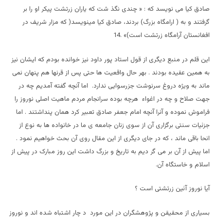
صادق کيا می نویسد که : « چندی نگذ شت که ياران زرتشت پيکر او را بر
گرفتند و به ( ارامگاه بزرگ) بردند، صادق کيا مينويسد( که مزار شريف در
افغانستان آرامگاه زرتشت است)» .14
اين قلم در منبع ديگری از قول استاد پور داود نيز خوانده بودم که ايشان نيز
به همين عقيده بودند . بهر حال واقعيت ها حتی پس از قرنها هم پنهان نمی
ماند به ويژه دروغ سرنوشت جزرسوايی ندارد. اما آنچه گفته آمديم چه در
جهت صلاح و چه در اغواء هرچه بوده سرانجام مردم ماهيت اصلی نوروز را
فراموش نموده و آنرا آنچه امام جعفر صادق تعبير کرد همان پنداشتند . اما
جزئيات سنتی برگزاری آن از سوی زنان جامعه ی ما در خانواده ها به نوع از
انحا باقی ماند ، که در جای ديگری از اين مقال روی آن بحث خواهيم نمود .
اما پيش از آن بر می گر ديم به تاريخ و بزرگ داشت اين روز مبارک در پيش از
اسلام و خاستگاه آن.
آيا نوروز آئين زرتشتی است ؟
بسياری از محقيقن و پژوهشگران در اين مورد د چار اشتباه شده اند و نوروز