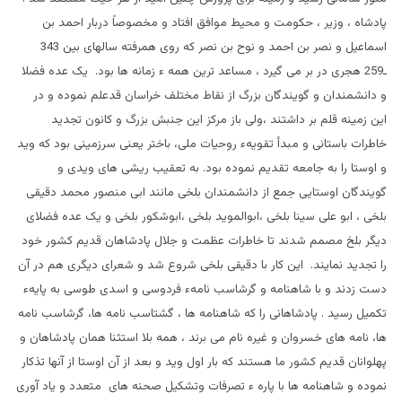
پادشاه ، وزير ، حکومت و محيط موافق افتاد و مخصوصاً دربار احمد بن
اسماعيل و نصر بن احمد و نوح بن نصر که روی همرفته سالهای بين 343
ـ259 هجری در بر می گيرد ، مساعد ترين همه ء زمانه ها بود. يک عده فضلا
و دانشمندان و گويندگان بزرگ از نقاط مختلف خراسان قدعلم نموده و در
اين زمينه قلم بر داشتند ،ولی باز مرکز اين جنبش بزرگ و کانون تجديد
خاطرات باستانی و مبدأ تقويهء روحيات ملی، باختر یعنی سرزمينی بود که ويد
و اوستا را به جامعه تقديم نموده بود. به تعقيب ريشی های ويدی و
گويندگان اوستايی جمع از دانشمندان بلخی مانند ابی منصور محمد دقيقی
بلخی ، ابو علی سينا بلخی ،ابوالمويد بلخی ،ابوشکور بلخی و یک عده فضلای
ديگر بلخ مصمم شدند تا خاطرات عظمت و جلال پادشاهان قديم کشور خود
را تجديد نمايند. اين کار با دقيقی بلخی شروع شد و شعرای ديگری هم در آن
دست زدند و با شاهنامه و گرشاسب نامهء فردوسی و اسدی طوسی به پايهء
تکميل رسيد . پادشاهانی را که شاهنامه ها ، گشتاسب نامه ها، گرشاسب نامه
ها، نامه های خسروان و غيره نام می برند ، همه بلا استثنا همان پادشاهان و
پهلوانان قديم کشور ما هستند که بار اول ويد و بعد از آن اوستا از آنها تذکار
نموده و شاهنامه ها با پاره ء تصرفات وتشکيل صحنه های متعدد و ياد آوری