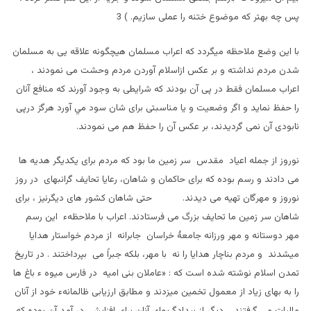
پس چه بهتر که موضوع ختنه را عملی سازيم. ) 3
با این وضع ملاحظه ميگردد که اعراب مسلمان هیچگونه علاقه یی به مسلمان
شدن مردم نداشته و بر عکس ازاسلام آوردن مردم وحشت می نمودند ،
اعراب مسلمان فقط در پی آن بودند که شرايطی به وجود آورند که منافع آنان
را حفظ نماید و اگر وضعيت و يا مناسبتی برای شان سود مي آورد هرگز درپی
نابودی آن نمی گرديدند، بر عکس آن را حفظ هم می نمودند.
نوروز از جمله اعياد مقدس سر زمين ما بود که مردم برای يکديگر هديه ها
می دادند و رسم بوده که برای حاکمان و شاهان، رعایا تحایف گرانبهای در روز
نوروز و مهرگان تهيه می دیدند. حتی شاهان کشور های ديگرنیز ، برای
شاهان سر زمین ما تحایف بزرگ می فرستادند. اعراب با ملاحظهء اين رسم
مهر دوستانه و مهر ورزانه جامعۀ خراسان جابرانه از مردم خواستار هدايا
میشدند و مردم بناچار هدايا را نه با مهر، بلکه جبراً می بپرداختند . در تاریخ
تمدن اسلام نوشته شده است که : «عاملان بنی اميه در فارس ميوه ء باغ ها
را به بهای زياد از معمول تخمین ميزدند و مطابق ارزيابی ظالمانهء خود از آنان
مالیات می گرفتند . ديگر از بيدادگريهای آنان برای افزايش در آمد،آن بوده که