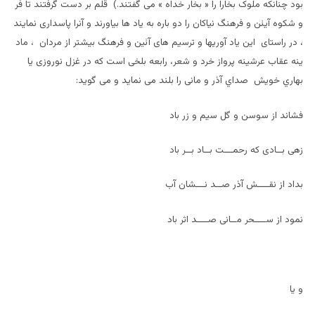
بود چنانکه ملوک بخارا را « بخار خداه » می گفتند.) قلم بر دست گرفتند تا فر
و شکوه آيئن و فرهنگ نياکان را دو باره به ياد ها بياورند و آنرا پاسداری نمايند
، در راستای اين ياد آوریها و ترسيم های آئين و فرهنگ بیشتر از مردان ، ماد
ينه عقاب عرشينه پرواز خرد و شعر، رابعه بلخی است که در غزل نوروزی يا
بهاري خويش صداي آذر و مانی را بلند می نمايد و می گويد:
فشاند از سوسن و گل سيم و زر باد
زهی بــادی که رحمـــت بــاد بــر باد
بداد از نقــــش آذر صــد نـــشان آب
نمود از ســــحر مــانی صــــد اثر باد
و يا