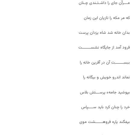
مـــرآن جای را داشـتـندی چـنان
که مر مکه را تازيان اين زمان
بدان خانه شد شاه يزدان پرست
فرود آمد از جايگاه نشســـــــت
ببســـــــت آن در آفرين خانه را
نماند اندرو خويش و بيگانه را
بپوشيد جامهء پرســـتش بلاس
خرد را چنان کرد بايد ســــپاس
بيفگند ياره فروهــــــشت موی