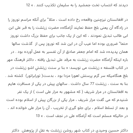
ديدند که انتساب تخت جمشيد را به سليمان تکذيب کنند . » 12
در افغانستان نيزچنين واقعهء رخ داده است ، مثلا” برای آنکه مراسم نوروز را
در زادگاه آن يعنی بلخ حفظ نمايند آرامگاهء حضرت زرتشت را به قبر علی ابن
ابی طالب تبديل نمودند ، که اين از يک جانب برای حفظ بزرگ داشت نوروز
حتما” ضروری بوده اما عيب آن در اين شد که نوروز پس از گذشت سالها
همان پديدهء شد که امام جعفر صادق از آن تفسير به عمل آورده بود . در
باره اينکه آرامگاه حضرت زرتشت به مرقد علی تبديل يافته ، داکتر فرهنگ مهر
در کتاب فلسفه ء زرتشت می نويسد: « بنا بر سنت زرتشتي اشو زرتشت در
بلخ هنگاميکه سر گرم پرستش اهورا مزدا بود ، بدست( تورابراتور) کشته شد .
بنا به سنت ، زرتشت 77 سال داشت . سالهای پيش در يکی از مسافرت هايم
به افغانستان در مزار شريف ( که مشهور به مزار علی است ) از يک نفر
شنيدم که می گفت مزار شريف ، مزار يکی از بزرگان پيش از اسلام بوده است
و بعد از تسلط اسلام ، برای جلو گيری از تخريب ، آن را مزار علی خوانده اند ،
در حاليکه مسلم است که آرامگاه علی در نجف است . » 13
داکتر حسين وحيدی در کتاب شهر روشن زرتشت به نقل از پژوهش داکتر