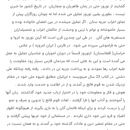
گشايند از نوروز حتی در زمان طاهريان و صفاريان در تاريخ کشور ما خبری
نيست ، بطوری يقين نوروز تجليل می شده اما نه چونان روزگاران پيش از
تجاوز اعراب جزيه ستان . اگر تجليل ميشده در بين اعضای خانواده بوده و
بسيار خاموشانه و توام با ترس و وحشت از حاکمان اعراب و تحصيلداران
مستعربه های آنان . در طی اين چندين قرن است که آيئن نوروز به انزوا و
حتی به فراموشی سپرده می شود. در فارس ( ايران امروزه ) بر عکس
خراسان( افغانستان) ازنوروز قسماً در دوران امويان و عباسيان تجليل به عمل
می آمده است و اين به علتی است که مردمان فارس بسيار زود مقاومت را
عليه اعراب رها نمودند و به پرداخت جزيه تن در دادند، رفته رفته چنانکه علی
دشتی در کتاب 23 سال مينويسد: « ايرانيان مطابق شيوه ملی خود در مقام
نزديک شدن به قوم فاتح بر آمدند و از در اطاعت و خدمت وارد شدند .
هوش و فکر و معلومات خود را در اختيار ارباب جديد خود گذاشتند زبان آنها
را آموختند و آداب انها را فرا گرفتند ، لغات قوم فاتح را تدوين و صرف و نحو
آن را درست کردند و برای اينکه فاتحان آنان را به بازی بگيرند از هيچگونه اظهار
انقياد و فرو تنی خود داری نکردند . در مسلمانی از خود عربها پيشی گرفتند و
حتی در مقام تحقير دين و عادات گذشته خود بر آمدند و به همان نسبت در