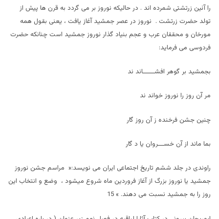
را آئين زرتشتی شمرده اند . در حاليکه نوروز بر می گردد به قرن ها پيش از
تولد حضرت زرتشت . نوروز در عصر جمشيد آغاز يافت ، یعنی بقول همه
مورخان و محققان عرب و عجم بنياد گذار نوروز جمشيد است چنانکه حضرت
فردوسی می فرمايد:
بجمشيد بر گوهر افشــــــاند ند
مر آن روز را نوروز خواند ند
چنين جشن فرخنده ز آن روز گار
بما ماند از آن خســـروان يا د گار
راوندی در جلد ششم تاريخ اجتماعی ايران می نويسد:« مراسم جشن نوروز
جمشيد يا نوروز بزرگ از آغاز فروردين ماه شروع ميشود ، وضع و انتخاب اين
روز را به جمشيد نسبت می دهند. » 15
ابوريحان بيرونی در کتاب آثارا لباقيه در فصل نهم زير عنوان ( در باره اعيادی