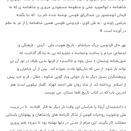
شاهنامه ء ابوالمويد بلخی و منظومه مسعودی مروزی و شاهنامه ی که به
فرمان ابومنصور بن عبدالرزاق طوسی نوشته شده نام برد که بنا بگفته
مرتضی راوندی : به ظن قوی ، فردوسی طوسی همین شاهنامه را از نثر به نظم
در آورده است. 8
بهر حال فردوسی بزرگ سرانجام ، تاريخ هويت ملی ، آيئنی ، فرهنگی و
اجتماعی مردم را ساخت وحماسه ء جاويدانه یی به يادگار گذاشت که
شوربختانه چشمان « نسل ياوه و خاکستر» از قرنها بدين طرف در نور آن نی
تواند باز شود. از بس که بتاريکها عادت نموده اند. پس از آن شاعران و
پژوهشگران بسيار ديگر به باز خوانی وباز گويی شکوه ، جلال ، فر و خرد پيش
از اسلام پرداخته اند. از شاد روان علی احمد کهزاد گفتار نيکویی است هم
اندرين باب که در کتاب تاريخ افغا نستان می نويسد :
« دانشمندان آريانا يا خراسان اين وقت بار ديگر به فکر افتادند تا در تربيت
ملی وتقويت روحيات قومی از تذکار کارنامه های پادشاهان و پهلوانان باستانی
مملکت کار بگيرند. اين مرام از مدتی در دلها نهفته بود تا دورهء علم پروری
منور سامانی رسيد و زمينه برای پرورش چنين اميد از هر حيث مستعد شد .