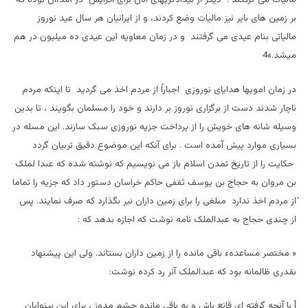
بر زمین های باير نیز ماليات وضع کردند، و از ایرانيان هر سال عيد نوروز
مالياتی بنام عيدی می گرفتند و در زمان معاويه این عيدی ده ميليون در هم
ميشد.»4
در زمان امویها هدايای نوروزی اجباراً از مردم اخذ می گرديد تا اینکه مردم
ناچار شدند دست از برگزاری نوروز بر دارند و خود را مسلمان بگویند ، تا بدين
وسیله شانه های خويش را از پرداخت جزيه نوروزی سبک سازند. اين مسله در
بسياری موارد پيش آمده است . برای آنکه اين موضوع دقیق تربیان گردد
حکایت را از تاريخ تمدن اسلام باز می نویسیم که نوشته شده که عبدا لملک
بن مروان به حجاج بن يوسف ثقفی حاکم خراسان دستور داد که جزيه را تماما
ًاز مردم اخذ ندارد مبلغی را برای زمين داران نير بگذارد که صرف نمايند. پس
از چندی حجاج به عبدالملک نامه نوشت که اجازه بدهد که :
« مختصر مساعدهء باقی مانده را از زمين داران بستاند. ولی اين پيشنهاد
بقدری ظالمانه بود که عبدالملک آنر رد کرده نوشت:
[ با آنچه گرفته ای قانع باش و به باقی مانده چشم مدوز ، برای اين بينوايان