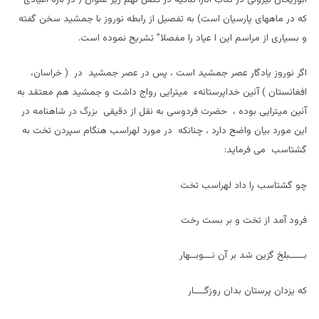
که در ماههای پارسيان است) به تفصيل از رابطه نوروز با جمشيد سخن گفته
و بسياری از مراسم اين ا عياد را مفصلا” تشريح نموده است.
اگر نوروز يادگار عصر جمشيد است ، پس در عصر جمشيد در ( خراسان،
افغانستان ) آئين خداپرستانهء ميترايی رواج داشت و جمشيد هم معتقد به
آئين ميترايی بوده ، حضرت فردوسی به نقل از دقيقی بزرگ در شاهنامه در
اين مورد بیان واضح دارد ، چنانکه در مورد لهراسب هنگام سپردن تخت به
گشتاسب می فرمايد:
چو گشتاسب را داد لهراسب تخت
فرود آمد از تخت و بر بست رخت
بـــــبلخ گزين شد بر آن نـــوبــهار
که يزدان پرستان بدان روزگــــار