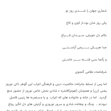
شماری جهان را شــــدی روز نو
يکی روز شان بود،از کوی و کاخ
بکام دل خويش، مــيــدان فــــراخ
جدا هريــکی بــــــزمی آراســتـــی
و زآنجا بسی فتـــنه بـــــر خاسـتی
شرفنامهء نظامی گنجوی
اما پس از تسلط جابرانهء حاکميت دينی و فرهنگی اعراب اين گوهر ذاتی نوروز
يعنی (زن) و همچنان (هوم)افشره ء شادی بخش خاص نوروز از حضور منع
گرديد. اما در خانه و خانواده های که اعراب و يا مستعربه ها رئيس فاميل
نبودند ، چنگ و چغانهء شادی و سرور نوروزی و آرايش های دل انگيز رواج
دو باره خويش را پيدا نموده بود . از اين احوال ،امام و مجريان امربالمعروف