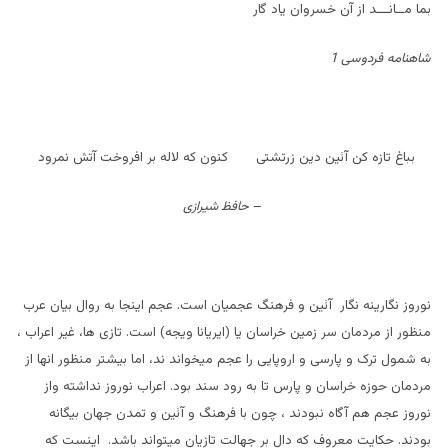
بما مــانـــد از آن خسروان ياد گار
شاهنامه فردوسی 1
بباغ تازه کن آئين دين زرتشتی کنون که لاله بر افروخت آتش نمرود
–
حافظ شیرازی
نوروز نگارينه نگار آئين و فرهنگ عجميان است. عجم اینجا به روال بيان عرب
منظور از مردمان سر زمين خراسان يا (ایريانا ويجه) است. تازی ها، غير اعراب ،
به شمول ترک و پارسی و اروپايی را عجم ميخواند ند، اما بيشتر منظور انها از
مردمان حوزه خراسان و پارس تا به رود سند بود. اعراب نوروز نداشته واز
نوروز عجم هم آگاه نبودند ، چون با فرهنگ و آئين و تمدن جهان بيگانه
بودند. حکايت معروف که دال بر جهالت تازيان ميتواند باشد. اينست که