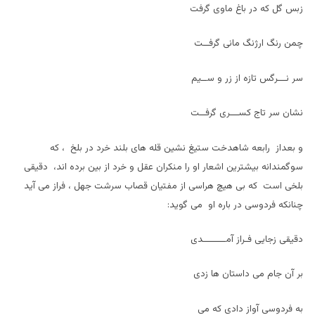
زبس گل که در باغ ماوی گرفت
چمن رنگ ارژنگ مانی گرفــت
سر نـــرگس تازه از زر و ســيم
نشان سر تاج کســـری گرفــت
و بعداز رابعه شاهدخت ستيغ نشين قله های بلند خرد در بلخ ، که
سوگمندانه بيشترين اشعار او را منکران عقل و خرد از بين برده اند، دقيقی
بلخی است که بی هيچ هراسی از مفتيان قصاب سرشت جهل ، فراز می آيد
چنانکه فردوسی در باره او می گويد:
دقيقی زجايی فـراز آمــــــــدی
بر آن جام می داستان ها زدی
به فردوسی آواز دادی که می