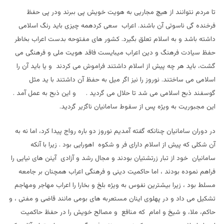
تا مردم نتوانند از هيچ مجاریی به هويت خويش پی ببرند ودر پی حفظ
فرخنده گی ناسوتی آن باشند. اعراب سعی کردهمه چيزی بايد رنگ اسلامی
داشته باشد و به اسلام تعلق بگيرد. کشور های مفتوحه بدست اعراب بخاطر
حفظ سيادت فرهنگ و دين اعراب ميبايست فاقد هويت ملی و فرهنگی می
گشت، بايد هر چه پيش از اسلام داشتند فراموش می کردند و يا بايد آن را
اسلامی می ساختند. نوروز را نيز اگر ميل به حفظ آن داشتند با يد مثل
گوسفند ذبح اسلامی می شد تا حلال می گرديد . و اين ذبح به عمل آمد .
اين مجبوريت به ويژه پس از سقوط سامانيان ناگزیر گرديد.
در دوران سامانيان چنانکه گفته آمديم نوروز دو باره رواج پيدا کرد، اما نه به
آن شکلی که پيش از اسلام دارای فر و شکوه اهورايی بود . زيرا با آنکه
سامانيان خود از تبار زرتشتيان بودند و مجال رشد و آزادی آيئن های نيايی را
فراهم نموده بودند ، اما حاکميت دينی و فرهنگی اعراب همچنان بر جامعه
مسلط بود ، زيرا بيشترين نفوس به ويژه بلخ و بخارا را اعراب مهاجر ومهاجم
تشکيل می داد و در پهلوی اينان مستعربه های بومی مانند قاضی و مفتی ، و
حاکم، ملا، و شيخ و امام که منافع و مصالح خويش را در حفظ حاکميت