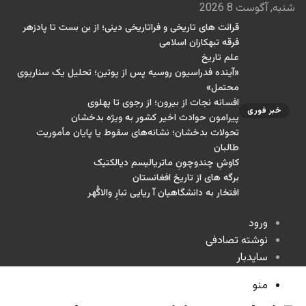
شنبه, آگوست 8 2026
قرائت های تاریخی و فراتاریخی دینی؛ از بن بست تا پادزهر
فرقه تبهکاران اسلامی
علم تاریخ
«آینده فدراسیون روسیه پس از پوتین؛ تحلیل یک سناریوی
محتمل»
افسانه نجات از بیرون؛ از رجوی تا پهلوی
خبر فوری
پیرامون حوادث اخیر کشور به ویژه بدخشان
تحولات بدخشان؛ نشانه‌های سقوط یا پایان مأموریت
طالبان
کاوشِ چندو‌چونِ ماتریالیسم دیالکتیک
برگه های از تاریخ افغانستان
افتخار به دانشگاهیان آ ریایی تبارِ والاگُهر
ورود
نوشته تصادفی
سایدبار
منو