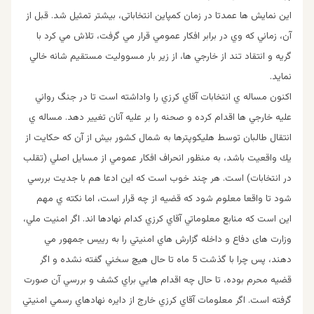
اين نمايش ها عمدتا در زمان كمپاين انتخاباتی، بيشتر تمثيل شد. قبل از
آن، زماني كه وي در برابر افكار عمومي قرار مي گرفت، تلاش مي كرد با
گريه و انتقاد تند از خارجي ها، از زير بار مسووليت مستقيم شانه خالي
نمايد.
اكنون مساله ي انتخابات آقاي كرزي را واداشته است تا در جنگ رواني
عليه خارجي ها اقدام كرده و صحنه را بر عليه آنان تغيير دهد. مساله ي
انتقال طالبان توسط هليكوپترها به شمال كشور بيش از آن كه حكايت از
يك واقعيت باشد، به منظور انحراف افكار عمومي از مسايل اصلي (تقلب
در انتخابات) است. هر چند خوب است كه اين ادعا هم با جديت بررسي
شود تا واقعا معلوم شود كه قضيه از چه قرار است، اما نكته ي مهم
اين است كه منابع معلوماتي آقاي كرزي كدام نهادها اند. اگر امنيت ملي،
وزارت های دفاع و داخله گزارش هاي امنيتي را به رييس جمهور مي
دهند، پس چرا با گذشت 5 ماه تا حال هيچ سخني گفته نشده و اگر
قضيه محرم بوده، تا حال چه اقدام هايي براي كشف و بررسي آن صورت
گرفته است. اگر معلومات آقاي كرزي خارج از دايره نهادهاي رسمي امنيتي