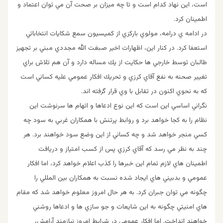
است، اين نهاد كدام است و تا چه ميزان بر صحت آن مي توان اعتماد و
اطمينان كرد.
در ادامه ي درامه، مولوي باركزي از كميسيون سمع شكايات انتخاباتي
استعفا كرد. در کنار این، اظهارات اخير صبغت الله مجددي مبني بر تجهيز
طالبان توسط خارجي ها حكايت از يك مساله دارد و آن هم تلاش براي
تغيير صحنه به نفع آقاي كرزي و تحريك افكار عمومي عليه كساني است
كه به نحوي اكنون در تقابل با وي قرار گرفته اند.
نگراني اساسي اين است كه اين نوع ادعاها و اتهام ها سرنوشت اين
نظام را به كجا خواهد برد و روابط پرتنش با همكاران غربي به سود چه
كسي منجر خواهد شد و چه كساني از اين وضع سود خواهند برد. هر
چند به نظر مي رسد كه آقاي كرزي پس از كسب امتياز و دريافت
اطمينان هاي لازم تمام اين خبرها را كذب اعلام خواهد كرد، اما افكار
عمومي و بدبيني هاي ايجاد شده نسبت به همكاران بين المللي را
چگونه مي توان جبران كرد. به هر حال امروز معلوم خواهد شد كه مقام
هاي امنيتي چگونه به اين شايعات و جو سازي ها و ادعاها روشني
خواهند انداخت. اما افكار عمومي در شرايط امروز نيازمند آرامش،