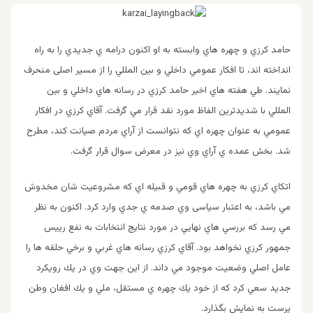
حامد كرزي و چهره هاي وابسته به او اكنون درامه ي جديدي را به راه
انداخته اند، تا افكار عمومي داخلي و بين المللي را از مسير اصلی منحرف
نمايند. طي هفته هاي اخير حامد كرزي در رسانه هاي داخلي و بين
المللي با شديدترين الفاظ مورد نقد قرار مي گرفت. آقاي كرزي در افكار
عمومي به عنوان چهره اي كه نتوانست از آراي مردم صيانت كند، مطرح
شد. بخش عمده ي آراي وي نيز در معرض سوال قرار گرفت.
اتكاي كرزي به چهره هاي قومي و قبيله اي كه مشروعيت شان مخدوش
مي باشد، به اعتبار سیاسی وي صدمه ي جدي وارد كرد. اكنون به نظر
مي رسد كه بررسي هاي نهايي در مورد نتايج انتخابات به نفع رييس
جمهور كرزي نخواهد بود. آقاي كرزي رسانه هاي غربي و برخي حلقه ها را
عامل اصلي وضعيت موجود مي داند. از اين جهت وي در يك رويكرد
جديد سعي كرد كه از خود يك چهره ي مستقل، ملي و يك افغان وطن
پرست به نمايش بگذارد.