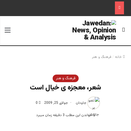
جستجو برای
منو
خانه
/
فرهنگ و هنر
فرهنگ و هنر
شعر، معجزه ی خیال است
جاودان
جولای 25, 2009
0
خواندن این مطلب 3 دقیقه زمان میبرد