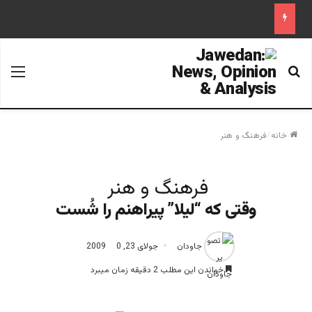
جستجو برای
منو
خانه
/
فرهنگ و هنر
فرهنگ و هنر
وقتی که “لیلا” پیراهنم را شُست
جاودان
جولای 23, 2009
0
خواندن این مطلب 2 دقیقه زمان میبرد