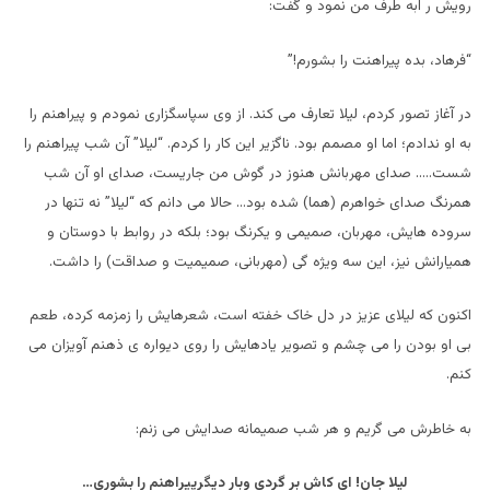
رویش ر ابه طرف من نمود و گفت:
“فرهاد، بده پیراهنت را بشورم!”
در آغاز تصور کردم، لیلا تعارف می کند. از وی سپاسگزاری نمودم و پیراهنم را
به او ندادم؛ اما او مصمم بود. ناگزیر این کار را کردم. “لیلا” آن شب پیراهنم را
شست….. صدای مهربانش هنوز در گوش من جاریست، صدای او آن شب
همرنگ صدای خواهرم (هما) شده بود… حالا می دانم که “لیلا” نه تنها در
سروده هایش، مهربان، صمیمی و یکرنگ بود؛ بلکه در روابط با دوستان و
همیارانش نیز، این سه ویژه گی (مهربانی، صمیمیت و صداقت) را داشت.
اکنون که لیلای عزیز در دل خاک خفته است، شعرهایش را زمزمه کرده، طعم
بی او بودن را می چشم و تصویر یادهایش را روی دیواره ی ذهنم آویزان می
کنم.
به خاطرش می گریم و هر شب صمیمانه صدایش می زنم:
لیلا جان! ای کاش بر گردی وبار دیگرپیراهنم را بشوری…