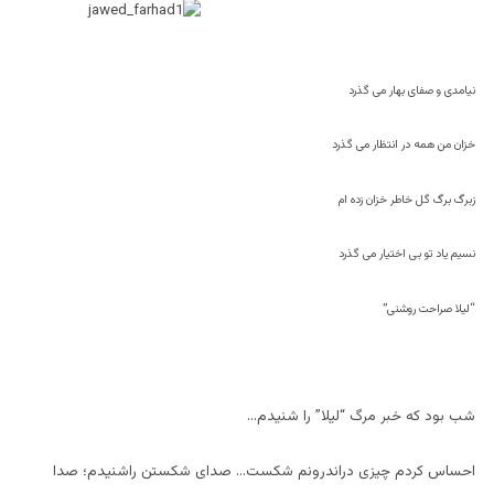
نیامدی و صفای بهار می گذرد
خزان من همه در انتظار می گذرد
زبرگ برگ گل خاطر خزان زده ام
نسیم یاد تو بی اختیار می گذرد
“لیلا صراحت روشنی”
شب بود که خبر مرگ “لیلا” را شنیدم…
احساس کردم چیزی دراندرونم شکست… صدای شکستن راشنیدم؛ صدا