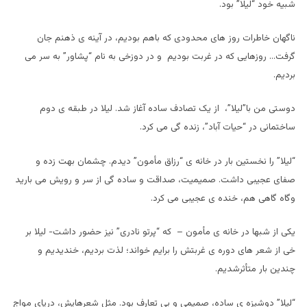
شبیه خود “لیلا” بود.
ناگهان خاطرات روز های محدودی که باهم بودیم، در آینه ی ذهنم جان
گرفت… روزهایی که در غربت بودیم و در دوزخی به نام “پشاور” به سر می
بردیم.
دوستی من با”لیلا”، از یک تصادف ساده آغاز شد. لیلا در طبقه ی دوم
ساختمانی در “حیات آباد”، زنده گی می کرد.
“لیلا” را نخستین بار در خانه ی “رزاق مأمون” دیدم. چشمان بهت زده و
صفای عجیبی داشت. صمیمیت، صداقت و ساده گی از سر و رویش می بارید
وگاه گاهی هم، خنده ی عجیبی می کرد.
یکی از شبها در خانه ی مأمون – که “پرتو نادری” نیز حضور داشت- لیلا بر
خی از شعر های دوره ی غربتش را برایم خواند؛ لذت بردیم، خندیدیم و
چندین بار متأثرشدیم.
“لیلا” دوشیزه ی ساده، صمیمی و بی تعارف بود. مثل شعرهایش، دریای مواج