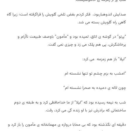
صدایش اندوهباربود، فکر کردم بغض تلخی گلویش را فراگرفته است؛ زیرا گاه
گاهی راه گلویش بسته می شد.
“پرتو” در گوشه ی اتاق، لمیده بود و “مأمون” باوصف طبیعت ناآرام و
پرخاشگرش، پی هم پلک می زد و چیزی نمی گفت.
“لیلا” باز هم زمزمه می کرد:
“امشب به بزم چشم تو تنها نشسته ام
چون لاله ی دمیده به صحرا نشسته ام”
شب به نیمه رسیده بود که “لیلا” از ما خداحافظی کرد و به طبقه ی دوم
ساختمانی که برادرش نیز با او زنده گی می کرد، رفت.
دقیقه ای نگذشته بود که بی محابا دروازه ی مهمانخانه ی مأمون را باز کرد و