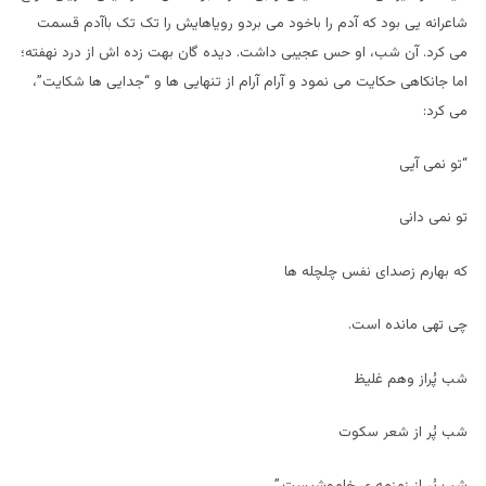
شاعرانه یی بود که آدم را باخود می بردو رویاهایش را تک تک باآدم قسمت
می کرد. آن شب، او حس عجیبی داشت. دیده گان بهت زده اش از درد نهفته؛
اما جانکاهی حکایت می نمود و آرام آرام از تنهایی ها و “جدایی ها شکایت”،
می کرد:
“تو نمی آیی
تو نمی دانی
که بهارم زصدای نفس چلچله ها
چی تهی مانده است.
شب پُراز وهم غلیظ
شب پُر از شعر سکوت
شب پُر از زمزمه ی خاموشیست.”