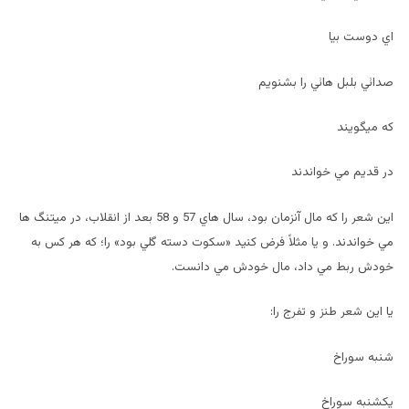
اي دوست بيا
صدائي بلبل هائي را بشنويم
که ميگويند
در قديم مي خواندند
اين شعر را که مال آنزمان بود، سال هاي 57 و 58 بعد از انقلاب، در ميتنگ ها
مي خواندند. و يا مثلاً فرض کنيد «سکوت دسته گلي بود» را؛ که هر کس به
خودش ربط مي داد، مال خودش مي دانست.
يا اين شعر طنز و تفرج را:
شنبه سوراخ
يکشنبه سوراخ