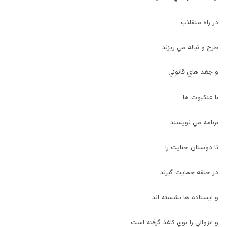
در راه منقلاب
طرح و تپاله مي ريزند
و جغد هاي قانوني
با عنکبوت ها
برنامه مي نويسند
تا دوستان جنايت را
در حلقه حمايت گيرند
و ايستاده ها نشسته اند
و انزوائي را بوي کاغذ گرفته است