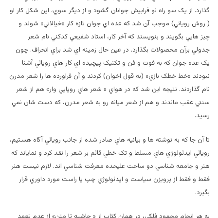
گذارد. از يک سو راه نو فراپيش جوانان گشود و از ديگر سوي، اين شکل کار او
( روش رويائي) موجب آن شد که عده اي جوان تازه کار «خيالاتي» شوند و
چيز هايي بگويند و بنويسند که آخر کار، استاد شفيعي کدکني نام شعر
جدولي برآن محصولات بگذارد. در عين حال زمينه اي شد براي انحراف. چون
يک عده جوان که به فوت و فن و تکنيک پيچيده اي کار هاي رويائي آشنا
نبودند «خط خطک بازي» (به قول اخوان) کردند و آن فراورده ها را شعر مدرن
نام گذاردند. نتيجه اين شد که در هواي « شعر هاي رويايي وار» هم از شعر
سنتي عقب ماندند و هم از شعر ميانه رو به شعر مدرن، که دست شان نمي
رسيد.
تا آن جا که به نوشته ها و بيانيه هاي صادر شده از جانب رويائي آگاه هستيم،
رويائي ايدئولوژي هاي مسلط و تک خطي قائم بر شعر را نقد کرد و نماياند که
هنر و جامعه شناسي دو ساحت عليحده معرفت شناسي اند. لازم نيست هنر
فقط و فقط از پرويزن سياست و ايدئولوژي چپ يا راست مورد داوري قرار
بگيرد.
به هر انجام محمود فلکي، در همان کتاب از « حاشيه تا متن» از عدم تعهد