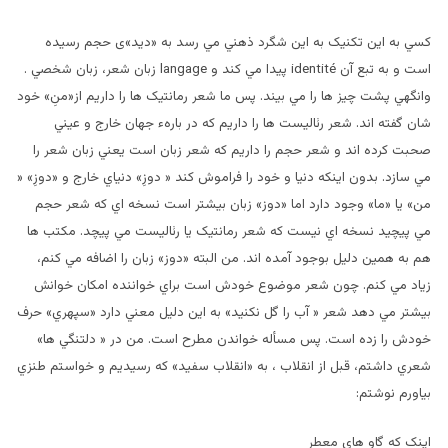
کسي به اين تکنيک به اين شگرد ذهني مي رسد به «ديد»ی حجم رسيده
است و به تبع آن identité پيدا مي کند و langage زبان شعر، زبان شخصي .
وانگهي پشت چيز ها را مي بيند. پس ما شعر رمانتيک ها را داريم از«منِ» خود
شان گفته اند. شعر رئاليست ها را داريم که در بارهء جهان خارج و عيني
صحبت کرده اند و شعر حجم را داريم که شعر زبان است يعني زبان شعر را
مي سازد. بدون اينکه دنيا و خود را فراموش کند « دوزِ» دنياي خارج و «دوزِ» «
من» يا «ما» وجود دارد اما «دوز» زبان بيشتر است نسخه اي که شعر حجم
مي پيچيد نسخه اي نيست که شعر رمانتيک يا رئاليست مي پيچد. مکتب ها
هم به همين دليل بوجود آمده اند. من البته «دوز» زبان را اضافه مي کنم،
زياد مي کنم. چون شعر موضوع خودش است براي خواننده امکان خوانش
بيشتر مي دهد شعر « آب را گل نکنيد» به اين دليل معني دارد «سپهري» حرف
خودش را زده است. پس مسأله خواندن مطرح است. من در « دلتنگي ها»
شعري داشتم، قبل از انقلاب ، به «انقلاب سفيد» که رسيديم و خواستم طنزي
بياورم نوشتم:
اينک که گاو هاي معطر