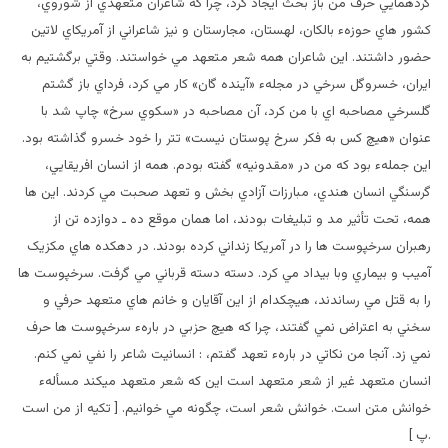
گردهمآيي حرف من باز بحث ايجاد کرد، چرا که شاعران متعهدي از شوروي،
کشور هاي حوزهء بالکان، لهستان، مجارستان و نيز شاعراني از آمريکاي لاتين
حضور داشتند. اين شاعران همه شعر متعهد مي خواستند. وقتي برگشتيم به
ايران، خسروگل سرخي در مجلهء «آينده گان» کار مي کرد، فرداي باز گشتم
گلسرخي مصاحبه اي با من کرد، آن مصاحبه در «سکوي سرخ» چاپ شد با
عنوان «هيچ کس به فکر سرخ پوستان نيست» تتر را خود خسرو گذاشته بود.
اين جملهء بود که من در «مقدونيه» گفته بودم. همه از انسان افريقايي،
گرسنگي انسان هندي، مبارزات آزادي بخش و تعهد صحبت مي کردند. اين ها
همه، تحت تأثير مد و تبليغات بودند، اما همان موقع ده ـ دوازده تن از
رهبران سرخپوست ها را در آمريکا زنداني کرده بودند. در دهکده هاي مکزيک
آميب و بيماري وبا بيداد مي کرد. دسته دسته قرباني مي گرفت. سرخپوست ها
را به قتل مي رساندند، هيچکدام از اين آقايان و خانم هاي متعهد حرفي و
سخني به اعتراض نمي گفتند، چرا که هيچ حزبي در بارهء سرخپوست ها حرف
نمي زد. آنجا من نکاتي در بارهء تعهد گفتم، : انسانيت شاعر را نفي نمي کنم.
انسان متعهد غير از شعر متعهد است اين که شعر متعهد ميکند مسألهء
خوانش متن است. خوانش شعر است، چگونه مي خوانيم. [ تکيه از من است
.پ ]