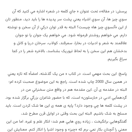
پرسش: در مقالهء تحت عنوان « جاي کلمه در شعر» اشاره مي کنيد که آن
سوي چيز ها، آن سوي اشياء يعني پشت سر پدیده ها را بايد ديد، منظور تان
از اين «آنسوي چيز ها» چيست؟ البته به قدر توان درکي از آن سخن و نوشته
دارم. مي خواهم روشنتر فرموله شود. مي خواهم يک جوان يا نو جوان
علاقمند به شعر و ادبيات در بخارا، سمرقند، کولاب، سرخان دريا و کابل و
بدخشان هم اين سخن را به لحاظ تيوريک بشناسد، بالاخره شعر را در کجا
سراغ بگيريم.
پاسخ: اين بحث مهمي است. در کتاب « من يک گذشته، امضأ» که تازه يعني
در همين سال 2003 چاپ شده است. راجع به اين موضوع صحبت کرده ام؛
البته در مقدمه ی آن .اين مقدمه هم در واقع متن سخنراني من در
گردهمآيي ادبي در «بارسلون» است، که با حضور شاعران بزرگي برگزار شده بود.
در پشت کلمه ها چي وجود دارد؟ پايه ی همه ی اين ها شک کردن است. بايد
مسلح به شک باشيم. البته اين بحث وقتی در اوایل قرن مطرح شد،
گفتگوهايي برانگيخت ، زياده روي هايي هم شد؛ انکار علم و غيره. اما من اين
معني را آنچنان بکار نمي برم که «چيز» و وجود اشيا را انکار کنم. معنايش اين