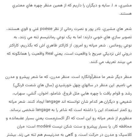
مشيري، ه. ا. سايه و ديگران را داريم که از همين منظر چهره هاي معتبري
هستند.
شعر هاي مشيري، نادر پور و نصرت رحاني از نظر poésie غني و قوي هستند،
تصوير سازي هاي خوبي دارند؛ اما به يک نوعي رمانتيسم تنه مي زنند، به
نوعي رومانس . شعر ميانه رو امروز، از کاراکتر ظاهري اش که بگذريم، کاراکتر
دروني اش نزديکي صريح با واقعيت است، يعني Real واقعيت را همانگونه که
مي بينند تعريف مي کنند.
منظر ديگر شعر ما منظرآوانگارد است. منظر مدرن، که ما شعر پيشرو و مدرن
مي ناميم. اين منظر در سالهاي چهل خورشيدي (سال هاي شصت فرنگي)
رشد و قوام يافت با چهره هايي مثل فروغ، شاملو، اخوان، آتشي، سهراب،
شفيعي و ديگران.هر کدام شان توانسته اند langage ايجاد کنند. شعر ميانه
رو کمتر استعداد اين را داشته است که شاعر را به langage شخصی برساند.
منظورم از شعر ميانه رو اين است که اگر اکسترِمِست يعني بسيار عقبمانده و
محافظه کار، يا بسيار پيشرو و سنت شکن نيست modéré است؛ ميان
کلاسيک و مدرن در حرکت است، و گاهی به مدرنيسم هم تنه مي زند. بيشتر