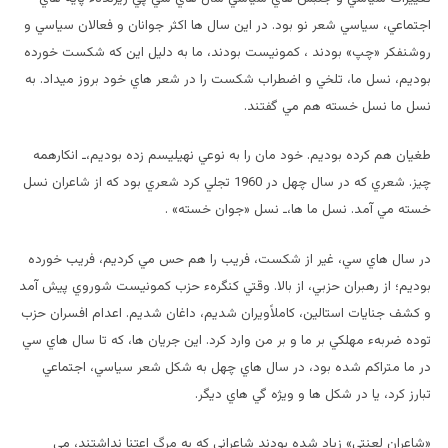
اجتماعي، سياسي شعر نو بود. در اين سال ها اکثر جوانان و فعالان سياسي و
روشنفکر «چپ» بودند ، کمونيست بودند، ما به دليل اين که شکست خورده
بوديم، نسل ما، تلخي و اضطراب شکست را در شعر هاي خود بروز ميداد. به
نسل ما نسل خسته هم مي گفتند.
طغيان هم کرده بوديم. خود مان را به نوعي نهیلیسم زده بوديم،ـ انکارهمه
چيز. شعري که در سال چهل در 1960 تجلي کرد شعري بود که از شاعران نسل
خسته مي آمد. نسل ما ها،ـ نسل «جوان خسته» .
در سال هاي سي، غير از شکست، فريب را هم حس مي کرديم، فريب خورده
بوديم؛ از رهبران حزبي، از بالا. وقتي کنگرهء حزب کمونيست شوروي پيش آمد
و کشف جنايات استالين، کاملاًويران شديم، داغان شديم. اعدام افسران حزب
توده ضربهء مهلکي بر ما و بر من وارد کرد. اين جريان ها، که تا سال هاي سي
در ما متراکم شده بود، در سال هاي چهل به شکل شعر سياسي، اجتماعي
تبارز کرد، يا در شکل ها و ويژه گي هاي ديگر.
«شاعران لعنتي» زياد شده بودند شاعراني که به مرگ اعتنا نداشتند، مي