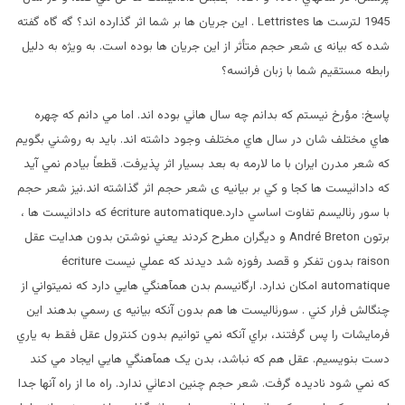
1945 لترست ها Lettristes . اين جريان ها بر شما اثر گذارده اند؟ گه گاه گفته
شده که بيانه ی شعر حجم متأثر از اين جريان ها بوده است. به ويژه به دليل
رابطه مستقيم شما با زبان فرانسه؟
پاسخ: مؤرخ نيستم که بدانم چه سال هائي بوده اند. اما مي دانم که چهره
هاي مختلف شان در سال هاي مختلف وجود داشته اند. بايد به روشني بگويم
که شعر مدرن ايران با ما لارمه به بعد بسيار اثر پذيرفت. قطعاً بيادم نمي آيد
که دادائيست ها کجا و کي بر بيانيه ی شعر حجم اثر گذاشته اند.نیز شعر حجم
با سور رئاليسم تفاوت اساسي دارد.écriture automatique که دادائيست ها ،
برتون André Breton و ديگران مطرح کردند يعني نوشتن بدون هدايت عقل
raison بدون تفکر و قصد رفوزه شد ديدند که عملي نيست écriture
automatique امکان ندارد. ارگانيسم بدن همآهنگي هايي دارد که نميتواني از
چنگالش فرار کني . سورئاليست ها هم بدون آنکه بيانيه ی رسمي بدهند اين
فرمايشات را پس گرفتند، براي آنکه نمي توانيم بدون کنترول عقل فقط به ياري
دست بنويسيم. عقل هم که نباشد، بدن يک همآهنگي هايي ايجاد مي کند
که نمي شود ناديده گرفت. شعر حجم چنين ادعائي ندارد. راه ما از راه آنها جدا