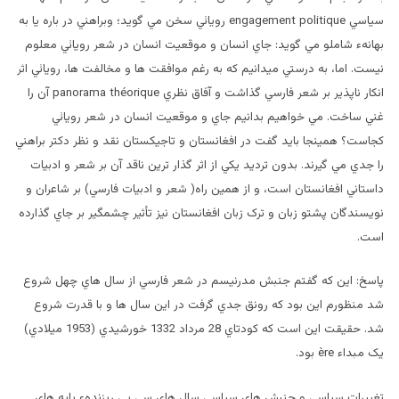
سياسي engagement politique رويائي سخن مي گويد؛ وبراهني در باره يا به
بهانهء شاملو مي گويد: جاي انسان و موقعيت انسان در شعر رويائي معلوم
نيست. اما، به درستي ميدانيم که به رغم موافقت ها و مخالفت ها، رويائي اثر
انکار ناپذير بر شعر فارسي گذاشت و آفاق نظري panorama théorique آن را
غني ساخت. مي خواهيم بدانيم جاي و موقعيت انسان در شعر رويائي
کجاست؟ همينجا بايد گفت در افغانستان و تاجيکستان نقد و نظر دکتر براهني
را جدي مي گيرند. بدون ترديد يکي از اثر گذار ترين ناقد آن بر شعر و ادبيات
داستاني افغانستان است، و از همين راه( شعر و ادبيات فارسي) بر شاعران و
نويسندگان پشتو زبان و ترک زبان افغانستان نيز تأثير چشمگير بر جاي گذارده
است.
پاسخ: اين که گفتم جنبش مدرنيسم در شعر فارسي از سال هاي چهل شروع
شد منظورم اين بود که رونق جدي گرفت در اين سال ها و با قدرت شروع
شد. حقيقت اين است که کودتاي 28 مرداد 1332 خورشيدي (1953 ميلادي)
يک مبداء ère بود.
تغييرات سياسي و جنبش هاي سياسي سال هاي سي پي ريزندهء پايه هاي