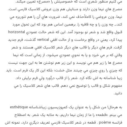
مي کنيم منظور شعري است که خصوصيتش را «مصرع» تعيين ميکند.
مصرع هاي نيما وزن دارند و مبنايش هم وزن عروض کلاسيک فارسي است.
نيما، وزن عروضي را کاملاًحذف نمي کند، ضرورت هاي آن را هم تئوريزه مي
کند،ـ چه وزن را و چه قافيه را. برهمين اساس هم بود که اين تحول مورد
قبول واقع شد و شعر نو بوجود آمد. اين که شعر حالت عمودي horizontal
پيدا کرد، يعني در واقع برخاست و از حالت افقي vertical گذشت، فرم جديد
گرفت. فرم هاي ديگر يا قالب هاي ديگر شعر کلاسيک افقي هستند و شعر
وقتي که بر مي خيزد و يا به نحوي عمودي ميشود، از زماني است که نيما
مصرع ها را زير هم مي نويسد و اين زير هم نوشتن ها به اين جهت نيست
که چيزي را روي چيزي مي چينند مثل خشت؛ بلکه اين کار يک فرم است. بايد
زيبا شناسانه به اش نگاه کرد. شعر را از قالب درآورد ولي فرم برايش داد.
مفهوم شکل و قالب را توضيح نمي دهم. قالب هاي شعر کلاسيک را مي
دانيد.
به هرحال! من شکل را به عنوان يک کمپوزيسيون زيباشناسانه esthétique
مي بينم. «قطعه» را ما از زمان نيما داريم، به مثابه يک شعر. به اصطلاح
فرانسه poème . قطعه در شعر کلاسيک فارسي تعريف ديگري دارد، نمونه اش