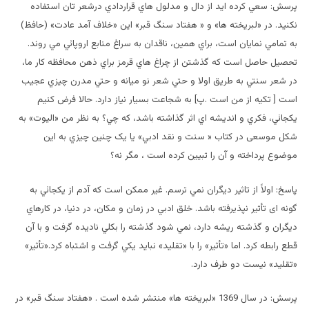
پرسش: سعي کرده ايد از دال و مدلول هاي قراردادي درشعر تان استفاده
نکنيد. در «لبريخته ها» و « هفتاد سنگ قبر» اين «خلاف آمد عادت» (حافظ)
به تمامي نمايان است، براي همين، ناقدان به سراغ منابع اروپائي مي روند.
تحصيل حاصل است که گذشتن از چراغ هاي قرمز براي ذهن محافظه کار ما،
در شعر سنتي به طريق اولا و حتي شعر نو ميانه و حتي مدرن چيزي عجيب
است [ تکيه از من است .پ] به شجاعت بسيار نياز دارد. حالا فرض کنيم
يکجائي، فکري و انديشه اي اثر گذاشته باشد، که چي؟ به نظر من «اليوت» به
شکل موسعی در کتاب « سنت و نقد ادبي» يا يک چنين چيزي به اين
موضوع پرداخته و آن را تبیین کرده است ، مگر نه؟
پاسخ: اولاً از تاثير ديگران نمي ترسم. غير ممکن است که آدم از يکجائي به
گونه ای تأثير نپذيرفته باشد. خلق ادبي در زمان و مکان، در دنيا، در کارهاي
ديگران و گذشته ريشه دارد، نمي شود گذشته را بکلي ناديده گرفت و با آن
قطع رابطه کرد. اما «تأثير» را با «تقليد» نبايد يکي گرفت و اشتباه کرد.«تأثير»
«تقليد» نيست دو طرف دارد.
پرسش: در سال 1369 «لبريخته ها» منتشر شده است . «هفتاد سنگ قبر» در