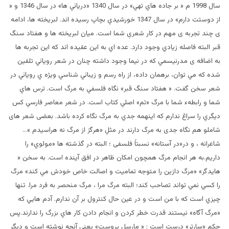
سال 1998 م « بر جاده هاي تهي» در سال 1340 «دريائي ها» در سال 1346 و «
از دوستت دارم» در سال 1347 خورشيدي بچاپ رسيده اند. لبريخته ها، ادامه
ی چند تجربه ی مهم در کار شعریِ شما است. ميان لبريخته ها و هفتاد سنگ
قبر البته فاصله زيادي وجود دارد. عده اي به اين عقيده اند که اين تجربه ها
به اضافه ی مدرنيسمي که در نيما وجود داشته چنان در شعر رويائي تلقين
شده که مي توان، برهمان داده، از راه رسم و زيبائي شناسي ويژه ي رويائي در
شعر سخن گفت. « هفتاد سنگ قبر» نگاه فلسفي به مرگ است. ترس هاي
شما و رابطهء شما با مرگ «تم» اصلي کتاب است. در شعر معاصر فارسي کس
ديگري را سراغ ندارم که اينهمه جدي به مرگ نگاه کرده باشد. بعضی شعر های
شاملو هم نگاه جدی به مرگ دارند در مثلِ «هرگز از مرگ نه هراسیدم »…
شاعرانه ، و در«در آستانه» نسبتاً فلسفی ؛ البته در گذشته ها «مولوي» را
داريم.به هر انجام مرگ همچون امکان ظاهر در افق آينده است. به سخن «
هايدگر» «مرگ دازین را متوجه تماميت و اصالت خاص خودش مي کند» مرگ
را کسي نمي تواند تصاحب کند؛ البته مرگ مرا ، مرگ منحصر به فرد مرا. تنها
چيزي است که با من است و در عين حال کنترول بر آن ندارم. آدم هايي که
«مرگ آگاه» نيستند قدرت خطر کردن و انجام دادن کار هاي بزرگ را ندارند.پس
حکم «سارتر» درست است : « مارسل پروست» يعني آنچه نوشته است و ديگر