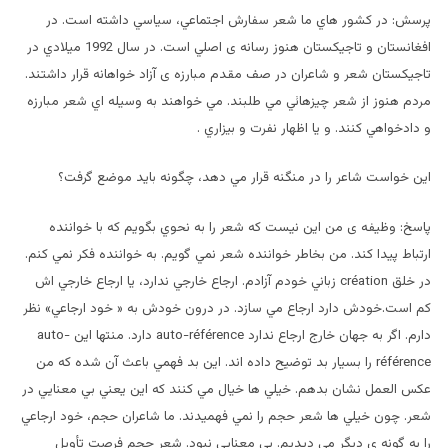
پرسش: در کشور هاي ما شعر سفارش اجتماعي، سياسي داشته است. در
افغانستان و تاجيکستان هنوز رسانه ی اصلي است. در سال 1992 ميلادي در
تاجيکستان شعر و شاعران در صف مقدم مبارزه ی آزاد خواهانه قرار داشتند.
مردم هنوز از شعر چيزهائي مي طلبند. مي خواهند به وسيله اي شعر مبارزه
و دادخواهي کنند. و يا اظهار نفرت و بيزاري .
اين خواست شاعر را در منگنه قرار مي دهد، چگونه بايد موضع گرفت؟
پاسخ: وظيفه ی من اين نيست که شعر را به نحوي بگويم که با خواننده
ارتباط پيدا کند. من بخاطر خواننده شعر نمي گويم. به خواننده فکر نمي کنم.
در خلق création زباني خودم آزادم. ارجاع خارجي ندارد، يا ارجاع خارجي اش
کم است.خودش دارد ارجاع مي سازد. در درون خودش به « خود ارجاعي» نظر
دارم. اگر به جهان خارج ارجاع ندارد auto-référence دارد. منتها اين auto-
référence را بسيار بد توضيح داده اند. اين بد فهمي باعث آن شده که من
عکس العمل نشان بدهم. خيلي ها خيال مي کنند که اين يعني بي معنايي در
شعر. چون خيلي ها شعر حجم را نمي فهميدند. ما شاعران حجم، خود ارجاعي
را به گونه ی ديگر مي ديديم. بي معنايي نبود. شعر حجم فرصت تأويل