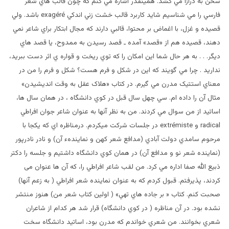
سخن به درازا مي کشد. همينقدر اشاره مي کنم که چون قالب هاي شعر
فارسي را مي شناسيم شايد کاربرد قالب خشت زني اندکي exagéré باشد. ولي
قصيده و غزل، با اغماض بر محتوا، قالبي دارند که مجال ابتکار براي شاعر نمي
دهند، قصيده هم از «قصد» آمده ـ قصد رسيدن به ممدوح، يا قصد هاي
ديگر. . . به هر حال شما اين امکان را که توي ريخت و قواره ي اثر دست ببريد،
نداريد . چرا مي گويند که اين در شکل و فرم هست؟ شکل و فرم را من در
معناي استتيک مدرن مي گيرم. در کتاب «هلاک عقل به وقت انديشيدن»
مثال آن را داده ام. سي چهل سال قبل در کوي دانشگاه ، در همان سال ها،
اساتيد از من سوال مي کردند. من به نظر آنها به عنوان شاعر جوان افراطي
radical و extrémiste در جلسات شرکت ميکردم. درمناظره اي که يکجا با
مرحوم سامدي دولت آبادي (مدافع شعر کهن و نمايندهء آن) و نادر نادرپور
(نماينده شعر نو و مدافع آن) در همان کوي دانشگاه داشتيم و جلسه را دکتر
ذبيع الله صفا اداره مي کرد. من لقب شاعر افراطي را، که آن ها عنوان می
کردند، پذيرفتم. قبول کردم که به عنوان نماينده شعر افراطي ( به زعم آنها)
صحبت کنم. کتاب « بر جاده هاي تهي» ( اولين کتاب شعر من) هنوز منتشر
نشده بود. در آن مناظره ( در کوي دانشگاه) قرار شد هر کدام از شاعران
شعري بخوانند. من شعري خواندم که مدرن بود، اساتيد دانشگاه سخت