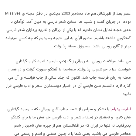
عصر بعد از ظهرِشانزدهم ماه دسامبر 2003 ميلادي در دفتر مجله ی Missives
بودم. در جريان گفت و شنيد ها، سخن شعر فارسي به ميان آمد. توآمان با
مدير مجله تمايل نشان داديم که با يکي از بزرگان و نظريه پردازان شعر فارسي
گفتگويي داشته باشيم. متفق الرأي به اين نتيجه رسيديم که چه کسي ميتواند
بهتر از آقاي رويائي باشد. مسوؤل مجله پذيرفت.
مي ماند موافقت رويائي. به رويائي زنگ زدم، باوجود انبوه کار و گرفتاري
خواست مرا با خوشروئي پذيرفت. مصاحبه يا گفتگو صورت گرفت و در همان
مجله به زبان فرانسه چاپ شد. اکنون که چند سالي از چاپ فرانسه ی آن مي
گذرد لازم دانستم متن فارسي آن در اختيار دوستداران شعر و ادب فارسي قرار
بگیرد.
لطیف پدرام
: با تشکر و سپاس از شما، جناب آقاي رويائي، که با وجود گرفتاري
هاي کاري، و تحقيق در زمينهء شعر و ادب فارسي،خواهش ما را براي گفتگو
پذيرفتید. نه تنها در ايران که در افغانستان هم از چهره هاي نامبردار شعر
معاصر فارسي مي باشيد يعني شما را با چنين صفتي و اسم و رسمي مي