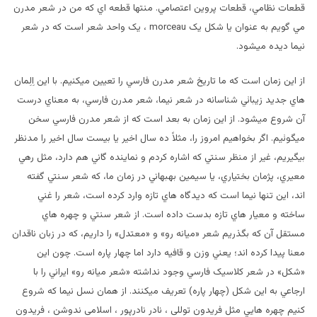
قطعات نظامي، قطعات پروين اعتصامي. منتها قطعه اي که من در شعر مدرن
مي گويم به عنوان يا شکل يک morceau ، يک واحد شعر است که در شعر
نيما ديده ميشود.
از اين زمان است که ما تاريخ شعر مدرن فارسي را تعيين ميکنيم. با اين اِلِمان
هاي جديد زيبائي شناسانه در شعر نيما، شعر مدرن فارسي، به معناي درست
آن شروع ميشود. از اين زمان به بعد است که از شعر مدرن فارسي سخن
ميگوئيم. اگر بخواهيم امروز را، مثلاً ده سال اخير يا بيست سال اخير را مدنظر
بيگيريم، غير از منظر سنتي که اشاره کردم و نماينده گاني هم دارد، مثل رهي
معيري، پژمان بختياري، يا سيمين بهبهاني در زمان ما، که شعر سنتي گفته
اند، اين تنها نيما است که ديدگاه هاي تازه وارد کرده است، شعر را غني
ساخته و معيار هاي تازه بدست داده است. از شعر سنتي و چهره هاي
مستقل آن که بگذريم شعر «ميانه رو» و «معتدل» را داريم، که در زبان ناقدان
معنا پيدا کرده اند؛ يعني وزن و قافيه دارد اما چهار پاره است. چون اين
«شکل» در شعر کلاسيک فارسي وجود نداشته «شعر ميانه رو» ايراني را با
ارجاعي به اين شکل (چهار پاره) تعريف ميکنند. از همان نسل نيما که شروع
کنيم چهره هايي مثل فريدون توللی ، نادر نادرپور ، اسلامی ندوشن ، فریدون