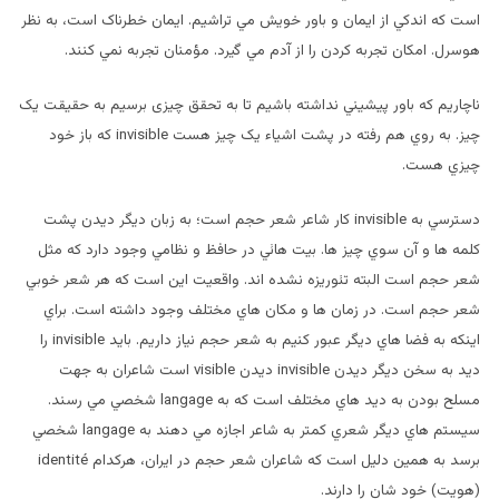
است که اندکي از ايمان و باور خويش مي تراشيم. ايمان خطرناک است، به نظر
هوسرل. امکان تجربه کردن را از آدم مي گيرد. مؤمنان تجربه نمي کنند.
ناچاريم که باور پيشيني نداشته باشيم تا به تحقق چیزی برسيم به حقيقت يک
چيز. به روي هم رفته در پشت اشياء يک چيز هست invisible که باز خود
چيزي هست.
دسترسي به invisible کار شاعر شعر حجم است؛ به زبان ديگر ديدن پشت
کلمه ها و آن سوي چيز ها. بيت هائي در حافظ و نظامي وجود دارد که مثل
شعر حجم است البته تئوريزه نشده اند. واقعيت اين است که هر شعر خوبي
شعر حجم است. در زمان ها و مکان هاي مختلف وجود داشته است. براي
اينکه به فضا هاي ديگر عبور کنيم به شعر حجم نياز داريم. بايد invisible را
ديد به سخن ديگر ديدن invisible ديدن visible است شاعران به جهت
مسلح بودن به ديد هاي مختلف است که به langage شخصي مي رسند.
سيستم هاي ديگر شعري کمتر به شاعر اجازه مي دهند به langage شخصي
برسد به همين دليل است که شاعران شعر حجم در ايران، هرکدام identité
(هويت) خود شان را دارند.