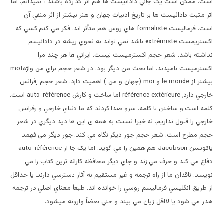
است. ممکن است يک جائي دادائيست ها هم اثر گذارده باشند ، نميدانم. اما
اثر مثبت دادائيست ها بر تاريخ ادبيات جهان و هنر بيشتر از اثر منفي آن
است. فرماليست formaliste هاي روس هم متأثر اند. فکر مي کنم کسي که
اکستريمست extrémiste باشد نمي تواند به نحوي ريشه در دادائيسم
نداشته باشد. شعر حجم اکسترميست نيست. ايراني ها هر چند مرا
اکسترميست ناميدند. اما بحث من ديگر بود. در شعر حجم براي من واژهmot
بيشتر از le monde و moi (جهان و من ) اهميت دارد. شعر حجم رفرانس
خارجي دارد, référence extérieure اما ساخت و کارش auto-référence است.
کلمه است و ساختن با کلمه. سرو صدا کردند که ما دنياي خارجي و رفرانس
خارجي را قبول نداريم. نه خير! نسبت به همه ی اين ها ديد ديگري در شعر
حجم مطرح است. شعر حجم جور ديگر نگاه مي کند. جور ديگر می فهمد
ياکوبسن Jacobson هم همين را مي گويد. اما يک جا از auto-référence
دفاع مي کند و حرف مي زند و جاي ديگر محافظه کارانه ترين کتاب را مي
نويسد. ناقدان ما از راه ترجمه و غير مستقيم به آثار دسترسي دارند. يا حداقل
از طريق انگليسي فرماليسم روسي را خوانده اند. طبعاً معناي اصلي در ترجمه
هدر مي شود يا لااقل زيان مي بيند و حتي بعضاً وارونه ميشود.