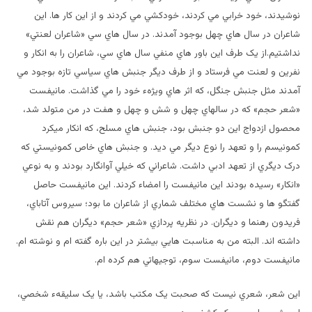
نوشيدند، خود خرابي مي کردند، خودکشي مي کردند و از اين کار ها. اين
شاعران در سال هاي چهل بوجود آمدند. در سال هاي سي «شاعران لعنتي»
نداشتيم.از يک طرف اين باور هاي منفي سال هاي سي، شاعران را به انکار و
نفرين و لعنت مي فرستاد و از طرف ديگر جنبش هاي سياسي تازه بوجود مي
آمدند مثل جنبش جنگل، که اثر هاي ويژهء خود را مي گذاشت. مانيفست
«شعر حجم» که در سالهاي چهل و شش و چهل و هفت در من متولد شد،
محصول ازدواج اين دو جنبش بود، جنبش هاي مسلح، که انکار ميکرد
کمونيسم را و تعهد را نوع ديگر مي ديد. و جنبش هاي خاص کمونيستي که
درک ديگري از تعهد ادبي داشت. شاعراني که خيلي آوانگارد بودند و به نوعي
«انکار» رسيده بودند اين مانيفست را امضاء کردند. اين مانيفست حاصل
گفتگو ها و نشست هاي مختلف شماري از شاعران ما بود؛ سيروس آتاباي،
فريدون رهنما و ديگران. در نظريه پردازي «شعر حجم» ديگران هم نقش
داشته اند. البته من به مناسبت هايي بيشتر در اين باره گفته ام و نوشته ام.
مانيفست دوم، مانيفست سوم، توجيهاتي هم کرده ام.
اين شعر، شعري نيست که صحبت يک مکتب باشد، يا يک سليقهء شخصي،