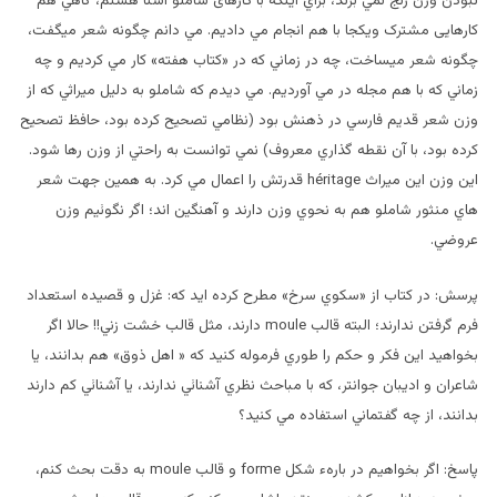
نبودن وزن رنج نمي برند، براي اينکه با کارهای شاملو آشنا هستم، گاهي هم
کارهایی مشترک ویکجا با هم انجام مي داديم. مي دانم چگونه شعر ميگفت،
چگونه شعر ميساخت، چه در زماني که در «کتاب هفته» کار مي کرديم و چه
زماني که با هم مجله در مي آورديم. مي ديدم که شاملو به دليل ميراثي که از
وزن شعر قديم فارسي در ذهنش بود (نظامي تصحيح کرده بود، حافظ تصحيح
کرده بود، با آن نقطه گذاري معروف) نمي توانست به راحتي از وزن رها شود.
اين وزن اين ميراث héritage قدرتش را اعمال مي کرد. به همين جهت شعر
هاي منثور شاملو هم به نحوي وزن دارند و آهنگين اند؛ اگر نگوئيم وزن
عروضي.
پرسش: در کتاب از «سکوي سرخ» مطرح کرده ايد که: غزل و قصيده استعداد
فرم گرفتن ندارند؛ البته قالب moule دارند، مثل قالب خشت زني!! حالا اگر
بخواهيد اين فکر و حکم را طوري فرموله کنيد که « اهل ذوق» هم بدانند، يا
شاعران و اديبان جوانتر، که با مباحث نظري آشنائي ندارند، يا آشنائي کم دارند
بدانند، از چه گفتماني استفاده مي کنيد؟
پاسخ: اگر بخواهيم در بارهء شکل forme و قالب moule به دقت بحث کنم،