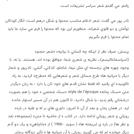
رفتم. مي گفتم شعر سراسر تشريفات است.
نادر پور مي گفت: شعر ادغام مناسب محتوا و شکل درهم است؛ انگار کودکان
توأمان و دو قلوي شعراند. منظورم اين بود که محتوا را فرم مي سازد ما بايد
تمام محتوا را فرم بگيريم.
پرسش: صرف نظر از اينکه چه کساني با بيانيهء «شعر حجم»
(اسپاسمانتاليسم)،ـ نظريه ی شعریِ شما، موافق بوده اند، هستند، يا نه، با
وجود چهره هاي برجسته اي مثل نيما، شاملو، کدکني، آتشي، نادرپور و شمار
ديگر با «بيانيه ها» طرح مسائل شعر و شعرهايي که «مطرح» کرديد، به راه
ناکوبيده اي رفتيد که فقط نشان قدم هاي خود تان را دارد ؛ به زبان ديگردر
متنِ «سبک زمانه» style de l’époque «سبک شخصي » خود را هم بصورت
درخشاني رقم زديد، يا شکل داديد، تا اکنون هم در آن مسير استوار مانده
ايد. در همان زمان و بعد از آن تا امروز، داوري هاي بر له و عليه در بارهء
رويائي و شعر رويائي ادامه دارد. در کتاب « از حاشيه تا متن» (مجموعهء نقد
و نظر ها) در باره ی لبریخته ها» ( سويد : 1966 ) از «باباچاهي» و يک دو آدم
ديگر خوانده ام که مي گويند رويائي با آن «بيانيه ها » تأثير دوگانه برجاي