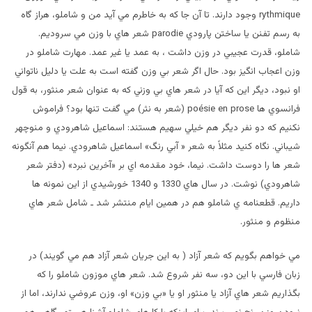
rythmique وجود دارند. تا آن جا که به خاطرم مي آيد من و شاملو، هراز گاه
به رسم تفنن يا ساختن پارودي parodie شعر هاي با وزن مي سروديم.
شاملو، قدرت عجيبي در وزن داشت ، به عمد يا غير عمد. مهارت شاملو در
وزن اعجاب انگيز بود. حال اگر شعر بي وزن گفته است به علت يا دليل ناتواني
او نبود، ديگر اين که آيا در شعر هاي بي وزني که به عنوان شعر منثور، به قول
فرانسوي ها poésie en prose (شعر به نثر) مي گفت تنها بود؟ فراموش
نکنيم که دو نفر ديگر هم خيلي سهيم هستند: اسماعيل شاهرودي و منوچهر
شيباني. نگاه کنيد مثلاً به شعر « آبي رنگ» اسماعيل شاهرودي. نيما هم آنگونه
شعر ها را دوست داشت. نيما، خود مقدمه اي بر «آخرين نبرد» (دفتر شعر
شاهرودي) نوشت. در سال هاي 1330 و 1340 خورشيدي از اين نمونه ها
داريم. قطعنامه ي شاملو هم در همين ايام منتشر شد ـ شامل شعر هاي
منظوم و منثور.
مي خواهم بگويم که شعر آزاد ( به اين جريان شعر آزاد هم مي گويند) در
زبان فارسي با اين دو، سه نفر شروع شد. شعر هاي موزون شاملو را که
بگذاريم شعر هاي آزاد يا منثور او يا «بي وزن» او، وزن عروضي ندارند، اما از