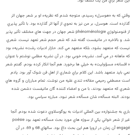
اين شعر براي من يک کشف بود.
وقتي که به «هوسرل» رسيدم، متوجه شدم که نظريهء او بر شعر جهان اثر
گذارده است. هوسرل، بر من نيز به نحوي از آنها اثر گذارده بود. با تأثير پذيري
از فنومنولوژي phénoménologie شعر جهان در جهت هاي مختلف تأثير پذير
شد. و بالاخره در مانيفست گفته شد که شعر حجم شعر تعهد نيست. شعري
نيست که متعهد بشود، بلکه متعهد مي کند. «بازار ادبيات رشت» نشريهء بود
که ماهانه در مي آمد، نشريهء خوبي بود. در آن نشريه مطلبي نوشتم با عنوان
« افسانهء مسؤوليت» به خيلي ها برخورد. هم آنجا انکار کرده بودم. گفتم شعر
نمي بايد متعهد باشد. اين کلام براي شماري از اهلِ فن شوک آور بود. يادم
است مصطفي رحيمي مقالهء تندي عليه من نوشت. تمام مبارزان و گروه هاي
شعري که متعهد بودند، با من و امضاء کننده گان مانيفست دشمن شده
بودند. البته مسألهء شان مسألهء شعر نبود، مبارزه سياسي بود.
باري به جشنوارهء بين المللي ادبيات به يوگوسلاوي دعوت شده بودم. آنجا
غير از شعر خواني يکي از سوژه هاي مورد بحث مسألهء تعهد بود poésie
engagé آن زمان در اروپا هم اين بحث داغ بود. سالهاي 68 و 69. در آن