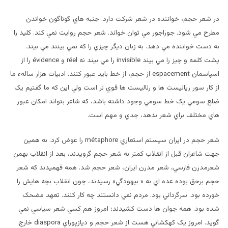
در شعر حجم، خواننده در شعر شرکت دارد. جنبه هاي گوناگون خواندن
مطرح مي شود. جوراجور مي توان خواند. شعر حجم روايت نمي کند. کليد را
به دست خواننده مي دهد. به زبان ديگر چيزي را که نمي بينند مي بيند.
پشت کلمه و چيز را مي بيند invisible را مي بيند نه réel و évidence را از
اسپاسمان espacement از حجم، از خط بايد عبور کنند. ادبيات هزار سالهء ما
از کار سور رياليست ها و رئاليست ها قوي تر است ولي اين که ما گفتيم يک
ضلع سومي يک خط سومي وجود داشته باشد، که شاعر بتواند امکان عبور
هاي مختلف براي شعر بدهد، جدي و مهم است.
شعر حجم در ايران سيستم استعاري métaphore را عوض کرد. به همين
جهت شاعران قبل از انقلاب کمتر به شعر حجم گرويدند، بعد از انقلاب بهمن
شعرمدرن فارسي، شعر مدرن ايران، شعر حجم شد. همه فهميدند که شعر
حجم برحق بوده عده اي به « بيهودگي» رسيدند، چون انقلاب بچه هايش را
خورده بود. سرگرداني بود. مردم نمي دانستند چه کار کنند. تعهد مضحک
شده بود. همه جوان ها دست کشيدند؛ امروز هم کسي شعر سياسي نمي
گويد. امروز يک کهکشاني هست از شعر حجم و ديازپوراي diaspora خارج.