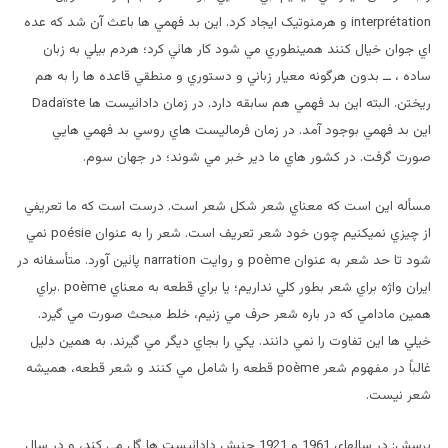
interprétation و هرمنوتيک ايجاد کرد. اين بد فهمي ها باعث آن شد که عده
اي جوان خيال کنند همينطوري مي شود کار هائي کرد؛ هردم بيلي به زبان
ساده ، ــ بدون هرگونه معيار زباني و دستوري و منطقي قاعده ها را به هم
ريختن. البته اين بد فهمي هم سابقه دارد. در زمان دادائيست ها Dadaïste
اين بد فهمي بوجود آمد. در زمان فرماليست هاي روسي بد فهمي هايي
صورت گرفت. در کشور هاي ما دير خبر مي شوند؛ در جهان سوم.
مسأله اين است که معناي شعر شکل شعر است. درست است که ما تعريفي
از چيزي نميکنيم چون خود شعر تعريف است. شعر را به عنوان poésie نمي
شود تا حد شعر به عنوان poème و روايت narration پائين آورد. متأسفانه در
ايران واژه براي شعر بطور کلي نداريم؛ يا براي قطعه به معناي poème .براي
همين مادامي که در باره شعر حرف مي زنيم، خلط مبحث صورت مي گيرد.
خيلي ها اين تفاوت را نمي دانند. يکي را بجاي ديگر مي گيرند. به همين دليل
غالباً در مفهوم شعر poème قطعه را شامل مي کنند و شعر قطعه، هميشه
شعر نيست.
پرسش: در سالهاي 1961 و 1921 جنبش دادائیست ها گل مي کند، و در سال