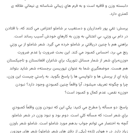
دلبسته وزن و قافيه است و به فرم هاي زيبائي شناسانه ی نیمائي علاقه ی
کمتري دارد.
پرسش: تقي پور نامداريان و دستغيب بر شاملو اعتراض مي کنند که، با افتادن
در دام بي وزني، بي اعتنائي به وزن به کارهاي خودش آسيب رساند است.
براهني هم با چنين دريافتي بر شاملو خرده مي گيرد. شعر شاملو از بي وزني
رنج مي برد، احساس کمبود مي کند. اين بحث ضرورت يا عدم ضرورت
«وزن»براي شعر از شمار مسائل تئوريک براي شاعران افغانستان و تاجيکستان
هم هست. موضعگيري شما به عنوان تيوريسن برجستهء شعر شايد بتواند
پاره اي از پرسش ها و دلواپسي ها را پاسخ بگويد. به راستي چيست اين وزن،
چرا و چگونه تعريف ميشود، آيا واقعاً چنين کمبودي وجود دارد؟ نبودن
«وزن» نقص، عدم کمال و کمبود است؟
پاسخ: دو مسأله را مطرح مي کنيد: يکي اين که نبودن وزن واقعاً کمبودي
براي شعر است؛ که مسأله کلي است. دوم بود و نبود وزن در شعر شاملو.
آنچه به اختصار مي توانم جواب بدهم مورد شاملو است. شاملو شعر باوزن
زياد دارد. در « هواي تازه» (يکي از دفتر هاي شعر شاملو) شعر هاي موزون