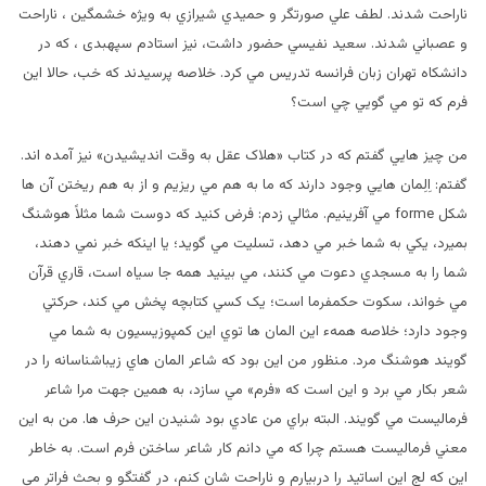
ناراحت شدند. لطف علي صورتگر و حميدي شيرازي به ويژه خشمگین ، ناراحت
و عصباني شدند. سعيد نفيسي حضور داشت، نيز استادم سپهبدی ، که در
دانشکاه تهران زبان فرانسه تدريس مي کرد. خلاصه پرسيدند که خب، حالا اين
فرم که تو مي گويي چي است؟
من چيز هايي گفتم که در کتاب «هلاک عقل به وقت انديشيدن» نيز آمده اند.
گفتم: اِلِمان هايي وجود دارند که ما به هم مي ريزيم و از به هم ريختن آن ها
شکل forme مي آفرينيم. مثالي زدم: فرض کنيد که دوست شما مثلاً هوشنگ
بميرد، يکي به شما خبر مي دهد، تسليت مي گويد؛ يا اينکه خبر نمي دهند،
شما را به مسجدي دعوت مي کنند، مي بينيد همه جا سياه است، قاري قرآن
مي خواند، سکوت حکمفرما است؛ يک کسي کتابچه پخش مي کند، حرکتي
وجود دارد؛ خلاصه همهء اين المان ها توي اين کمپوزيسيون به شما مي
گويند هوشنگ مرد. منظور من اين بود که شاعر المان هاي زيباشناسانه را در
شعر بکار مي برد و اين است که «فرم» مي سازد، به همين جهت مرا شاعر
فرماليست مي گويند. البته براي من عادي بود شنيدن اين حرف ها. من به اين
معني فرماليست هستم چرا که مي دانم کار شاعر ساختن فرم است. به خاطر
اين که لج اين اساتيد را دربيارم و ناراحت شان کنم، در گفتگو و بحث فراتر مي