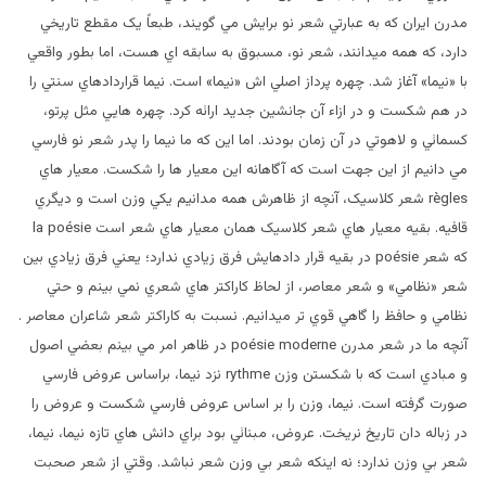
مدرن ايران که به عبارتي شعر نو برايش مي گويند، طبعاً يک مقطع تاريخي
دارد، که همه ميدانند، شعر نو، مسبوق به سابقه اي هست، اما بطور واقعي
با «نيما» آغاز شد. چهره پرداز اصلي اش «نيما» است. نيما قراردادهاي سنتي را
در هم شکست و در ازاء آن جانشين جديد ارائه کرد. چهره هايي مثل پرتو،
کسمائي و لاهوتي در آن زمان بودند. اما اين که ما نيما را پدر شعر نو فارسي
مي دانيم از اين جهت است که آگاهانه اين معيار ها را شکست. معيار هاي
règles شعر کلاسيک، آنچه از ظاهرش همه مدانيم يکي وزن است و ديگري
قافيه. بقيه معيار هاي شعر کلاسيک همان معيار هاي شعر است la poésie
که شعر poésie در بقيه قرار دادهايش فرق زيادي ندارد؛ يعني فرق زيادي بين
شعر «نظامي» و شعر معاصر، از لحاظ کاراکتر هاي شعري نمي بينم و حتي
نظامي و حافظ را گاهي قوي تر ميدانيم. نسبت به کاراکتر شعر شاعران معاصر .
آنچه ما در شعر مدرن poésie moderne در ظاهر امر مي بينم بعضي اصول
و مبادي است که با شکستن وزن rythme نزد نيما، براساس عروض فارسي
صورت گرفته است. نيما، وزن را بر اساس عروض فارسي شکست و عروض را
در زباله دان تاريخ نريخت. عروض، مبنائي بود براي دانش هاي تازه نيما، نيما،
شعر بي وزن ندارد؛ نه اينکه شعر بي وزن شعر نباشد. وقتي از شعر صحبت