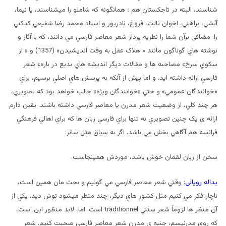
شناسند، البته در تاجکستان هم ؛ همانگونه که شاملو را ميشناسند، يا نيما،
آتشي، براهني، اخوان ثالث، فروغ، نادرپور و استاد محمد رضا شفيعي کدکني
را. مضافی برآن شما را نظريه پرداز شعر معاصر فارسي مي دانند، که با آثار و
نوشته هاي گوناگون مانند « هلاک عقل به وقت انديشيدن» (1357) و « از
سکوي سرخ» مصاحبه ها و مقالات ديگر انديشه هاي بديع در بارهء شعر
فارسي ارائه داشته ايد. و اما پيش از آنکه به پرسش هاي اصلي برسيم، براي
«خوانندگان عمومي» و حتي «خوانندگان ويژه» جالب خواهد بود که تصويري،
هر چند کلي، از وضعيت شعر مدرن يا معاصر فارسي داشته باشند. يقين دارم
ارائه ی يک چنين تصويري نه تنها براي فارسي زبان ها که براي اهالي فرهنگي
فرانسه هم آگاهي بخش مي باشد. اگر به سياق مثل سائر:
سخن از زبان لقمان خوش باشد، موردش همينجاست.
یداله رویائی
: وقتي شعر معاصر فارسي مي گوئيم و بحث مان همين است،
ناچار فکر مي کنيم مثل کشور هاي ديگر، چند منظر ميشود توش ديد. يکي از
آن منظر ها لزوماً شعر سنتي traditionnel است. اما، لابد منظور اين است،
که روي مدرنيسم، جنبه ی مدرن شعر معاصر فارسي صحبت کنيم. شعر