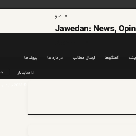
منو
جستجو برای
یشه
گفتگوها
ارسال مطالب
در باره ما
پیوندها
سایدبار
© 2023 جاودان.