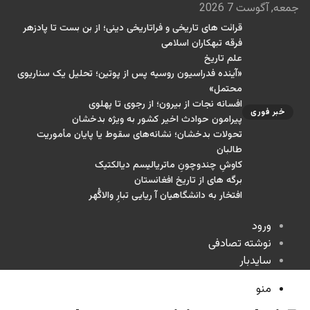
جمعه, آگوست 7 2026
قرائت های تاریخی و فراتاریخی دینی؛ از بن بست تا پادزهر
فرقه تبهکاران اسلامی
علم تاریخ
«آینده فدراسیون روسیه پس از پوتین؛ تحلیل یک سناریوی
محتمل»
افسانه نجات از بیرون؛ از رجوی تا پهلوی
خبر فوری
پیرامون حوادث اخیر کشور به ویژه بدخشان
تحولات بدخشان؛ نشانه‌های سقوط یا پایان مأموریت
طالبان
کاوشِ چندو‌چونِ ماتریالیسم دیالکتیک
برگه های از تاریخ افغانستان
افتخار به دانشگاهیان آ ریایی تبارِ والاگُهر
ورود
نوشته تصادفی
سایدبار
منو