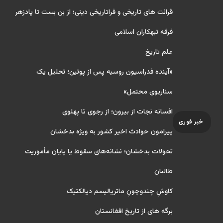
قرائت های تاریخی و فراتاریخی دینی؛ از بن بست تا پادزهر
فرقه تبهکاران اسلامی
علم تاریخ
«آینده فدراسیون روسیه پس از پوتین؛ تحلیل یک
سناریوی محتمل»
افسانه نجات از بیرون؛ از رجوی تا پهلوی
خبر فوری
پیرامون حوادث اخیر کشور به ویژه بدخشان
تحولات بدخشان؛ نشانه‌های سقوط یا پایان مأموریت
طالبان
کاوشِ چندو‌چونِ ماتریالیسم دیالکتیک
برگه های از تاریخ افغانستان