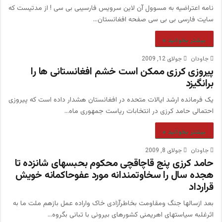
نامه اعتراضیه به مسوول آن لاین سرویس فارسیبی بی سی ! از مدتیست که
سایت فارسی بی بی سی صفحه افغانستان…
بیشتر بخوانید »
جاودان
جولای 12, 2009
پیروزی کرزی ممکن است خشم افغانستانی ها را
برانگیزد
یک فرمانده ارشد ایالات متحده در افغانستان هشدار داده است که پیروزی
احتمالی حامد کرزی در انتخابات ریاست جمهوری ماه…
بیشتر بخوانید »
جاودان
جولای 8, 2009
حامد کرزی پنج قاچاقچی محکوم بحبسهای شانزده تا
هجده سال را سخاوتمندانه مورد عفوحاکمانه خویش
قرارداد
بعد ازسالها جنگ ومقاومت بخاطرآزادی خاک واراده عمل بازهم ملت ما به
اثرغلبه سیاستهای اهریمنی کشورهای بیرونی با تبانی بگروه…