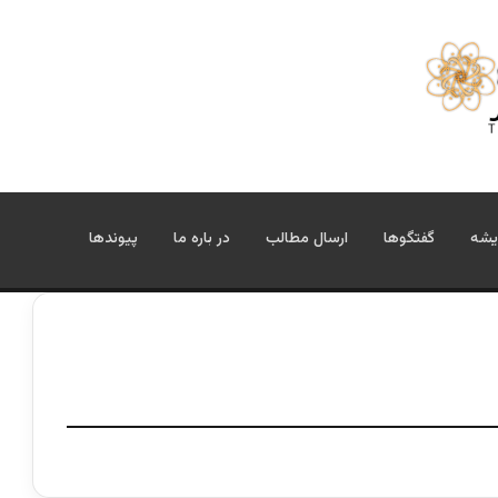
یشه
گفتگوها
ارسال مطالب
در باره ما
پیوندها