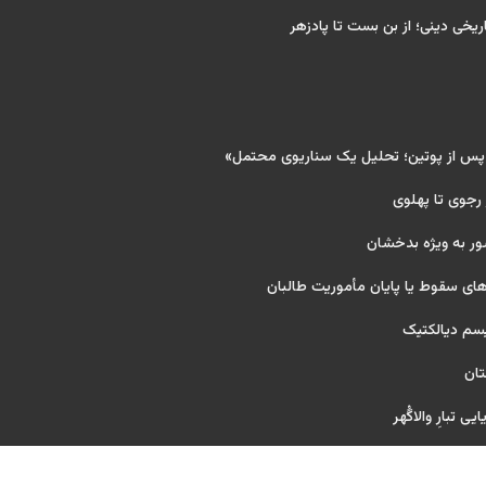
ریخی دینی؛ از بن بست تا پادزهر
 پس از پوتین؛ تحلیل یک سناریوی محتمل»
 رجوی تا پهلوی
ور به ویژه بدخشان
ای سقوط یا پایان مأموریت طالبان
یسم دیالکتیک
تان
ی تبارِ والاگُهر