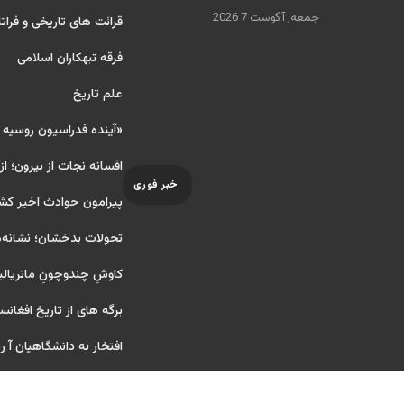
جمعه, آگوست 7 2026
قرائت های تاریخی و فراتا
فرقه تبهکاران اسلامی
علم تاریخ
«آینده فدراسیون روسیه
افسانه نجات از بیرون؛ از
خبر فوری
پیرامون حوادث اخیر کش
تحولات بدخشان؛ نشانه‌ه
کاوشِ چندو‌چونِ ماتریال
برگه های از تاریخ افغانس
افتخار به دانشگاهیان آ ریای