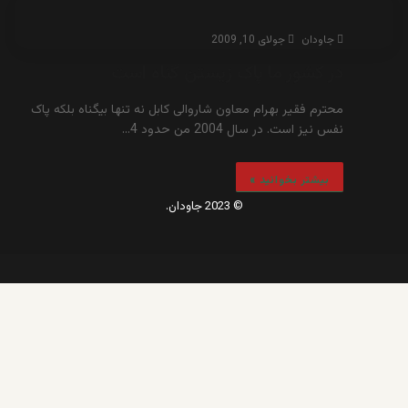
جاودان
جولای 10, 2009
در کشور ما پاک زیستن گناه است
محترم فقیر بهرام معاون شاروالی کابل نه تنها بیگناه بلکه پاک
نفس نیز است. در سال 2004 من حدود 4…
بیشتر بخوانید »
© 2023 جاودان.