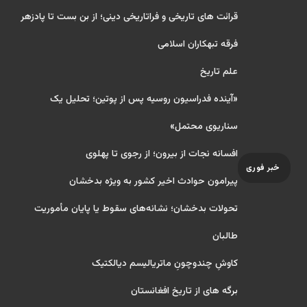
قرائت های تاریخی و فراتاریخی دینی؛ از بن بست تا پادزهر
فرقه تبهکاران اسلامی
علم تاریخ
«آینده فدراسیون روسیه پس از پوتین؛ تحلیل یک
سناریوی محتمل»
افسانه نجات از بیرون؛ از رجوی تا پهلوی
خبر فوری
پیرامون حوادث اخیر کشور به ویژه بدخشان
تحولات بدخشان؛ نشانه‌های سقوط یا پایان مأموریت
طالبان
کاوشِ چندو‌چونِ ماتریالیسم دیالکتیک
برگه های از تاریخ افغانستان