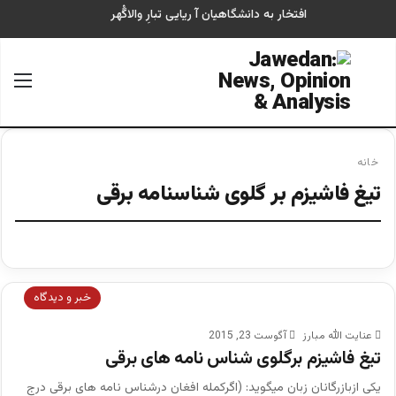
افتخار به دانشگاهیان آ ریایی تبارِ والاگُهر
جستجو برای
منو
خانه
تیغ فاشیزم بر گلوی شناسنامه برقی
خبر و دیدگاه
عنایت الله مبارز
آگوست 23, 2015
تیغ فاشیزم برگلوی شناس نامه های برقی
یکی ازبازرگانان زبان میگوید: (اگرکمله افغان درشناس نامه های برقی درج