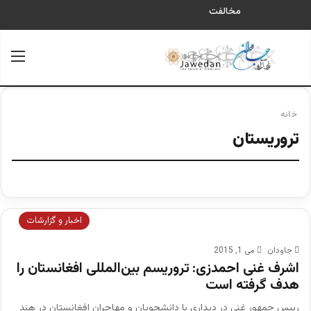
مخالفت
جستجو برای
منو
خانه
تروریستان
اخبار و گزارشات
جاودان
می 1, 2015
اشرف غنی احمدزی: تروریسم بین‌المللی افغانستان را
هدف گرفته است
رییس جمهور غنی در دیداری با دانشجویان و مهاجران افغانستان در هند