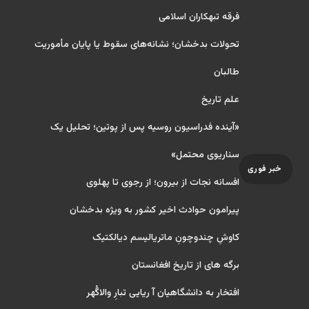
فرقه تبهکاران اسلامی
تحولات بدخشان؛ نشانه‌های سقوط یا پایان مأموریت
طالبان
علم تاریخ
«آینده فدراسیون روسیه پس از پوتین؛ تحلیل یک
سناریوی محتمل»
خبر فوری
افسانه نجات از بیرون؛ از رجوی تا پهلوی
پیرامون حوادث اخیر کشور به ویژه بدخشان
کاوشِ چندو‌چونِ ماتریالیسم دیالکتیک
برگه های از تاریخ افغانستان
افتخار به دانشگاهیان آ ریایی تبارِ والاگُهر