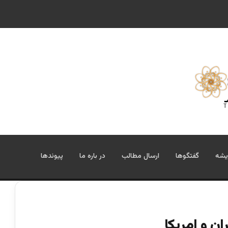
 سقوط یا پایان مأموریت طالبان
یشه
گفتگوها
ارسال مطالب
در باره ما
پیوندها
ن و امریکا