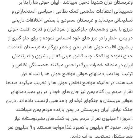
وعربستان درآن شدیداً دخیل میباشد . ایران حوثی ها را بنا بر
همپیمانی اعتقادات مذهبی کمک نظامی ، سیاسی ،استخباراتی و
تسلیحاتی مینماید و عربستان سعودی با بعضی اختلافات تاریخی
مرزی با یمن و همچنان جلوگیری از نفوذ ایران و قدرت اقلیت حوثی
در یمن خطر را در مرز های خود احساس نموده و برای جلو گیری از
پیشروی اقلیت حوثی ها در یمن و خطر بزرگتر به عربستان اقدامات
جدی نموده وبا کمک چند کشور عربی که از پیشروی و قدرتنمائی
ایران در منطقه خطرات بزرگ را حس میکنند همبستگی نظامی را
ترتیب وبا بمباردمانهای هوائی مواضع حوثی ها را نشانه قرار
میدهند. در حالیکه مواضع نظامی حوثی ها را تخریب میگردد صدها
نفر از مردم بی گناه یمن نیز جان های خود را در زیر بمباردمانهای
هوائی عربستان و جنگهای فرقه ای و مذهبی ازدست داده اند. درین
جنگ نیابتی ایران وعربستان در یمن بازنده مردم یمن میباشند
.
امروز
۲۱
میلیون نفر از مردم یمن به کمک‌های بشردوستانه نیاز
دارند. حدود
۱۳
میلیون با کمبود غذا مواجه هستند و
۹
میلیون نفر
هم مشکل دسترسی به آب دارند
.