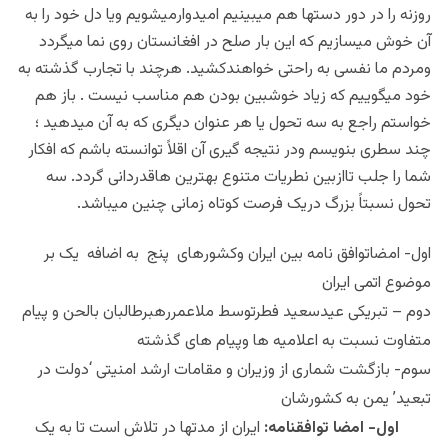
روزنه را در دور دستها هم میبینیم امیدوارمیشویم ویا دل خود را به
آن خوش میسازیم که این بار صلح در افغانستان روی نما میگردد
ومردم ما نفسی به راحتی خواهندکشید. هرچند با تجارب گذشته به
خود میگوییم که زیاد خوشبین بودن هم مناسب نیست . باز هم
خواستم راجع به سه تحول یا هر عنوان دیگری که به آن میدهید ؛
چند سطری بنویسم ودر نتیجه گیری آن اقلاً توانسته باشم که افکار
شما را جلب تاازبین نطریات متنوع بهترین هاقدردانی گردد. سه
تحول نسبتاً بزرگ دریک فرصت کوتاه زمانی چنین میباشد.
اول- امضاتوافق نامه بین ایران وکشورهای پنج به اضافه یک بر
موضوع اتمی ایران
دوم – تبریکی عیدسعید فطرتوسط ملاعمررهبرطالبان بالحن و پیام
متفاوت نسبت به اعلامیه ها وپیام های گذشته
سوم- بازگشت
شماری از وزیران و مقامات ارشد امنیتی ‘دولت در
تبعید’ یمن به کشورشان
اول- امضا توافقنامه:
ایران از مدتها در تلاش است تا به یک