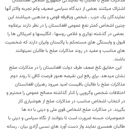
مذاکرات صلح با طالبان به نمایندگی جمهوری اسلامی افغانستان
اشتراک میکنند بعضی از دیدگاه سیاسی ضعیف وکم تجربه واکثر آنها
نمایندگان یک حزب ، شخص ویافرقه قومی و مذهبی میباشند این
چنین اشخاص کمتر نفع عمومی افغانستان را در نظر دارند برعلاوه
بعضی در گذشته نوکری و غلامی روسها ، انگلیسها و امریکائی ها را
قبول و وابستگی های مستحکم با پاکستان وایران دارند که شخصیت
های مناسب و مفید در روند مذاکرات صلح با طالبان نمیتوانند
باشند.
این حقایق تلخ ضعف طرف دولت افغانستان را در مذاکرات صلح
نشان میدهد. برای رفع این نقیصه هنوز فرصت کافی تا روند دوم
مذاکرات صلح با طالبان باقیست امید میرود رهبران افغانستان
اختلافات شخصی وگروپی را کنار گذاشته مصالح عمومی را محترم و
در انتخاب اشخاص مناسب در مذاکرات صلح از هوشیاری کار
بگیرند. در مذاکرات صلح اشخاص قوی ملی و دینی با ده ها
خصوصیات حسنه ضرورت است تا بتوانند از نگاه سیاسی و دینی با
طالبان همسری نمایند واز دست آورد های نسبی آزادی بیان ، رسانه