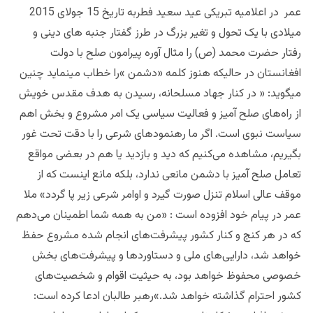
عمر در اعلامیه تبریکی عید سعید فطر
به تاریخ 15 جولای 2015
میلادی با یک تحول و تغیر بزرگ در طرز گفتار جنبه های دینی و
رفتار حضرت محمد (ص) را مثال آوره پیرامون صلح با دولت
افغانستان در حالیکه هنوز کلمه «دشمن »را خطاب مینماید چنین
میگوید:
« در کنار جهاد مسلحانه، رسیدن به هدف مقدس خویش
از راه‌های صلح آمیز و فعالیت سیاسی یک امر مشروع و بخش اهم
سیاست نبوی است. اگر ما رهنمودهای شرعی را با دقت تحت غور
بگیریم، مشاهده می‌کنیم که دید و بازدید یا هم در بعضی مواقع
تعامل صلح آمیز با دشمن مانعی ندارد، بلکه مانع اینست که از
موقف عالی اسلام تنزل صورت گیرد و اوامر شرعی زیر پا گردد» ملا
عمر در پیام خود افزوده است : «
من به همه شما اطمینان می‌دهم
که در هر کنج و کنار کشور پیشرفت‌های انجام شده مشروع حفظ
خواهد شد، دارایی‌های ملی و دستاوردها و پیشرفت‌های بخش
خصوصی محفوظ خواهد بود، به حیثیت اقوام و شخصیت‌های
کشور احترام گذاشته خواهد شد
.
»
رهبر طالبان ادعا کرده است: