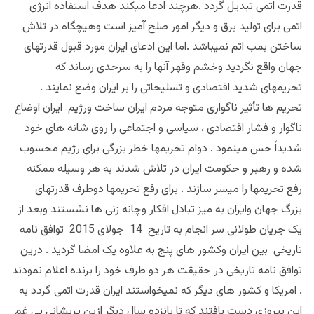
قدرت اتمی تبدیل گردد .هرچند ادعا میکند هدف استفاده انرژی
اتمی برای تولید برق و دیگر امور صلح آمیز است وهیچگاه در تلاش
ساختن بمب اتم نمیباشد .اما این ادعای ایران مورد قبول قدرتهای
جهان واقع نگردید وخشم وقهر آنها را به سرحدی رساند که
تحریمهای شدید اقتصادی و تسلیحاتی را بر ایران وضع نمایند .
تحریم ها تأثیر ناگواری متوجه مردم ایران ساخت ورژیم ایران اوضاع
ناگوار و فشار اقتصادی ، سیاسی و اجتماعی را روی شانه های خود
شدیداً حس مینمود . دوام تحریمها خطر بزرگی برای رژیم محسوب
شده و رهبر و حکومت ایران در تلاش شدند به هر وسیله ممکنه
رفع تحریمها را میسر سازند . برای رفع تحریمها دوطرف قدرتهای
بزرگ جهان وایران به میز تبادل افکار وچانه زنی ها نشستند وبعد از
یک جریان طولانی سر انجام به تاریخ 14 جولای 2015 توافق نامه
تاریخی بین ایران وکشور های پنج به علاوه یک امضا گردید . درین
توافق نامه تاریخی در حقیقت هر دو طرف خود را برنده اعلام نمودند
. امریکا و کشور های دیگر که نمیخواستند ایران قدرت اتمی گردد به
این پیروزی دست یافتند که تا پانزده سال دیگر ازین پریشانی بی غم