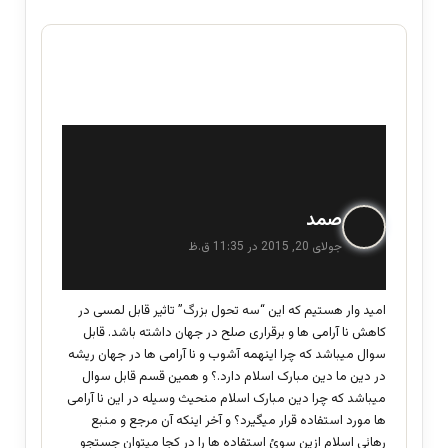
گ
صمد
ف
جولای 20, 2015 در 11:35 ق.ظ
ت
:
امید وار هستیم که این “سه تحول بزرگ” تاثیر قابل لمسی در
کاهش نا آرامی ها و برقراری صلح در جهان داشته باشد. قابل
سوال میباشد که چرا اینهمه آشوب و نا آرامی ها در جهان ریشه
در دین ما دین مبارک اسلام دارد.؟ و همین قسم قابل سوال
میباشد که چرا دین مبارک اسلام منحیث وسیله در این نا آرامی
ها مورد استفاده قرار میگیرد؟ و آخر اینکه آن مرجع و منبع
رهائی اسلام ازین سوئ استفاده ها را در کجا میتوان جستجو