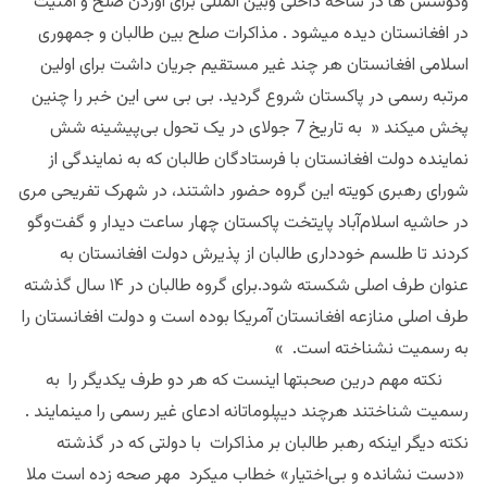
وکوشش ها در ساحه داخلی وبین المللی برای آوردن صلح و امنیت
در افغانستان دیده میشود . مذاکرات صلح بین طالبان و جمهوری
اسلامی افغانستان هر چند غیر مستقیم جریان داشت برای اولین
مرتبه رسمی در پاکستان شروع گردید. بی بی سی این خبر را چنین
پخش میکند «
به تاریخ 7 جولای در یک تحول بی‌پیشینه شش
نماینده دولت افغانستان با فرستادگان طالبان که به نمایندگی از
شورای رهبری کویته این گروه حضور داشتند، در شهرک تفریحی مری
در حاشیه اسلام‌آباد پایتخت پاکستان چهار ساعت دیدار و گفت‌وگو
کردند تا طلسم خودداری طالبان از پذیرش دولت افغانستان به
عنوان طرف اصلی شکسته شود
.
برای گروه طالبان در
۱۴
سال گذشته
طرف اصلی منازعه افغانستان آمریکا بوده است و دولت افغانستان را
به رسمیت نشناخته‌ است
.
»
نکته مهم درین صحبتها اینست که هر دو طرف یکدیگر را به
رسمیت شناختند هرچند دیپلوماتانه ادعای غیر رسمی را مینمایند .
نکته دیگر اینکه رهبر طالبان بر مذاکرات
با دولتی که در گذشته
«دست نشانده و بی‌اختیار» خطاب میکرد
مهر صحه زده است ملا