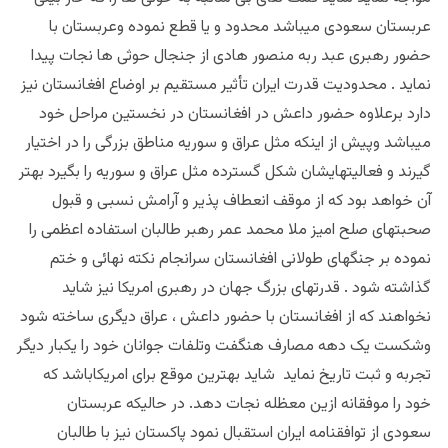
عربستان سعودی میباشد محدود و یا قطع نموده وعربستان با
حضور رهبری عبد ربه منصور هادی از جنجال حوثی ها نجات پیدا
نماید . محدودیت قدرت ایران تأثیر مستقیم بر اوضاع افغانستان نیز
دارد برعلاوه حضور داعش در افغانستان در نخستین مراحل خود
میباشد وپیش از اینکه مثل عراق و سوریه مناطق بزرگی را در اختیار
گیرند و فعالیتهایشان شکل گسترده مثل عراق و سوریه را بگیرد بهتر
آن خواهد بود که از موقف انعطاف پذیر و آرامش نسبی و قبول
صحبتهای صلح امیز ملا محمد عمر رهبر طالبان استفاده اعظمی را
نموده بر جنگهای طولانی افغانستان سرانجام نکته نهائی و ختم
گذاشته شود . قدرتهای بزرگ جهان در رهبری امریکا نیز شاید
نخواهند که از افغانستان با حضور داعش ، عراق دیگری ساخته شود
وشکست یک دهه مصارف هنگفت وتلفات جوانان خود را یکبار دیگر
تجربه و ثبت تاریخ نماید شاید بهترین موقع برای امریکاباشد که
خود را موفقانه ازین معظله نجات دهد. در حالیکه عربستان
سعودی از توافقنامه ایران استقبال نمود پاکستان نیز با طالبان