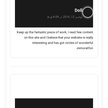
گ
Doll
ف
نوامبر 12, 2016 در 6:09 ق.ظ
ت
:
Keep up the fantastic piece of work, I read few content
on this site and I believe that your website is really
interesting and has got circles of wonderful
inimoratfon.