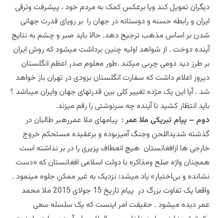
دیگران تمویل کند ویا برعکس کمک به مردم خود ، پیشرفت وترقی
ایران و رابطه حسنه و دوستانه در جهان را بر رویای قدرت جهانی
شدن بر اساس مذهب ترجیح دهد. حالا باید صبر و چشم به نتایج
آینده دوخت . از شواهد اولیه چنین برداشت میشود که روش ایران
بر طرز دید دومی چربی میکند .طور معلوم صدر اعظم انگلستان
دیروز اعلام داشت که سفارت انگلستان بزودی در تهران باز خواهد
شد . آیا این یک مژده تغییر کلی بین قدرتهای جهان وایران میباشد ؟
باید انتظار کشید تا آینده چه سرنوشتی را رقم میزند.
دوم – پیام تبریکی ملا عمر :
پیامهای ملا عمررهبر طالبان در
گذشته شدیداللحن وجنگ آمیزبوده و برعقیده مستحکم خروج
خارجی ها ازافغانستان هیچ انعطاف پزیری را در بر نداشته است
همچنان واژه صلح ومذاکره با دولت اسلامی افغانستان که
«دست
نشانده و بی‌اختیار» یاد میشد؛
نزدیک به غیر ممکن جلوه مینمود .
واقعا یک تفاوت بزرگ در پیام تاریخ 15 جولای 2015 ملا محمد
عمر دیده میشود . حقیقت امر اینست که یک سلسله سعی