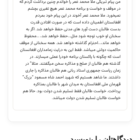
من پیام تبریکی ملا محمد عمر را خواندم چنین برداشت کردم که
در موقف و خواست و برنامه محمد عمر هیچ تغیری بچشم
نمیخورد. ملا محمد عمر آخوند در این پیام خود بمردم
افغانستان اطمینان داده است که در صورت افتادن قدرت
بدست طالبان دست آورد های مدنی حفظ خواهد شد. اگر به
سخنان او خوب توجه شود مثل…حفظ خواهد شد، …محفوظ
خواهد ماند،…احترام گذاشته خواهد شد. همه سخنانی از موقف
حاکمیت دولتی میباشد. فقط این به درایت زمامداران افغانستان
است که چگونه با پاکستان برنامه خودرا عملی میسازند. در
گذشته هم طالبان از صلح و مذاکره سخن میگفتند. مثلا” در
زمان ریاست جمهوری استاد ربانی هم طالبان مذاکره را جاری
داشتند. ما شاهد هستیم که شهید احمد شاه مسعود “بزرگ”
قهرمان ملی افغانستان به میدان شهر با طالبان بمذاکره
پرداخت. خواست طالبان فقط تسلیم شدن دولت بود. حالا هم
خواست طالبان تسلیم شدن دولت میباشد.
دیدگاهتان را بنویسید