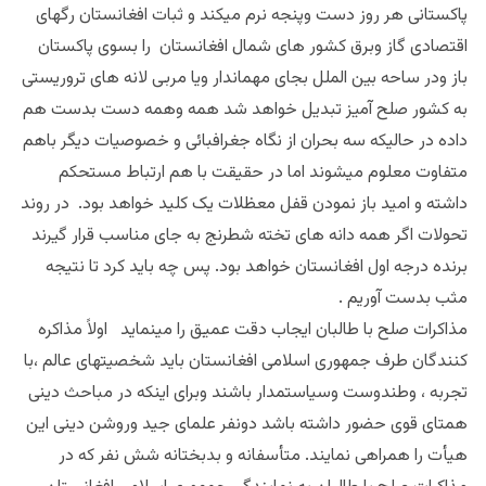
پاکستانی هر روز دست وپنجه نرم میکند و ثبات افغانستان رگهای
اقتصادی گاز وبرق کشور های شمال افغانستان را بسوی پاکستان
باز ودر ساحه بین الملل بجای مهماندار ویا مربی لانه های تروریستی
به کشور صلح آمیز تبدیل خواهد شد همه وهمه دست بدست هم
داده در حالیکه سه بحران از نگاه جغرافبائی و خصوصیات دیگر باهم
متفاوت معلوم میشوند اما در حقیقت با هم ارتباط مستحکم
داشته و امید باز نمودن قفل معظلات یک کلید خواهد بود.
در روند
تحولات
اگر همه دانه های تخته شطرنج به جای مناسب قرار گیرند
برنده درجه اول افغانستان خواهد بود. پس چه باید کرد تا نتیجه
مثب بدست آوریم .
مذاکرات صلح با طالبان ایجاب دقت عمیق را مینماید اولاً مذاکره
کنندگان طرف جمهوری اسلامی افغانستان باید شخصیتهای عالم ،با
تجربه ، وطندوست وسیاستمدار باشند وبرای اینکه در مباحث دینی
همتای قوی حضور داشته باشد دونفر علمای جید وروشن دینی این
هیأت را همراهی نمایند. متأسفانه و بدبختانه شش نفر که در