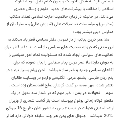
«بعضی افراد به شکل نادرست و بدون کدام دلیل موجه امارت
اسلامی را مخالف با پیشرفت‌های جدید، علوم و وسائل عصری
می‌دانند، در حالیکه در زمان حاکمیت امارت اسلامی تعداد مکاتب
(مدارس) و مؤسسات تحصیلات عالی (آموزش عالی) و مصارف آن از
مدارس دینی بیشتر بود
.
»
ملا عمر درین بیانیه از باز نمودن دفتر سیاسی قطر یاد میکند به
این معنی که دروازه صحبت های سیاسی باز است. « دفتر قطر برای
فعالیت‌های سیاسی ایجاد شده که مسئولیت تمام امور سیاسی را
به دوش دارد»
ملا عمر درین پیام مطالبی را بیان نموده که برای
آگاهان سیاسی جدید و خبر ساز میباشد . لحن پیام بسیار نرم و در
پنج زبان
فارسی، پشتو، عربی، انگلیسی و اردو در وبسایت طالبان
نتشر شده مهر صحه بر گفت گوهای صلح افغانستان زده است .
سوم – تحولات در یمن :
خبر مهم که در شمار سه تحول در یک
مقطع کوتاه زمانی بوقوع پیوسته است باز گشت شماری از وزیران
ارشد امنیتی «دولت در تبعید» یمن به کشور شان بتاریخ 16 جولای
2015 میباشد . جنجال های یمن هر چند سابقه طولانی دارد اما از