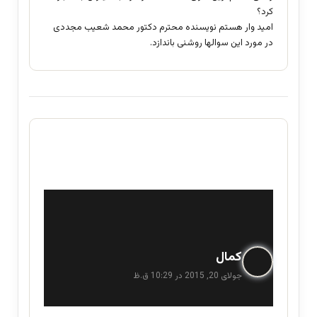
کرد؟
امید وار هستم نویسنده محترم دکتور محمد شعیب مجددی
در مورد این سوالها روشنی باندازد.
گ
کمال
ف
جولای 20, 2015 در 10:29 ق.ظ
ت
: