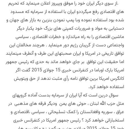
.
از سوی دیگر ایران خود را موفق وپیروز اعلان مینماید که تحریم
های اقتصادی رفع میگرددو ایران با استفاده از سرمایه که مسدود
شده بود استفاده نموده وبا پمپ نمودن بنزین به بازار های جهان و
دستیابی به مواد و ضروریات کمپنی های بزرگ خود یکبار دیگر
ماشین اقتصادی را به راه میاندازد و خطرات اقتصادی ، سیاسی
واجتماعی دست از گریبان رژیم دور مینماید . هرچند مخالفان این
توافق تاریخی در امریکا و ایران صحبتهای این طرف و آنطرف مینمایند
اما حقیقت این توافق بر جای خواهد ماند به حدی که رئیس جمهور
امریکا بارک اوباما در کنفرانس خبری 15 جولای 2015 گفت اگر
کانگرس امریکا برین توافق نامه رأی مثبت ندهد از حق ویتویش
استفاده خواهد کرد.
سوال درین است که آیا ایران از سرمایه بدست آماده گروپهای
مثل حزب الله لبنان ، حوثی های یمن ودیگر فرقه های مذهبی در
عراق ، سوریه وافغانستان را کمک تسلیحاتی ، سیاسی ،اقتصادی و
استخباراتی خواهد کرد ؟ رئیس جمهور امریکا در کنفرانس خبری
خود 15 جولای 2015 میلادی چنین میگوید : «
مکانیسم هایی