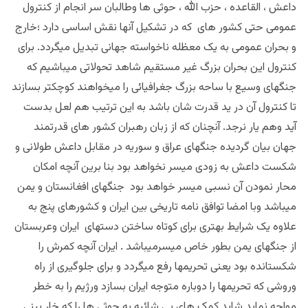
داعش ، القاعده ، حزب الله ، حوثی ها وطالبان سر انجام از کنترول
عمومی حتی کشور های که در تشکیل آنها نقش اساسی دارد ؛خارج
و بحران عمومی به یک معظله ناخواسته جهانی تبدیل میگردد. برای
کنترول این بحران بزرگ غیر مستقیم شاهد تحولاتی میباشیم که
جنگهای وسیع با ساحه بزرگ جغرافیائی را میخواهند کوچکتر بسازند
تا کنترول آن در ید قدرت شان باشد به این ترتیب هم لعل بدست
آید وهم یار نرجد. آنچنان که از زبان رهبران کشور های قدرتمند
جهان بیان گردیده جنگهای عراق و سوریه در مقابل داعش طولانی و
شکست داعش به زودی میسر نخواهد بود بنا برین آنچه امکان
محار نمودن آن نسبی میسر خواهد بود جنگهای افغانستان و یمن
میباشد وبا امضا توافق نامه تاریخی بین ایران و کشورهای پنج به
علاوه یک شرایط بهتری برای کوتاه ساختن دستهای ایران وعربستان
از جنگهای یمن بطور خاص میسرمیباشد . ایران آنچه کمرش را
شکستانده بود یعنی تحریمها رفع میگردد و برای جلوگیری از راه
وروشی که تحریمها را دوباره متوجه ایران بسازد ورژیم را به خطر
مواجه نماید شاید کمک های بی شائبه به حوثی ها را که خار بینی