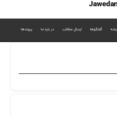
یشه
گفتگوها
ارسال مطالب
در باره ما
پیوندها