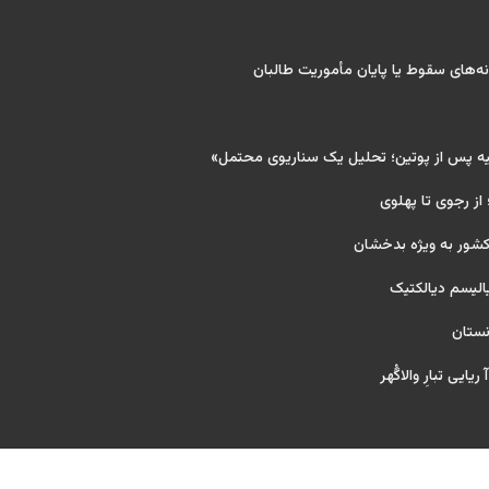
‌های سقوط یا پایان مأموریت طالبان
یه پس از پوتین؛ تحلیل یک سناریوی محتمل»
 از رجوی تا پهلوی
کشور به ویژه بدخشان
یالیسم دیالکتیک
نستان
یایی تبارِ والاگُهر