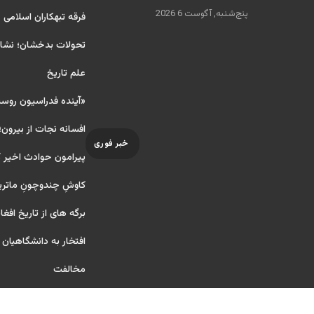
پنج‌شنبه, آگوست 6 2026
فرقه تبهکاران اسلامی
تحولات بدخشان؛ نشانه
علم تاریخ
«آینده فدراسیون روس
افسانه نجات از بیرون؛
خبر فوری
پیرامون حوادث اخیر 
کاوشِ چندو‌چونِ ماتر
برگه های از تاریخ افغا
افتخار به دانشگاهیان آ ر
مخالفت