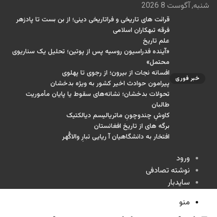
شنبه, آگوست 8 2026
قرائت های تاریخی و فراتاریخی دینی؛ از بن بست تا پادزهر
فرقه تبهکاران اسلامی
علم تاریخ
«آینده فدراسیون روسیه پس از پوتین؛ تحلیل یک سناریوی
محتمل»
افسانه نجات از بیرون؛ از رجوی تا پهلوی
خبر فوری
پیرامون حوادث اخیر کشور به ویژه بدخشان
تحولات بدخشان؛ نشانه‌های سقوط یا پایان مأموریت
طالبان
کاوشِ چندو‌چونِ ماتریالیسم دیالکتیک
برگه های از تاریخ افغانستان
افتخار به دانشگاهیان آ ریایی تبارِ والاگُهر
ورود
نوشته تصادفی
سایدبار
منو