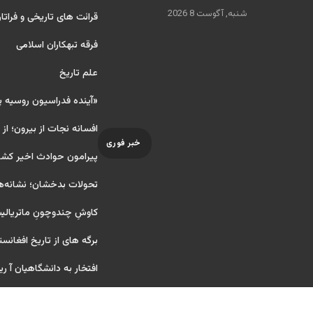
شنبه, آگوست 8 2026
قرائت های تاریخی و فراتا
فرقه تبهکاران اسلامی
علم تاریخ
«آینده فدراسیون روسیه 
افسانه نجات از بیرون؛ از
خبر فوری
پیرامون حوادث اخیر کشو
تحولات بدخشان؛ نشانه‌ه
کاوشِ چندو‌چونِ ماتریال
برگه های از تاریخ افغانست
افتخار به دانشگاهیان آ ریایی