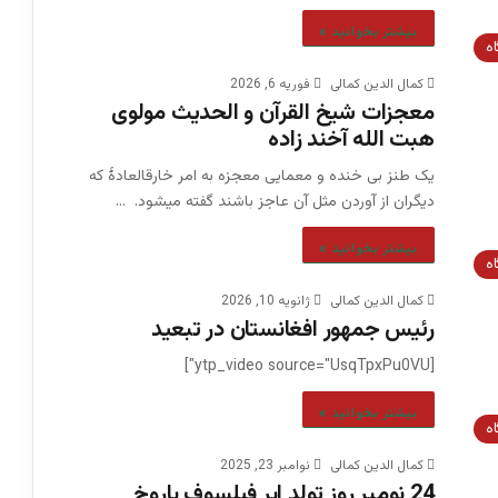
بیشتر بخوانید »
اه
کمال الدین کمالی
فوریه 6, 2026
معجزات شیخ القرآن و الحدیث مولوی
هبت الله آخند زاده
یک طنز بی خنده و معمایی معجزه به امر خارقالعادۀ که
دیگران از آوردن مثل آن عاجز باشند گفته میشود. …
بیشتر بخوانید »
اه
کمال الدین کمالی
ژانویه 10, 2026
رئیس جمهور افغانستان در تبعید
[ytp_video source="UsqTpxPu0VU"]
بیشتر بخوانید »
اه
کمال الدین کمالی
نوامبر 23, 2025
24 نومبر روز تولد ابر فیلسوف باروخ