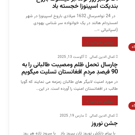
بندیکت اسپینوزا خجسته باد
در 24 نوامبرسال 1632 میلادی باروخ اسپینوزا در شهر
امستردام هالند در یک خوانواده سر شناس یهودی
(اسپانیائی –…
بیشتر بخوانید »
اه
کمال الدین کمالی
آگوست 13, 2025
چارسال تحمل ظلم ومصیبت طالبانی را به
90 فیصدِ مردمِ افغانستان تسلیت میگویم
در مورد امنیت لابیگر های طالبان زمزمه می نمایند که گویا
طالب در افغانستان امنیت را آورده است. در این…
بیشتر بخوانید »
اه
کمال الدین کمالی
مارس 19, 2025
جشن نوروز
با پیام دلکش نوروز تان پیروز باد با سرود تازه هر روز