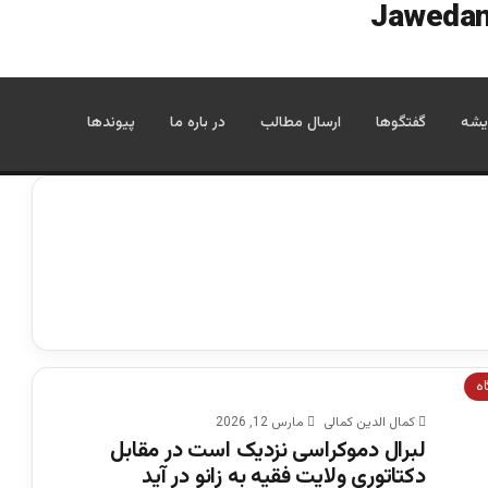
یشه
گفتگوها
ارسال مطالب
در باره ما
پیوندها
اه
کمال الدین کمالی
مارس 12, 2026
لبرال دموکراسی نزدیک است در مقابل
دکتاتوری ولایت فقیه به زانو در آید