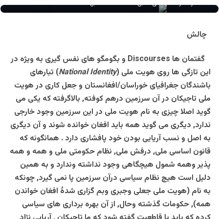
دکتر شکرالله کهگدای سابق استاد دانشگاه کابل
چالش
گفتمان ها
Discourses
و بگومگو های
نفس گیری
به ویژه در
این تازگی ها روی هویت ملی
(
National Identity
)
تبارهای
باشندگان جغرافیای خوراسان/افغانستان و جعل کاری در هویت
ملی تاجیکان در آن سرزمین درهم کوفته, بالاگرفته که یکی می
گوید اصلا چیزی به نام هویت ملی در این سرزمین وجود خارجی
ندارد, دیگری می گوید همه باید افغان خوانده شوند و آن دیگری
به اصل و نسب آریایی بودن خود پافشاری دارد . همانگونه که
قانون اساسی ملی, درفش ملی, نظام حکومتی ملی و همه و همه
پذیر وهمه شمول هیچگاهی وجود نداشته وندارد و به همین
دلیل است هیچ نظام سیاسی درآن سرزمین پا نمی گیرد, چونکه
به نام (هویت ملی جعلی وجبری وبم گزاری شدۀ افغان خواندن
همه), حکومات گذشته وحال, از آن بهره برداری های سیاسی
کرده که باید با قاطعیت گفته شود که ما تاجیکان , آریایی نژاد