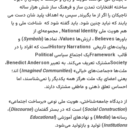
ساخته افتخارات تمدن ساز و فرهنگ ساز شش هزار ساله
تاجیکان را اگر از ما بگیرند, سپس به اهداف پلید شان دست می
یابند که نباید چنین شود. باید گفته شود که شناخت ملی و یا
هم هویت ملی
National Identity
, مجموعه‌ای از
باورها
Believes
، ارزش‌ها
Values
، نمادها
(
Symbols
)
و
روایت‌های تاریخی
History Narrations
است که افراد را در
قالب
Framework
یک اجتماع سیاسی
Political
Society
مشترک تعریف می‌کند. به تعبیر
Benedict Anderson
،
ملت‌ها «جماعت‌های خیالی
» (
Imagined Communities
)
اند؛
یعنی اعضای یک ملت هرگز همه یکدیگر را نمی‌شناسند، اما
احساس تعلق ذهنی و عاطفی مشترک دارند
.
از دیدگاه جامعه‌شناختی، هویت ملی نوعی «برساخت اجتماعی
»
(
Social Construction
)
است که در بستر گفتمان
(
Discourse
)
،
رسانه‌ها
(
Media
)
و نهادهای آموزشی
(
Educational
Institutions
)
تولید و بازتولید می‌شود
.