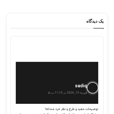
یک دیدگاه
گ
sadiq
ف
فوریه 19, 2026 در 11:10 ب.ظ
ت
:
توضیحات مفید و طرح و نظر خرد مندانه!