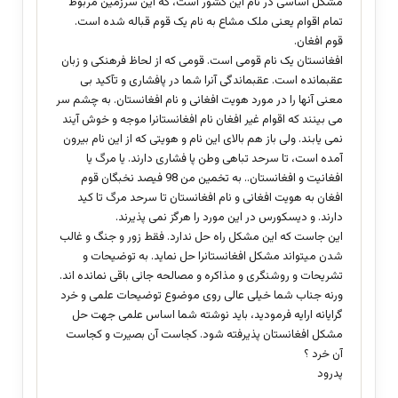
مشکل اساسی در نام این کشور است، که این سرزمین مربوط
تمام اقوام یعنی ملک مشاع به نام یک قوم قباله شده است.
قوم افغان.
افغانستان یک نام قومی است. قومی که از لحاظ فرهنکی و زبان
عقبمانده است. عقبماندگی آنرا شما در پافشاری و تآکید بی
معنی آنها را در مورد هویت افغانی و نام افغانستان. به چشم سر
می بینند که اقوام غیر افغان نام افغانستانرا موجه و خوش آیند
نمی یابند. ولی باز هم بالای این نام و هویتی که از این نام بیرون
آمده است، تا سرحد تباهی وطن پا فشاری دارند. یا مرگ یا
افغانیت و افغانستان.. به تخمین من 98 فیصد نخبگان قوم
افغان به هویت افغانی و نام افغانستان تا سرحد مرگ تا کید
دارند. و دیسکورس در این مورد را هرگز نمی پذیرند.
این جاست که این مشکل راه حل ندارد. فقط زور و جنگ و غالب
شدن میتواند مشکل افغانستانرا حل نماید. به توضیحات و
تشریحات و روشنگری و مذاکره و مصالحه جائی باقی نمانده اند.
ورنه جناب شما خیلی عالی روی موضوع توضیحات علمی و خرد
گرایانه ارایه فرمودید، باید نوشته شما اساس علمی جهت حل
مشکل افغانستان پذیرفته شود. کجاست آن بصیرت و کجاست
آن خرد ؟
پدرود