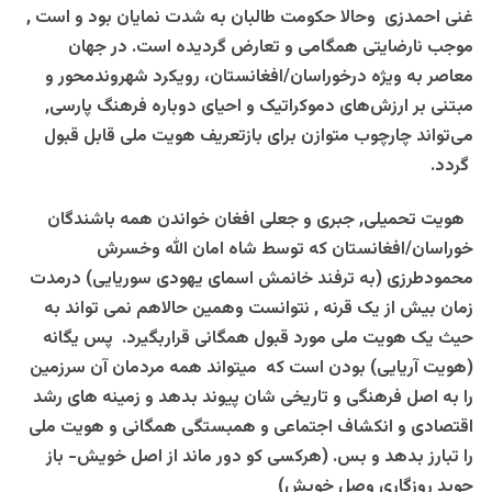
غنی احمدزی
وحالا حکومت طالبان به شدت
نمایان بود و است ,
موجب
نارضایتی همگامی
و تعارض گردیده است. در جهان
معاصر به ویژه درخوراسان/افغانستان، رویکرد شهروند‌محور و
مبتنی بر ارزش‌های دموکراتیک و احیای دوباره فرهنگ پارسی,
می‌تواند چارچوب متوازن برای بازتعریف هویت ملی قابل قبول
گردد
.
هویت تحمیلی, جبری و جعلی افغان خواندن همه باشندگان
خوراسان/افغانستان که توسط شاه امان الله وخسرش
محمودطرزی (به ترفند خانمش اسمای یهودی سوریایی) درمدت
زمان بیش از یک قرنه , نتوانست وهمین حالاهم نمی تواند به
حیث یک هویت ملی مورد قبول همگانی قراربگیرد. پس یگانه
(هویت آریایی) بودن است که میتواند همه مردمان آن سرزمین
را به اصل فرهنگی و تاریخی شان پیوند بدهد و زمینه های رشد
اقتصادی و انکشاف اجتماعی و همبستگی همگانی و هویت ملی
را تبارز بدهد و بس. (هرکسی کو دور ماند از اصل خویش- باز
جوید روزگاری وصل خویش)