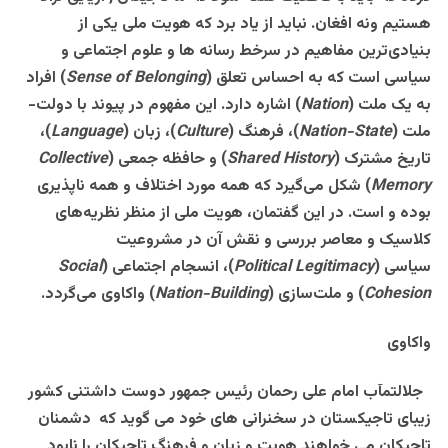
هستیم ونه افغان. نباید از یاد برد که هویت ملی یکی از
بنیادی‌ترین مفاهیم در سرخط رسانه ها و علوم اجتماعی و
سیاسی است که به احساس تعلق
(
Sense of Belonging
)
افراد
به یک ملت
(
Nation
)
اشاره دارد. این مفهوم در پیوند با دولت-
ملت
(
Nation-State
)
، فرهنگ
(
Culture
)
، زبان
(
Language
)
،
تاریخ مشترک
(
Shared History
)
و حافظه جمعی
(
Collective
Memory
)
شکل می‌گیرد که همه مورد اختلاف و همه ناپذیری
بوده و است. در این گفتمان، هویت ملی از منظر نظریه‌های
کلاسیک و معاصر بررسی و نقش آن در مشروعیت
سیاسی
(
Political Legitimacy
)
، انسجام اجتماعی
(
Social
Cohesion
)
و ملت‌سازی
(
Nation-Building
)
واکاوی می‌گردد
.
واکاوی
جلالتمآب امام علی رحمان رئیس جمهور دوست داشتنی کشور
زیبای تاجیکستان در سخنرانی های خود می گوید که دشمنان
تاجیکان می خواهند هویت و زبان و فرهنگ تاجیکان را نابود