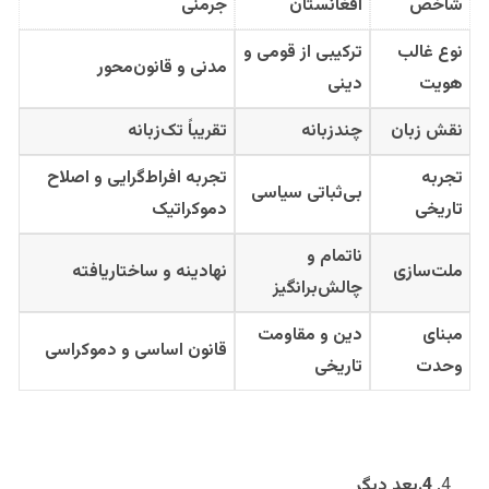
شاخص
افغانستان
جرمنی
نوع غالب
ترکیبی از قومی و
مدنی و قانون‌محور
هویت
دینی
نقش زبان
چندزبانه
تقریباً تک‌زبانه
تجربه
تجربه افراط‌گرایی و اصلاح
بی‌ثباتی سیاسی
تاریخی
دموکراتیک
ناتمام و
ملت‌سازی
نهادینه و ساختاریافته
چالش‌برانگیز
مبنای
دین و مقاومت
قانون اساسی و دموکراسی
وحدت
تاریخی
4
.
بعد دیگر