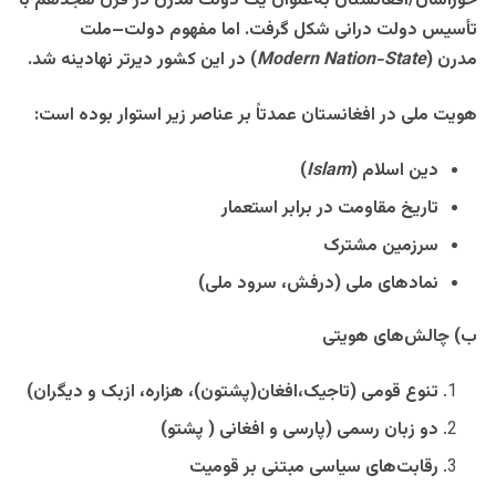
خوراسان/افغانستان به‌عنوان یک دولت مدرن در قرن هجدهم با
تأسیس دولت درانی شکل گرفت. اما مفهوم دولت–ملت
مدرن
(
Modern Nation-State
)
در این کشور دیرتر نهادینه شد
.
هویت ملی در افغانستان عمدتاً بر عناصر زیر استوار بوده است
:
دین اسلام
(
Islam
)
تاریخ مقاومت در برابر استعمار
سرزمین مشترک
نمادهای ملی (درفش، سرود ملی
)
ب) چالش‌های هویتی
تنوع قومی (تاجیک،افغان(پشتون)، هزاره، ازبک و دیگران
)
دو زبان رسمی (پارسی و افغانی ( پشتو)
رقابت‌های سیاسی مبتنی بر قومیت