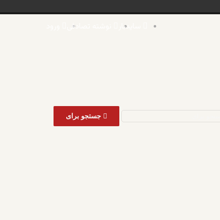
سایدبار
نوشته تصادفی
ورود
اه
جستجو برای
ت
ات
ر