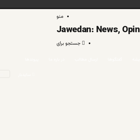
منو
/
خبر و دیدگ
خانه
جستجو برای
خبر و دیدگاه
مزایای
یشه
گفتگوها
ارسال مطالب
در باره ما
پیوندها
یک
سایدبار
حکوم
دموکر
و
سکولا