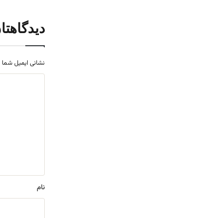
دیدگاهتا
نشانی ایمیل شما 
د
ی
د
گ
ا
ه
*
نام