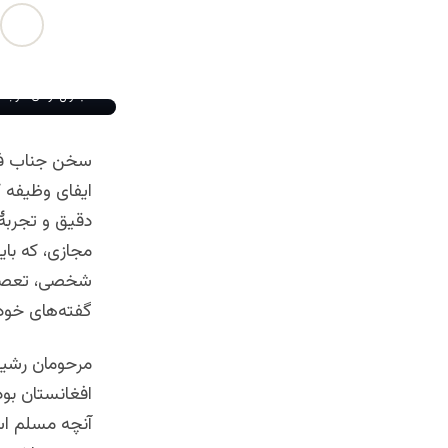
جنرال ارکان حرب ع
سخن جناب فری
ایفای وظیفه ک
دقیق و تجربهٔ
مجازی، که بای
شخصی، تعصبا
گفته‌های خود 
مرحومان رشید 
افغانستان بودن
آنچه مسلم اس