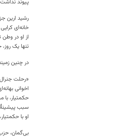
پیوند نداشت.
رشید ارین جز 
خانه‌ای کرایی
از او در وطن 
تنها یک روز، 
در چنین زمینه
«رحلت جنرال ر
اخوانی بهانه‌
حکمتیار، با م
سبب پیشینۀ سی
او با حکمتیا
بی‌گمان، حزب