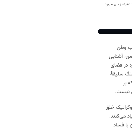
زب وطن
من، آشنایی
ه در فضای
 تنگ سلیقۀ
 بر
ی نیست.
موکراتیک خلق
اد می‌کنند.
 با فساد