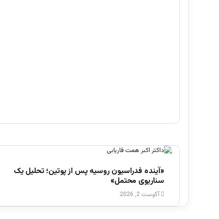
قرائت های تاریخی و فراتاریخی دینی؛ از بن بست
آگوست 6, 2026
تا پادزهر
«آینده فدراسیون روسیه پس از پوتین؛ تحلیل یک
سناریوی محتمل»
آگوست 2, 2026