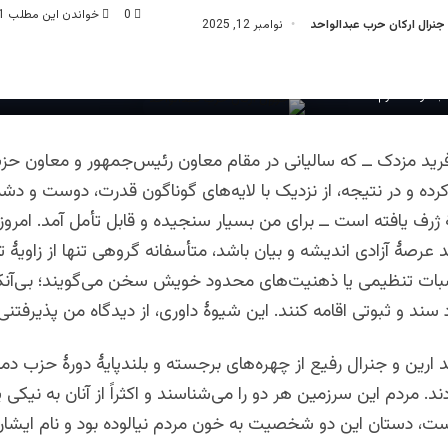
0
خواندن این مطلب 1 دقیقه زمان میبرد
جنرال ارکان حرب عبدالواحد
نوامبر 12, 2025
بدالواحد خرم
د مزدک ــ که سالیانی در مقام معاون رئیس‌جمهور و معاون ح
رده و در نتیجه، از نزدیک با لایه‌های گوناگون قدرت، دوست و دش
 ژرف یافته است ــ برای من بسیار سنجیده و قابل تأمل آمد. امروز
د عرصهٔ آزادی اندیشه و بیان باشد، متأسفانه گروهی تنها از زاویۀ
ت تنظیمی یا ذهنیت‌های محدود خویش سخن می‌گویند؛ بی‌آنکه
سند و ثبوتی اقامه کنند. این شیوهٔ داوری، از دیدگاه من پذیرفتن
ارین و جنرال رفیع از چهره‌های برجسته و بلندپایهٔ دورۀ حزب د
د. مردم این سرزمین هر دو را می‌شناسند و اکثراً از آنان به نیکی ی
ت، دستان این دو شخصیت به خون مردم نیالوده بود و نام ایشان