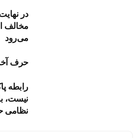
در نهایت،
مخالف ا
می‌رود
حرف آخر
رابطه پا
نیست، بل
نظامی ح