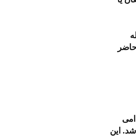
ه
حاضر
امی
شد. این