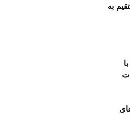
قیم به
 از
ات
ای