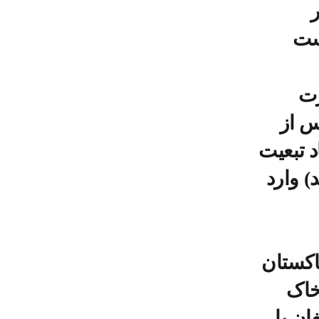
ر
ست
رت
س از
د تبعیت
) وارد
اسلام‌آباد
خاک
ان یا