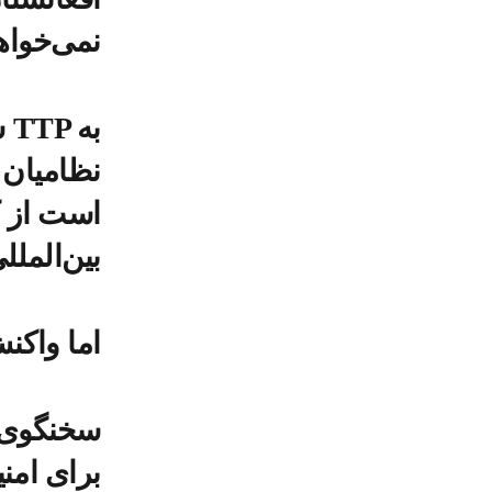
نمی‌خواهد
س
نظامیان 
است از ک
بین‌الملل
اما واکن
سخنگوی ا
برای امن