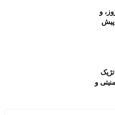
وز، و
 پیش
تژیک
نیتی و