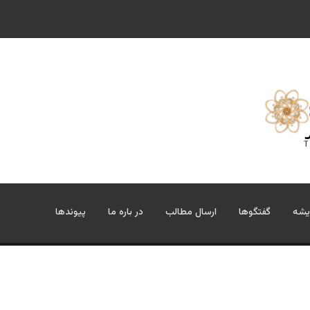
یشه
گفتگوها
ارسال مطالب
در باره ما
پیوندها