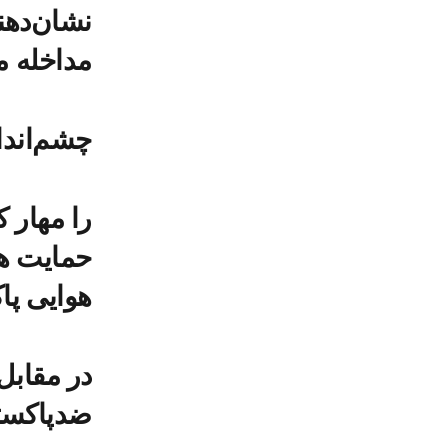
نشان‌دهن
مداخله 
چشم‌انداز
حمایت هن
هوایی پا
در مقابل
ضدپاکستا