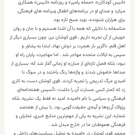
«انیس کودکان»، «مجله پامیر» و روزنامه «انیس» همکاری
میکرد و صدای او در برنامه‌های اطفال وبرنامه های فرهنگی،
برای هزاران شنونده، نوید صبح تازه بود.
متاسفانه با دلایلی که همه با آن اشنا هستیم و با جان و روان
خویش از آن تجربه داریم ، قوی کوشان نیز، چون بسیاری دیگر از
اهل قلم، ناگزیر بار هجرت بر دوش نهاد. ابتدا به پشاور و
سپس به ایالات متحده مهاجر شد . اما مهاجرت، پایان راه او
نبود؛ بلکه فصل تازه‌ای از مبارزه او زمانی آغاز شد که: بسیاری از
صداها خاموش شدند و واژه‌ها رنگ باختند و در سوگ نا
امیدی مرگ تدریجی را تجربه کردند. قوی کوشان دست به کاری
زد که کمتر کسی جسارت آن را داشت: تأسیس هفته‌نامه‌ای
فرهنگی و سیاسی با نام «امید». امید نه فقط یک نشریه، بلکه
پژواک آرزوها و آینه‌ی حقیقت‌گویی بود. با بیش از هفتصد
شماره، این نشریه به یکی از مهم‌ترین منابع خبری، تحلیلی و
فرهنگی هموطنان ما در خارج مبدل شد .
محمد قوی کوشان در «امید» به تحلیل سیاست‌های داخلی و