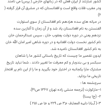
کشور عبارتند از ایران فعلی که در زبانهای خارجی ( پرس) می نامند
ودر مغرب فلات واقع است و افغانستان که در مشرق آن قرار گرفته (
۶)
در میانه های سده هژدهم نام افغانستان از سوی استوارت
الفنستن به نام افغانستان یاد شد و از آن زمان تا آغازین سده
نزدهم یعنی در دوره دولت یعقوب خان ، سپس عبدالرحمان خان
نام کشور نخست دولت افغانیه و در دوره شاهی امیر امان الله خان
به نام کشور افغانستان نامیده شد.
ایدون تقصیر ما چیست که تاریخ باستانی کشور ما را شاهان
سبکسر و بی بندوبار و کم معرفت ما تغییر دادند ، شما نباید تاریخ
مشترک مارا یکجانبه در اختیار خود بگیرید و ما را از این نام پر افتخار
تاریخی ما بزداید.
سرچشمه ها :
۱–مارکوارت (ترجمه منشی زاده تهران ۱۳۶۷ ص۴۱).
۲- (ج۱ یسنا)
۳-( آریانا دایره المعارف ج۳ ص ۲۲۹ و ج۱ ص ۲۵۱ )