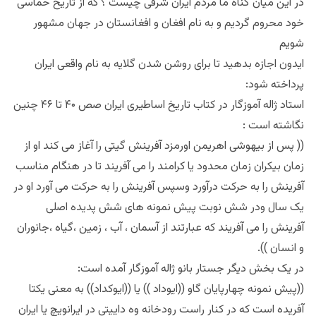
در این میان گناه ما مردم ایران شرقی چیست ؟ که از تاریخ حماسی
خود محروم گردیم و به نام افغان و افغانستان در جهان مشهور
شویم
ایدون اجازه بدهید تا برای روشن شدن گلایه به نام واقعی ایران
پرداخته شود:
استاد ژاله آموزگار در کتاب تاریخ اساطیری ایران صص ۴۰ تا ۴۶ چنین
نگاشته است :
(( پس از بیهوشی اهریمن اورمزد آفرینش گیتی را آغاز می کند او از
زمان بیکران زمان محدود یا کرامند را می آفریند تا در هنگام مناسب
آفرینش را به حرکت درآورد وسپس آفرینش را به حرکت می آورد او در
یک سال ودر شش نوبت پیش نمونه های شش پدیده اصلی
آفرینش را می آفریند که عبارتند از آسمان ، آب ، زمین ،گیاه ،جانوران
و انسان )).
در یک بخش دیگر جستار بانو ژاله آموزگار آمده است:
((پیش نمونه چهارپایان گاو ((ایوداد )) یا ((ایوکداد)) به معنی یکتا
آفریده است که در کنار راست رودخانه وه دايیتی در ایرانویچ یا ایران