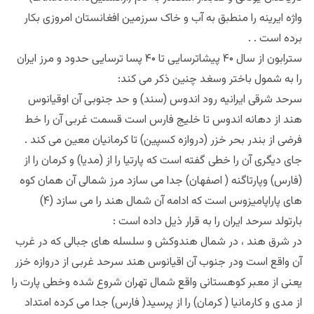
واژه ایرینه را منطبق به آب و خاک سرزمین افغانستان امروزی بکار
برده است . .
سترابون از سال ۴۰ پیشاترسایی تا ۴۰ پسا ترسایی حدود و مرز ایران
را به شمول باختر وسغد چنین ذکر می کند:
سرحد شرقی ایرانیه رود اندوس (سند) و حد جنوبی آن اوقیانوس
هند از دهانه اندوس تا خلیج فارس است قسمت غربی آن را خط
فرضی از بندر بحر خزر (دروازه کسپین) تا کرمانیان معین می کند .
جای دیگری آن را خطی گفته است که پارتیا را از (مدیا) و کرمان را از
(فارس) وپارتاگنه ( اصفهان) جدا می سازد مرز شمالی آن همان کوه
های پاراپامیزوس است که ادامه آن شمال هند را می سازد (۴)
بارتولد سرحد ایران را به قرار ذیل داده است :
در شرق هند ، در شمال هندوکش و سلسله های جبالی که در غرب
آن واقع است ودر جنوب آن اقیانوس هند سرحد غربی از دروازه خزر
یعنی از معبر کوهستانی واقع شمال تهران شروع شده وخطی پارت را
از مدی و کارمانیا ( کرمان) را از پرسید( فارس) جدا می کرده امتداد