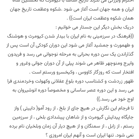
احترام وبزرگی می نگرند تاریخ اساسآ با کیومرث که نخستین شاه
ایران و همه جهان است آغاز می شود .شکوه وعظمت تاریخ جهان
همان شکوه وعظمت ایران است)) .
دریک بخش دیگر این جستار می خوانیم :
((فرهنگ در سرزمینی به نام ایران با بیدار شدن کیومرث و هوشنگ
و طهمورث و جمشید آغاز می شود این دوران کودکی آن است پس از
گذاراندن یک سن دوره بحرانی به مرحله نوجوانی می رسد و فریدون
وایرج ومنوچهر ظاهر می شوند پیلی از آن دوران جوانی وغرور و
افتخار است که روزگار کاووس ، وکیخسرو ورستم است .
ظهور زردشت و کشتاسب دوره بلوغ عقلانی وکهولت وخردمندی فرا
می رسد و این دوره عصر ساسانی و مخصوصآ دوره انوشیروان به
اوج خود می رسد.))
تا فرجام این نگارش در هیچ جای از بلخ ، از رود آمو( داییتی ) واز
جایگاه پیدایش گیومرث و از شاهان پیشدادی بلخی ، از سرزمین
رستم ، از زابل ، از سمنگان و از هیچ دیار آن زمان وبلخیان نام برده
نمی شود. تنها ایران است و آنهم ایران امروزی ؟