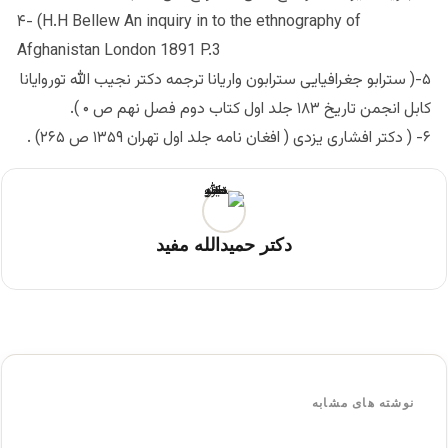
۴- (H.H Bellew An inquiry in to the ethnography of
Afghanistan London 1891 P.3
۵-( سترابو جغرافیایی سترابون واریانا ترجمه دکتر نجیب الله توروایانا
کابل انجمن تاریخ ۱۸۳ جلد اول کتاب دوم فصل نهم ص ۰ ).
۶- ( دکتر افشاری یزدی ( افغان نامه جلد اول تهران ۱۳۵۹ ص ۲۶۵) .
دکتر حمیدالله مفید
نوشته های مشابه