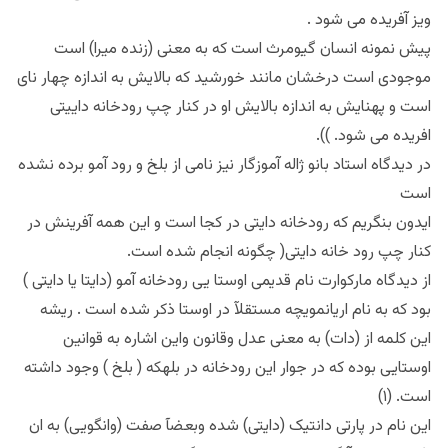
ویز آفریده می شود .
پیش نمونه انسان گیومرث است که به معنی (زنده میرا) است
موجودی است درخشان مانند خورشید که بالایش به اندازه چهار نای
است و پهنایش به اندازه بالایش او در کنار چپ رودخانه داییتی
افریده می شود. )).
در دیدگاه استاد بانو ژاله آموزگار نیز نامی از بلخ و رود آمو برده نشده
است
ایدون بنگریم که رودخانه دایتی در کجا است و این همه آفرینش در
کنار چپ رود خانه دایتی( چگونه انجام شده است.
از دیدگاه مارکوارت نام قدیمی اوستا یی رودخانه آمو (دایتا یا دایتی )
بود که به نام اریانمویچه مستقلآ در اوستا ذکر شده است . ریشه
این کلمه از (دات) به معنی عدل وقانون واین اشاره به قوانین
اوستایی بوده که در جوار این رودخانه در بلهکه ( بلخ ) وجود داشته
است. (۱)
این نام در پارتی دانتیک (دایتی) شده وبعضآ صفت (وانگویی) به ان