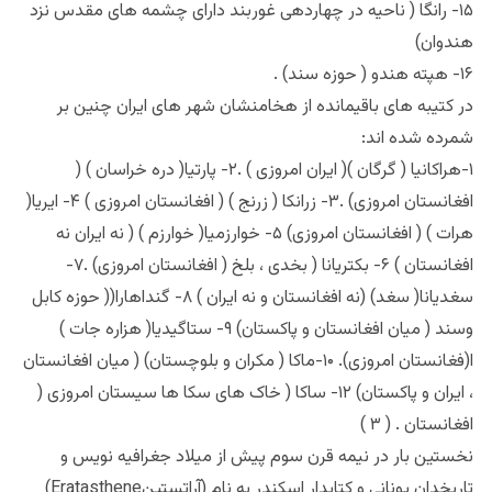
۱۵- رانگا ( ناحیه در چهاردهی غوربند دارای چشمه های مقدس نزد
هندوان)
۱۶- هپته هندو ( حوزه سند) .
در کتیبه های باقیمانده از هخامنشان شهر های ایران چنین بر
شمرده شده اند:
۱-هراکانیا ( گرگان )( ایران امروزی ) .۲- پارتیا( دره خراسان ) (
افغانستان امروزی) .۳- زرانکا ( زرنج ) ( افغانستان امروزی ) ۴- ایریا(
هرات ) ( افغانستان امروزی) ۵- خوارزمیا( خوارزم ) ( نه ایران نه
افغانستان ) ۶- بکتریانا ( بخدی ، بلخ ( افغانستان امروزی) .۷-
سغدیانا( سغد) (نه افغانستان و نه ایران ) ۸- گنداهارا(‌( حوزه کابل
وسند ( میان افغانستان و پاکستان) ۹- ستاگیدیا( هزاره جات )
ا(فغانستان امروزی). ۱۰-ماکا ( مکران و بلوچستان) ( میان افغانستان
، ایران و پاکستان) ۱۲- ساکا ( خاک های سکا ها سیستان امروزی (
افغانستان . ( ۳ )
نخستین بار در نیمه قرن سوم پیش از میلاد جغرافیه نویس و
تاریخدان یونانی و کتابدار اسکندر به نام (آراتستینEratasthene)