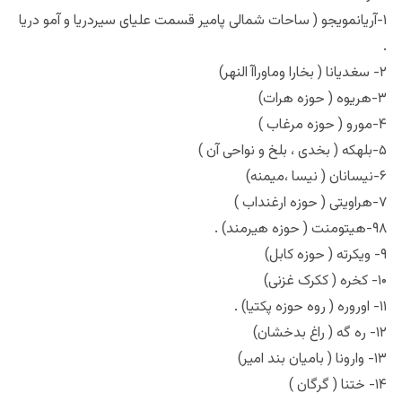
۱-آریانمویجو ( ساحات شمالی پامیر قسمت علیای سیردریا و آمو دریا
.
۲- سغدیانا ( بخارا وماوراآ النهر)
۳-هریوه ( حوزه هرات)
۴-مورو ( حوزه مرغاب )
۵-بلهکه ( بخدی ، بلخ و نواحی آن )
۶-نیسانان ( نیسا ،میمنه)
۷-هراویتی ( حوزه ارغنداب )
۹۸-هیتومنت ( حوزه هیرمند) .
۹- ویکرته ( حوزه کابل)
۱۰- کخره ( ککرک غزنی)
۱۱- اوروره ( روه حوزه پکتیا) .
۱۲- ره گه ( راغ بدخشان)
۱۳- وارونا ( بامیان بند امیر)
۱۴- ختنا ( گرگان )