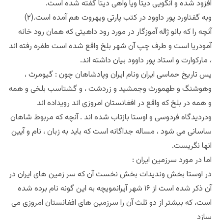
افزود شده و آنگویی دیتا ویا واهی دیتا گفته شده است.
وبه گفتاورد پور داوود در کتب پارتی ویهروت هم آمده است.(۲)
آنچه را که بانو ژاله آموزگار در مورد رود داهیتی که همان رود خانه
آمودریا است و طرف چپ آن شهر بلخ واقع شده است طفره رفته اند
، مارکوارت و استاد پور داوود بیان داشته اند.
پس تاریخ حماسی ایران ونام ایران وپادشاهان چون : گیومرث ،
وهوشنگ و طهمورث وجمشید و زردشت ، و گشتاسب بلخی و همه
و همه در بلخ که واقع در افغانستان امروزی اند رویداده اند
ودردیدگاه فردوسی و اوستا بازتاب شده اند . آنچه که مربوط شاهان
ساسانی می شود ، مساله جداگانه است که باید به زبان ، نام و آیین
انها نگریست.
اما در مورد سرزمین ایران :
در اوستا بخش وندیدات بخش نخست آن که سر زمین های ایران در
آن ذکر شده است از ۱۶ شهر آیرانمویچه به این گونه نام برده شده
است، که بیشتر از دو ثلث آن را سرزمین های افغانستان امروزی می
سازد