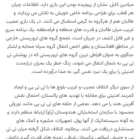
میادین کابل، نشان از پیچیده بودن این بازی دارد. اطلاعات چیان
هر قطب برای طراحی برنامه خاص خویش به تلاش می پردازند و
طالبان هم از هرگروه به گرمی استقبال می کنند. در یک بازی عجیب
غریب میان طالبان و قدرت های منطقه و فرامنطقه، یک برنامه سری
و غیر قابل کشف در جریان است. تجمع گروه های تروریستی خارجی
در مناطق افغانستان و بطور اخص انتقال گروه سپاه صحابه و لشکر
جنگوی به عنوان افراطی ترین گروه های تروریستی که در پوشش تی
تی پی به شمال انتقال می شوند، زنگ خطر یک بحران درازمدت
امنیتی را برای یک نبرد نفس گیر، به صدا درآورده است.
از سوی دیگر، ائتلاف عجیب و غریب بلوچ ها با تی تی پی و ایجاد
کمربند امنیتی برای مقابله با تهدید های پاکستان، احتمال نقش
آفرینی هند را می دهد. بعضی از حلقه های تی تی پی مانند نورولی
محسود با سازمان استخباراتی هندوستان (راو) ارتباط منظم دارند و
به گونه سیستماتیک از آنها پول، تجهیزات، مشوره و کمک های
مستشاری دریافت می کنند. برعلاوه، ائتلاف شکل گرفته میان تی تی
پی و جنبش اسلامی ترکستان شرقی، زمینه های قدرت گیری داعش