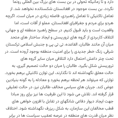
دارد و تا زمانیکه تحولی در بن بست های بزرگ بین المللی رونما
نگردد، بن بست موجود در افغانستان شکستانده نخواهد شد. از
تعامل تاکتیکی تا تعامل راهبردی، فاصله زیادی در میان است. اگرچه
هردو برای مردم و جغرافیای افغانستان، مملو از آفات است، اما
واقعیت است و باید قبول کنیم. در سطح راهبرد منطقه ای و جهانی،
ائتلاف کاربردی از گروه های تروریستی و ایجاد ساختار های متحد
میان آن مانند طالبان، القاعده، تی تی پی و جنبش اسلامی ترکستان
شرقی، زنگ خطر جدیدی را برای امنیت منطقه بوجود آروده است. در
تحت چتر داعش احتمال دارد ائتلافی میان سایر گروه های
تروریستی شکل بگیرد. طالبان را میان دو حالت تصمیم گیری، به
حالت معلق نگهداشته اند تا نگذارند، این توازن تاکتیکی برهم بخورد.
توازنی که میتواند هر لحظه برهم بخورد و معادله را به گونه بنیادین
عوض کند. جریان های سیاسی مخالف طالبان نیز، در حالت تعلیقی
قرار گرفته اند. تلاش می شود تا این ظرفیت ها نیز برای روز مبادا
جهت ایجاد دیوار دفاعی شانگهای در تقابل با افزون خواهی های
قطب مخالفان این سازمان، به شکل ریزرف نگهداشته شود. اختلاف
نظر میان قدرت های منطقه در عرصه تعقیب سیاست ها در برابر