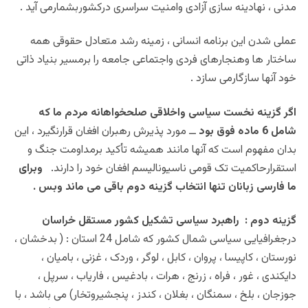
مدنی
، نهادینه سازی آزادی وامنیت سراسری درکشوربشمارمی آید .
عملی شدن این برنامه انسانی ، زمینه رشد متعادل حقوقی همه
ساختار ها وهنجارهای فردی واجتماعی جامعه را برمسیر بنیاد ذاتی
خود آنها سازگارمی سازد .
اگر گزینه نخست سیاسی واخلاقی صلحخواهانه مردم ما
که
شامل 6 ماده فوق بود
ــ مورد پذیرش رهبران افغان قرارنگیرد ، این
بدان مفهوم است که آنها مانند همیشه تأکید برمداومت جنگ و
استقرارحاکمیت تک قومی ناسیونالیسم افغان خود را دارند.
وبرای
ما فارسی زبانان تنها انتخاب گزینه دوم باقی می ماند وبس .
گزینه دوم :
راهبرد سیاسی تشکیل کشور مستقل خراسان
درجغرافیایی سیاسی شمال کشور که شامل 24 استان : ( بدخشان ،
نورستان ، کاپیسا ، پروان ، کابل ، لوگر ، وردک ، غزنی ، بامیان ،
دایکندی ، غور ، فراه ، زرنج ، هرات ، بادغیس ، فاریاب ، سرپل ،
جوزجان ، بلخ ، سمنگان ، بغلان ، کندز ، پنجشیروتخار) می باشد ، با