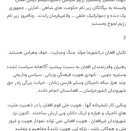
جهت استقرار واستمرار رژیم سیاسی ناسیونالیسم دولتی افغان
وابسته به بیگانگان زیر نام حکومت های شاهی ، امارتی ، جمهوری
یک دنده و دموکراتیک خلقی … ولاغیرفرمان راندند . وتاامروز زیر نام
رژیم لجوج ومستبد
2
تالبان افغان درکشورما مولد جنگ وجنایت ، خوف وهراس هستند.
رهبران وقدرتمندان افغان به نسبت پیشبرد آگاهانه سیاست تشدد
وستیزه جویی ، نابودی هویت فرهنگی وزبانی ، سیاسی وتاریخی
چند هزار ساله تاجیکان وسایر فارسی زبانان ، خیانت بزرگی رادر حق
شهروندان کشورخراسان ــ افغانستان انجام دادند.
وبااین کار نابخردانه آنها ، هویت ملی قوم افغان را در ذهنیت ملیت
های تاجیک و هزاره و ازبک داغان وبی ارزش ساختند . اکنون نزد
شهروندان غیرافغان ، هویت افغانی نمی تواند نمودار هویت و غرور
ملی و همگانی باشد ، بلکه این هویت تابندۀ مفاهیم و مفاسد