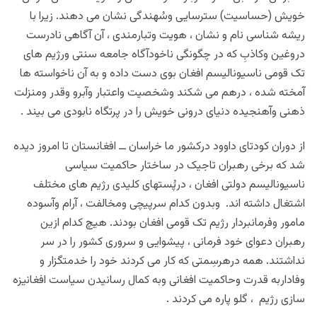
خویش (حساسیت) سترسایی وسُهندگی نشان می دهند. زیرا با
ریشه شناسی نام و نشان ، هویت وتبارمندی ، آن آگاهی نادرست
دروغین وکاذبِ که در چگونگی ناخودآگاه جامعه سنتی ورژیم های
تک قومی ناسیونالیسم افغان بوی دست داده و به آن ناخواسته ها
آمخته شده ، درهم می شکند وشخصیت واعتبار وآبرو وقدر ومنزلت
ذهنی وآهنجیده دنیای درونی خویش را در پرتگاه نابودی می بیند .
از دوران کودتای داوود درکشور ما خراسان ــ افغانستان تا امروز دیده
شد که برخی رهبران تاجیک در ساختار حاکمیت سیاسی
ناسیونالیسم دولتی افغان ، درپُستهای کلیدی رژیم های مختلف
اشتغال داشته اند. وبدون کدام سرپیچی ومخالفت ، آرام وآسوده
مامور وفرمانبردار رژیم تک قومی افغان بودند. هیچ کدام ازین
رهبران دعوای خود فرمانی ، پیشوایی و سروری کشور را در سر
نداشتند. همه درهرسِمتی که کار می کردند خود را خدمتگزار و
وفاداربه قدرت وحاکمیت افغانی وبه کمال رسانیدن سیاست افغانیزه
سازی رژیم ، گلو پاره می کردند .