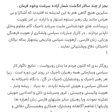
بجز از چند سالار انگشت شمار آزاده سِرشت وخود فرمان
،
سایرین هیچ گاهی هم به این اندیشه نه افتیدند که آشکارا و بی
هراس مانند یک رهبر نستوه استوار و با اراده در امر تقویت
زیرساخت های خودشناسی ملیت سربلند تاجیک گام مقاوم وخلل
ناپذیر بردارند . در کارزار مبارزات سیاسی ولشکری از هویت فرهنگی
وزبانی، زبان فارسی ، ازهویت سیاسی وتاریخی پنجهزار ساله نیاکان
تاجیکان دفاع وپشتیبانی نمایند .
1
روزگار بدی که اکنون مردم ما بدان روبرواست ، نتایج ناگوار کار
سیاسی وسازمانی همه رهبران تاجیک در روند این دوره است . زیرا
هر رهبر تاجیک و روشنفکران تاجیک در کُل ، با نگاه تاجیکانه به
مسائل سیاسی و هویتی اندیشه نکردند . به بنیاد ، ریشه وتبار ،
هویت وکیستی وچیستی ، غرور وسربلندی ذاتی و اجدادیی خویش
تفکرنه نمودند وبا رهبران سایر ملیتهای فارسی زبان (هزاره ها
وازبکها ) تفاهم آگاهانه ومشترکِ همکاری وهمبستگی دفاعی و