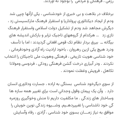
رزمی ، فرهنگی و مردمی را بوجود نه آوردند.
برخلاف در بلاهت و بی خبری از خودشناسی ، یکی ازآنها چپی شد
ودم از ایجاد دیکتاتوری پرولتاریا و استقرار فرهنگ مارکسیستی زد ،
دیگرش مجاهد شد ودم از تشکیل دولت اسلامی واستقرار فرهنگ
تازی زد … هرکدام از گروههای تاجیک ترابر و بارکش اندیشه های
بیگانه ــ بیرق بردار نظام تک قومی افغانی گردیدند ؛ اما با تأسف
ودرد هیچ یکی ازین رهروان ، باخود ارادیت راه آزادی وخودفرمانی ،
خود شناسی هویت تاریخی ، فرهنگی وهویت ملی تاجیکان را انتخاب
نکردند . ودر آبیاری درخت گشن فرهنگی رودکی ، فردوسی ومولانا
تکاهل ، فرویش وغفلت نمودند .
از سوی دیگرخود شناسی بستگی به اراده ، جسارت ودلاوری انسان
دارد . وآن یک پیمان وقول وجدانیِ است برای تغییر همه سازه ها
وساختار های زندگی . ما مکلفیت داریم تا منش وخوگیری روزمره
گی خود ناشناسی را تغییردهـیم. وشــیوه زندگی نوین خویش را
موافق به نیاز زمـــان بسوی خود شناسی ، آزادی ، رفاء وآسایش