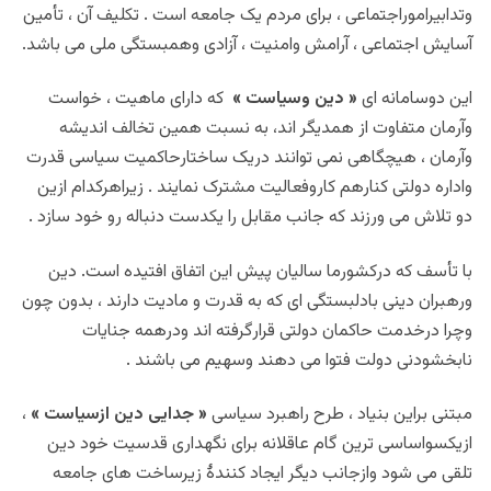
وتدابیراموراجتماعی ، برای مردم یک جامعه است . تکلیف آن ، تأمین
آسایش اجتماعی ، آرامش وامنیت ، آزادی وهمبستگی ملی می باشد.
این دوسامانه ای
« دین وسیاست »
که دارای ماهیت ، خواست
وآرمان متفاوت از همدیگر اند، به نسبت همین تخالف اندیشه
وآرمان ، هیچگاهی نمی توانند دریک ساختارحاکمیت سیاسی قدرت
واداره دولتی کنارهم کاروفعالیت مشترک نمایند . زیراهرکدام ازین
دو تلاش می ورزند که جانب مقابل را یکدست دنباله رو خود سازد .
با تأسف که درکشورما سالیان پیش این اتفاق افتیده است. دین
ورهبران دینی بادلبستگی ای که به قدرت و مادیت دارند ، بدون چون
وچرا درخدمت حاکمان دولتی قرارگرفته اند ودرهمه جنایات
نابخشودنی دولت فتوا می دهند وسهیم می باشند .
مبتنی براین بنیاد ، طرح راهبرد سیاسی
« جدایی دین ازسیاست »
،
ازیکسواساسی ترین گام عاقلانه برای نگهداری قدسیت خود دین
تلقی می شود وازجانب دیگر ایجاد کنندۀ زیرساخت های جامعه