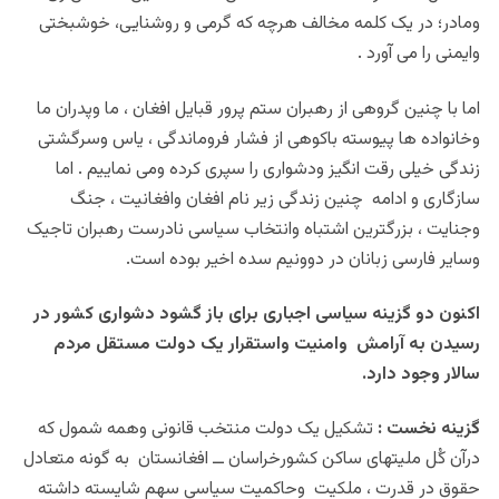
ومادر؛ در یک کلمه مخالف هرچه که گرمی و روشنایی، خوشبختی
وایمنی را می آورد .
اما با چنین گروهی از رهبران ستم پرور قبایل افغان ، ما وپدران ما
وخانواده ها پیوسته باکوهی از فشار فروماندگی ، یاس وسرگشتی
زندگی خیلی رقت انگیز ودشواری را سپری کرده ومی نماییم . اما
سازگاری و ادامه چنین زندگی زیر نام افغان وافغانیت ، جنگ
وجنایت ، بزرگترین اشتباه وانتخاب سیاسی نادرست رهبران تاجیک
وسایر فارسی زبانان در دوونیم سده اخیر بوده است.
اکنون دو گزینه سیاسی اجباری برای باز گشود دشواری کشور در
رسیدن به آرامش وامنیت واستقرار یک دولت مستقل مردم
سالار وجود دارد.
گزینه نخست :
تشکیل یک دولت منتخب قانونی وهمه شمول که
درآن کُل ملیتهای ساکن کشورخراسان ــ افغانستان به گونه متعادل
حقوق در قدرت ، ملکیت وحاکمیت سیاسی سهم شایسته داشته