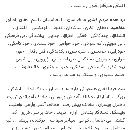
اخلاقی غیرقابل قبول زیراست .
نزد همه مردم کشور ما خراسان ــ افغانستان
،
اسم
افغان یاد آور
مفاهیم :
فغان ، نالان ، سرگردان ، انفجار ، خودکشی ، اختناق ،
انشقاق ، چندگانگی ، خفگی ، افتراق ، جدایی ، پراکندگی ، بی فرهنگی
، بی هویتی ، کم سوادی ، خود خواهی ، خود پسندی ، خود کامگی ،
خودرایی ، خودسری ، خیره سری ، یکدندگی ، قتل وقتال ، خون
خواری ، خونریزی ، سنگدلی ، بی احساسی ، پُررویی ، بی شرمی ،
پرخاشگری ، گستاخی ، سفاکی ، جبر، ستمکاری ، خاک فروشی ،
چشم سفیدی ، وابستگی به غیر می باشد .
نیت فرد افغان همخوانی دارد به :
متجاوز ، چنگ انداز، ربایشگر ،
زورگیر ، ناسازگار ، مخالف آموزش وپرورش ، مخالف آموزاندن تربیت
دختران وپسران ، مخالف پیش رفت ، مخالف آشتی وآرامی وامنیت ،
واپسگرا ، ناسازگار بتکامل ، آواره ، دربدر ، خاک بر سر ، فراری ، گم
گشته ، بی خانمان ، کوچی ، مهاجر ،مهاجم ، پراکنده ، پریشان ، غیر
متکامل ، خــــود افاده ، خدا ناشناس ، مخالف دین ، دشمن زن