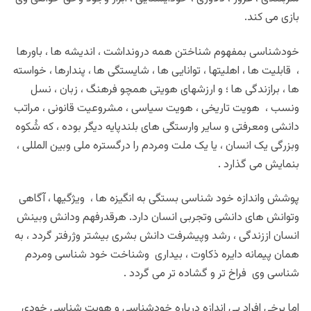
بازی می کند.
خودشناسی بمفهوم شناختن همه درونداشت ، اندیشه ها ، باورها
، قابلیت ها ، اهلیتها ، توانایی ها ، شایستگی ها ، پندارها ، خواسته
ها ، برازندگی ها ؛ و ارزشهای هویتی همچو فرهنگ ، زبان ، نسل
ونسب ، هویت تاریخی ، هویت سیاسی ، مشروعیت قانونی ، مراتب
دانشی ومعرفتی و سایر وارستگی های بلندپایه دیگر بوده ، که شُکوه
وبزرگی یک انسان ، یا یک ملت ومردم را درگستره ملی وبین المللی ،
بنمایش می گذارد .
پوشش واندازه خود شناسی بستگی به انگیزه ها ، ویژگیها ، آگاهی
وتوانش های دانشی وتجربی انسان دارد. هرقدرفهم ودانش وبینش
انسان اززندگی ، رشد وپیشرفت دانش بشری بیشتر وژرفتر گردد ، به
همان پیمانه دایره ذکاوت ، بیداری وشناخت خود شناسی ومردم
شناسی وی فراخ تر و گشاده تر می گردد .
اما برخی افراد بی اندازه درباره خودشناسی و هویت شناسی خودی