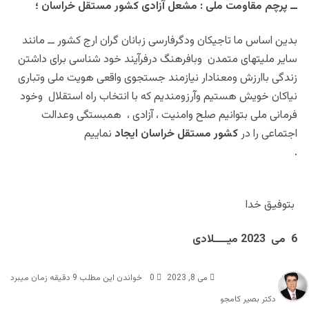
ــ پرچم مقاومت ملی : مشعل آزادی کشور مستقل خراسان ؛
بدین اساس ما تاجیکان ودگرفارسی زبانان گران ارج کشور ــ مانند
سایر ملیتهای متمدن وبافرهنگ درفرآیند خود شناسی برای داشتن
زندگی باارزش ومعنادار نیازمند جستجوی واقعی هویت ملی وتباری
نیاکان خویش هستیم وآرزومندیم که با انتخاب راه استقلال وخود
فرمانی ملی بتوانیم صلح وامنیت ، آزادی ، همبستگی وعدالت
اجتماعی را در
کشور مستقل خراسان ایجاد
نماییم
.
بتوفیق خدا
6 می 2023 میــــلادی
می 8, 2023
0
خواندن این مطلب 9 دقیقه زمان میبرد
دکتر بصیر کامجو