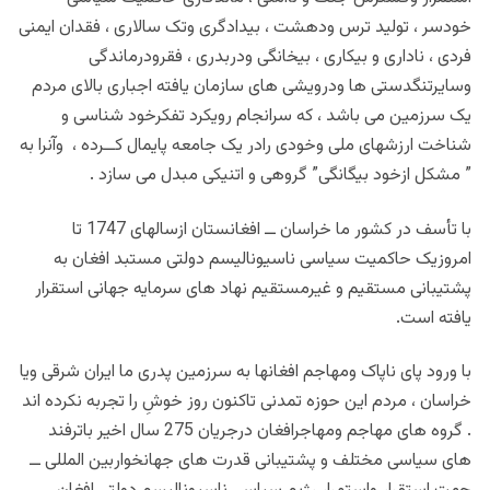
خودسر ، تولید ترس ودهشت ، بیدادگری وتک سالاری ، فقدان ایمنی
فردی ، ناداری و بیکاری ، بیخانگی ودربدری ، فقرودرماندگی
وسایرتنگدستی ها ودرویشی های سازمان یافته اجباری بالای مردم
یک سرزمین می باشد ، که سرانجام رویکرد تفکرخود شناسی و
شناخت ارزشهای ملی وخودی رادر یک جامعه پایمال کــرده ، وآنرا به
” مشکل ازخود بیگانگی” گروهی و اتنیکی مبدل می سازد .
با تأسف در کشور ما خراسان ــ افغانستان ازسالهای 1747 تا
امروزیک حاکمیت سیاسی ناسیونالیسم دولتی مستبد افغان به
پشتیبانی مستقیم و غیرمستقیم نهاد های سرمایه جهانی استقرار
یافته است.
با ورود پای ناپاک ومهاجم افغانها به سرزمین پدری ما ایران شرقی ویا
خراسان ، مردم این حوزه تمدنی تاکنون روز خوشِ را تجربه نکرده اند
. گروه های مهاجم ومهاجرافغان درجریان 275 سال اخیر باترفند
های سیاسی مختلف و پشتیبانی قدرت های جهانخواربین المللی ــ