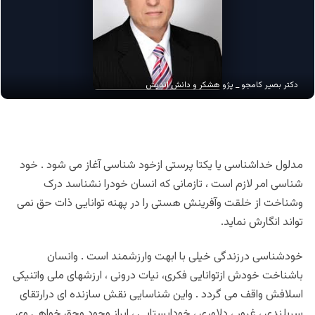
دکتر بصیر کامجو _ پژو هشکر و دانش اندیش
مدلول خداشناسی یا یکتا پرستی ازخود شناسی آغاز می شود . خود
شناسی امر لازم است ، تازمانی که انسان خودرا نشناسد درک
وشناخت از خلقت وآفرینش هستی را در پهنه توانایی ذات حق نمی
تواند انگارش نماید.
خودشناسی درزندگی خیلی با ابهت وارزشمند است . وانسان
باشناخت خودش ازتوانایی فکری، نیات درونی ، ارزشهای ملی واتنیکی
اسلافش واقف می گردد . واین شناسایی نقش سازنده ای درارتقای
سربلندی ، غرور ، دلاوری ، خودایستایی ، ابراز وجود وحق خواهی وی