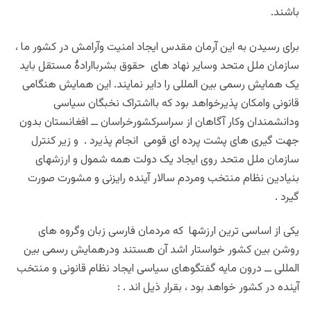
باشند.
برای رسیدن به این آرمان مقدس ایجاد امنیت وآرامش در کشور ما ،
سازمان ملل متحد وسایر نهاد های حقوق بشرباارادۀ مستقل باید
یک همایش رسمی بین المللی را دایر نمایند. این همایش هنگامی
قانونی وامکان پذیرخواهد بود که بااشتراک نخبگان سیاسی
ودانشمندان وکار آگاهان از سراسرکشورخراسان ــ افغانستان بدون
جهت گیری های پشت پرده ای قومی انجام پذیرد . و زیر کنترل
سازمان ملل متحد روی ایجاد یک دولت همه شمول و ارزشهای
بنیادین نظام منتخب ومردم سالار آینده رایزنی و مشورت صورت
گیرد .
یکی از اساسی ترین ارزشها که مردمان فارسی زبان وگروه های
روشن بین کشور خواستار اشد آن هستند ودرهمایش رسمی بین
المللی ــ درون مایه گفتگوهای سیاسی ایجاد نظام قانونی و منتخب
آینده در کشور خواهد بود ، بقرار ذیل اند . :