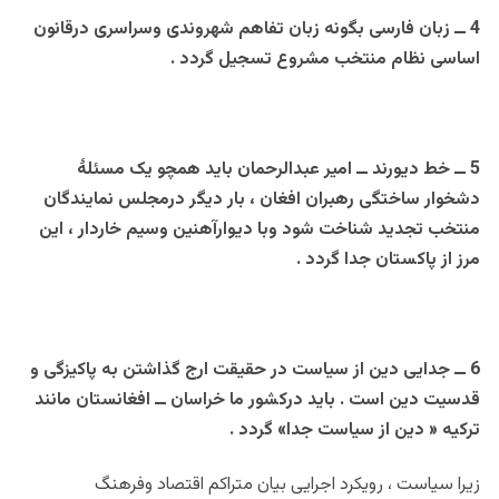
4 ــ زبان فارسی بگونه زبان تفاهم شهروندی وسراسری درقانون
اساسی نظام منتخب مشروع تسجیل گردد .
5 ــ خط دیورند ــ امیر عبدالرحمان باید همچو یک مسئلۀ
دشخوار ساختگی رهبران افغان ، بار دیگر درمجلس نمایندگان
منتخب تجدید شناخت شود وبا دیوارآهنین وسیم خاردار ، این
مرز از پاکستان جدا گردد .
6 ــ جدایی دین از سیاست در حقیقت ارج گذاشتن به پاکیزگی و
قدسیت دین است . باید درکشور ما خراسان ــ افغانستان مانند
ترکیه « دین از سیاست جدا» گردد .
زیرا سیاست ، رویکرد اجرایی بیان متراکم اقتصاد وفرهنگ