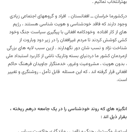
بهترانتخاب نمائیم .
درکشورما خراسان ــ افغانستان ، افراد و گروههای اجتماعی زیادی
وجود دارند که فاقد خودشناسی و هویت شناسی هستند ، رژیم
های از کار افتاده وخودکامه افغانی با پیگیری سیاست جنگ وخود
کشی کوشش کردند تا مردم غیرافغان را در زیر دود وباروت از
شناخت نژاد و نسب شان دور نگهدارند . ازین سبب لایه های بزرگی
ازمردمان کشور ما دردنیای بسته وتاریک ناشی از کاربرد استبداد ملی
، بدون هویت ، مشروعیت وغرور، خدمتگزار جاویدان فرهنگ حاکم
افغانی قرار گرفته اند ، که این مسئله قابل تأمل ، روشنگری و تغییر
است.
انگیزه های که روند خودشناسی را در یک جامعه درهم ریخته ،
بقرار ذیل اند :
استمرار وگسترش جنگ و ناامنی ، ماندگاری حاکمیت سیاسی