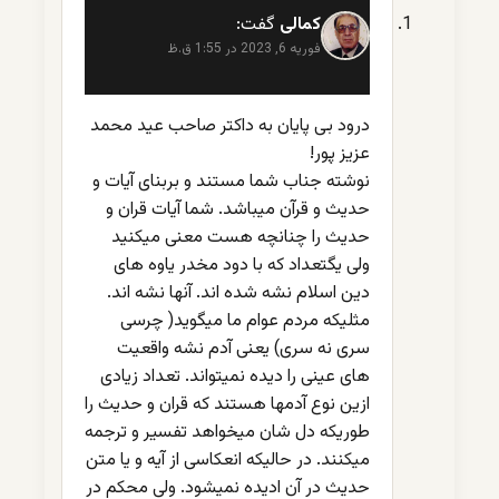
کمالی
گفت:
فوریه 6, 2023 در 1:55 ق.ظ
درود بی پایان به داکتر صاحب عید محمد
عزیز پور!
نوشته جناب شما مستند و بربنای آیات و
حدیث و قرآن میباشد. شما آیات قران و
حدیث را چنانچه هست معنی میکنید
ولی یگتعداد که با دود مخدر یاوه های
دین اسلام نشه شده اند. آنها نشه اند.
مثلیکه مردم عوام ما میگوید( چرسی
سری نه سری) یعنی آدم نشه واقعیت
های عینی را دیده نمیتواند. تعداد زیادی
ازین نوع آدمها هستند که قران و حدیث را
طوریکه دل شان میخواهد تفسیر و ترجمه
میکنند. در حالیکه انعکاسی از آیه و یا متن
حدیث در آن ادیده نمیشود. ولی محکم در