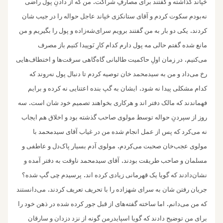
.
څپاند گذاشته و گفتند برای مصارفِ شراکت
من که از دادنِ پول راضی
نه‌بودم سکوت کردم و آقای ستانکزی څپاند عاجل حواله را در جیب شان
.
کردند
یکی دو بار به من گفتند برویم سرای‌شه‌زاده و پول را بگیریم و من
مانع شده گفتم حالی مه پول دارم کدام کارِ نَو‌پیدا کنیم باز مصرف
.
می‌کنیم
در زمان اولِ حاکمیت طالبانی گاه‌گاهی سرقت‌ها و اختطاف‌هایی
رخ می‌داد و‌ من به سیدمحمد خان توصیه کردم تا دنبال پول نه‌روند که
.
کدام مشکلی پیدا نه شود
ایشان به گپ بنده اعتنایی نه کرده و برایم
.
فهماندند که مالک دفتر اند و هرکاری بخواهند تصمیم خود شان است
سه
روز از سپردنِ حواله توسط مولوی صاحب گذشته بود و اخلاق هم ایجاب
نه می‌کرد که پس از عمل انجام شده من در غیاب آقای سیدمحمد با
.
مولوی عجب‌خان صحبت می‌کردم
مولوی آدم بسیار پاک‌دل و عاطفی و
.
مسلمان و صاحب طریقت بودند
آقای سیدمحمد ناوقت به دفتر آمده و
.
نشان‌دادند که گویا یک قهرمانی زیادی کرده اند
پرسیدم چی گپ شده؟
.
جریان رفتن شان به سرای شهزاده را با تحریف تعریف کردند
می‌دانستند
.‌
که من می‌دانم
اما ساخته‌ گفته‌های از قبل جور کرده شده در ذهن خود را
برای من‌ توضیح دادند که گویا اسپایدرمن گونه از نزد دزدان و سارقان