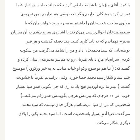
.
باشید
آقای میزبان با شفقت لطف کردند که څپاند صاحب زیاد از شما
.
تعریف کرده مشکلی نداریم ‌و گپ خصوصی هم نداریم
من تجربه‌ی
مولوی صاحب عجب‌خان را داشتم به مجرد ورود خواهر مان که با
سیدمحمدخان احوال‌‌پرسی می‌کردند با اشاره‌ی سر و چشم به آن میزبانِ
.
محترم فهماندم که نه باید کاری کنند
چند دقیقه گذشت و هر قدر
توضیحاتی که سیدمحمدخان داد و من را شاهد می‌گرفت من سکوت
.
کردم
سرانجام مردِ دانای میزبان رو به هم‌سر محترمه‌ی شان کرده و
. )
: (
گفتند که
بیا هم یو سوچ وکو او څپاند صایب ته به خبر ورکړو
موضوع
.
ختم شد و‌ شکارِ سیدمحمد خطا خورد
وقتی برآمدیم تقریباً با خشونت
: (
گفت
بیدر ما تره آوردیم هیچ یاد نداری که چی بگویی همو ضیا بسیار
)
خوب اس ده هرجای که ببرمش هرچی بگویمش همو رقم می‌کنه
…
شخصیتی که من از ضیا می‌شناسم هرگز چنان نیست که سیدمحمد
.
می‌گفت، ضیا آدمِ بسیار باشخصیت است
اما سیدمحمد یکی را بالای
.
دیگری شکار می‌کند