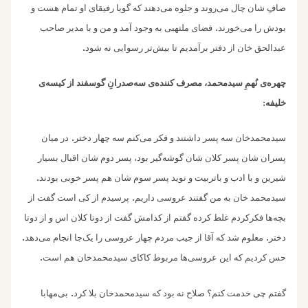
صافِ شان چال می‌روند و جلوه می‌دهند که گویا رفیقای او تمام هست و
.
بودش را می‌خورند
فضای ملتهبی به وجود آمد و من و با مدیر صاحب
.
عبدالحق خان از دفتر برآمدیم تا بیش‌تر رسوایی نه شود
چهره‌‌ی نُهمِ سیدمحمد، مصرف کننده‌ی سه‌صدرانِ گوسفند از کیسه‌ی
خلیفه:
.
سیدمحمدخان سه پسر داشتند و فکر می‌کنم سه چهار دختر
در میان
پسران شان پسر کلان شان گوشه‌گیر بود، پسر دوم شان اقبال بسیار
.
شیرین و با ادب و باتربیت و نوید پسر سوم شان هم پسر خوبی بودند
.
سیدمحمد خان به من گفتند عروسی داریم
پرسیدم از کی است گفت از
بچه‌ها فکرکردم غلط کرده گفتم از کدامش گفت از دوتا کلان اس و از دوتا
.
.
دختر
معلوم شد که آقا از جیب مردم چهار عروسی را یک‌جا انجام می‌دهد
.
حس کردیم که این عروسی‌ها مربوط کاکای سیدمحمدخان هم است
.
گفتم چی خدمت کنم؟ صلاح نه بود که سیدمحمدخان بلا کرد
بی‌مهابا