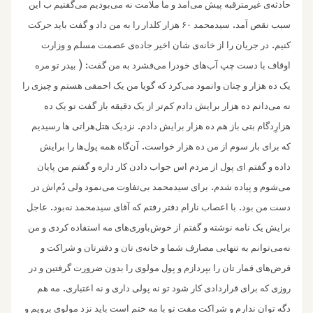
حادثه‌ی غیرمترقبه پیش می‌‌‌آمد و ما ملامت نه می‌بودیم می‌گفتیم ب این
.
سبب نقص آمد
سیدمحمد ۶۰ هزار کلدار را به من داد و گفت باید حرکت
.
کنیم
در جریان را از خانه‌ی شان اخیر جاده‌ی عصمت مسلم و وزارت
: (
اوقاف با دست چپ آب‌های خود‌را می‌فشرد به من گفت
بیدر تو مره
یک ده هزار و چنان وانمود می‌کرد که گویا من یک احمقی هستم ‌و چیزی را
نه می‌دانم ده هزار برایش دادم کم‌تر از یک دقیقه باز گفت تو یک ده
.
هزارِدگام بتی باز هم ده هزار برایش دادم
نزدیک هتل‌هراتی ها رسیدیم
.
که برای بار سوم از من ده هزار خواست
آن‌گاه همه پول‌ها را برایش
داده ‌و گفتم ای پول از مردم اس جواب دادن کار داره و گفتم من پایان
.‌
می‌شوم و پیاده شدم
برای سیدمحمد بی‌‌تفاوت می‌نمود ولی دُم‌اش در
.
.
دست من بود
با اعصاب‌ نارام دفتر رفتم که آقای سیدمحمد نه‌بود
عاجل
برایش یک نامه نوشته و گفتم از خوش‌باوری‌های مه استفاده‌ کردی و من
نه‌می‌توانم به تنهایی مصارف شما و‌ خانه‌ی تان و دفترتان و شراکت و
قرض‌های قمار تان را بپردازم و پول مولوی را بدون ضرورت گرفتین و در
.
روزی که برای قراردادی کار شود تو نه پولی داری و نه اعتباری
مه هم
دگه توان ندارم و شراکت مفت تو با مه ختم است باید نزد مولوی برویم و‌