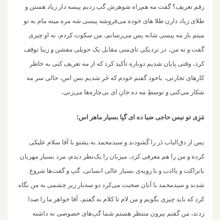
رقم تعریف؟ گفت مه هم‌راه شوهرش گپ زدیم پیسه دار زیاد هستن و
طلای زیاد دارن طلا های خوده می‌فروشه پیسی شه مره میته مام به تو
.
میتم باز مه پیسی شانه پس می‌رسانم
من سکوت کردم، نه او چیزی
.
گفت و نه من
در نزدیکی تای‌منی مقابل یک حویلی مفشن و زیبا توقف
.
کرد
وقتی پایان شدیم دوباره تأکید کرد که از مه تعریف کنی به خاطر
.
کارهای تجارتی
باخود گفتم خودم که خَر شدیم بس اس، حالی سر مه
.
شکار می‌کنی و توسطِ مه ده جانِ ای بی‌چاره‌ها می‌زنی
:
مَزِی تو نیس حاجی ضیا ده ای گپا بسیار ماهر اس
پس از دق‌الباب دَر را گٰشودند و سیدمحمد به پشتو با آقا سلام علیکی
.
کرده و من را هم معرفی کرد
میزبان را یک‌نظر دیدم، مرد بسیار مهربان
.
بانزاکت و باادب و با رویه‌ی بسیار عالی انسانی
گپ و گفت‌ها شروع
شدند و سیدمحمد با آنان صحبت می‌کرد دو سه‌بار زیر چشمی به من نگاه
.
کرد که باید چیزی بگویم و من لام تا کلام نه گفتم
آقا خواهر ما را صدا
زدند، من گفتم بیرون منتظر هستم شما گپ‌های خصوصی نه داشته