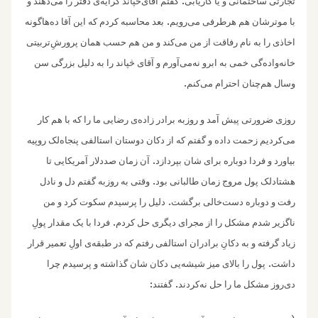
.
تجارتی ساختمانی و یا کاریابی
گفتم آقای‌څپاند کرایه‌ی دفتر را می‌دهند و
.
با موتر‌شان هم هرطرفی می‌رویم
بعد محاسبه کردم که این آقا ده‌هاگونه
اخاذی را به نام رفاقت از من می‌کند و من هم حسب همان پرورشِ‌تربیتی
خانه‌واد‌ه‌گی خمی به ابرو نه‌‌می‌آورم و آقای څپاند را به دلیل بزرگی سن
.
و‌‌سال هم‌چنان احترام می‌کنم
روز‌ی ضرورتی پیش آمد ‌و روزبه برادر زاده‌ی رضایی ما را که با هم کار
می‌کردیم زحمت داده ‌و گفتم که از دکان دوستان استالفی پنجاه‌لک‌‌ روپیه
.
بیاورد و فردا دوباره برای شان بپردازد
آن زمان صددلار آمریکایی تا
.‌
هشتادلک‌ پول مروج زمان طالبانی بود
وقتی به روزبه گفتم دل‌ و نادل
.
رفت و دوباره دست‌خالی برگشت
دلیل را پرسیدم سکوت کرد و من
.
ناگزیر شدم مشکل را از مجرای دیگری حل کردم
فردا با یک‌ مقدار پولِ
زیاد گرفته و به دکانِ برادران استالفی رفتم که در طبقه‌ی اولِ تعمیر قرار
.‌
داشت
پول را بالای میز شیشه‌یی دکان شان گذاشته و پرسیدم چرا
:
.
دی‌روز مشکل ما را حل نه‌کردند
گفتند