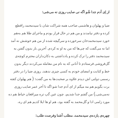
:
از اِی آدم جدا شُو اگه نی صایب روزی نه می‌شی
ضیا و پهلوان ‌و هاشمی صاحب همه شراکت شان با سیدمحمد راقطع
کرده و دفتر نیامدند و من هم در حال فرار بودم و ماجرای طلا هم به‌هم
خورد سیدمحمد‌خان سرخورده و سرگیچه شده از من هم خوشش نه آمد
.
اما نه می‌گفت که چی‌ها که من به او نه کردم
آخرین بار بدون گفتن به
سیدمحمد دفتر را ترک کرده و یادداشتی به دکان‌داران محترم کوچه‌ی
گل‌فروشی فرستادم تا آنانی که به نام من معامله می‌کردند دیگر بدون
.
خط و کتابت و‌ امضای خودم به کسی چیزی ندهند
روزی ضیا را در دفتر
: (
رسمی دولتی اش دیدم علاوه بر صحبت‌ها به من گفت
هم پهلوان کفته
برت بگویم هم مه میگم از ای آدم جدا شو‌ اگه تا آخر عمر صایب روزی
.‌
.)
نه‌می‌شی
من گفتم جدا شدیم
چون عین گپ تره میرافغان خیاط هم ده
.
.
مورد زلمی ادا و گل‌محمد به گفته بود
هم او ها ایلا کدیم هم ای ره
:
چهره‌‌ی‌ یازده‌ی سیدمحمد، مطلب آشنا وفرصت طلب