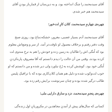
.
آقای‌ سیدمحمد را چنگ انداخته بود
و به دین‌سان از قمارباز بودنِ آقای
.‌
سیدمحمد هم خبر شدم
:
چهره‌‌ی چهارمِ سیدمحمد، کلان کارِ لت‌خور
.
آقای سیدمحمد آدم بسیار عصبی، مغرور،‌ خشکه‌دماغ بود
روزی صبح
.
وقت دفتر رفتم و برخلاف معمول او ناوقت‌تر آمد
از سر ‌و وضع‌اش معلوم
بود که لُنگی اش را طالبان به زمین‌ زده ‌و خودش را هم به نرخِ‌ مندوی لت
.
کرده بودند
وقتی من آن حالت را دیدم دانستم که آقا مصروفِ پاره‌کردنِ
.
لُنگی خود بود
کوشش‌ کرده به رُخ نیاورد ولی دیر شده و من دانستم که او
خوب لت‌‌و‌کوب شده و دلیل هم همان کلان‌کاری بوده که با ترافیکِ پلیس
.
طالب درگیر شده بوده و چنان سرنوشت برایش رقم زده بود
:
چهره‌‌ی پنجمِ سیدمحمد، دزد و سارق دارایی ملی
کسانی که سال‌های پیش از آمدنِ مجاهدین در مکروریانِ اول زنده‌گی