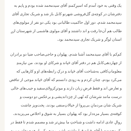
یک وقتی به خود آمدم که اسیرِکمندِ آقای سیدمحمد شده بودم و پایم به
دفترشان در کوچه‌ی گل‌فروشی شهرنو کابل باز شد و شریک تجاری آقای
.
سیدمحمد شدم
دور اول حاکمیت طالبانی بود یکی دو نفر از مولوی‌های
طالب هم آن‌جا رفت و اند داشتند و‌ آقای مولوی هاشمی از شهرستان ازرِ
.
استان لوگر و شریک تجاری سیدمحمد بود
.
کم‌کم با آقای سیدمحمد آشنا شدم
پهلوان و حاجی‌صاحب ضیا دو برادران
.
از چهاردهی‌کابل هم در دفتر آقای څپاند و شرکای او بودند
من نیازمندِ
معلوماتِ‌کافی به‌شناخت آقای څپاند و درکِ رابطه‌های او و کارهایی که
.‌
می‌کرد بودم
چنان کردم و به زودی دانستم که آقای څپاند موجی از تناقض‌
و‌ تعارض اند و فقط فرضِ زبان دارند و‌ موترِکرولای‌سفید و جیب‌های خالی
درست مانند سَرِشان که تُهی از خِرَداندیشی و برعکس دو دوست و‌
.
شریک شان مردمانِ بی‌پروا از خیالاتِ‌منفی بودند
پخت‌وپز چاشت
.
کوفته‌ی بسیار مزه‌دار بود که پهلوان بسیار به شوق و اخلاص می‌پزیدند
روالِ عادی ادامه داشت و شناختِ ما بیش‌تر شد و مصمم شدم تا فقط در
.
یک محدوده با آقای څپاند قرارداشته باشم
روزی یکی از هم‌صنفانِ من به