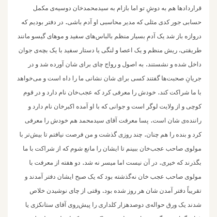
قراردادها هم به دوشِ تو اما بازام به سیدمحمد‌خان دوسیه‌ی مکمل
.
حسابی جور کدی مثلی که مدیر محاسبی او آدم باشی
در دفتر بودیم که
دروازه باز شد یک آدمِ بسیار منظم بالباس‌های سفید و موهای گیسو مانند
طریقتی، ریش منظم و یک اعصا و لنگی یا دستار سفید با یک بچه‌ی جوان
.
داخل شده و نشستند
به اصول و رواج چای برای شان آورده شد و در
جریانِ صحبت‌ها گفتند کسی برای شان نشانی ما را داه است و می‌خواهد
.
با ما شراکت کند
خودش را معرفی کرد که عجب‌خان نام دارد و در قوم
کوچی و از ولایت لوگر است و جوانی که با او آمده اکبرخان نام دارد و
.
راننده‌ی شان است
پسا معرفت آقای سیدمحمد هم خودش را معرفی
.
کرد و بنده را هم چنان
چند روزی گذشت و من فرصت نیافتم تا بیش‌تر با
مولوی صاحب عجب‌خان ببینم تا ایشان را مانع شوم که از شراکت با ما
.
.
بگذرند که خیری
در آن نیست اما میسر نه شد
دو هفته از معرفت با
مولوی صاحب عجب‌ خان نه‌گذشته بود که یک صبح ایشان دفتر آمدند و
.
تقریباً دفتر آمدن شان هر روز شده بود
وقتی از چای نوشیدن خلاص
شدند یک ورق حواله‌ی دوصدهزار کلداری را پیش‌روی آقای ستانکزی یا