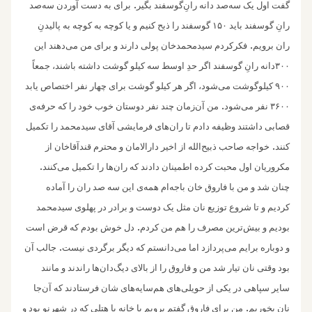
.
گفت اول یک سه‌صد دانه رانِ‌گوسفند بگیر
برای به دست آوردن سه‌صد
رانِ گوسفند باید ۱۵۰ گوسفند را ذبح کنیم و یا کوچه به کوچه به پالیدنِ
.
ران برویم
فکرکردم سیدمحمد‌خان پولی دارند و‌ برای من می‌دهند این
۳۰۰دانه رانِ گوسفند اگر حدِ اوسط سه‌ کیلو گوشت داشته باشند،‌ جمعاً
۹۰۰ کیلوگوشت می‌شود، اگر هر کیلو گوشت برای چهار نفر اختصاص یابد
.
۳۶۰۰ نفر می‌شود
من آن‌زمان چند نفر دوستان خوب خود را که حرفه‌ی
قصابی داشتند وظیفه دادم تا ران‌های فرمایشی آقای سیدمحمد را تکمیل
.
کنند
خواجه صاحب ذبیح‌الله از اخیر دارالامان و محترم قندآقاخان از
.
مکروریان اول محبت کرده اطمینان دادند که ران‌ها را تکمیل می‌کنند
چنان شد و من با فاروق خان باجه‌ام همه‌ی این سه صد ران را آماده
کردیم و تا شروع توزیع نان مثل یک دوست و برادر در پهلوی سیدمحمد
.
بودیم و بیش‌ترین مصرف را هم من کردم
دل خوش بودم که قرض است
.
‌و دوباره برایم می‌پردازد اما می‌دانستم که دیگر برگردی نیست
جالب آن
بود وقتی نان تیار شد من و فاروق را از بالای دیگ‌دان‌ها راندند و مانند
سایر سپاهی در یکی از حویلی‌های هم‌سایه‌های شان فرستادند که آن‌جا
.
نان بخوریم
من برای فاروق گفتم برویم یا خانه یا هتلی که در شهرنو بود و