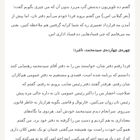
:
گفتم ده تلویزیون دیدمش گپ می‌زد بدون آن‌ که من چیزی بگویم گفت
.
.)
(
نفر گیلانی اس
من گفتم بروید فردا خودم می‌آیم دفتر تان
اما پیش از
.
آمدن مه قرارداد تعمیری ره که شما کرایه گرفتین هم ملاحظه کنین
یعنی
.
مه می‌فامم که چی فسادهایی ده فساد اداری اس
:
چهره‌‌ی چهارده‌ی سیدمحمد، نامَرد
فردا رفتم دفتر شان، خواستند من را به دفتر آقای سیدمحمد رهنمایی کنند
دانستم که برنامه شده است، قصدی و مستقیم به دفترِ عمومی هم‌کاران
.
.
شان رفتم
هرقدر گفتند دفتر رئیس صایب برویم نه رفتم
گفتم که
صلاحیت احضار من را داکتر رئیس عمومی تان نه‌ داره حالی مره پیش
.
رئیس تان روان می‌کنین‌
څارنوال و قاضی بگویه هزاربار به خاطر قانو‌ن
.
.
می‌روم
سرانجام دیدم سیدمحمد خودش آمد
هردوی ما نگاه‌های
.
معناداری به هم کردیم ‌و دستِ من را گرفته به دفتر خود برد
من گفتم
همو‌ گپ‌ خودت راست بود همیشه می‌گفتی عثمان تو یک نقص کلان داری
.
که از حد زیاد مردمه احترام می‌کنی
اینه احترامی که به تو می‌کدم کتِ