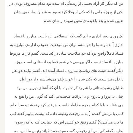
.
من که دیگر کار آزاد بخشی از زنده‌گی ام شده بود مدام مصروف بودم
در
یکی از پروژه هایی را که یکی از وکلا گرفته بود به عنوان نماینده‌ی شان
.
تعیین شده و بعد با فیصدی معین سهم‌دار شان شدم
یک روزی دفتر‌ اداری برایم گفت که استعلامی از ریاست مبارزه با فساد
.
اداری آمده و شما را خواسته
برای من موقعیت حقوقی اداره‌ی مبارزه به
.
فساد کاملاً واضح بود که حدِ صلاحیت شان در کجاست
گفتم کار ما مربوط
.
مبارزه بافساد نیست اگر بررسی هم شوه قضا و دادستانی است
روز
.‌
.
دیگر گفتند هیئت های ریاستِ مبارزه بافساد آمده اند
گفتم بیایند
دو نفر
داخل دفتر شدند که یکی شان را خوب چُقر می‌شناسم و از دورِ اول
.
طالبان رشوه‌ستانی را شروع کرده بود
با آن که آشنای دیرین من بود
چنان بی‌پروا و بی‌روی و بی‌نزاکت صحبت می‌کند که گویی من را هیچ نه
.
می شناسد یا با کدام مجرم مخاطب است
هرقدر کردم نه شد و سرانجام
: (
کمی با نرمش گفت
به ما رفیقت وظیفه داده که پیشت بیاییم گفته کتی
)
ما چی می‌کنی؟
گفتم رفیق خو کسی اس که حمایتت کنه نه که رشوه
.
.‌
.
بخایه
گفتم کی اس ای رفیقم
گفت سیدمحمد څپاند رئیس ما اس
مه