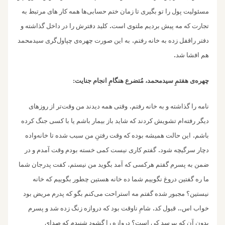
مسئولیت پول را تو‌ بگیری ‌تا زمان ختم حسابی‌ها همه کار های مرتبط به
.
تجارت که مه پیش بردیم ملتوی است
کلید دفترش را در داخل گذاشته و
.
دفتر راقفل زده به خانه رفتم
به این صورت چهره‌ی چپاول‌گری سیدمحمد
.
هم افشا شد
چهره‌‌ی هفتمِ سیدمحمد، مُتضرع هنگامِ انجام جنایت:
.
نامه را گذاشته و به خانه رفتم
وقتی همه دیدند من وقت‌تر از روزهای
دیگر رفته‌ام تشویش کردند که شاید باز بیمار باشم یا با کسی جنگ کرده
.
باشم
این حالت همیشه بوده که وقت رفتنِ من سبب شده تا خانه‌واده
.
دچار سرگیچه شود
گفتم کاری نیست کمی خسته بودم وقت آمدم و در
.
ضمن به پسرم گفتم هرکسی که آمد بگوید من نیستم
کفت پدر‌جان شما
ما ره گفتین دروغ نگوییم شما ده خانه هستین چطور بگوییم که خانه
نیستین؟ مجبور شده گفتم مه استراحت می‌کنم بگو که پدرم مریض بود
.
..
خواب اس
قبول کد
شامِ ناوقت بود که دروازه زنگ زده شد و پسرم
بدون آن که بپرسد کی است؟ دروازه‌ را گشود شنیدم که صدای