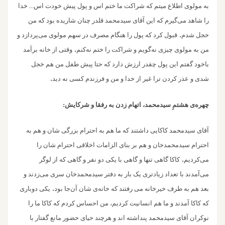
به مولوی اطلاع میتم که شراکت ما ختم اس و پول پیش خودت اس
خدا
…
را شاهد می‌گیرم که این آقای‌ سیدمحمد قلدر چنان شاریده بود که من
.
خجل شدم
قبول کرد که پول را هنگام مصرف در سهم مولوی می‌پردازد و
.
من به مولوی چیزی نه‌گویم و شراکت را ختم نه‌کنم
وقتی از خانه برآمد
باخود گفتم این پول چقدر ارزش دارد که حتا پیش طفل من هم خجل
.
شدی‌‌ ‌و عذر کردن ترا غیر از خدا و من و فرزندم کسی نه دید
چهره‌‌ی هشتمِ سیدمحمد، اتهام زدن به رفقا و شرکایش:
آقای سیدمحمد کاکایی‌ داشتند که ما هم به احترام بزرگی شان و هم به
احترام سیدمحمدخان ‌و هم بر بنای الزامات اخلاقی احترام شان را
.
می‌کردیم
کاکا گاهی تنها و گاهی با یکی دو نفر و‌ گاهی که از لوگر
می‌‌آمدند با تعداد زیادتری یک بار به دفتر سیدمحمد‌خان سری می‌زدند و
.
بعد هم به طرف خیرخانه می رفتند که خانه‌ی شان آن‌جا بود
یکی دوباری
که کاکا آمدند ‌و ما هم انسانیت کردیم، من احساس کردم که کاکا ما را
نوکران آقای سیدمحمد پنداشته اند و هرچند حیای حضور مانع گفتار با