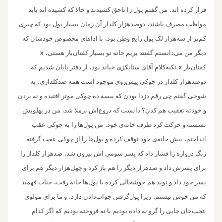
.
فرار کرده اند
من گفتم پول را ناحق کشیدند و حالا که کشیده اند باید
.
مواظب مصرف باشند
دوصدهزار کلدار آن زمان بسیار پول بود که چیزی
.
کم‌تر از سه‌هزار لک پول رایج وطن بود
با اداهای مخصوص خودشان که
. «
دیگر من می‌دانستم گفتند بریم خانه تو بسیار کفتان‌باز هستی
.
»
کفتان‌باز
تکیه‌کلامِ آقای ستانکزی څپاند بود
از دفتر پایان شدیم که
.
دوصدهزار کلدار در چوکی پیش‌‌روی موجود است همه صدکلداری
به
شوخی گفتم چی رقم دزدا بودن که پیسه ده چوکی موتر افتیده و نه بردن
و خودته تعقیب هم کدن؟ دانست که دروغ‌اش برملا شد، من در پهلویش
.
نشسته و حرکت کرد طرف خانه‌ی خود
من پول‌ها را به چوکی عقب
.
انداختم
پیش خانه‌ی خود توقف کرده ‌و پول‌ها را از چوکی عقب گرفته
.
زنگ دروازه را فشار داد که پسر سومی اش بیرون شد
صدهزار کلدار را
برای پسرش داد و صدهزار دیگر را هم باز کرد و چهل‌هزار دیگر هم برای
.
پسر خود داد ‌و نوید هم خوشحالی کرده با پول‌ها خانه رفت
جناب فهمید
.
.
که من خوش نیستم
زیرا پول‌گرفتن جواب‌‌دادن دارد
و ما برای مولوی
عجب‌خان جایی را گرو نه داده بودیم یا نه فروخته بودیم که اگر کدام