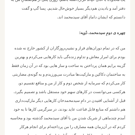
.
دفتر آمد و‌ بادیدن هم‌دیگر بسیار خوش‌حال شدیم
پسا گپ ‌و گفت
.
دانستم که‌ ایشان دامادِ آقای سیدمحمد اند
:
چهره ی دومِ سید‌محمد، دُوپه
من که در تمام دوران‌های فراز و‌ نشیبِ‌روزگاران از کشور خارج نه شده
بودم برای امرار معاش و تداوم زنده‌گی باید کارهایی می‌کردم و بهترین
گزینه برایم همان پرداختن به ساخت و ساز هایی بود که در آن زمان فقط
به ساختمان دکاکین و‌ مارکیت‌ها مبادرت می‌ورزیدم و به گونه‌ی مضاربتی
.
کار می‌کردم که سرمایه از شخص دوم و کار از من و منافع تقسیم دو
.
هرکسی می‌توانست در کارهای سهم خود مستقل باشد و‌ تصمیم بگیرد
قبل از آشنایی ‌‌افتیدن در دامِ سیدمحمدخان کارهایی دیگر مارکیت‌داری
.
هم داشتم که منابع قابل قناعت عاید بودند
در سرگرمی کارها تا به خود
آمدم چندماهی از شریک شدنِ من با آقای سیدمحمد گذشته بود و محاسبه
کردم که در آن‌زمان همه‌ مصارف را من پرداخته‌ام برای انجام هرکار