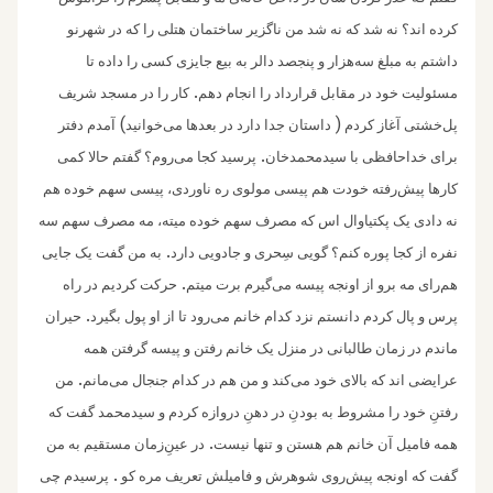
کرده اند؟ نه شد که نه شد من ناگزیر ساختمان هتلی را که در شهرنو
داشتم به مبلغ سه‌هزار و پنجصد دالر به بیع جایزی کسی را داده تا
.
مسئولیت خود در مقابل قرارداد را انجام دهم
کار را در مسجد شریف
)
(
پل‌خشتی آغاز کردم
داستان جدا دارد در بعدها می‌خوانید
آمدم دفتر
.
برای خداحافظی با سیدمحمد‌خان
پرسید کجا می‌روم؟ گفتم حالا کمی
کارها پیش‌رفته خودت هم پیسی مولوی ره ناوردی، پیسی سهم خوده هم
نه دادی یک پکتیاوال اس که مصرف سهم خوده میته، مه مصرف سهم سه
.
نفره از کجا پوره کنم؟ گویی سِحری و جادویی دارد
به من گفت یک جایی
.
هم‌رای مه برو از اونجه پیسه می‌گیرم برت میتم
حرکت کردیم در راه
.
پرس و‌ پال کردم دانستم نزد کدام خانم می‌رود تا از او پول بگیرد
حیران
ماندم در زمان طالبانی در منزل یک خانم رفتن و پیسه گرفتن همه
.
عرایضی اند که بالای خود می‌کند و من هم در کدام جنجال می‌مانم
من
رفتنِ خود را مشروط به بودنِ در دهنِ دروازه کردم و‌ سیدمحمد گفت که
.
همه فامیل آن خانم هم هستن و تنها نیست
در عینِ‌زمان مستقیم به من
.
گفت که اونجه پیش‌روی شوهرش و فامیلش تعریف مره کو
پرسیدم چی