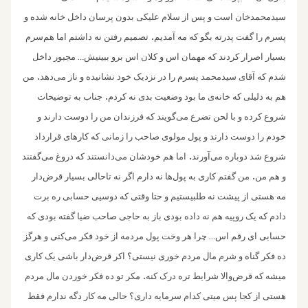
سیدمحمدخان است و پس از سلام علیکی بدون پرسان داخل خانه شده و
.
پسرم را گفت پدرته بگو که مه آمدیم
تصمیم رفتن نه داشتم اما هم‌سرم
بسیار اصرار کردند که مهمان اس و کلان اس برو ببینیش
مجبور داخل
…
.
شدم که آقای سیدمحمد پسرم را در نزدیک خود نشانیده و ناز می‌د‌هد
من
.‌
هم به دلیلی که خانه‌ی ما بود وضعیت بدی نه کردم
جناب به توضیحات
شروع کرده و با لحن تضرع می‌گویند که فرزندان من را دوست دارند و
خودم را دوست دارند ‌و پول مولوی صاحب را زمانی که کارهای قرارداد
.
شروع شد دوباره می‌‌آورند
اما هم خود‌شان می‌دانستند که دروغ‌ می‌گفتند
.
و هم من
من گفتم کاری به پول‌ها نه دارم اگر نه تا‌حالی بسیار قرض‌دار
مه هستی از پیشت نه طلبیستیم و حتا وقتی که دوسیی حسابی ره برت
دادم که یک روپیه هم نه داده بودی باز به حاجی صاحب ضیا گفته بودی که
حسابی ای رقم اس
چرا هر وخت پول مردمه از خود فکر می‌کنی و هرگز
…
ده فکر گناه و شرم مال مردم خوری نیستی؟ اکر قرض‌دار باشی یک کاری
.
میشه که قرض‌والا شرایط تره درک کنه
مکر تو ده فکر خوردن مال مردم
هستی از کجا پس میتی کدام سرمایه داری؟ حالی مه کار دگه ندارم فقط