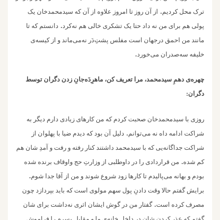
.
ترک محل کردیم
از آن روز تا امروز علاوه از آن‌ که سیدمحمدخان یک
.
پولی هم برای من نه داد حتا یک تشکری خالی هم نه‌کرد
دانستم که تا
مانند من احمق درجهان است مفلس پشتِ‌دَر نه‌می‌ماند و از کیسه‌ی
.
خلیفه سه‌صدران می‌خورد
چهره‌‌ی‌ دهمِ سیدمحمد، مرا تعریف کن، ماهرِدَه‌جانِ زدن دگران توسط
دگران:
روزی با سیدمحمدخان صحبت کردم که من کارهای زیادی دارم دیگر به
.
شراکت ادامه داه نه می‌توانم
دلیل آن بود که دیدم ضیا با پهلوان از
شراکت جداگانه‌یی که با سیدمحمد داشتند کنار رفته و رفت و آمدِ شان هم
.
کم شده
من قراردادی را در داوطلبی از وزارتِ حج واوقاف برنده شده
.
بودم و بهانه می‌پالیدم تا کارها زود شروع شوند ‌و من از آقا جدا شوم
برایش گفتم حالا وقت دادنِ پول سهم مولوی است که باید بپردازد چون
.
مصرف کرده است
گفتار من در گوش ایشان اثری نه‌داشت برای شان
گفتم که عذر کردن شان در داخل خانه‌ی ما و مقابل پسرم را فراموش