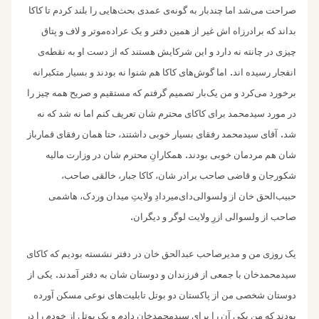
صراحت می‌شد اما چندبار به گونه‌ی عمدی بحث‌هایی را بلند کردم تا کاکا
بداند که برادرزاه اش غیر از همین دفتر و یک عراده‌موتر و لاف و پتاق
چیزی در چانته‌ نه دارد و این شرکایش هستند که از دست او به نقطه‌ی
.
انفجار رسیده اند
اما گوش‌های کاکا هم شنوا نه بودند و بسیار متکبرانه
برخورد می‌کرد و من یک‌بار تصمیم گرفتم که مستقیم و صریح همه چیز را
در مورد سیدمحمد برای کاکای محترم شان تعریف کنم اما نه شد که نه
.
شد
آقای سیدمحمد رفقای بسیار خوبی داشتند، حتا همان رفقای قمارباز
.
شان هم مردمان خوبی بودند
همکارانِ محترم شان در وزارت مالیه
شکورجان و قاضی صاحب برادر شان، کاکا جبار، خالقی صاحب،
حبیب‌الحق خان از ولسوالی‌دای‌میردادِ ولایتِ میدان وردک، هاشمی
.
صاحب از ولسوالی ازرِ‌ ولایت لوگر و دیگران
یک روزی من ‌و مدیرصاحب عبدالحق خان در دفتر نشسته بودیم که کاکای
.
سیدمحمد‌خان با جمعی از فرزندان و دوستان شان به دفتر آمدند
یکی از
دوستان شخصی من از پاکستان دو بوتل تابلیت‌های نوعی مسکن آورده
بودند که من یکی آن را برای سیدمحمدخان دادم و یک بوتل از خودم را در