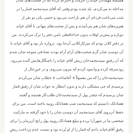
همیشه مهمانان څپاند را حرمت و احترام کرده اما در صحبت‌های شان
.
مداخله نه می‌کردم
بلد شده بودم وقتی که آقای سیدمحمد قمار را در
شب می‌باخت فردای آن هم ناراحت می‌بود و حتمی یکی دو نفر از
هم‌پره‌های شان هم می‌‌آمدند و پس از صحبت‌های پنهانی با آقای څپاند
.
دوباره و بیش‌تر اوقات بدون خدا‌حافظی بامن دفتر را ترک می‌کردند
من
.
در دفترِ کلان بودم که میزکارکلانی آن‌جا بود
دروازه باز بود و آقای څپاند با
آن دوستِ شان گرم صحبت‌های آرام آرام بودند تصادفی متوجه شان شدم
.
که آن رفیقِ سیدمحمدخان ریش آقای څپاند را باچنگال‌هایش کَنده می‌رود
.
زودسرفه کرده و وانمود کردم که بیرون می‌روم
و در عینِ‌حال از
»
«
سیدمحمدخان را که من معمولاً‌
آغاصاحب
خطابِ‌‌ شان می‌کردم
پرسیدم که چی مشکلی دارند و بدون انتظار به جواب شان از رفیق قمار
شان پرسیدم که چقدر پول از سیدمحمدخان طلب‌کار هستند و گفتند
.
هفتادلک دانستم که سیدمحمد شب هفتادلک روپیه باخته است
من برای
حفظ آبِ‌روی آقای سیدمحمد آن دوستِ شان را با خود گرفته به مارکیت
شخصی ما در شهرآرا برده و مبلغ هفتادلک روپیه پول رایج آن‌زمان را برای
رفیقِ آقای‌څپاند دادم که قمار را از او بُرده بود و نسبت عدم پرداخت ریشِ