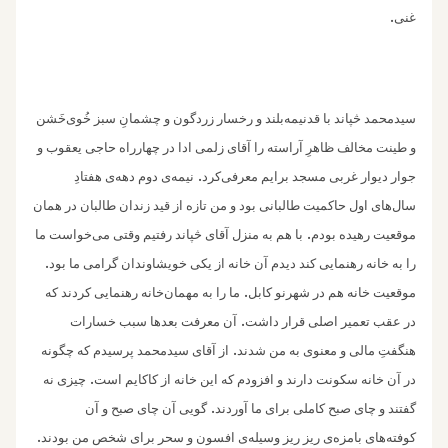
.
غنی
سیدمحمد څپاند با قدنیمه‌بلند و رخسار زردگون و‌ چشمان‌ِ سبز خُوی‌‌خَشن
و ‌طینت مخالف ظاهرِ آراسته را آقای زلمی ادا در چهارراه حاجی یعقوب و
.
جوار دیوار غربی مسجد برایم معرفی‌کرد
نیمه‌ی دوم دهه‌ی هفتادِ
سال‌های اول حاکمیت طالبانی بود و من تازه از قید زندان طالبان در همان
.‌
موقعیت رهیده بودم
با هم به منزل آقای څپاند رفتیم وقتی می‌خواست ما
.
را به خانه رهنمایی کند دیدم آن خانه‌ از یکی خویشاوندان گرامی ما بود
.
موقعیت خانه هم در شهرنو کابل
ما را به مهمان‌خانه رهنمایی کردند که
.
در عقب تعمیر اصلی قرار داشت
آن معرفت بعدها سبب خسارات
.
هنگفتِ مالی و معنوی به من شدند
از آقای سیدمحمد پرسیدم که چگونه‌
.
در آن خانه سکونت دارند و افزودم که این خانه از کاکایم است
چیزی نه
.
گفتند و چای صبح کاملی برای ما آوردند
گویی آن چای صبح و آن
.
کوفته‌های بامزه‌ی ریز ریز وسیله‌ی افسون و سحر برای شخص من بودند