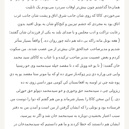
همان‌جا گذاشتم چون بیش‌تر اوقات سردرد می‌بودم یک تابلیت
.
می‌خوردم
کاکا که روی شان جانب شرق اتاق و پشت شان جانب غرب
اتاق بود به مجردی که جشم تیزبین ‌و کنج‌کاوِ شان به بوتل افتید بدونِ
:
رعایت نزاکت و ادب مجلس و با صدای بلند به یکی از فرزندان شان گفتند
. )
(
هغه بوتل ماته راکه بی دغه هم دلته چور روان ده
واقعاً بسیار متأثر
.
شدیم و مدیرصاحب عبدالحق خان بیش‌تر از من عصب شدند
من سکوت
کردم و بغض عصبیت مدیر صاحب ترکیده و با عتاب به کاکای سید محمد
: (
خان گفتند
تا یو څه وویل که د تا مقصد خپله سیدمحمد وی خو رښتیا
وایی چی وراره دې ډیر ډوکه‌باز سړی ده او که بیا مونږ ستا مقصد یو په دې
پوه شه چې تر اوسه په افغانستان کې کومی مور داسې زوی نه ده
زیژولی چی د سیدمحمد حق وخوری و خو سیدمحمد دټولو حق خوړلی
)
دی
این سخن کاکا را بسیار شرماند و من هم گفتم که دوا را دوست من
…
فرستاده بود و بوتلی را که ایشان گرفتن از من است و آمدن من به دفتر
.
سبب اعتبار بخشیدن دوباره به سیدمحمد خان شد ‌و اگر نه بپرسید
ایشان هم دانستند که خطا کردند و ما هم دانستیم که سیدمحمدخان در