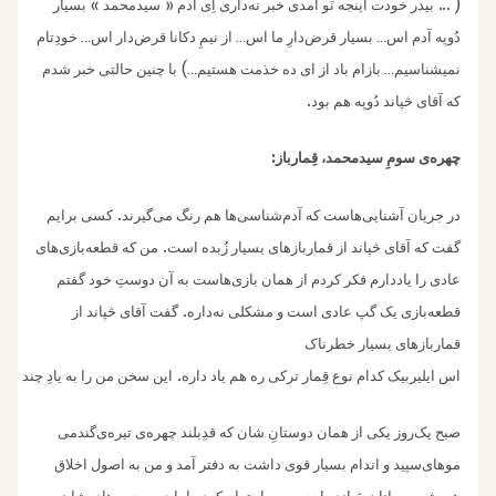
»
«
…
(
بیدر خودت اینجه نَو آمدی خبر نه‌داری اِی آدم
سیدمحمد
بسیار
دُوپه آدم اس
بسیار قرض‌دارِ ما اس
از نیمِ دکانا قرض‌دار اس
خودِتام
…
…
…
)
نمیشناسیم
بازام باد از ای ده خذمت هستیم
با چنین حالتی خبر شدم
…
…
.
که آقای څپاند دُوپه هم بود
:
چهره‌‌ی سومِ سیدمحمد، قِمارباز
.
در جریان آشنایی‌هاست که آدم‌شناسی‌ها هم رنگ می‌گیرند
کسی برایم
.
گفت که آقای څپاند از قماربازهای بسیار زُبده است
من که قطعه‌بازی‌های
عادی را یاددارم فکر کردم از همان بازی‌هاست به آن دوستِ خود گفتم
.
قطعه‌بازی یک گپ عادی است و مشکلی نه‌داره
گفت آقای څپاند از
قماربازهای بسیار خطرناک
.
اس ایلیربیک کدام نوع قِمار ترکی ره هم یاد داره
این سخن من را به یادِ چند دو
صبح یک‌روز یکی از همان دوستانِ شان که قدِبلند چهره‌ی تیره‌‌ی‌گندمی‌
موهای‌سپید و اندام بسیار قوی داشت به دفتر آمد و من به اصول اخلاق