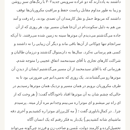
داشتند به یاددارند که دو عراده سرویس جدید۳۰۲ با رنگ‌های سبزِ روشن
و‌ زیبا به طور مداوم مقابل ریاست حفظ و مراقبتِ مکروریان‌ها توقف
.
داشتند که مربوط حمل و نقل کارمندان آن تصدی بودند
راه رفت و آمد
.
من هم به دلیل سکونت‌ام در آن‌جا همان مسیر بود
هر روزی که از آن
.
جاده می‌گذشتم می‌دیدم آن موترها سینه به زمین شده‌ می‌رفتند
تا آن‌که
سرانجام تنها چوکاتی از آن‌ها باقی ماند و دیگر آن‌ زیبایی را نه داشتند و
.
کسی هم پرسانی نه‌کرد
سال‌ها به دان‌‌منوال گذشتند و درزمان طالبان و
.
شراکت‌ کار‌های تجاری با آقای سیدمحمد اتفاقِ‌ عجیبی را متوجه شدم
هرزمانی که با آقای سیدمحمد از آن مسیر می‌گذشتیم ایشان از دیدنِ آن
.
موترها رو می‌گشتاندند
یک روزی که نه‌می‌دانم چی ضرورتی بود تا به
طرف مکروریان برویم در همان مسیر و نزدیک همان موترها رسیدیم در
: (
حالی‌که چشم شان به آن موترها افتاد ناخودآگاه گفت
هر وخت که از
ای راه تیر میشم و ای موترا ره می‌بینم وجدانم مره آزار میته
پرسیدم
…
: (
چرا
در کمالِ‌ناباوری گفت
مه کل‌پرزای موترا ره کشیدیم و آخری دفه
…
.)
ماشینای شانه کشیدیم
یک‌بار به فکر رفتم که یک انسان آگاه
تحصیل‌کرده و کارمند دولت، مُسن و صاحبِ زن و‌ فرزند چی‌گونه می‌تواند