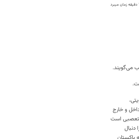
لب می‌گویند.
ت.
یتی،
داخل و خارج
 متعصبی است
 دنبال
 پاکستان