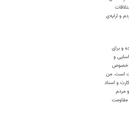
تلافات
 و ارایه‌ی
 و برای
اسایی و
 به خصوص
وت است. من
رت و اسناد‌
 مردم
 مقاومت