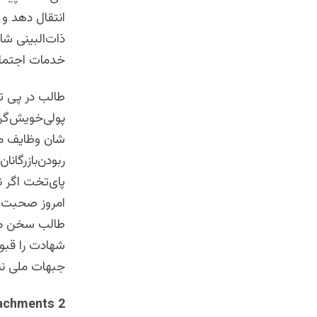
انتقال دهد و 
ذات‌البینی شا
خدمات اجتماعی
طالب در پی تح
پولی‌خویش‌گرو
شان وظایف مخت
ربودن‌بازرگان
پای‌تخت اگر ن
امروز صحبت یک
طالب سخن می‌
شهادت را قبو
جبهات ملی نه
2 Attachments