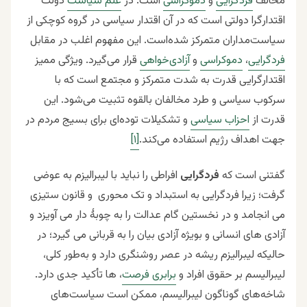
مخالف
فردگرایی
و
دموکراسی
است. در
علم سیاست
دولت
اقتدارگرا دولتی است که در آن اقتدار سیاسی در گروه کوچکی از
سیاست‌مداران متمرکز شده‌است. این مفهوم اغلب در مقابل
فردگرایی
،
دموکراسی
و
آزادی‌خواهی
قرار می‌گیرد. ویژگی ممیز
اقتدارگرایی قدرت به شدت متمرکز و مجتمع است که با
سرکوب سیاسی و طرد مخالفان بالقوه تثبیت می‌شود. این
قدرت از
احزاب سیاسی
و تشکیلات توده‌ای برای بسیج مردم در
جهت اهداف رژیم استفاده می‌کند.
[۱]
گفتنی است که
فردگرایی
افراطی را نباید با لیبرالیزم به عوضی
گرفت؛ زیرا فردگرایی به استبداد و تک محوری و قانون ستیزی
می انجامد و در نخستین گام عدالت را به چوبۀ دار می آویزد و
آزادی های انسانی و بویژه آزادی بیان را به قربانی می گیرد؛ در
حالیکه لیبرالیزم ریشه در عصر روشنگری دارد و به‌طور کلی،
لیبرالیسم بر حقوق افراد و
برابری فرصت
، ها تأکید جدی دارد.
شاخه‌های گوناگون لیبرالیسم، ممکن است سیاست‌های