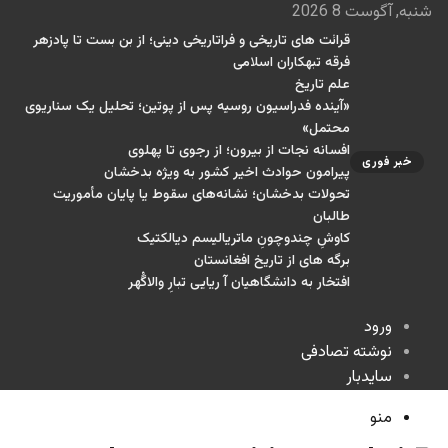
شنبه, آگوست 8 2026
قرائت های تاریخی و فراتاریخی دینی؛ از بن بست تا پادزهر
فرقه تبهکاران اسلامی
علم تاریخ
«آینده فدراسیون روسیه پس از پوتین؛ تحلیل یک سناریوی
محتمل»
افسانه نجات از بیرون؛ از رجوی تا پهلوی
خبر فوری
پیرامون حوادث اخیر کشور به ویژه بدخشان
تحولات بدخشان؛ نشانه‌های سقوط یا پایان مأموریت
طالبان
کاوشِ چندو‌چونِ ماتریالیسم دیالکتیک
برگه های از تاریخ افغانستان
افتخار به دانشگاهیان آ ریایی تبارِ والاگُهر
ورود
نوشته تصادفی
سایدبار
منو