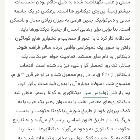
سنتی و عقب نگهداشته شده به دلیل حاکم بودن احساسات
بیشتر زمینۀ پرورش دیکتاتور ها است. برعکس در یک جامعه
مدنی و دموکراتیک چنین فرضی به میزان زیادی محال و ناممکن
است. بنا براین برای رهایی انسان از چنبرۀ دیکتاتورها باید
صادقانه کار کرد تا با عبور از مصایب و دشواری های گوناگون
رفتن به سوی یک دموکراسی واقعی مردم سالار فراهم
شود.
دیکتاتور به نام های مستبد، تمامیت خواه، خودکامه، یکه
سالار، تک رو، انحصار گرا و غیره نیز یاد شده است. انتخاب
دیکتاتور از ۴۳۰ ق.م. در روم معمول شد و در اواخر قرن ۳ ق.م.
منسوخ شد. «سولا» دوباره آن را بدون قید مدت برقرار کرد.
پس از قتل
ژولیوس سزار
دیکتاتوری به گونۀ رسمی ملغی شد.
دیکتاتوری‌های معاصر اغلب یا به عنوان رهبر یک حزب یا به
کمک پیروان خود از طریق شورش یا کودتا حکومت را بدست
می‌گیرند یا از طریق قانون اساسی بر سر کار می‌آیند و به تدریج
حکومت دیکتاتوری به وجود می‌آورند. دیکتاتورها بیشتربا
اتکاه به یک حزب و کمک پولیس مخفی و تبلیغات شدید به