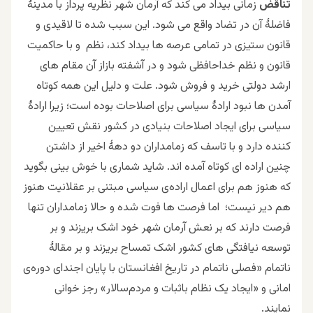
تناقض
زمانی بیداد می کند که آرمان شهر نظریه پرداز با مدینۀ
فاضلۀ آن در تضاد واقع می شود. این سبب شده تا لاقیدی و
قانون ستیزی در تمامی عرصه ها بیداد کند، نظم و با حاکمیت
قانون و نظم خداحافظی شود و در آشفته بازاز آن مقام های
ارشد دولتی خرید و فروش شود. علت و دلیل این همه کوتاه
آمدن ها نبود ارادۀ سیاسی برای اصلاحات بوده است؛ زیرا ارادۀ
سیاسی برای ایجاد اصلاحات بنیادی در کشور نقش تعیین
کننده دارد و با تاسف که زمامداران دو دهۀ اخیر از داشتن
چنین اراده ای کوتاه آمده اند. شاید شماری با خوش بینی بگوید
که هنوز هم
برای اعمال اراده‌ی سیاسی مبتنی بر عقلانیت هنوز
هم دیر نیست؛ اما فرصت ها فوت شده و حالا زمامداران تنها
فرصت دارند که بر نعش آرمان شهر خود اشک بریزند و بر
توسعه نیافتگی های کشور اشک تمساح بریزند و بر مقالۀ
ناتمام «فصلی ناتمام در تاریخ افغانستان با پایان اجندای دوره‌ی
امانی و «ایجاد یک نظام باثبات و مردم‌سالار» رجز خوانی
نمایند.