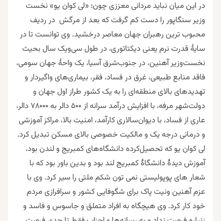
در این میان نباید مردانی معززی چون؛ «لی کوان یو» نخست
وزیر سنگاپور را دست کم گرفت که بعد از مرگش در ردیف
محبوب ترین رهبران جهان معاصر درخشید. وی توانست تا در
سایۀ قدرت نرم یعنی دیکتاتوری،
در طول
سی‌و‌یک سال بحیث
نخست‌وزیر آهنین، در جنوب‌شرق آسیا، یک واحۀ جهان سومی،
فاقد منابع طبیعی، غرق در فساد، فقر، بیماری‌های واگیردار و
تهدیدهای بالای منطقه‌ای را به یک کشور طراز اول جهان و
دولت‌شهر مرفه، با افزایش درآمد سرانه از ۵۰۰ دالر به ۷۸۰۰۰ دالر،
عاری از فساد، با دیوان‌سالاری کارآمد، امنیت بالا، مراکز آموزشی
و درمانی درجه یک و مالکیت خصوصی بالای مسکن تبدیل کرد.
لی کوان یو
که تحصیل‌کرده دانشگاه‌های کمبریج و لندن بود،
آموزش دیدۀ دانشگاۀ کمبریج لند بود و بدین باور بود که با
شعار های پوپولیستی نمی تون شکم ملتی را سیر کرد. وی با
عزم آهنین ونیت پاک برای شگوفایی کشور و سرافرازی مردم
خود کار کرد. وی هیچگاه به افراد متملق و جاسوس و فاسد و
زنباره فرصت نداد و به رسانه‌ها و احزاب فقط تا حدی فرصت