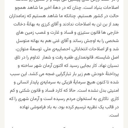
اصلاحات بنیاد است. چنان که در دهۀ اخیر ما شاهد همچو
حالت در کشور هستیم. چنانکه ما شاهد هستیم که زمامداران
بعد از بن تن به اصلاحات ندادند و آقای کرزی به بهانۀ دخالت
خارجی ها قانون ستیزی و فساد و غارت و غصب زمین های
شخصی را به اوجش رساند و آقای غنی هم به بهانه متوسل
شد و
از
اصلاحات انتخاباتی، احصاییه‌ی ملی، توسعۀ متوازن،
اصل شایسته، قانونمداری طفره رفت و شعار تداوم را در تاق
نسیان نهاد. کار بجایی رسید که اکنون آرمان شهر ساخته و
پرداختۀ خودش هم زیر بار تبارگرایی ضجه می کشد. این سبب
شده تا کنون هیچ سرمایۀ فزیکی به سرمایه‌ی پایدار انسانی و
امنیتی بدل نشده است. حالا که کارد فساد و قانون شکنی و کم
کاری ناکاری به استخوان مردم رسیده است و آرمان شهری را که
در قالب یک نظریه ترسیم کرده بود، به باد فراموشی نهاده
است.