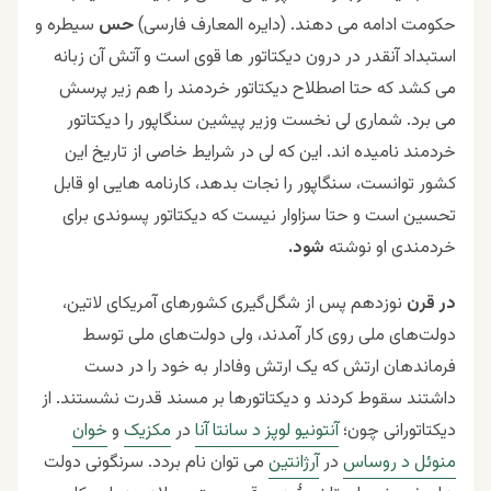
حکومت ادامه می دهند. (دایره المعارف فارسی)
حس
سیطره و
استبداد آنقدر در درون دیکتاتور ها قوی است و آتش آن زبانه
می کشد که حتا اصطلاح دیکتاتور خردمند را هم زیر پرسش
می برد. شماری لی نخست وزیر پیشین سنگاپور را دیکتاتور
خردمند نامیده اند. این که لی در شرایط خاصی از تاریخ این
کشور توانست، سنگاپور را نجات بدهد، کارنامه هایی او قابل
تحسین است و حتا سزاوار نیست که دیکتاتور پسوندی برای
خردمندی او نوشته
شود.
در قرن
نوزدهم پس از شگل‌گیری کشورهای آمریکای لاتین،
دولت‌های ملی روی کار آمدند، ولی دولت‌های ملی توسط
فرماندهان ارتش که یک ارتش وفادار به خود را در دست
داشتند سقوط کردند و دیکتاتورها بر مسند قدرت نشستند. از
دیکتاتورانی چون؛
آنتونیو لوپز د سانتا آنا
در
مکزیک
و
خوان
منوئل د روساس
در
آرژانتین
می توان نام بردد. سرنگونی دولت