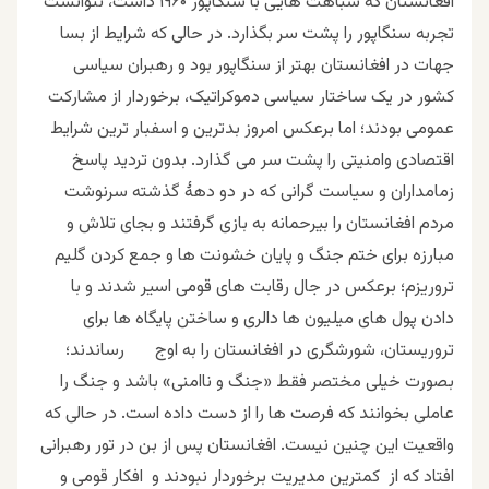
افغانستان که شباهت هایی با سنگاپور ۱۹۶۰ داشت، نتوانست
تجربه سنگاپور را پشت سر بگذارد. در حالی که شرایط از بسا
جهات در افغانستان بهتر از سنگاپور بود و رهبران سیاسی
کشور در یک ساختار سیاسی دموکراتیک، برخوردار از مشارکت
عمومی بودند؛ اما برعکس امروز بدترین و اسفبار ترین شرایط
اقتصادی وامنیتی را پشت سر می گذارد. بدون تردید پاسخ
زمامداران و سیاست گرانی که در دو دهۀ گذشته سرنوشت
مردم افغانستان را بیرحمانه به بازی گرفتند و بجای تلاش و
مبارزه برای ختم جنگ و پایان خشونت ها و جمع کردن گلیم
تروریزم؛ برعکس در جال رقابت های قومی اسیر شدند و با
دادن پول های میلیون ها دالری و ساختن پایگاه ها برای
تروریستان، شورشگری در افغانستان را به اوج رساندند؛
بصورت خیلی مختصر فقط «جنگ و ناامنی» باشد و جنگ را
عاملی بخوانند که فرصت ها را از دست داده است. در حالی که
واقعیت این چنین نیست. افغانستان پس از بن در تور رهبرانی
افتاد که از کمترین مدیریت برخوردار نبودند و افکار قومی و