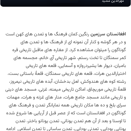
مهرالدین مشید
افغانستان سرزمین
رنگین کمان فرهنگ ها و تمدن های کهن است
و در هر گوشه و کنار آن نمونه ای از فرهنگ ها و تمدن های
گوناگون را میتوان مشاهده کرد.
از مغاره
های ماقبل تاریخی قره
کمر سمنگان تا تخت رستم، شهر تاریخی آی خانم، مجسمه های
بامیان، دیوار ها یشیردروازه و آسمایی، قلعه های تاریخی
اختیارالدین هرات، قلعه های تاریخی سمنگان، قلعۀ باستانی بست،
رشته کوه های هندوکش، لعل بدخشان، آبده های تاریخی نیمروز،
قلعۀ تاریخی موریچاق، اماکن تاریخی میمنه، غزنی، مسجد های دینی
و تاریخی مانند مسجد جامع هرات، منار های غزنه و هرات، مهمات
سرای بلخ و ده ها مکان تاریخی همه نمایانگر تمدن و فرهنگ های
گوناگون در افغانستان است که از عصر قبل از آریایی ها شروع شده
تا اوستا و بعد از آن هم تمدن یونانی، تمدن یونانو باختر، تمدن
یونایی بودایی، تمدنی بودایی، تمدن ساسانی تا تمدن اسلامی ادامه