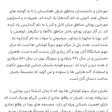
مورخان و دانشمندان مناطق شرقی افغانستان را تا به گوشه های
شمالی هند کنونی به نام گندهارا یاد کرده اند. هیرودت و استرابون
مورخین یونانی مناطق میان کابل و کنر را به نام گنداریس یاد کرده
اند. در آثار دوران یونانو باختر مناطق ناگاها یا ننگرهار، کوهش یا
کنر، پورا یا شاپورا یا پشاور، سراسوتی یا سوات به نام گنداروه یاد
شده است. هده یکی از مراکز مهم دورۀ کوشانی ها است که مرکز
مهم عبادتگاۀ آنان بود و آثار زیادی ازآن بدست آمده است. فاهیان
نخستین و در سال ۴۲۰ میلادی و سوینګ یون در سال ۵۲۰ میلادی
از هده دیدن کرده اند. میسو فوشه باستان شناس فرانسوی ذکاوت
و استعداد ګندهارایی ها را ستوده و می ګوید که مجسمۀ بامیان
ساخت دستان آنان است.
بامیان مرکز سوم کوشانی ها بود که تا زمان کنشکا دین بودایی را
نپذیرفته بودند. بامیان در واقع نمادی از تمدن گریکو بودیک است که
دارای اهمیت باستانی ویژه ای دارد. مجسمه های بودا در واقع نمادی
از تمدن مشترک بودایی و یونانی است که بوسیلۀ هنرمندان چیره