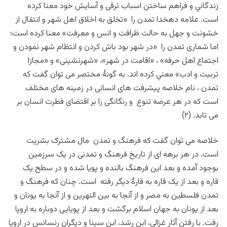
زندگاني و فراهم ساختن اسباب ترقی و آسايش خود معنا کرده
است. علامه دهخدا تمدن را «تخلق به اخلاق اهل شهر و انتقال از
خشونت و جهل به حالت ظرافت و انس و معرفت» معنا کرده است؛
اما شماری تمدن را «در شهر بود باش كردن و انتظام شهر نمودن و
اجتماع اهل حرفه» ، «اقامت در شهر»، «شهرنشينی» و «مجازا
تربيت و ادب» معني كرده اند. به گونۀ مختصر می توان گفت که
تمدن ، نام خلاصه پیشرفت های انسانی در زمینه های مختلف
است که در هر عرصه تنوع و رنگانگی را بر اقتضای فطرت انسان بر
می تابد. (۲)
خلاصه می توان گفت که فرهنگ و تمدن مال مشترک بشریت
است. در هر برهه ای از تاریخ فرهنگ و تمدنی در یک سرزمین
بوجود آمده و بعد این فرهنگ بالنده و پویا شده و در سطح یک
قاره و بعد از یک قاره به قارۀ دیگر رفته است. چنان که فرهنگ و
تمدن فلسطین به مصر و از آنجا به بین النهرین و از آنجا به یونان و
بعد از یونان به جهان اسلام برگشت و بعد از پویایی دوباره به اروپا
رفت. با رفتن آثار غزالی، ابن رشد، ابن سینا و دیگران رنسانس در اروپا