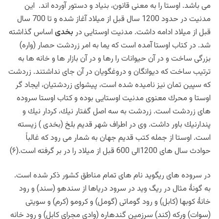
مى باشد. اوستا را به معنى قانون، بنياد و دستور آورده اند. اين
مدنيت در حدود 1200 سال قبل از ميلاد آغاز شده و تا 700 سال
قبل از ميلاد ادامه داشت. مدنيت اوستايى در
بخدى
اساس گذاشته
شد. در کتاب اوستا آمده است که یما به امر زردشت حصار (واره)
بزرگی ساخت و در آن حیوانات را رها و در آن بازار ها و خانه ها به
ترتیب ساخت که دیوانگان و دروغگویان در آن جای نداشتند. زردشت
كه سپين تمان نيز ناميده شده است، پيشواى زردشتيان، ايجاد گر
اوستا و محرك معنوى مدنيت اوستايى بوده و کتاب اوستا سروده
های زردشت است. زردشت به سه اصل گفتار نيك، كردار نيك و
پندارنيك باور داشت. وی در اطراف شهر قديم بلخ (بخدى ) زيسته
است. اوستا از جمله كتب قديم جهان به شمار مى رود كه غالباً
حوادث سال هاى 1200الى 600 قبل از ميلاد را در بر گرفته است.(۶)
در سروده های ریگوید نام های تمام مناطق کشور ذکر شده است.
به گونۀ مثال در ریگ وید در سرود دریاها از سندهو (سند) و رود
خانهٔ کوبها (کابل) و رود گوماتی (گومل) و کرومو (کرم) و سویتی
(سوات) ورکه (کند) سرزمین گندهاره (وادی مجرای کابل) و رود خانه