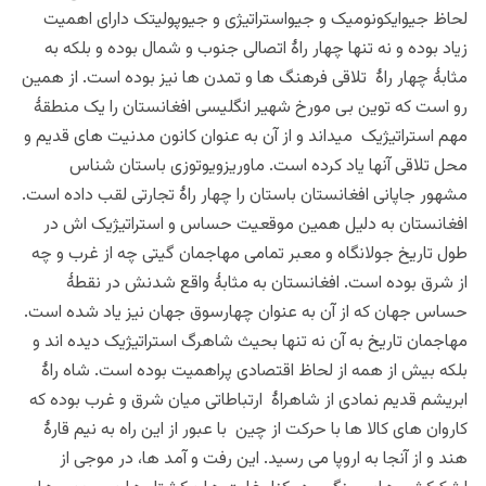
لحاظ جیوایکونومیک و جیواستراتیژی و جیوپولیتک دارای اهمیت
زیاد بوده و نه تنها چهار راۀ اتصالی جنوب و شمال بوده و بلکه به
مثابۀ چهار راۀ تلاقی فرهنگ ها و تمدن ها نیز بوده است. از همین
رو است که توین بی مورخ شهیر انگلیسی افغانستان را یک منطقۀ
مهم استراتیژیک میداند و از آن به عنوان کانون مدنیت های قدیم و
محل تلاقی آنها یاد کرده است. ماوریزویوتوزی باستان شناس
مشهور جاپانی افغانستان باستان را چهار راۀ تجارتی لقب داده است.
افغانستان به دلیل همین موقعیت حساس و استراتیژیک اش در
طول تاریخ جولانگاه و معبر تمامی مهاجمان گیتی چه از غرب و چه
از شرق بوده است. افغانستان به مثابۀ واقع شدنش در نقطۀ
حساس جهان که از آن به عنوان چهارسوق جهان نیز یاد شده است.
مهاجمان تاریخ به آن نه تنها بحیث شاهرگ استراتیژیک دیده اند و
بلکه بیش از همه از لحاظ اقتصادی پراهمیت بوده است. شاه راۀ
ابریشم قدیم نمادی از شاهراۀ ارتباطاتی میان شرق و غرب بوده که
کاروان های کالا ها با حرکت از چین با عبور از این راه به نیم قارۀ
هند و از آنجا به اروپا می رسید. این رفت و آمد ها، در موجی از