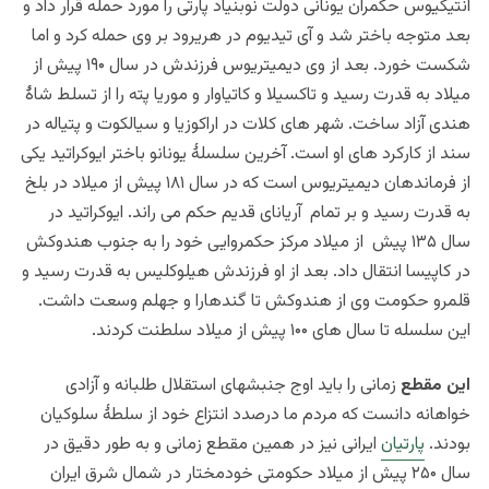
انتیکیوس حکمران یونانی دولت نوبنیاد پارتی را مورد حمله قرار داد و
بعد متوجه باختر شد و آی تیدیوم در هریرود بر وی حمله کرد و اما
شکست خورد. بعد از وی دیمیتریوس فرزندش در سال ۱۹۰ پیش از
میلاد به قدرت رسید و تاکسیلا و کاتیاوار و موریا پته را از تسلط شاۀ
هندی آزاد ساخت. شهر های کلات در اراکوزیا و سیالکوت و پتیاله در
سند از کارکرد های او است. آخرین سلسلۀ یونانو باختر ایوکراتید یکی
از فرماندهان دیمیتریوس است که در سال ۱۸۱ پیش از میلاد در بلخ
به قدرت رسید و بر تمام آریانای قدیم حکم می راند. ایوکراتید در
سال ۱۳۵ پیش از میلاد مرکز حکمروایی خود را به جنوب هندوکش
در کاپیسا انتقال داد. بعد از او فرزندش هیلوکلیس به قدرت رسید و
قلمرو حکومت وی از هندوکش تا گندهارا و جهلم وسعت داشت.
این سلسله تا سال های ۱۰۰ پیش از میلاد سلطنت کردند.
این مقطع
زمانی را باید اوج جنبشهای استقلال طلبانه و آزادی
خواهانه دانست که مردم ما درصدد انتزاع خود از سلطۀ سلوکیان
بودند.
پارتیان
ایرانی نیز در همین مقطع زمانی و به طور دقیق در
سال ۲۵۰ پیش از میلاد حکومتی خودمختار در شمال شرق ایران