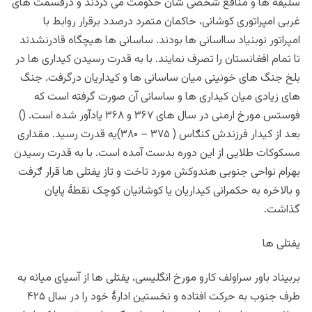
سلیقه ها و منافع شخصی شان حکومت می کردند و درقسمت های
غربی امپراتوری کوشانی، حاکمان متمرد درصدد برقرار روابط با
امپراتور نوبنیاد سااسانی ها بودند. ساسانی ها هیچگاه قادرنشدند
تا تمام افغانستان را تصرف نمایند. با به قدرت رسیدن کیداری ها در
بلخ جنگ های خونینی میان ساسانی ها و کیداریان درگرفت. جنگ
های زیادی میان کیداری ها و ساسانی آن صورت گرفته است که
فوستس مورخ ارمنی در سال های ۳۶۷ و ۳۶۸ یادآور شده است. ()
بعد از کیدار فرزندش کنګاس ( ۳۷۵ – ۳۸۰)یه قدرت رسید. مقداری
مسکوکات طلایی از این دوره بدست آمده است. با به قدرت رسیدن
بهرام نواحی جنوبی هندوکش مورد تاخت و تاز یفتلی ها قرار ګرفت
و بالاخره به حکمرانی کیداریان یا کوشانیان کوچک نقطۀ پایان
گذاشت.
یفتلی ها
بربیناد باور سراولف کارو مورخ انگلیسی، یفتلی ها از آسیای میانه به
طرف جنوب به حرکت افتاده و نخستین ادارۀ خود را در سال ۴۲۵