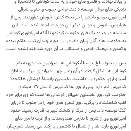
را بیناد نهادند و قلمرو های خود را به مدت کوتاهی تا تاکسیلا و
نزدیکی های بولان توسعه دادند، نواحی جنوب و جنوب شرقی
امپراطوری یونانو باختیر را نیز تحت کنترل خویش درآوردند. پس از
هرایوس، بایوس و دو تن دیگر این دوره شناخته شده است. این
سلسله در حدود یک قرن حکومت کردندو تا آنکه امپراطوری کوشانی
به حکومت های آنان پایان داد. در این دوره چندان ثبات حاکم نبوده
و تمدن و فرهنگ خاص و مستقلی در آن دوره شناخته نشده است.
پس از تصرف بلخ بوسیلۀ کوشانی ها امپراتوری جدیدی به نام
کوشانی ها شکل گرفت. در آن زمان چهار امپراتوری بزرگ برمناطق
آسیا و اروپا حکمروایی داشتند. نخستین پادشاۀ کوشانی ها کجولا
کدفیزس نام دارد. پس از وی یما کدفیزس تا سال ۱۲۷ میلادی
حکومت کرد. وی نخستین امپراتور کوشانی ها است که وی برای خود
لقب شاهنشاه را برگزید. وی قلمرو های خود را در جنوب تا دریای
گنگا توسعه داد.
پس از
مرگ او کنشکا کبیر به قدرت رسید. حدود
امپراتوری وی از شرق تا بنارس هندوستات و از غرب تا مرز های
امپراتوری پارت ها و از شمال تا کاشغر و یا رکند می رسید. هم چنان