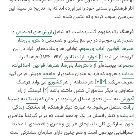
تهاجم ها در کنار آنکه برای غارت این کشور انجام شده و اما با خود
آثار فرهنگی و تمدنی خود را نیز آورده اند که به تدریج در سینۀ این
سرزمین رسوب کرده و ته نشین شده اند.
فرهنگ
یک مفهوم گسترده‌است که شامل
ارزش‌های اجتماعی
و
هنجار‌های
موجود در جوامع بشری و همچنین
دانش
،
باورها
،
هنرها
،
قوانین
،
آداب و رسوم
، توانایی‌ها و عادت‌های افراد در این
گروه‌ها می‌شود.
[۱]
ادوارد بارنت تایلور
(۱۹۱۷–۱۸۳۲) فرهنگ را،
مجموعه
پیچیده‌ای از
دانش‌ها
،
باورها
،
هنرها
،
قوانین
،
اخلاقیات
،
عادات
و هرچه که فرد به عنوان عضوی از
جامعه
خویش فرامی‌گیرد
تعریف می‌کند.
[۲]
[۳]
هر منطقه از هر
کشوری
می‌تواند فرهنگ
متفاوتی با دیگر مناطق آن کشور داشته باشد.
[۴]
فرهنگ از راه
آموزش
، به نسل بعدی منتقل می‌شود؛ در حالی که
ژنتیک
به وسیلهٔ
وراثت
منتقل می‌شود. به عبارت دیگر فرهنگ، راه مشترک
زندگی
،
اندیشه
و کنش انسان در یک جامعه است که در بر گیرندۀ عناصری
چون؛ سازگاری کلی با نیازهای غریزی و فطری و اقتصادی یا محیط
جغرافیایی پیرامون است و هم چنین دارای سازمان مشترکی است