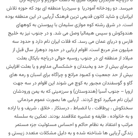
تا دریاچه مازندران بطرف شرق به دشت خوارزم و دریاچه آرال
میرسد. دو رودخانه آمودریا و سیردریا منطقه ای بود که حوزه تلاش
ایرانیان و شاید کانون قدیمی ترین فرهنگ آریایی در این منطقه بوده
است. در شرق رشته کوه موازی سلیمان با پیوستن به کوههای
هندوکوش و سپس هیمالیا وصل می شد. و در جنوب نیز به خلیج
فارس و دریای عمان می رسد. که فلات ایران نام دارد و حدود سه
میلیون متر مربع است.
اقوام
اریایی در حدود دوهزار سال قبل از
میلاد از منطقه ای در جنوب روسیه حوالی دریاچه بایکال بعلت
سرمای بیش از حد و یخبندان و خشکسالی مداوم و یا بعلت افزایش
بیش از حد جمعیت و کمبود مراتع و چراگاه برای اسبان و رمه های
گاو و گوسفندان مجبور به کوچ می شوند این اقوام در سه جهت
اروپا – جنوب آسیا (هندوستان) و سرزمینی که به یمن ورودشان
ایران نام میگیرد کوچ کردند. آریایی ها بصورت عموم مردمانی
سختکوش ، پرطاقت ، با انضباط ، درستکار ، خلاق ، شریف و با اراده
و به خانواده ، طایفه و عشیره علاقمند بودند. تمکین به سلسله
مراتب و اعتقاد به نظام حاکم و احساس مسئولیت جزء مستمر
زندگی آریایی ها شناخته شده و به دلیل مشکلات متعدد زیستی و