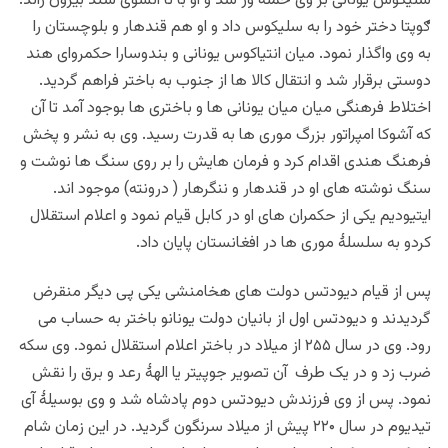
سلیکوس یونانی بر وی حمله ور شد و او با تا آنسوی سند بیرون راند.
ګوپتا دختر خود را به سلیکوس داد و او هم قندهار و بلوچستان را
به وی واگذار نمود. میان انتیاکوس یونانی و بندوسارا حکمروای هند
دوستی برقرار شد و انتقال کالا ها از جنوب به باختر فراهم گردید.
اختلاط فرهنگی میان میان یونانی ها و باختری ها بوجود آمد تا آن
که آشوکا امپراتور بزرگ موری ها به قدرت رسید. وی به نشر و پخش
فرهنگ هندی اقدام کرد و فرمان هایش را بر روی سنگ ها نوشت و
سنگ نوشته های او در قندهار و ننگرهار ( درونته) موجود اند.
ایتیودیم یکی از حکمران های او در کابل قیام نمود و اعلام استقلال
کردو به سلسلۀ موری ها در افغانستان پایان داد.
پس از قیام دیودتس دولت های هخامنشی یکی پی دیگر منقرض
گردیدند و دیودتس اول از بانیان دولت یونانو باختر به حساب می
رود. وی در سال ۲۵۵ از میلاد در باختر اعلام استقلال نمود. وی سکه
ضرب زد و در یک طرف آن تصویر جوپیتر یا الهۀ رعد و برق را نقش
نمود. پس از وی فرزندش دیودتس دوم پادشاه شد و وی بوسیلۀ آی
تیدیوم در سال ۲۲۰ پیش از میلاد سرنگون گردید. در این زمان شام