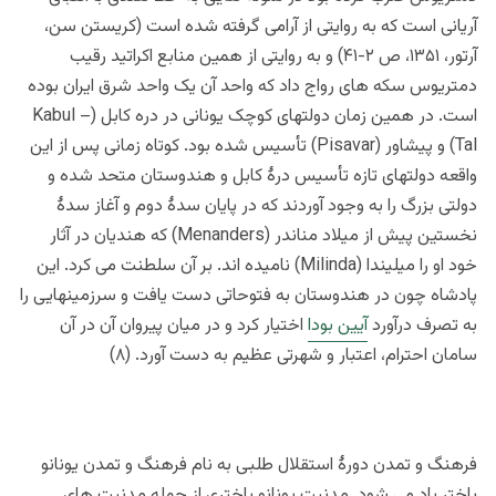
آریانی است که به روایتی از آرامی گرفته شده است (کریستن سن،
آرتور، ۱۳۵۱، ص ۲-۴۱) و به روایتی از همین منابع اکراتید رقیب
دمتریوس سکه های رواج داد که واحد آن یک واحد شرق ایران بوده
است. در همین زمان دولتهای کوچک یونانی در دره کابل (Kabul –
Tal) و پیشاور (Pisavar) تأسیس شده بود. کوتاه زمانی پس از این
واقعه دولتهای تازه تأسیس درۀ کابل و هندوستان متحد شده و
دولتی بزرگ را به وجود آوردند که در پایان سدۀ دوم و آغاز سدۀ
نخستین پیش از میلاد مناندر (Menanders) که هندیان در آثار
خود او را میلیندا (Milinda) نامیده اند. بر آن سلطنت می کرد. این
پادشاه چون در هندوستان به فتوحاتی دست یافت و سرزمینهایی را
به تصرف درآورد
آیین بودا
اختیار کرد و در میان پیروان آن در آن
سامان احترام، اعتبار و شهرتی عظیم به دست آورد. (۸)
فرهنگ و تمدن دورۀ استقلال طلبی به نام
فرهنگ و تمدن یونانو
باختر
یاد می شود. مدنیت یونانو باختری از جمله مدنیت های