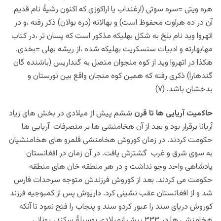
هره ویتی =سره سوتی (ارغنداب یا اراکوزی که اکنون رشیهٔ نام قدیم
آن در ده هراوت محفوظ است) و بهالانه (دره بولان) ذکر رفته ،و در
اتهروا وید نام بلخ به شکل بهلیکه مذکور است که پسان تر ،در کتاب
مهابهارته و ادبیات سنسکریت بهلیکه شده ،از ریشه بهلی =بخدی.
هکذا در اتهروا وید از کوه منجوان متصل به گنداریس (باشنده گان
گندهارا) ذکری رفته که همین کوه منجان واقع بین نورستان و
بدخشان باشد. (۷)
حاکمیت آریایی ها تا قرن
ششم پیش از میلادی در بخش های زیاد
آریانا برقرار بود و بعد از آن هخامنشی ها بر متصرفات آریایی ها
حکومت کردند. در زمان کوروش هخامنشی قلمرو های هخامنشیان
به سوی شرق و غرب گشترش یافت. در آن زمان در افغانستان
پادشاهی واحد وجو نداشت و در هر منطقه خان های منطقه
حکومت می کردند. بعد از کوروش فرزندش متوجه سرحدات فارس
شد و از افغانستان عقب نشینی کرد. داریوش پس از کمبوجیه فرزند
کوروش دریای سند را عبور کردو سند و پنجاب را فتح نمود تا آنکه
هخامنشی ها در ۳۳۳ پیش ازمیلادی بوسیلۀ سکندر یونانی