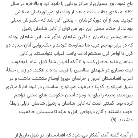
باج نمود. وی بسیاری از مراکز بودایی را نابود کرد و بالاخره در سال
۵۴۲ میلادی وفات یافت و بعد از وفات او امپراتوریفتلی متلاشی
ګردید. بعد از آن دورۀ کوشان – یفتلی آغاز شد که حکمرانان محلی
بودند. از حکام محلی این دور می توان از کابل شاهان رتبیل
شاهان،شیران بامیان و تگین شاهان یادآور شد. این شاهان بودند
که در برابر تهاجم عرب ها مقاومت کردند و حکمروایی آنان حدود دو
قرن تا اواخر قرن هشتم ادامه یافت. اعراب نتوانستند بر کابل
شاهان غلبه حاصل کنند و تا آنکه آخرین شاۀ کابل شاه را یعقوب
لیث صفاری در شهدای صالحین با فریب به دام افگند. در زمان حملۀ
اعراب افغانستان امروز و خراسان دیروز اوضاع متشتت داشت و در
شرق امپراتوری گوپتا و درغرب امپراتوری ساسانی در نبود ادارۀ مرکزی
نیرومند، زمینه را برای به وجود آمدن حکومت های محلی فراهم
کرده بود. گفتنی است که کابل شاهان با رتبیل شاهان زابلی رابطۀ
خوب داشتند و آنان درنواحی زابل و غزنه تا سیستان حاکمیت
داشتند. (۹)
از
آنچه گفته آمد، آشکار می شود که افغانستان در طول تاریخ از