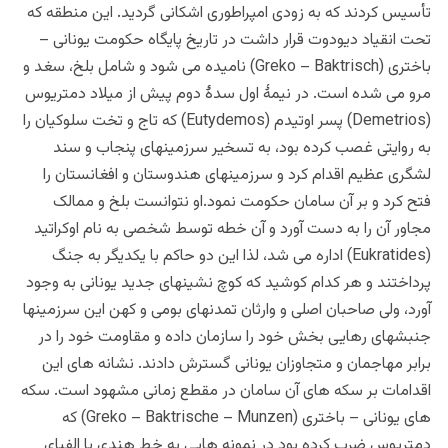
تأسیس کردند که به زودی امپراطوری اشکانی گردید. این منطقه که
تحت انقیاد دیودوت قرار داشت در تاریخ پایگاه حکومت یونانی –
باختری (Greko – Baktrisch) نامیده می شود و شامل بلخ، سغد و
مرو می شده است. در نیمۀ اول سدۀ دوم پیش از میلاد دمتریوس
(Demetrios) پسر اوتیدم (Eutydemos) که تاج و تخت سلوکیان را
به روایتی غصب کرده بود، به تسخیر سرزمینهای پنجاب و سند
لشگری عظیم اقدام کرد و سرزمینهای هندوستان و افغانستان را
فتح کرد و بر آن سامان حکومت نمود.او نتوانست بلخ و ممالک
مجاور آن را به دست آورد و آن خطه توسط شخصی به نام اوکراتید
(Eukratides) اداره می شد، لذا این دو حاکم با یکدیگر به جنگ
پرداختند و هر کدام کوشید که کوچ نشینهای جدید یونانی به وجود
آورد، ولی صاحبان اصلی و وارثان تمدنهای بومی و کهن این سرزمینها
جنبشهای رهایی بخش خود را سازمان داده و مقاومت خود را در
برابر مهاجمان و متجاوزان یونانی گسترش دادند. نشانه های این
اقدامات بر سکه های آن سامان در مقطع زمانی مشهود است. سکه
های یونانی – باختری (Greko – Baktrische – Munzen) که
دمتریوس ضرب کرده بود در نمونه هایی به خط هندی با الفبای