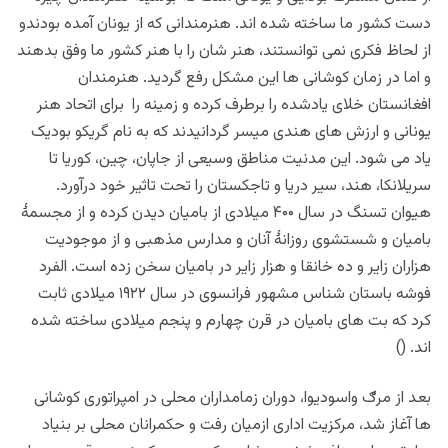
دست کشور ما ساخته شده اند. هنرمندانی که از یونان آمده بودندو
از لحاظ فکری نمی توانستند، هنر شان را با هنر کشور ما وفق بدهند
و اما در زمان کوشانی ها این مشکل رفع گردید. هنرمندان
افغانستان خلای یادشده را برطرف کرده و زمینه را برای اتحاد هنر
یونانی و ارزش های هندی میسر گردانیدند که به نام گریکو بودیک
یاد می شود. این مدنیت مناطق وسیعی از جاپان، چین، کوریا تا
سریلانکا، هند، سیر دریا و تاجکستان را تحت تاثیر خود درآورد.
هیوان تسنگ در سال ۴۰۰ میلادی از بامیان دیدن کرده و از مجسمۀ
بامیان و شستشوی روزانۀ آنان و مدارس مذهبی و از موجودیت
هزاران زایر و ده خانقا و هزار زایر در بامیان سخن زده است. الفرد
فوشه باستان شناس مشهور فرانسوی در سال ۱۹۲۲ میلادی ثابت
کرد که بت های بامیان در قرن چهارم و پنجم میلادی ساخته شده
اند. ()
بعد از مرګ واسودیوا، دوران زمامداران محلی در امپراتوری کوشانی
ها آغاز شد، مرکزیت اداری ازمیان رفت و حکمرانان محلی بر بنیاد