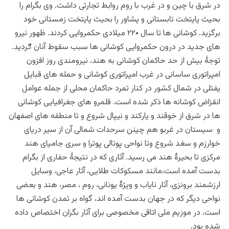
در شرق با چین و در غرب با روم روابط تجارتی داشت. وی بگرام را
بحیث پایتخت تابستانی و پشاور را بحیث پایتخت زمستانی خود
برگزید. کوشانی ها تا سال ۲۲۰ میلادی حکمروایی کردند. ظهور نیرو
های جدید در درون حکمروایی کوشانی ها سبب سقوط آنان ګردید.
توجۀ بیش از حد حاکمان کوشانی به هند، نیرومندی روز افزون
امپراتوری ساسانی در غرب امپراتوری کوشانی و حمله های قبایل
یفتلی در شمال کشور در کنار تمرد حاکمان محلی از جمله عوامل
انقزاض کوشانه ها ذکر شده است. قلمرو های جغرافیایی کوشانی
ها در شرق از خوقند و یارکند و نیپال شروع و تا منطقه های اصفهان
و سیستان در غربو هم چینن سرحدات شمالی آن از سیر دریای
خوارزم و سغد شروع وتا نواحی پوتالی پوترا و سری جامیای هند
مرکزی تا بحیرۀ هند می رسید. آثاری که در نتیجۀ حفاری از بگرام
بدست آمده است،مانند مسکوکات طلایی، آثار عاجی، وسایل
ارزشمند برونزی، آثار نایاب و ویژۀ یونانی، روم ، مصر، هند و بعضی
نواحی دیگر که در جهان بدست آمده اند، گواه بر تمدن کوشانی ها
است. در موزیم ملی اتاقی مخصوصی برای آثار بگران اختصاص داده
شده بود.