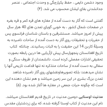
وجود دشمن دایمی ، حفظ یکپارچگی و وحدت اجتماعی ، عنصر
جدانشدنی بقای ایشان محسوب می شد. (۴)
گفتنی است که آثار به دست آمده از مغاره های قره کمر و قره بغره
در صفحات شمال کشور ، به خوبی گویای تمدن های 40 هزار سال
پیش از امروز میباشد. مستشرقین و باستان شناسان فرانسوی پس
از حفریات و تحقیقات روی آثار به دست آمده از ساحات نامبرده به
وسیلۀ کاربن 14 این حقیقت را به اثبات رسانیدند. چنانکه کتاب
تاریخ افغانستان پنجهزارسال پیش ازآریایی ها درین رابطه بصورت
تحقیقی اشارات مفصلی کرده است. دانشمندان از ظروف سنگی و
سفالی به دست آمده از ساحات متذکره نه تنها قدامت تاریحی آنها را
نشان میدهند؛ بلکه تصویرهاونقشهای روی آثار نامبرده شاهد
تمدن بزرگ بشری در این سر زمین میباشد و هم نشان دهنده این
است که چگونه حیات جمعی در مغاره ها آغاز شده بود. (۵)
مدنيت اوستايى
دومين مدنيت در تاريخ قديم افغانستان ميباشد.
نام اين مدنيت از كتاب اوستا گرفته شده، كه براى زردشتيان مقدس