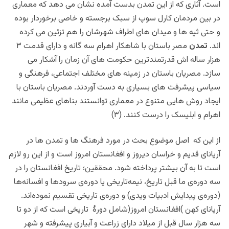
است. آثاری که از این تمدن بدست آمده نشان می دهد که معماری
در بین مردمان کارل سوپ از سبک برجسته و خاصی برخوردار بوده
و حتی ثپه ها و میدان های اطراف شهرشان را هم تزئین می کرده
اند.
تمدن
مصر باستان با شاهکار اهرام سه گانه و دارای قدمت ۳
هزار ساله اش قدرتمندترین حکومت های آن زمان را آشکار می
سازد. مصریان باستان در زمینه های مختلف اجتماعی، فرهنگی و
سیاسی پیشرفت های بسیاری به دست آوردند. مصریان باستان با
ایجاد روش هایی متنوع در معماری توانستند بناهای عظیمی مانند
اهرام و ابلیسک را درست کنند. (۳)
از
این که اصل موضوع بحث در مورد فرهنگ ها و تمدن ها در
آریانای قدیم و خراسان دیروز و افغانستان امروز است و از این رو لازم
است تا به آن بیشتر پرداخته شود. محققین؛ تاریخ افغانستان را در
سه دوره‌ی ما قبل تاریخ، نیمه‌تاریخی یا دوره‌ی سرودها و افسانه‌ها
(دوره‌ی پیدایش ادبیات ویدی) و دوره‌ی تاریخی تقسیم نموده‌اند.
آریانای کهن )افغانستان امروز(شامل دورۀ تاریخی است که از دو تا
سه هزار سال قبل از میلاد دارای زراعت و آبیاری پیشرفته و شهر