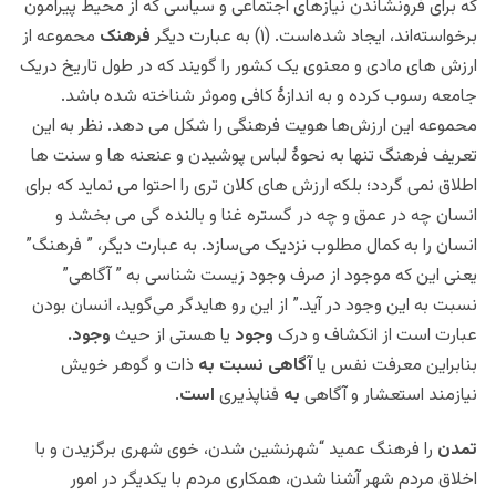
که برای فرونشاندن نیازهای اجتماعی و سیاسی که از محیط پیرامون
برخواسته‌اند، ایجاد شده‌است. (۱) به عبارت دیگر
فرهنک
محموعه از
ارزش های مادی و معنوی یک کشور را گویند که در طول تاریخ دریک
جامعه رسوب کرده و به اندازۀ کافی وموثر شناخته شده باشد.
محموعه این ارزش‌ها هویت فرهنگی را شکل می دهد. نظر به این
تعریف فرهنگ تنها به نحوۀ لباس پوشیدن و عنعنه ها و سنت ها
اطلاق نمی گردد؛ بلکه ارزش های کلان تری را احتوا می نماید که برای
انسان چه در عمق و چه در گستره غنا و بالنده گی می بخشد و
انسان را به کمال مطلوب نزدیک می‌سازد. به عبارت دیگر، ” فرهنگ”
یعنی این که موجود از صرف وجود زیست شناسی به ” آگاهی”
نسبت به این وجود در آید.” از این رو هایدگر می‌گوید،
انسان بودن
عبارت است از انکشاف و درک
وجود
یا هستی از حیث
وجود.
بنابراین معرفت نفس یا
آگاهی نسبت به
ذات و گوهر خویش
نیازمند استعشار و آگاهی
به
فناپذیری
است
.
تمدن
را فرهنگ عمید “شهرنشين شدن، خوی شهری برگزيدن و با
اخلاق مردم شهر آشنا شدن، همكاری مردم با يكديگر در امور