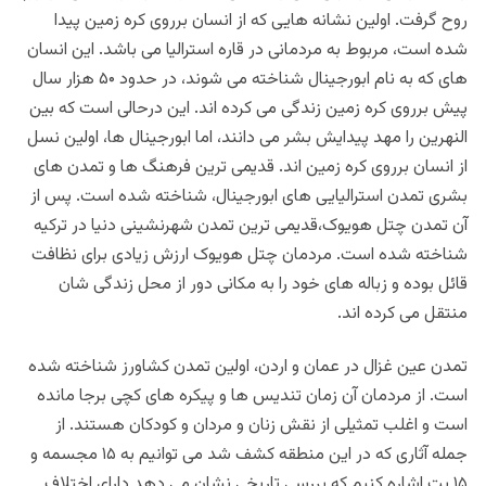
روح گرفت. اولین نشانه هایی که از انسان برروی کره زمین پیدا
شده است، مربوط به مردمانی در قاره استرالیا می باشد. این انسان
های که به نام ابورجینال شناخته می شوند، در حدود ۵۰ هزار سال
پیش برروی کره زمین زندگی می کرده اند. این درحالی است که بین
النهرین را مهد پیدایش بشر می دانند، اما ابورجینال ها، اولین نسل
از انسان برروی کره زمین اند. قدیمی ترین فرهنگ ها و تمدن های
بشری تمدن استرالیایی های ابورجینال، شناخته شده است. پس از
آن تمدن چتل هویوک،قدیمی ترین تمدن شهرنشینی دنیا در ترکیه
شناخته شده است. مردمان چتل هویوک ارزش زیادی برای نظافت
قائل بوده و زباله های خود را به مکانی دور از محل زندگی شان
منتقل می کرده اند.
تمدن عین
غزال در عمان و اردن، اولین تمدن کشاورز شناخته شده
است. از مردمان آن زمان تندیس ها و پیکره های کچی برجا مانده
است و اغلب تمثیلی از نقش زنان و مردان و کودکان هستند. از
جمله آثاری که در این منطقه کشف شد می توانیم به ۱۵ مجسمه و
۱۵ بت اشاره کنیم که بررسی تاریخی نشان می دهد دارای اختلاف