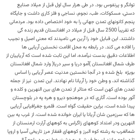
توانگر و پرنفوس بود. در طی هزار سال اول قبل از میلاد صنایع
دستی، مسکوکات، طب، نجوم، نساجی و فلز کاری داشت و جایگاه
پنجم کانونهای تمدن جهانی را به خود اختصاص داده بود. مردمانی
که تقریباً 2500 سال قبل از میلاد در افغانستان قدیم زنده گی
داشتند. این قبایل خود را آرین می نامیدند که معنی اصیل و نجیب
را افاده می کند. در رابطه به محل اقامت نخستین آریایی ها
اطلاعات دقیق بدست نیآمده، اما این ثابت شده است که آریاییان از
طرف شمال افغانستان )آمو دریا و سیر دریا( وارد شمال افغانستان
بویژه بلخ شده و در آنجا نخستین مدنیت عصر آریایی را اساس
گذاشته اند، و وطن خود را آریانا نام نهادند.
این تمدن
نیز از جمله
تمدن های کهن است که متاثر از تمدن های بین النهرین و کلده و
آثور بوده است. آثاری که در موهنجو دیرو و هره په در بلوچستان
پیدا شده است، براین حقیقت گواه است. قلمرو جغرافیایی آریایی
ها که سرزمین شان آریانا یا ایران خوانده شده است، از غرب یه بین
النهرین ودر امتداد کوههای زاگراس به کوههای آرارت ارمنستان از
شمالغرب به رشته کوه البرز و کوههای قفقاز مرز تاریخی آسیا و اروپا