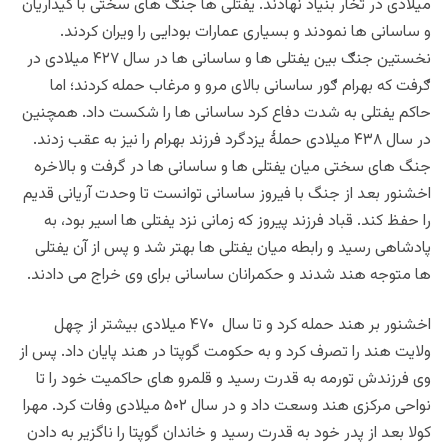
میلادی در تخار بنیاد نهادند. یفتلی ها جنګ های سختی با کیداریان
و ساسانی ها نمودند و بسیاری عمارات بودایی را ویران کردند.
نخستین جنګ بین یفتلی ها و ساسانی ها در سال ۴۲۷ میلادی در
ګرفت که بهرام ګور ساسانی بالای مرو و مرغاب حمله کردند؛ اما
حاکم یفتلی به شدت دفاع کرد ساسانی ها را شکست داد. همچنین
در سال ۴۳۸ میلادی حملۀ یزدگرد فرزند بهرام را نیز به عقب زدند.
جنگ های سختی میان یفتلی ها و ساسانی ها در گرفت و بالاخره
اخشنور بعد از جنگ با فیروز ساسانی توانست تا وحدت آریانی قدیم
را حفظ کند. قباد فرزند پیروز که زمانی نزد یفتلی ها اسیر بود، به
پادشاهی رسید و رابطه میان یفتلی ها بهتر شد و پس از آن یفتلی
ها متوجه هند شدند و حکمرانان ساسانی برای وی خراج می دادند.
اخشنور بر هند حمله کرد و تا سال ۴۷۰ میلادی بیشتر از چهل
ولایت هند را تصرف کرد و به حکومت گوپتا در هند پایان داد. پس از
وی فرزندش تورمه به قدرت رسید و قلمرو های حاکمیت خود را تا
نواحی مرکزی هند وسعت داد و در سال ۵۰۲ میلادی وفات کرد. مهرا
کولا بعد از پدر خود به قدرت رسید و خاندان گوپتا را ناگزیر به دادن