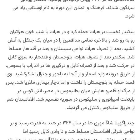
سرنگون شدند. فرهنگ و تمدن این دوره به نام اوستایی یاد می
شود.
سکندر نخست بر هرات حمله کرد و در هرات با شب خون هراتیان
رو به رو شد و بالاخره تمامی مدافعین را در میان یک جنګل به آتش
کشید. بعد از تصرف هرات نواحی سیستان و بعد بر قندهار مسلط
شد. سکندر بعد از تصرف هرات، بلوچستان و قندهار به سوی کابل
در حرکت شد و بعد از تصرف کابل و درگیری ها در اندراب با بسوس،
از طریق درونته وارد اسمار و از آنجا به باجور و چترال لشکرکشید. وی
قصد حمله به بلوچستان را داشت و اما دچار بیماری ملاریا شد. پس
از مرگ او قلمرو هایش میان بطلیموس در مصر، انتی کوس در
پایتخت امپراتوری و سلیکوس در سوریه تقسیم شد. افغانستان هم
از طریق سلیکوس کنترل می
گردید.
چندراگوپتا
شاۀ موری ها در سال ۳۲۴ در هند به قدرت رسید و بر
نواحی شرقی افغانستان مسلط شد و تا وادی کابل رسیدِ اما