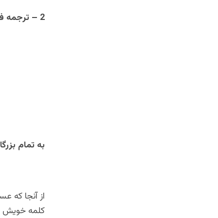
2 – ترجمه فارسی ـ دری
بسم ال
خبر د
به تمام بزرگ
از آنجا که ع
کلمه خویش با