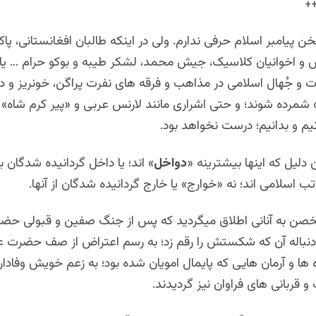
+
خن پیامبر اسلام حرفی ندارم. ولی در اینکه طالبان افغانستانی، پا
ش و اخوانیان کلاسیک، جیش محمد، لشکر طیبه و بوکو حرام … یا
لات و جُهال اسلامی در مذاهب و فرقه های نفرت پراگن، خونریز 
شمرده شوند؛ و حتی اشراری مانند لارنس عربی و «پیر کرم شاه» خ
یم و بدانیم؛ درست نخواهد بود.
 دلیل که اینها بیشترینه «
دواخل
» اند؛ یا داخل گردانیده شدگان 
 اسلامی اند؛ نه «خوارج» یا خارج گردانیده شدگان از آنها.
ن به آنانی اطلاق میگردید که پس از جنگ صفین و قبولی حضر
باله آن که شکستش را رقم زد؛ به رسم اعتراض از صف حضرت ع
 ها و آرمان هایی که پایمال امویان شده بود؛ به زعم خویش وفادار 
 قربانی های فراوان نیز گردیدند.