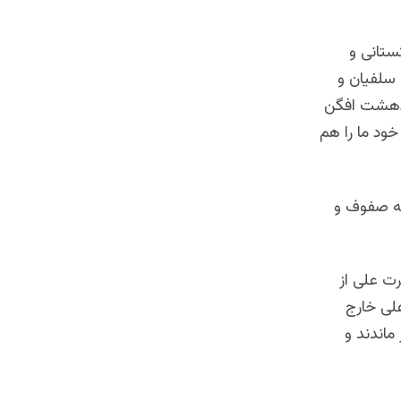
کستانی و
 سلفیان و
و دهشت افگن
ود ما را هم
به صفوف و
ت علی از
لی خارج
ماندند و