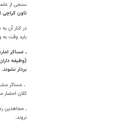
سنجی از علما
تاون کراچی
(ق
در کنار آن به
باید وقت به 
ـ عساکر امار
(وظیفه داران
بردار نشوند.
ـ عساکر مشغول
کلان احضار م
ـ مجاهدین ره
نروند.