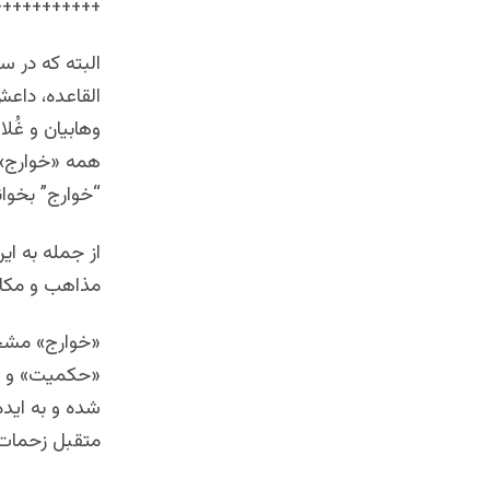
+++++++++++
البته که در س
القاعده، داع
وهابیان و غُ
همه «خوارج» 
“خوارج” بخوان
از جمله به این
مذاهب و مکاتب
«خوارج» مشخص
«حکمیت» و دن
شده و به ایده
متقبل زحمات و