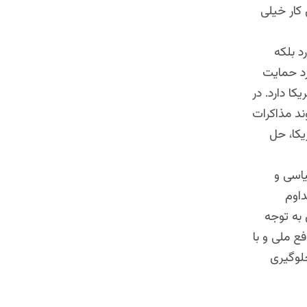
 کار خیلی
د بلکه
رد حمایت
ا دارد. در
ند مذاکرات
یکا، حل
یاسی و
داوم
به توجه
ع ملی و با
جلوگیری