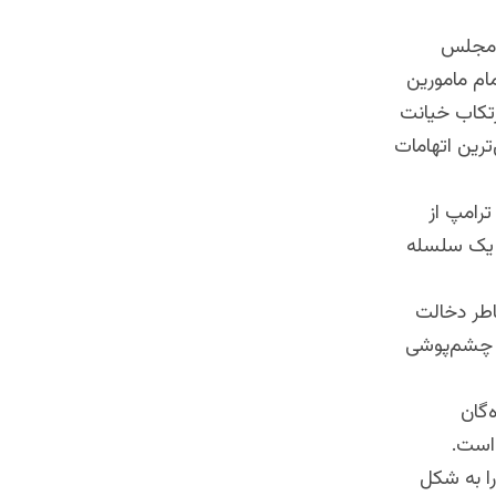
ه مجلس
ام مامورین
رتکاب خیانت
ترین اتهامات
ترامپ از
ر، آن کشور باید یک سلسله
خاطر دخالت
، چشم‌پوشی
‌گان
 است.
را به شکل