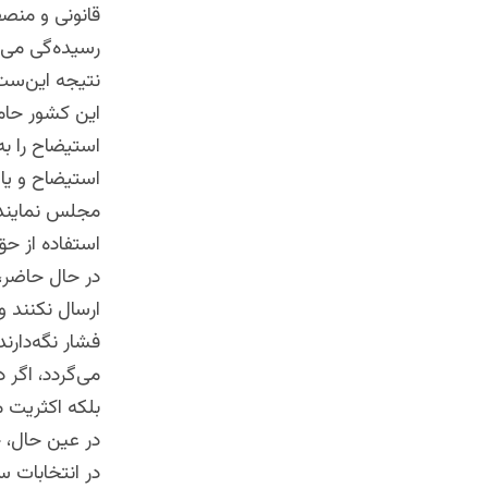
قانونی و منصف
رسیده‌گی می‌ن
نتیجه این‌ست
این کشور حام
استیضاح را ب
استیضاح و یا 
مجلس نماینده‌
استفاده از حق 
در حال حاضر، 
ارسال نکنند و
می‌گردد، اگر 
بلکه اکثریت م
در عین حال، ج
در انتخابات 