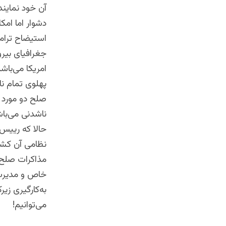
آن خود نمایند
دشوار اما امکا
استیضاح ترامپ
جغرافیای بیرو
امریکا می‌باش
پهلوی تمام نا
صلح دو مورد 
ناشدنی می‌باش
حالا که رییس
نظامی آن کشو
مذاکرات صلح،
خاص و مدیرت 
به‌کارگیری ز
می‌توانیم!