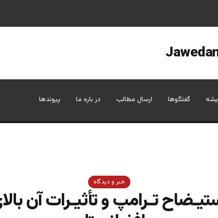
یشه
گفتگوها
ارسال مطالب
در باره ما
پیوندها
خبر و دیدگاه
تیـضاح تـرامپ و تأثیـرات آن بالا